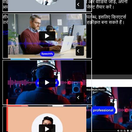
वॉइस-ओवर बनाएं, रॉयल्टी-फ्री स्टॉक इमेज, ऑडियो और वीडियो जोड़ें, अपनी
आवाज़ क्लोन करें, और बेहतरीन ऑडियो-वीडियो प्रोजेक्ट तैयार करें।
सीखने की कोई बाधा नहीं और सब कुछ ब्राउज़र में उपलब्ध, इसलिए क्रिएटर्स
पारंपरिक सीमाएँ छोड़ अपने हर रचनात्मक विचार को हक़ीक़त बना सकते हैं।
स्टूडियो लॉन्च करें