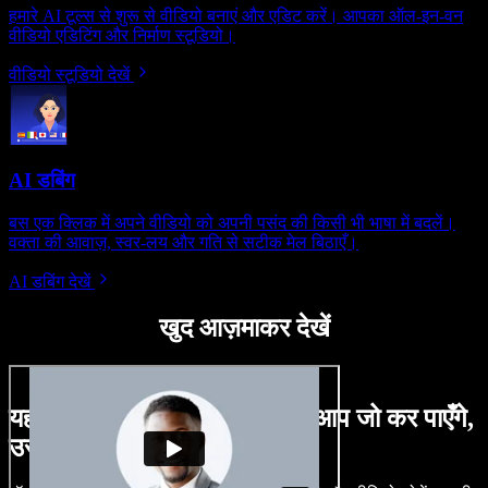
हमारे AI टूल्स से शुरू से वीडियो बनाएं और एडिट करें। आपका ऑल-इन-वन
वीडियो एडिटिंग और निर्माण स्टूडियो।
वीडियो स्टूडियो देखें
AI डबिंग
बस एक क्लिक में अपने वीडियो को अपनी पसंद की किसी भी भाषा में बदलें।
वक्ता की आवाज़, स्वर-लय और गति से सटीक मेल बिठाएँ।
AI डबिंग देखें
खुद आज़माकर देखें
यहाँ Speechify Studio के साथ आप जो कर पाएँगे,
उसका एक छोटा सा नमूना है।