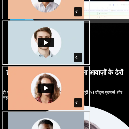
हर तरह के लहजों में पुरुष व महिला आवाज़ों के ढेरों
विकल्प
दो प्रोजेक्ट्स का एक जैसा लगना ज़रूरी नहीं। सैकड़ों AI वॉइस एक्टर्स और
लहजों में से चुनें, और बारीकी से ट्यून करें।