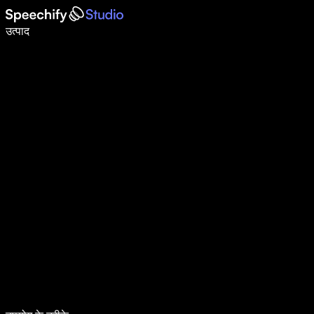
वॉइस टाइपिंग के साथ 5× तेज़ी से लिखें
उत्पाद
और जानें