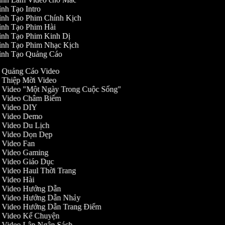
nh Tạo Intro
ình Tạo Phim Chính Kịch
ình Tạo Phim Hài
ình Tạo Phim Kinh Dị
ình Tạo Phim Nhạc Kịch
ình Tạo Quảng Cáo
ạo Quảng Cáo Video
ạo Thiệp Mời Video
ạo Video "Một Ngày Trong Cuộc Sống"
ạo Video Châm Biếm
ạo Video DIY
ạo Video Demo
ạo Video Du Lịch
ạo Video Dọn Dẹp
ạo Video Fan
ạo Video Gaming
ạo Video Giáo Dục
ạo Video Haul Thời Trang
ạo Video Hài
ạo Video Hướng Dẫn
ạo Video Hướng Dẫn Nhảy
ạo Video Hướng Dẫn Trang Điểm
ạo Video Kể Chuyện
ạo Video Lập Ngân Sách