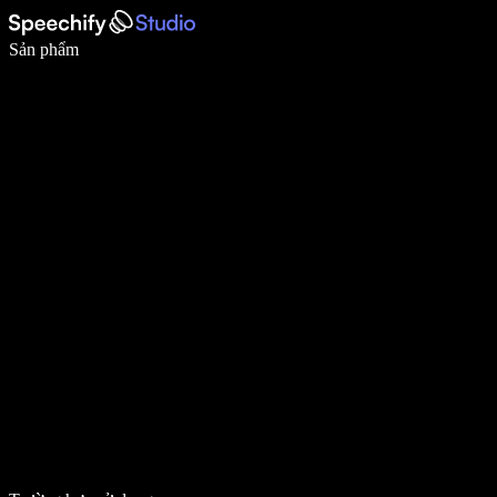
Viết nhanh gấp 5 lần với tính năng nhập bằng giọng nói
Sản phẩm
Tìm hiểu thêm