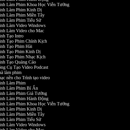
ình Làm Phim Khoa Học Viễn Tưởng
ình Làm Phim Kinh Dị
ình Làm Phim Miền Tây
ình Làm Phim Tiểu Sử
ình Làm Video Windows
ình Làm Video cho Mac
nh Tạo Intro
ình Tạo Phim Chính Kịch
ình Tạo Phim Hài
ình Tạo Phim Kinh Dị
ình Tạo Phim Nhạc Kịch
ình Tạo Quảng Cáo
ng Cụ Tạo Video Podcast
à làm phim
c nền cho Trình tạo video
ình Làm Phim
ình Làm Phim Bí Ẩn
ình Làm Phim Giả Tưởng
ình Làm Phim Hành Động
ình Làm Phim Khoa Học Viễn Tưởng
ình Làm Phim Kinh Dị
ình Làm Phim Miền Tây
ình Làm Phim Tiểu Sử
ình Làm Video Windows
ình Làm Video cho Mac