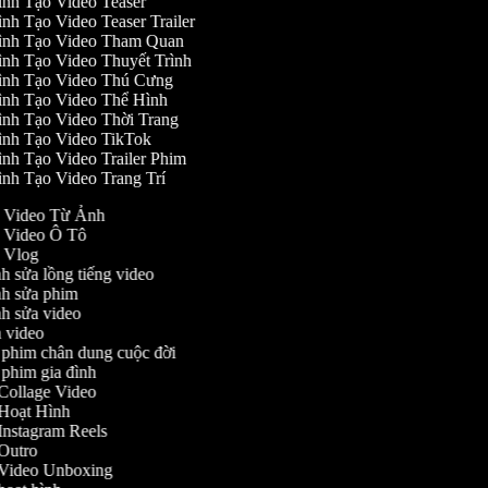
nh Tạo Video Teaser
nh Tạo Video Teaser Trailer
ình Tạo Video Tham Quan
nh Tạo Video Thuyết Trình
ình Tạo Video Thú Cưng
ình Tạo Video Thể Hình
nh Tạo Video Thời Trang
nh Tạo Video TikTok
nh Tạo Video Trailer Phim
nh Tạo Video Trang Trí
ạo Video Từ Ảnh
ạo Video Ô Tô
ạo Vlog
ỉnh sửa lồng tiếng video
ỉnh sửa phim
ỉnh sửa video
ch video
m phim chân dung cuộc đời
m phim gia đình
o Collage Video
o Hoạt Hình
o Instagram Reels
o Outro
ạo Video Unboxing