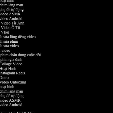
o hoạt hình
o phim lãng mạn
o phụ đề tự động
ạo video ASMR
o video Android
ạo Video Từ Ảnh
ạo Video Ô Tô
ạo Vlog
ỉnh sửa lồng tiếng video
ỉnh sửa phim
ỉnh sửa video
ch video
m phim chân dung cuộc đời
m phim gia đình
o Collage Video
o Hoạt Hình
o Instagram Reels
o Outro
ạo Video Unboxing
o hoạt hình
o phim lãng mạn
o phụ đề tự động
ạo video ASMR
o video Android