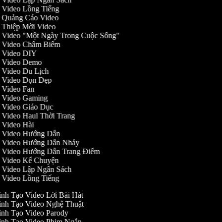
ạo Video Lồng Tiếng
ạo Quảng Cáo Video
ạo Thiệp Mời Video
ạo Video "Một Ngày Trong Cuộc Sống"
ạo Video Châm Biếm
ạo Video DIY
ạo Video Demo
ạo Video Du Lịch
ạo Video Dọn Dẹp
ạo Video Fan
ạo Video Gaming
ạo Video Giáo Dục
ạo Video Haul Thời Trang
ạo Video Hài
ạo Video Hướng Dẫn
ạo Video Hướng Dẫn Nhảy
ạo Video Hướng Dẫn Trang Điểm
ạo Video Kể Chuyện
ạo Video Lập Ngân Sách
ạo Video Lồng Tiếng
nh Tạo Video Lời Bài Hát
ình Tạo Video Nghệ Thuật
nh Tạo Video Parody
ình Tạo Video Phim Ngắn