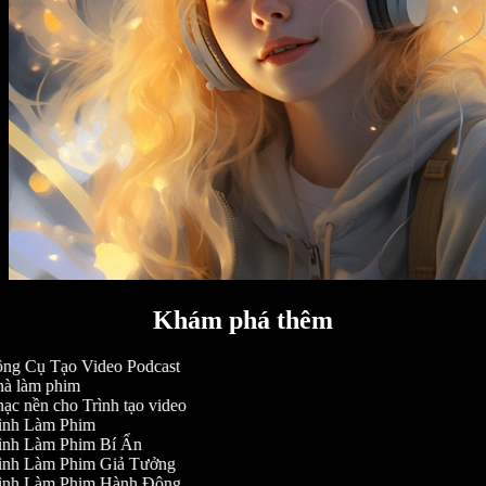
Khám phá thêm
ng Cụ Tạo Video Podcast
à làm phim
c nền cho Trình tạo video
ình Làm Phim
ình Làm Phim Bí Ẩn
ình Làm Phim Giả Tưởng
ình Làm Phim Hành Động