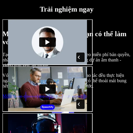
Trải nghiệm ngay
Một vài ví dụ về những gì bạn có thể làm
với Speechify Studio
Tạo lồng tiếng, chèn hình ảnh, âm thanh, video miễn phí bản quyền,
nhân bản giọng nói của bạn để tạo nên những dự án âm thanh -
video trọn vẹn, ấn tượng.
Với giao diện trực quan, dễ làm quen, mọi thao tác đều thực hiện
ngay trên trình duyệt, nhà sáng tạo nội dung có thể thoải mái bung
hết ý tưởng mà không còn bị bó buộc như trước.
Mở Studio