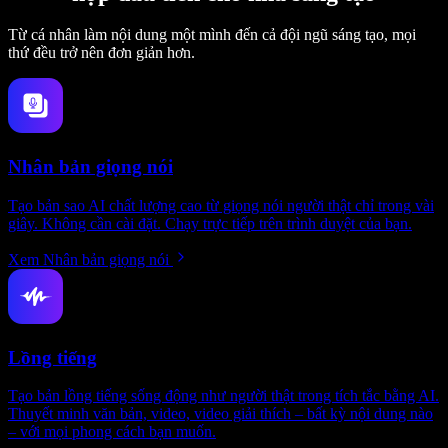
Từ cá nhân làm nội dung một mình đến cả đội ngũ sáng tạo, mọi
thứ đều trở nên đơn giản hơn.
Nhân bản giọng nói
Tạo bản sao AI chất lượng cao từ giọng nói người thật chỉ trong vài
giây. Không cần cài đặt. Chạy trực tiếp trên trình duyệt của bạn.
Xem Nhân bản giọng nói
Lồng tiếng
Tạo bản lồng tiếng sống động như người thật trong tích tắc bằng AI.
Thuyết minh văn bản, video, video giải thích – bất kỳ nội dung nào
– với mọi phong cách bạn muốn.