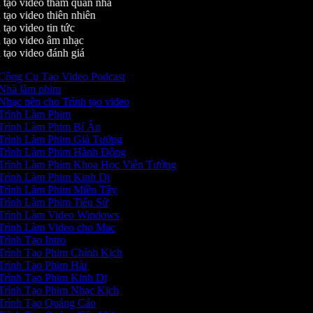
 tạo video tham quan nhà
tạo video thiên nhiên
tạo video tin tức
 tạo video âm nhạc
tạo video đánh giá
Công Cụ Tạo Video Podcast
Nhà làm phim
hạc nền cho Trình tạo video
Trình Làm Phim
Trình Làm Phim Bí Ẩn
Trình Làm Phim Giả Tưởng
Trình Làm Phim Hành Động
Trình Làm Phim Khoa Học Viễn Tưởng
Trình Làm Phim Kinh Dị
Trình Làm Phim Miền Tây
Trình Làm Phim Tiểu Sử
Trình Làm Video Windows
Trình Làm Video cho Mac
rình Tạo Intro
Trình Tạo Phim Chính Kịch
Trình Tạo Phim Hài
Trình Tạo Phim Kinh Dị
Trình Tạo Phim Nhạc Kịch
Trình Tạo Quảng Cáo