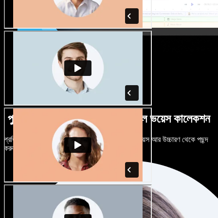
পুরুষ-নারী ভেদে নানান উচ্চারণে বিশাল ভয়েস কালেকশন
প্রতিটি প্রজেক্টকে আলাদা শোনাতে দিন। শত শত AI ভয়েস আর উচ্চারণ থেকে পছন্দ
করুন, নিজের মতো টিউন করুন।