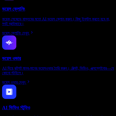
ভয়েস ক্লোনিং
কয়েক সেকেন্ডে বাস্তবের মতো AI ভয়েস ক্লোন করুন। কিছু ইনস্টল করতে হবে না,
সবই ব্রাউজারে।
ভয়েস ক্লোনিং দেখুন
ভয়েস ওভার
AI দিয়ে ঝটপট মানব-মানের ভয়েসওভার তৈরি করুন। টেক্সট, ভিডিও, এক্সপ্লেইনার—যে
কোনো স্টাইলে।
ভয়েস ওভার দেখুন
AI ভিডিও স্টুডিও