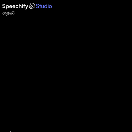
ভয়েস টাইপিং দিয়ে ৫ গুণ দ্রুত লিখুন
প্রোডাক্ট
আরও জানুন