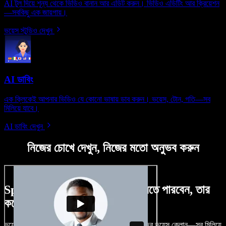
AI টুল দিয়ে শূন্য থেকে ভিডিও বানান আর এডিট করুন। ভিডিও এডিটিং আর ক্রিয়েশন
—সবকিছু এক জায়গায়।
ভয়েস স্টুডিও দেখুন
AI ডাবিং
এক ক্লিকেই আপনার ভিডিও যে কোনো ভাষায় ডাব করুন। ভয়েস, টোন, গতি—সব
মিলিয়ে যাবে।
AI ডাবিং দেখুন
নিজের চোখে দেখুন, নিজের মতো অনুভব করুন
Speechify Studio দিয়ে কী কী করতে পারবেন, তার
কয়েকটা উদাহরণ দেখুন
ভয়েসওভার, রয়্যালটি-ফ্রি ছবি, অডিও, ভিডিও যোগ, নিজের ভয়েস ক্লোন—সব মিলিয়ে