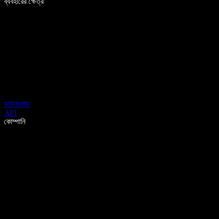
ব্যবহারের ক্ষেত্র
ডাউনলোড
API
কোম্পানি