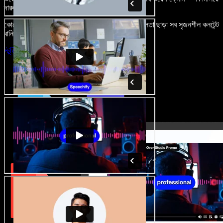
দারুণ মনে রাখার মতো অডিও-ভিডিও প্রজেক্ট বানান।
কোনো শেখার ঝামেলা নেই, শুধু ব্রাউজারে খুলুন—আর দুর্বলতা ছাড়া সব সৃজনশীল কনটেন্ট
বানিয়ে ফেলুন।
স্টুডিও চালু করুন