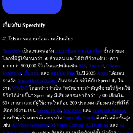
เกี่ยวกับ Speechify
#1 โปรแกรมอ่านข้อความเป็นเสียง
Speechify
เป็นแพลตฟอร์ม
แปลงข้อความเป็นเสียง
ชั้นนำของ
โลกที่มีผู้ใช้งานกว่า 50 ล้านคน และได้รับรีวิวระดับ 5 ดาว
มากกว่า 500,000 รีวิวในแอปพลิเคชัน
iOS
,
Android
,
Chrome
Extension
,
เว็บแอป
และ
แอปบน Mac
ในปี 2025
Apple
ได้มอบ
รางวัล
Apple Design Award
อันทรงเกียรติให้กับ Speechify ใน
งาน
WWDC
โดยกล่าวว่าเป็น “ทรัพยากรสำคัญที่ช่วยให้ผู้คนใช้
ชีวิตได้ง่ายขึ้น” Speechify มีเสียงธรรมชาติกว่า 1,000 เสียงใน
60+ ภาษา และมีผู้ใช้งานในเกือบ 200 ประเทศ เสียงคนดังที่มีให้
เลือกใช้งาน เช่น
Snoop Dogg
,
Mr. Beast
และ
Gwyneth Paltrow
สำหรับผู้สร้างสรรค์และธุรกิจ
Speechify Studio
มีเครื่องมือขั้นสูง
เช่น
AI Voice Generator
,
AI Voice Cloning
,
AI Dubbing
และ
AI
Voice Changer
Speechify ยังสนับสนุนผลิตภัณฑ์ชั้นนำด้วย
Text to