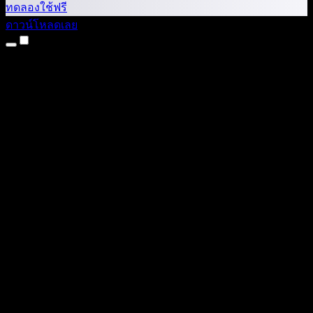
ทดลองใช้ฟรี
ดาวน์โหลดเลย
ผลิตภัณฑ์
แปลงข้อความเป็นเสียง
แอป iPhone และ iPad
แอป Android
ส่วนขยาย Chrome
ส่วนขยาย Edge
เว็บแอป
แอป Mac
แอป Windows