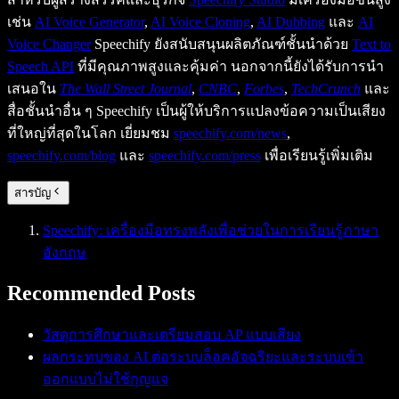
เช่น
AI Voice Generator
,
AI Voice Cloning
,
AI Dubbing
และ
AI
Voice Changer
Speechify ยังสนับสนุนผลิตภัณฑ์ชั้นนำด้วย
Text to
Speech API
ที่มีคุณภาพสูงและคุ้มค่า นอกจากนี้ยังได้รับการนำ
เสนอใน
The Wall Street Journal
,
CNBC
,
Forbes
,
TechCrunch
และ
สื่อชั้นนำอื่น ๆ Speechify เป็นผู้ให้บริการแปลงข้อความเป็นเสียง
ที่ใหญ่ที่สุดในโลก เยี่ยมชม
speechify.com/news
,
speechify.com/blog
และ
speechify.com/press
เพื่อเรียนรู้เพิ่มเติม
สารบัญ
Speechify: เครื่องมือทรงพลังเพื่อช่วยในการเรียนรู้ภาษา
อังกฤษ
Recommended Posts
วัสดุการศึกษาและเตรียมสอบ AP แบบเสียง
ผลกระทบของ AI ต่อระบบล็อคอัจฉริยะและระบบเข้า
ออกแบบไม่ใช้กุญแจ