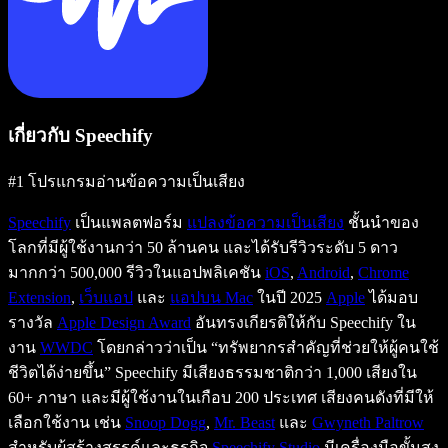
เกี่ยวกับ Speechify
#1 โปรแกรมอ่านข้อความเป็นเสียง
Speechify
เป็นแพลตฟอร์ม
แปลงข้อความเป็นเสียง
ชั้นนำของ
โลกที่มีผู้ใช้งานกว่า 50 ล้านคน และได้รับรีวิวระดับ 5 ดาว
มากกว่า 500,000 รีวิวในแอปพลิเคชัน
iOS
,
Android
,
Chrome
Extension
,
เว็บแอป
และ
แอปบน Mac
ในปี 2025
Apple
ได้มอบ
รางวัล
Apple Design Award
อันทรงเกียรติให้กับ Speechify ใน
งาน
WWDC
โดยกล่าวว่าเป็น “ทรัพยากรสำคัญที่ช่วยให้ผู้คนใช้
ชีวิตได้ง่ายขึ้น” Speechify มีเสียงธรรมชาติกว่า 1,000 เสียงใน
60+ ภาษา และมีผู้ใช้งานในเกือบ 200 ประเทศ เสียงคนดังที่มีให้
เลือกใช้งาน เช่น
Snoop Dogg
,
Mr. Beast
และ
Gwyneth Paltrow
สำหรับผู้สร้างสรรค์และธุรกิจ
Speechify Studio
มีเครื่องมือขั้นสูง