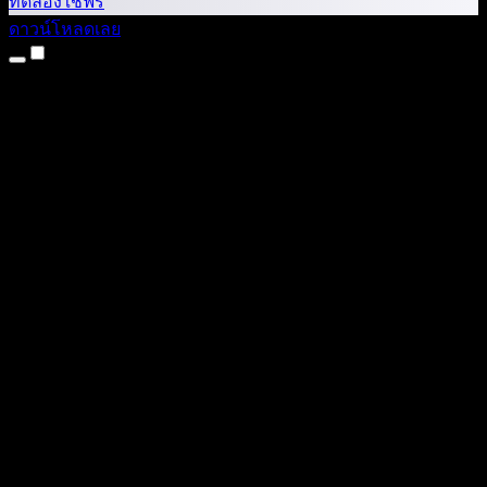
ทดลองใช้ฟรี
ดาวน์โหลดเลย
ผลิตภัณฑ์
แปลงข้อความเป็นเสียง
แอป iPhone และ iPad
แอป Android
ส่วนขยาย Chrome
ส่วนขยาย Edge
เว็บแอป
แอป Mac
แอป Windows