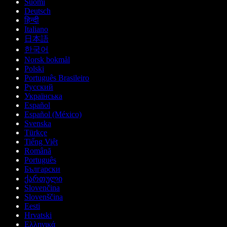
Suomi
Deutsch
हिन्दी
Italiano
日本語
한국어
Norsk bokmål
Polski
Português Brasileiro
Русский
Українська
Español
Español (México)
Svenska
Türkçe
Tiếng Việt
Română
Português
Български
ქართული
Slovenčina
Slovenščina
Eesti
Hrvatski
Ελληνικά