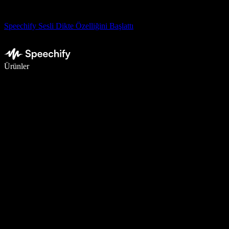
Speechify Sesli Dikte Özelliğini Başlattı
Sesli yazmayla 5 kat daha hızlı yazın
Ürünler
Daha Fazlasını Öğrenin