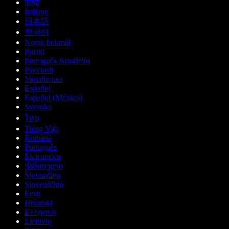
हिन्दी
Italiano
日本語
한국어
Norsk bokmål
Polski
Português Brasileiro
Русский
Українська
Español
Español (México)
Svenska
ไทย
Tiếng Việt
Română
Português
Български
ქართული
Slovenčina
Slovenščina
Eesti
Hrvatski
Ελληνικά
Lietuvių