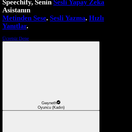
Speechify, Senin
Sesli Yapay Zeka
Asistanın
Metinden Sese
.
Sesli Yazma
.
Hızlı
Yanıtlar
.
Ücretsiz Dene
Gwyneth
Oyuncu (Kadın)