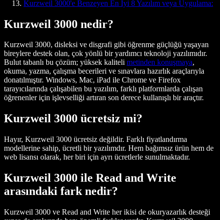
Kurzweil 3000'e Benzeyen En İyi 8 Yazılım veya Uygulama:
Kurzweil 3000 nedir?
Kurzweil 3000, disleksi ve disgrafi gibi öğrenme güçlüğü yaşayan
bireylere destek olan, çok yönlü bir yardımcı teknoloji yazılımıdır.
Bulut tabanlı bu çözüm; yüksek kaliteli
metinden konuşmaya
,
okuma, yazma, çalışma becerileri ve sınavlara hazırlık araçlarıyla
donatılmıştır. Windows, Mac, iPad ile Chrome ve Firefox
tarayıcılarında çalışabilen bu yazılım, farklı platformlarda çalışan
öğrenenler için işlevselliği artıran son derece kullanışlı bir araçtır.
Kurzweil 3000 ücretsiz mi?
Hayır, Kurzweil 3000 ücretsiz değildir. Farklı fiyatlandırma
modellerine sahip, ücretli bir yazılımdır. Hem bağımsız ürün hem de
web lisansı olarak, her biri için ayrı ücretlerle sunulmaktadır.
Kurzweil 3000 ile Read and Write
arasındaki fark nedir?
Kurzweil 3000 ve Read and Write her ikisi de okuryazarlık desteği