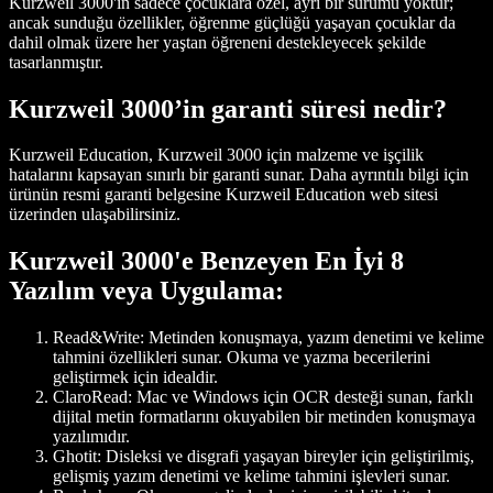
Kurzweil 3000'in sadece çocuklara özel, ayrı bir sürümü yoktur;
ancak sunduğu özellikler, öğrenme güçlüğü yaşayan çocuklar da
dahil olmak üzere her yaştan öğreneni destekleyecek şekilde
tasarlanmıştır.
Kurzweil 3000’in garanti süresi nedir?
Kurzweil Education, Kurzweil 3000 için malzeme ve işçilik
hatalarını kapsayan sınırlı bir garanti sunar. Daha ayrıntılı bilgi için
ürünün resmi garanti belgesine Kurzweil Education web sitesi
üzerinden ulaşabilirsiniz.
Kurzweil 3000'e Benzeyen En İyi 8
Yazılım veya Uygulama:
Read&Write:
Metinden konuşmaya, yazım denetimi ve kelime
tahmini özellikleri sunar. Okuma ve yazma becerilerini
geliştirmek için idealdir.
ClaroRead:
Mac ve Windows için OCR desteği sunan, farklı
dijital metin formatlarını okuyabilen bir metinden konuşmaya
yazılımıdır.
Ghotit:
Disleksi ve disgrafi yaşayan bireyler için geliştirilmiş,
gelişmiş yazım denetimi ve kelime tahmini işlevleri sunar.