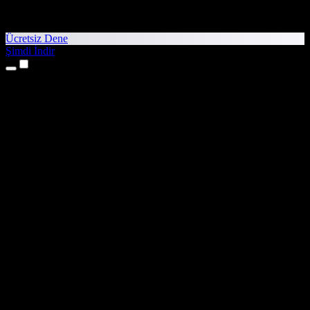
Ücretsiz Dene
Şimdi İndir
Ürünler
Metinden Sese
iPhone ve iPad Uygulamaları
Android Uygulaması
Chrome Uzantısı
Edge Uzantısı
Web Uygulaması
Mac Uygulaması
Windows Uygulaması