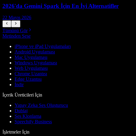
2026'da Gemini Spark İçin En İyi Alternatifler
22 Mayıs 2026
1
Tümünü Gör
Metinden Sese
iPhone ve iPad Uygulamaları
Android Uygulaması
Mac Uygulaması
Windows Uygulaması
Web Uygulaması
Chrome Uzantısı
Edge Uzantısı
İndir
İçerik Üreticileri İçin
Yapay Zeka Ses Oluşturucu
Dublaj
Ses Klonlama
Speechify Business
İşletmeler İçin