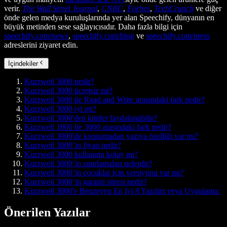
verir.
The Wall Street Journal
,
CNBC
,
Forbes
,
TechCrunch
ve diğer
önde gelen medya kuruluşlarında yer alan Speechify, dünyanın en
büyük metinden sese sağlayıcısıdır. Daha fazla bilgi için
speechify.com/news
,
speechify.com/blog
ve
speechify.com/press
adreslerini ziyaret edin.
İçindekiler
Kurzweil 3000 nedir?
Kurzweil 3000 ücretsiz mi?
Kurzweil 3000 ile Read and Write arasındaki fark nedir?
Kurzweil 3000 iyi mi?
Kurzweil 3000'den kimler faydalanabilir?
Kurzweil 1000 ile 3000 arasındaki fark nedir?
Kurzweil 3000'de konuşmadan yazıya özelliği var mı?
Kurzweil 3000’in fiyatı nedir?
Kurzweil 3000 kullanımı kolay mı?
Kurzweil 3000’in sınırlamaları nelerdir?
Kurzweil 3000’in çocuklar için versiyonu var mı?
Kurzweil 3000’in garanti süresi nedir?
Kurzweil 3000'e Benzeyen En İyi 8 Yazılım veya Uygulama:
Önerilen Yazılar