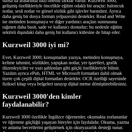
sunsa da aralarında bazı önemli farklar vardır. Kurzweil 3000,
gelişmiş özellikleriyle öncelikle eğitim odaklı bir araçtır; baloncuk
notlar, sesli notlar ve görsel sözlük gibi işlevler barındırır. Ayrıca
daha geniş bir dosya formatı yelpazesini destekler. Read and Write
ise metinden konuşmaya ve diğer yardımcı araçları sunmasına
rağmen daha basit, sade ve kullanıcı dostudur; bu nedenle eğitim
sektörü dışındaki daha geniş bir kullanıcı kitlesine de hitap eder.
Kurzweil 3000 iyi mi?
Evet, Kurzweil 3000; konuşmadan yazıya, metinden konuşmaya,
kelime tahmini, sözlükler, yapışkan notlar, yer işaretleri, grafik
düzenleyiciler ve yazı şablonları gibi güçlü özellikleriyle bilinir.
Yazılım ayrıca ePub, HTML ve Microsoft formatları dahil olmak
üzere çok çeşitli dijital formatları destekler. OCR özelliği sayesinde
fiziksel kitap veya belgeleri tarayıp dijital metne dönüştürebilirsiniz.
Kurzweil 3000'den kimler
faydalanabilir?
Kurzweil 3000 özellikle İngilizce öğrenenler, okumakta zorlananlar
ve öğrenme güçlüğü yaşayan bireyler için faydalıdır. Okuma, yazma
ve anlama becerilerini geliştirmek için okuryazarlık desteği sunar.