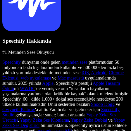
Speechify Hakkında
#1 Metinden Sese Okuyucu
Speechify
dünyanın önde gelen
metinden sese
platformudur. 50
milyondan fazla kişi tarafından kullanılır ve 500.000'den fazla beş
yıldızlı yorumla desteklenir; metinden sese
iOS
,
Android
,
Chrome
Eklentisi
,
web uygulaması
ve
Mac masaüstü
uygulamalarında
sunulur. 2025 yılında
Apple
, Speechify'a prestijli
Apple Tasarım
Ödülü
nü
WWDC
'de vermiş ve onu “insanların hayatlarını
yaşamalarına yardımcı olan kritik bir kaynak” olarak nitelendirmiştir.
Speechify, 60+ dilde 1.000+ doğal ses seçeneğiyle neredeyse 200
ülkede kullanılmaktadır. Ünlü seslerden bazıları
Snoop Dogg
ve
Gwyneth Paltrow
'a aittir. Yaratıcılar ve işletmeler için
Speechify
Studio
gelişmiş araçlar sunar; bunlar arasında
Yapay Zeka Ses
Üreticisi
,
Yapay Zeka Ses Klonlama
,
Yapay Zeka Dublaj
ve
Yapay
Zeka Ses Değiştirici
bulunmaktadır. Speechify ayrıca üstün kalitede
ve uygun maliyetli
metinden sese API
siyle önde gelen ürünlere güç