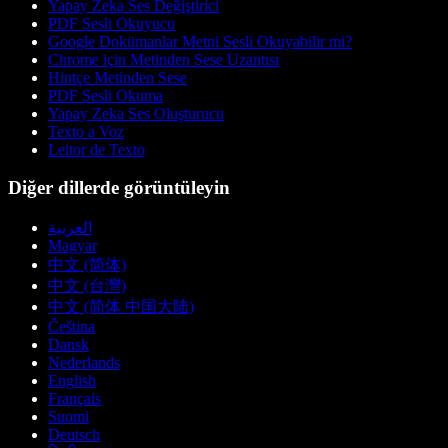
Yapay Zeka Ses Değiştirici
PDF Sesli Okuyucu
Google Dokümanlar Metni Sesli Okuyabilir mi?
Chrome için Metinden Sese Uzantısı
Hintçe Metinden Sese
PDF Sesli Okuma
Yapay Zeka Ses Oluşturucu
Texto a Voz
Leitor de Texto
Diğer dillerde görüntüleyin
العربية
Magyar
中文 (简体)
中文 (台灣)
中文 (简体 中国大陆)
Čeština
Dansk
Nederlands
English
Français
Suomi
Deutsch