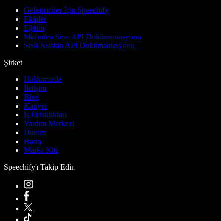
Geliştiriciler İçin Speechify
Ekipler
Eğitim
Metinden Sese API Dokümantasyonu
Sesli Asistan API Dokümantasyonu
Şirket
Hakkımızda
İletişim
Blog
Kariyer
İş Ortaklıkları
Yardım Merkezi
Durum
Basın
Marka Kiti
Speechify'ı Takip Edin