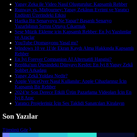
Yapay Zeka ile Video Nasıl Oluşturulur: Kapsamlı Rehber
Runway vs. Midjourney: Yapay Zekânın Evrimi ve Yaratıcı
Endüstri Üzerindeki Etkisi
Harika Bir Senaryoyu Ne Yapar? Başarılı Senaryo
Yazarlığının Sırrını Ortaya Çıkarmak
Sese Müzik Ekleme için Kapsamlı Rehber: En İyi Yazılımlar
ve Araçlar
YouTube Otomasyonu Yasal mı?
Windows 10 ve 11'de Ekran Kaydı Alma Hakkında Kapsamlı
Rehber
En İyi Forever Companion AI Alternatifi Hangisi?
Replika'nın Ötesindeki Dünyayı Keşfet: En İyi 8 Yapay Zekâ
Sohbet Arkadaşı
Yapay Zekâ Yoldaşı Nedir?
Apple VoiceOver Nasıl Kullanılır: Apple Cihazlarınız İçin
Kapsamlı Bir Rehber
2024’te Son Derece Etkili Ürün Pazarlama Videoları İçin En
İyi 8 Araç
Yaratıcı Projeleriniz İçin Ses Taklidi Sanatçıları Kiralayın
Son Yazılar
Tümünü Gör