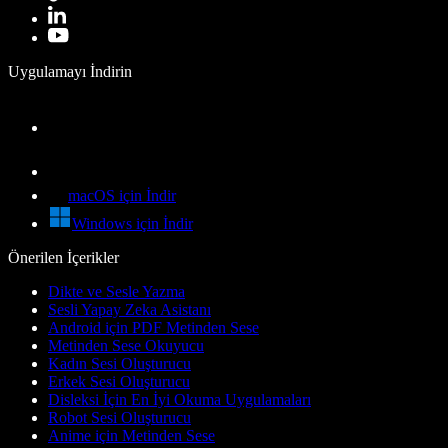
Uygulamayı İndirin
macOS için İndir
Windows için İndir
Önerilen İçerikler
Dikte ve Sesle Yazma
Sesli Yapay Zeka Asistanı
Android için PDF Metinden Sese
Metinden Sese Okuyucu
Kadın Sesi Oluşturucu
Erkek Sesi Oluşturucu
Disleksi İçin En İyi Okuma Uygulamaları
Robot Sesi Oluşturucu
Anime için Metinden Sese