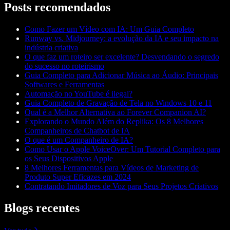
Posts recomendados
Como Fazer um Vídeo com IA: Um Guia Completo
Runway vs. Midjourney: a evolução da IA e seu impacto na
indústria criativa
O que faz um roteiro ser excelente? Desvendando o segredo
do sucesso no roteirismo
Guia Completo para Adicionar Música ao Áudio: Principais
Softwares e Ferramentas
Automação no YouTube é ilegal?
Guia Completo de Gravação de Tela no Windows 10 e 11
Qual é a Melhor Alternativa ao Forever Companion AI?
Explorando o Mundo Além do Replika: Os 8 Melhores
Companheiros de Chatbot de IA
O que é um Companheiro de IA?
Como Usar o Apple VoiceOver: Um Tutorial Completo para
os Seus Dispositivos Apple
8 Melhores Ferramentas para Vídeos de Marketing de
Produto Super Eficazes em 2024
Contratando Imitadores de Voz para Seus Projetos Criativos
Blogs recentes