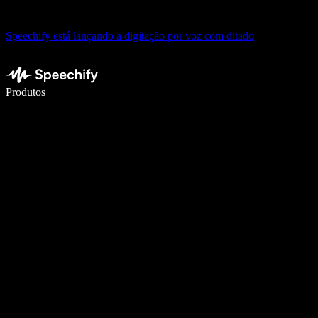
Speechify está lançando a digitação por voz com ditado
Escreva 5× mais rápido com digitação por voz
Produtos
Saiba mais