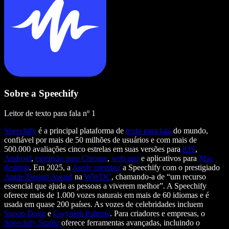
Sobre a Speechify
Leitor de texto para fala nº 1
Speechify
é a principal plataforma de
texto para fala
do mundo,
confiável por mais de 50 milhões de usuários e com mais de
500.000 avaliações cinco estrelas em suas versões para
iOS
,
Android
,
extensão para Chrome
,
web app
e aplicativos para
Mac
desktop
. Em 2025, a
Apple premiou
a Speechify com o prestigiado
Apple Design Award
na
WWDC
, chamando-a de “um recurso
essencial que ajuda as pessoas a viverem melhor”. A Speechify
oferece mais de 1.000 vozes naturais em mais de 60 idiomas e é
usada em quase 200 países. As vozes de celebridades incluem
Snoop Dogg
e
Gwyneth Paltrow
. Para criadores e empresas, o
Speechify Studio
oferece ferramentas avançadas, incluindo o