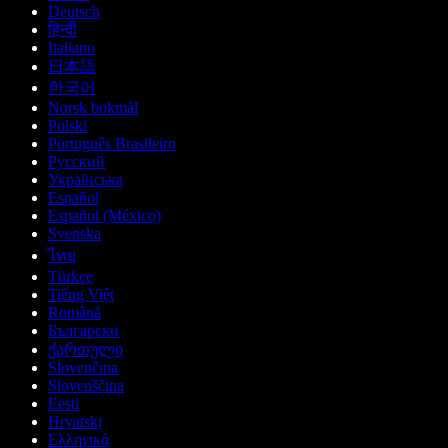
Deutsch
हिन्दी
Italiano
日本語
한국어
Norsk bokmål
Polski
Português Brasileiro
Русский
Українська
Español
Español (México)
Svenska
ไทย
Türkçe
Tiếng Việt
Română
Български
ქართული
Slovenčina
Slovenščina
Eesti
Hrvatski
Ελληνικά