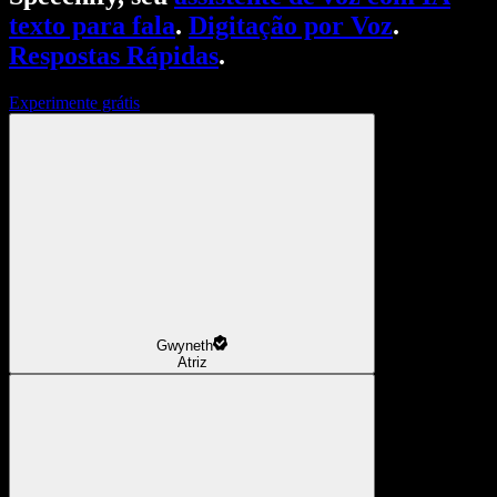
texto para fala
.
Digitação por Voz
.
Respostas Rápidas
.
Experimente grátis
Gwyneth
Atriz