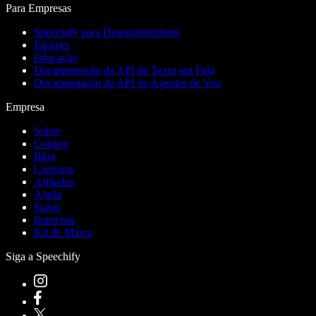
Para Empresas
Speechify para Desenvolvedores
Equipes
Educação
Documentação da API de Texto em Fala
Documentação da API de Agentes de Voz
Empresa
Sobre
Contato
Blog
Carreiras
Afiliados
Ajuda
Status
Imprensa
Kit de Marca
Siga a Speechify