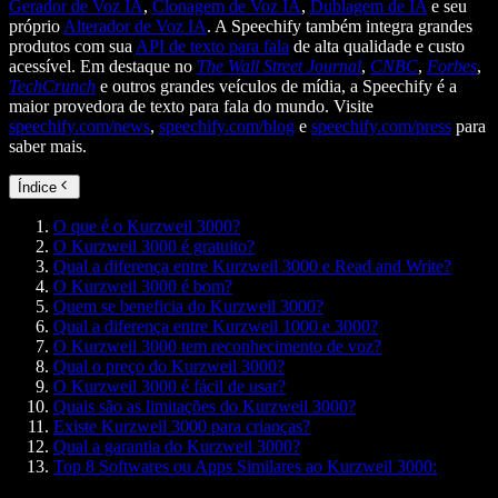
Gerador de Voz IA
,
Clonagem de Voz IA
,
Dublagem de IA
e seu
próprio
Alterador de Voz IA
. A Speechify também integra grandes
produtos com sua
API de texto para fala
de alta qualidade e custo
acessível. Em destaque no
The Wall Street Journal
,
CNBC
,
Forbes
,
TechCrunch
e outros grandes veículos de mídia, a Speechify é a
maior provedora de texto para fala do mundo. Visite
speechify.com/news
,
speechify.com/blog
e
speechify.com/press
para
saber mais.
Índice
O que é o Kurzweil 3000?
O Kurzweil 3000 é gratuito?
Qual a diferença entre Kurzweil 3000 e Read and Write?
O Kurzweil 3000 é bom?
Quem se beneficia do Kurzweil 3000?
Qual a diferença entre Kurzweil 1000 e 3000?
O Kurzweil 3000 tem reconhecimento de voz?
Qual o preço do Kurzweil 3000?
O Kurzweil 3000 é fácil de usar?
Quais são as limitações do Kurzweil 3000?
Existe Kurzweil 3000 para crianças?
Qual a garantia do Kurzweil 3000?
Top 8 Softwares ou Apps Similares ao Kurzweil 3000: