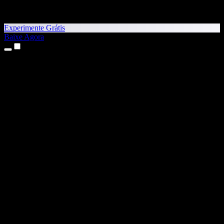
Experimente Grátis
Baixe Agora
Produtos
Texto para Fala
Apps para iPhone e iPad
App para Android
Extensão para Chrome
Extensão para Edge
App Web
App para Mac
App para Windows