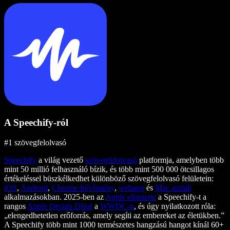
A Speechify-ról
#1 szövegfelolvasó
Speechify
a világ vezető
szövegfelolvasó
platformja, amelyben több
mint 50 millió felhasználó bízik, és több mint 500 000 ötcsillagos
értékeléssel büszkélkedhet különböző szövegfelolvasó felületein:
iOS
,
Android
,
Chrome-bővítmény
,
webapp
és
Mac asztali
alkalmazásokban. 2025-ben az
Apple elismerte
a Speechify-t a
rangos
Apple Design Díjjal
a
WWDC-n
, és úgy nyilatkozott róla:
„elengedhetetlen erőforrás, amely segíti az embereket az életükben.”
A Speechify több mint 1000 természetes hangzású hangot kínál 60+