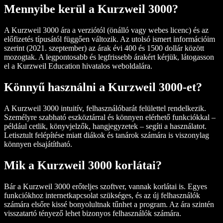
Mennyibe kerül a Kurzweil 3000?
A Kurzweil 3000 ára a verziótól (önálló vagy webes licenc) és az
előfizetés típusától függően változik. Az utolsó ismert információim
szerint (2021. szeptember) az árak évi 400 és 1500 dollár között
mozogtak. A legpontosabb és legfrissebb árakért kérjük, látogasson
el a Kurzweil Education hivatalos weboldalára.
Könnyű használni a Kurzweil 3000-et?
A Kurzweil 3000 intuitív, felhasználóbarát felülettel rendelkezik.
Személyre szabható eszköztárral és könnyen elérhető funkciókkal –
például cetlik, könyvjelzők, hangjegyzetek – segíti a használatot.
Letisztult felépítése miatt diákok és tanárok számára is viszonylag
könnyen elsajátítható.
Mik a Kurzweil 3000 korlátai?
Bár a Kurzweil 3000 erőteljes szoftver, vannak korlátai is. Egyes
funkciókhoz internetkapcsolat szükséges, és az új felhasználók
számára elsőre kissé bonyolultnak tűnhet a program. Az ára szintén
visszatartó tényező lehet bizonyos felhasználók számára.