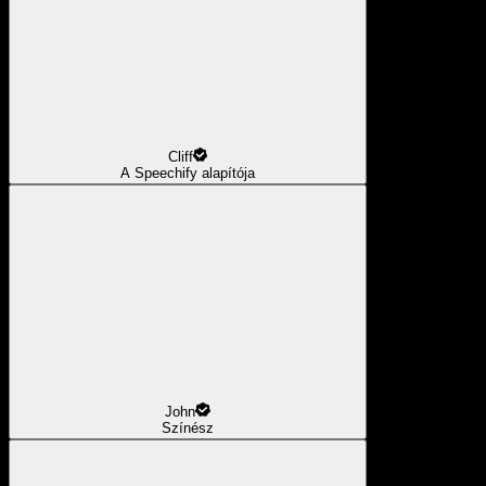
Cliff
A Speechify alapítója
John
Színész