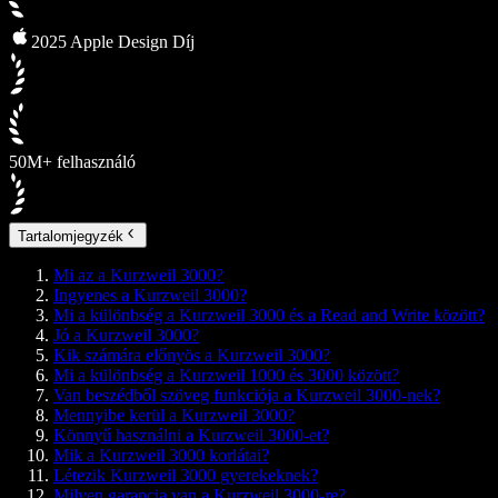
2025 Apple Design Díj
50M+ felhasználó
Tartalomjegyzék
Mi az a Kurzweil 3000?
Ingyenes a Kurzweil 3000?
Mi a különbség a Kurzweil 3000 és a Read and Write között?
Jó a Kurzweil 3000?
Kik számára előnyös a Kurzweil 3000?
Mi a különbség a Kurzweil 1000 és 3000 között?
Van beszédből szöveg funkciója a Kurzweil 3000-nek?
Mennyibe kerül a Kurzweil 3000?
Könnyű használni a Kurzweil 3000-et?
Mik a Kurzweil 3000 korlátai?
Létezik Kurzweil 3000 gyerekeknek?
Milyen garancia van a Kurzweil 3000-re?