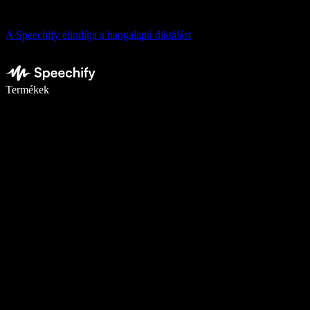
A Speechify elindítja a hangalapú diktálást
Írj akár ötször gyorsabban diktálással
Termékek
Tudj meg többet