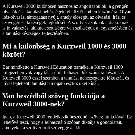
A Kurzweil 3000 különösen hasznos az angolt tanulók, a gyengén
olvasók és a tanulási nehézségekkel küzdő emberek számára. Olyan
írás-olvasási támogatást nyújt, amely elősegíti az olvasási, írási és
szövegértési készségek fejlődését. A szoftver azoknak a diákoknak
is jó választás, akiknek segítségre van szükségük a jegyzetelésben és
a tanulási készségek fejlesztésében.
Mi a különbség a Kurzweil 1000 és 3000
között?
Bár mindkettő a Kurzweil Education terméke, a Kurzweil 1000
kifejezetten vak vagy látássérült felhasználók számára készült. A
Kurzweil 3000 ezzel szemben a tanulási nehézségekre fókuszál, és
jóval fejlettebb tanulást támogató eszközöket kínál.
Van beszédből szöveg funkciója a
Kurzweil 3000-nek?
Igen, a Kurzweil 3000 rendelkezik beszédből szöveg funkcióval. Ez
lehetővé teszi, hogy a felhasználó szóban diktálja a gondolatait,
amelyeket a szoftver írott szöveggé alakít.