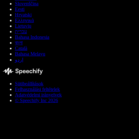
Slovenščina
Eesti
Hrvatski
Ελληνικά
Lietuvių
עברית
Bahasa Indonesia
বাংলা
Català
Bahasa Melayu
اردو
Sütibeállítások
Felhasználási feltételek
Adatvédelmi irányelvek
© Speechify Inc 2026