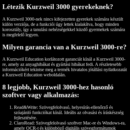
Létezik Kurzweil 3000 gyerekeknek?
A Kurzweil 3000-nek nincs kifejezetten gyerekek számára készült
külön verziója, de a funkciói úgy lettek kialakítva, hogy minden
korosztály, így a tanulási nehézségekkel küzdő gyermekek számára
is megfelelő legyen.
Milyen garancia van a Kurzweil 3000-re?
A Kurzweil Education korlátozott garanciát kínál a Kurzweil 3000-
re, amely az anyaghibákat és gyártási hibákat fedi. A részletesebb
információkért tekintse meg a termék hivatalos jótállási nyilatkozatát
a Kurzweil Education weboldalán.
8 legjobb, Kurzweil 3000-hez hasonló
szoftver vagy alkalmazás:
Read&Write:
Szövegfelolvasó, helyesírás-ellenőrző és
szóajánló funkciókat kínál. Ideális az olvasási és íráskészség
fejlesztésére.
ClaroRead:
Szövegfelolvasó szoftver Mac-re és Windows-ra,
amely OCR-t és különböző digitális szövegformátumok