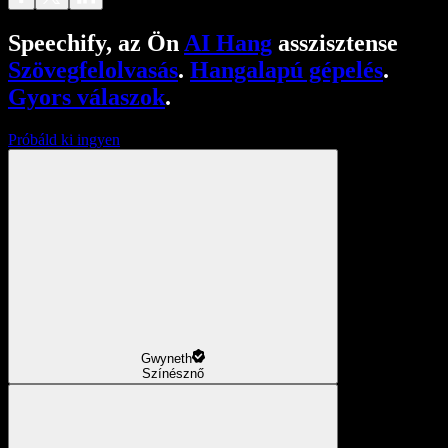
Speechify, az Ön
AI Hang
asszisztense
Szövegfelolvasás
.
Hangalapú gépelés
.
Gyors válaszok
.
Próbáld ki ingyen
Gwyneth
Színésznő