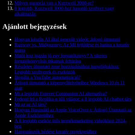
Milyen garancia van a Kurzweil 3000-re?
8 legjobb, Kurzweil 3000-hez hasonló szoftver vagy
alkalmazás:
Ajánlott bejegyzések
Hogyan készíts AI által generált videót: átfogó útmutató
Runway vs. Midjourney: Az MI fejlődése és hatása a kreatív
iparra
Mitől lesz igazán jó egy forgatókönyv? A sikeres
forgatókönyvírás titkainak feltárása
Részletes útmutató zene hozzáadásához hangfájlokhoz:
Legjobb szoftverek és eszközök
Illegális a YouTube automatizáció?
Átfogó útmutató a képernyőfelvételhez Windows 10 és 11
alatt
Mi a legjobb Forever Companion AI alternatíva?
Fedezd fel a Replika-n túli világot: a 8 legjobb AI chatbot társ
Mi az az AI társ?
Hogyan Használd az Apple VoiceOver-t: Átfogó Útmutató az
Apple Eszközeidhez
A 8 legjobb eszköz ütős termékmarketing videókhoz 2024-
ben
Hangutánzók bérlése kreatív projektjeidhez