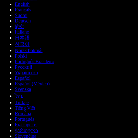
English
Français
Suomi
Deutsch
हिन्दी
Italiano
日本語
한국어
Norsk bokmål
Polski
Português Brasileiro
Русский
Українська
Español
Español (México)
Svenska
ไทย
Türkçe
Tiếng Việt
Română
Português
Български
ქართული
Slovenčina