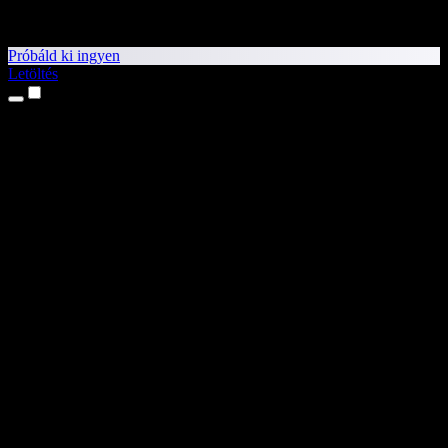
Próbáld ki ingyen
Letöltés
Termékek
Szövegfelolvasás
iPhone és iPad alkalmazások
Android alkalmazás
Chrome-bővítmény
Edge-bővítmény
Webalkalmazás
Mac alkalmazás
Windows alkalmazás