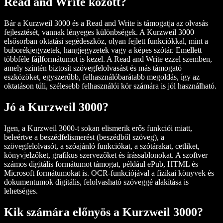
Read and Write között?
Bár a Kurzweil 3000 és a Read and Write is támogatja az olvasás
fejlesztését, vannak lényeges különbségek. A Kurzweil 3000
elsősorban oktatási segédeszköz, olyan fejlett funkciókkal, mint a
buborékjegyzetek, hangjegyzetek vagy a képes szótár. Emellett
többféle fájlformátumot is kezel. A Read and Write ezzel szemben,
amely szintén biztosít szövegfelolvasást és más támogató
eszközöket, egyszerűbb, felhasználóbarátabb megoldás, így az
oktatáson túli, szélesebb felhasználói kör számára is jól használható.
Jó a Kurzweil 3000?
Igen, a Kurzweil 3000-t sokan elismerik erős funkciói miatt,
beleértve a beszédfelismerést (beszédből szöveg), a
szövegfelolvasót, a szóajánló funkciókat, a szótárakat, cetliket,
könyvjelzőket, grafikus szervezőket és írássablonokat. A szoftver
számos digitális formátumot támogat, például ePub, HTML és
Microsoft formátumokat is. OCR-funkciójával a fizikai könyvek és
dokumentumok digitális, felolvasható szöveggé alakítása is
lehetséges.
Kik számára előnyös a Kurzweil 3000?