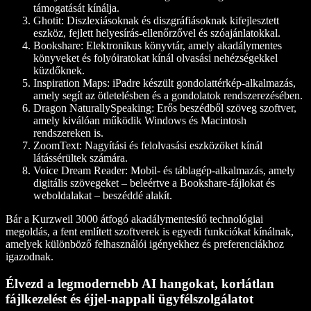
támogatását kínálja.
Ghotit:
Diszlexiásoknak és diszgráfiásoknak kifejlesztett
eszköz, fejlett helyesírás-ellenőrzővel és szóajánlatokkal.
Bookshare:
Elektronikus könyvtár, amely akadálymentes
könyveket és folyóiratokat kínál olvasási nehézségekkel
küzdőknek.
Inspiration Maps:
iPadre készült gondolattérkép-alkalmazás,
amely segít az ötletelésben és a gondolatok rendszerezésében.
Dragon NaturallySpeaking:
Erős beszédből szöveg szoftver,
amely kiválóan működik Windows és Macintosh
rendszereken is.
ZoomText:
Nagyítási és felolvasási eszközöket kínál
látássérültek számára.
Voice Dream Reader:
Mobil- és táblagép-alkalmazás, amely
digitális szövegeket – beleértve a Bookshare-fájlokat és
weboldalakat – beszéddé alakít.
Bár a Kurzweil 3000 átfogó akadálymentesítő technológiai
megoldás, a fent említett szoftverek is egyedi funkciókat kínálnak,
amelyek különböző felhasználói igényekhez és preferenciákhoz
igazodnak.
Élvezd a legmodernebb AI hangokat, korlátlan
fájlkezelést és éjjel-nappali ügyfélszolgálatot