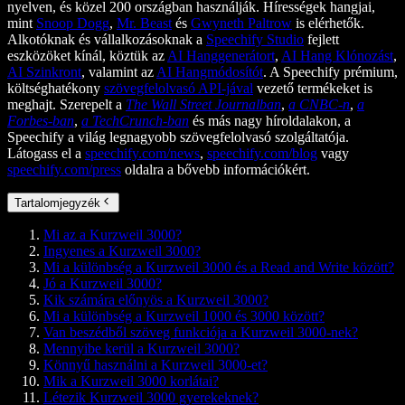
nyelven, és közel 200 országban használják. Hírességek hangjai,
mint
Snoop Dogg
,
Mr. Beast
és
Gwyneth Paltrow
is elérhetők.
Alkotóknak és vállalkozásoknak a
Speechify Studio
fejlett
eszközöket kínál, köztük az
AI Hanggenerátort
,
AI Hang Klónozást
,
AI Szinkront
, valamint az
AI Hangmódosítót
. A Speechify prémium,
költséghatékony
szövegfelolvasó API-jával
vezető termékeket is
meghajt. Szerepelt a
The Wall Street Journalban
,
a CNBC-n
,
a
Forbes-ban
,
a TechCrunch-ban
és más nagy híroldalakon, a
Speechify a világ legnagyobb szövegfelolvasó szolgáltatója.
Látogass el a
speechify.com/news
,
speechify.com/blog
vagy
speechify.com/press
oldalra a bővebb információkért.
Tartalomjegyzék
Mi az a Kurzweil 3000?
Ingyenes a Kurzweil 3000?
Mi a különbség a Kurzweil 3000 és a Read and Write között?
Jó a Kurzweil 3000?
Kik számára előnyös a Kurzweil 3000?
Mi a különbség a Kurzweil 1000 és 3000 között?
Van beszédből szöveg funkciója a Kurzweil 3000-nek?
Mennyibe kerül a Kurzweil 3000?
Könnyű használni a Kurzweil 3000-et?
Mik a Kurzweil 3000 korlátai?
Létezik Kurzweil 3000 gyerekeknek?