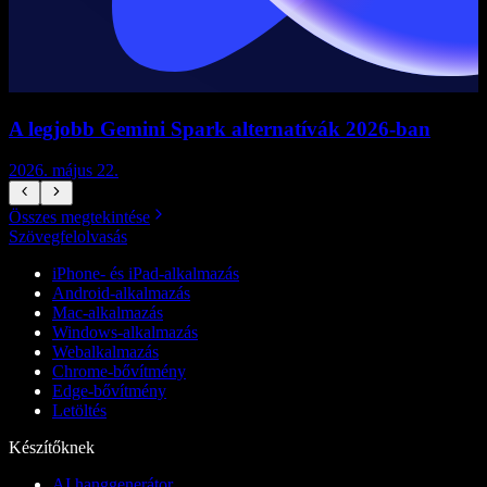
A legjobb Gemini Spark alternatívák 2026-ban
2026. május 22.
2
Összes megtekintése
Szövegfelolvasás
iPhone- és iPad-alkalmazás
Android-alkalmazás
Mac-alkalmazás
Windows-alkalmazás
Webalkalmazás
Chrome-bővítmény
Edge-bővítmény
Letöltés
Készítőknek
AI hanggenerátor