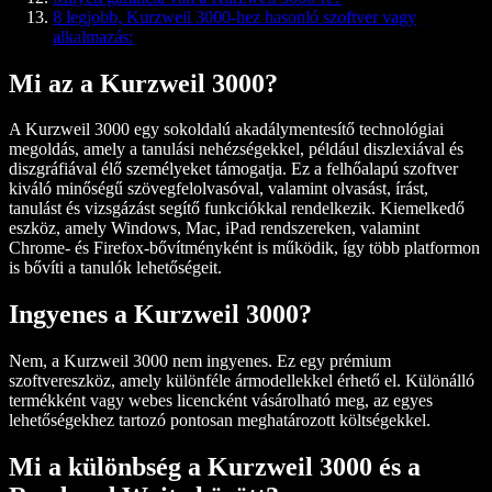
8 legjobb, Kurzweil 3000-hez hasonló szoftver vagy
alkalmazás:
Mi az a Kurzweil 3000?
A Kurzweil 3000 egy sokoldalú akadálymentesítő technológiai
megoldás, amely a tanulási nehézségekkel, például diszlexiával és
diszgráfiával élő személyeket támogatja. Ez a felhőalapú szoftver
kiváló minőségű szövegfelolvasóval, valamint olvasást, írást,
tanulást és vizsgázást segítő funkciókkal rendelkezik. Kiemelkedő
eszköz, amely Windows, Mac, iPad rendszereken, valamint
Chrome- és Firefox-bővítményként is működik, így több platformon
is bővíti a tanulók lehetőségeit.
Ingyenes a Kurzweil 3000?
Nem, a Kurzweil 3000 nem ingyenes. Ez egy prémium
szoftvereszköz, amely különféle ármodellekkel érhető el. Különálló
termékként vagy webes licencként vásárolható meg, az egyes
lehetőségekhez tartozó pontosan meghatározott költségekkel.
Mi a különbség a Kurzweil 3000 és a