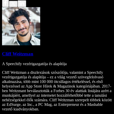
Cliff Weitzman
A Speechify vezérigazgatója és alapítója
Cliff Weitzman a diszlexiások szószólója, valamint a Speechify
vezérigazgatója és alapítója – ez a világ vezető szövegfelolvasó
alkalmazása, több mint 100 000 ötcsillagos értékeléssel, és első
helyezéssel az App Store Hírek & Magazinok kategóriájában. 2017-
ben Weitzmant beválasztották a Forbes 30 év alattiak listájára azért a
munkájáért, amellyel az internetet hozzáférhetőbbé tette a tanulási
nehézségekkel élők számára. Cliff Weitzman szerepelt többek között
az EdSurge, az Inc., a PC Mag, az Entrepreneur és a Mashable
vezető kiadványokban.