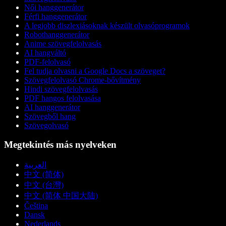
Női hanggenerátor
Férfi hanggenerátor
A legjobb diszlexiásoknak készült olvasóprogramok
Robothanggenerátor
Anime szövegfelolvasás
AI hangváltó
PDF-felolvasó
Fel tudja olvasni a Google Docs a szöveget?
Szövegfelolvasó Chrome-bővítmény
Hindi szövegfelolvasás
PDF hangos felolvasása
AI hanggenerátor
Szövegből hang
Szövegolvasó
Megtekintés más nyelveken
العربية
中文 (简体)
中文 (台灣)
中文 (简体 中国大陆)
Čeština
Dansk
Nederlands