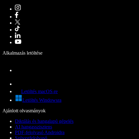
Alkalmazás letöltése
Letöltés macOS-re
Letöltés Windowsra
Ajánlott olvasmányok
Diktálás és hangalapú gépelés
AI hangasszisztens
PDF-felolvasó Androidra
Szövegfelolvasó