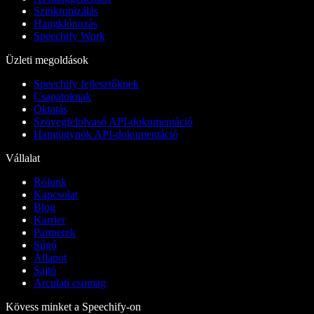
Szinkronizálás
Hangklónozás
Speechify Work
Üzleti megoldások
Speechify fejlesztőknek
Csapatoknak
Oktatás
Szövegfelolvasó API-dokumentáció
Hangügynök API-dokumentáció
Vállalat
Rólunk
Kapcsolat
Blog
Karrier
Partnerek
Súgó
Állapot
Sajtó
Arculati csomag
Kövess minket a Speechify-on