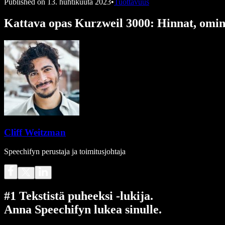
Published on
13. huhtikuuta 2023
•
Tuottavuus
Kattava opas Kurzweil 3000: Hinnat, omina
Cliff Weitzman
Speechifyn perustaja ja toimitusjohtaja
#1 Tekstistä puheeksi -lukija.
Anna Speechifyn lukea sinulle.