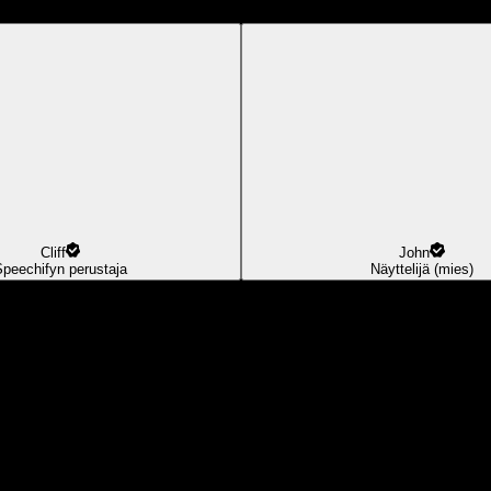
Cliff
John
Speechifyn perustaja
Näyttelijä (mies)