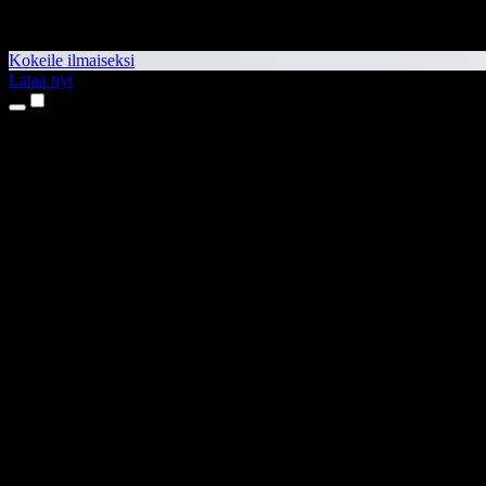
Kokeile ilmaiseksi
Lataa nyt
Tuotteet
Tekstistä puheeksi
iPhone- ja iPad-sovellukset
Android-sovellus
Chrome-laajennus
Edge-laajennus
Verkkosovellus
Mac-sovellus
Windows-sovellus