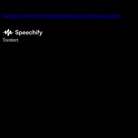
Speechify julkaisee puheentunnistukseen perustuvan sanelun
Kirjoita 5× nopeammin puheentunnistuksen avulla
Tuotteet
Lue lisää