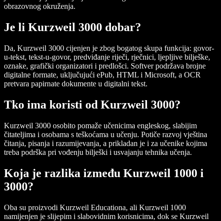
obrazovnog okruženja.
Je li Kurzweil 3000 dobar?
Da, Kurzweil 3000 cijenjen je zbog bogatog skupa funkcija: govor-
u-tekst, tekst-u-govor, predviđanje riječi, rječnici, ljepljive bilješke,
oznake, grafički organizatori i predlošci. Softver podržava brojne
digitalne formate, uključujući ePub, HTML i Microsoft, a OCR
pretvara papirnate dokumente u digitalni tekst.
Tko ima koristi od Kurzweil 3000?
Kurzweil 3000 osobito pomaže učenicima engleskog, slabijim
čitateljima i osobama s teškoćama u učenju. Potiče razvoj vještina
čitanja, pisanja i razumijevanja, a prikladan je i za učenike kojima
treba podrška pri vođenju bilješki i usvajanju tehnika učenja.
Koja je razlika između Kurzweil 1000 i
3000?
Oba su proizvodi Kurzweil Educationa, ali Kurzweil 1000
namijenjen je slijepim i slabovidnim korisnicima, dok se Kurzweil