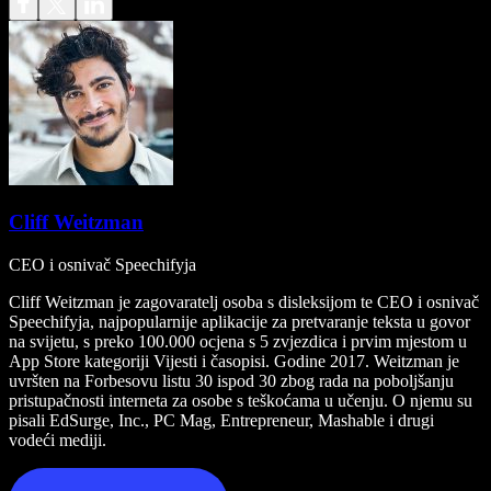
Cliff Weitzman
CEO i osnivač Speechifyja
Cliff Weitzman je zagovaratelj osoba s disleksijom te CEO i osnivač
Speechifyja, najpopularnije aplikacije za pretvaranje teksta u govor
na svijetu, s preko 100.000 ocjena s 5 zvjezdica i prvim mjestom u
App Store kategoriji Vijesti i časopisi. Godine 2017. Weitzman je
uvršten na Forbesovu listu 30 ispod 30 zbog rada na poboljšanju
pristupačnosti interneta za osobe s teškoćama u učenju. O njemu su
pisali EdSurge, Inc., PC Mag, Entrepreneur, Mashable i drugi
vodeći mediji.