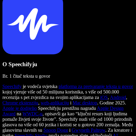
O Speechifyju
Br. 1 čitač teksta u govor
Speechify
je vodeća svjetska
platforma za pretvaranje teksta u govor
kojoj vjeruje više od 50 milijuna korisnika, s više od 500.000
recenzija s pet zvjezdica na svojim aplikacijama za
iOS
,
Android
,
Chrome ekstenziju
,
web-aplikaciju
i
Mac desktop
. Godine 2025.
Apple je dodijelio
Speechifyju prestižnu nagradu
Apple Design
Award
na
WWDC-u
, opisavši ga kao “ključni resurs koji ljudima
pomaže živjeti svoje živote”. Speechify nudi više od 1000 prirodnih
glasova na više od 60 jezika i koristi se u gotovo 200 zemalja. Među
glasovima slavnih su
Snoop Dogg
i
Gwyneth Paltrow
. Za kreatore i
tvrtke
Speechify Studio
pruža napredne alate, uključujući
AI