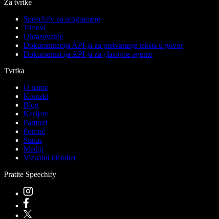
Za tvrtke
Speechify za programere
Timovi
Obrazovanje
Dokumentacija API-ja za pretvaranje teksta u govor
Dokumentacija API-ja za glasovne agente
Tvrtka
O nama
Kontakt
Blog
Karijere
Partneri
Pomoć
Status
Mediji
Vizualni identitet
Pratite Speechify