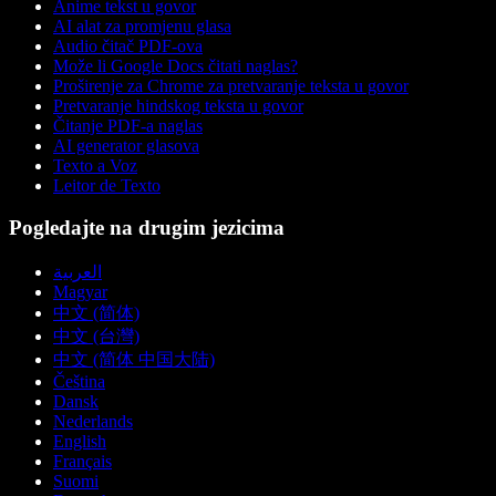
Anime tekst u govor
AI alat za promjenu glasa
Audio čitač PDF-ova
Može li Google Docs čitati naglas?
Proširenje za Chrome za pretvaranje teksta u govor
Pretvaranje hindskog teksta u govor
Čitanje PDF-a naglas
AI generator glasova
Texto a Voz
Leitor de Texto
Pogledajte na drugim jezicima
العربية
Magyar
中文 (简体)
中文 (台灣)
中文 (简体 中国大陆)
Čeština
Dansk
Nederlands
English
Français
Suomi