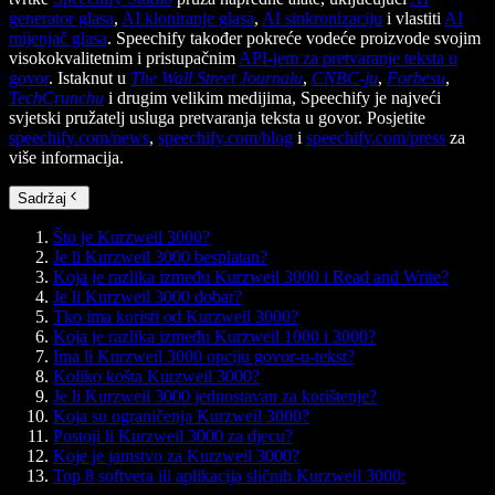
generator glasa
,
AI kloniranje glasa
,
AI sinkronizaciju
i vlastiti
AI
mijenjač glasa
. Speechify također pokreće vodeće proizvode svojim
visokokvalitetnim i pristupačnim
API-jem za pretvaranje teksta u
govor
. Istaknut u
The Wall Street Journalu
,
CNBC-ju
,
Forbesu
,
TechCrunchu
i drugim velikim medijima, Speechify je najveći
svjetski pružatelj usluga pretvaranja teksta u govor. Posjetite
speechify.com/news
,
speechify.com/blog
i
speechify.com/press
za
više informacija.
Sadržaj
Što je Kurzweil 3000?
Je li Kurzweil 3000 besplatan?
Koja je razlika između Kurzweil 3000 i Read and Write?
Je li Kurzweil 3000 dobar?
Tko ima koristi od Kurzweil 3000?
Koja je razlika između Kurzweil 1000 i 3000?
Ima li Kurzweil 3000 opciju govor-u-tekst?
Koliko košta Kurzweil 3000?
Je li Kurzweil 3000 jednostavan za korištenje?
Koja su ograničenja Kurzweil 3000?
Postoji li Kurzweil 3000 za djecu?
Koje je jamstvo za Kurzweil 3000?
Top 8 softvera ili aplikacija sličnih Kurzweil 3000: