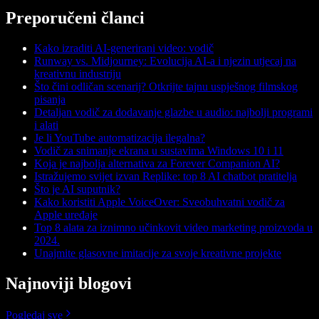
Preporučeni članci
Kako izraditi AI-generirani video: vodič
Runway vs. Midjourney: Evolucija AI-a i njezin utjecaj na
kreativnu industriju
Što čini odličan scenarij? Otkrijte tajnu uspješnog filmskog
pisanja
Detaljan vodič za dodavanje glazbe u audio: najbolji programi
i alati
Je li YouTube automatizacija ilegalna?
Vodič za snimanje ekrana u sustavima Windows 10 i 11
Koja je najbolja alternativa za Forever Companion AI?
Istražujemo svijet izvan Replike: top 8 AI chatbot pratitelja
Što je AI suputnik?
Kako koristiti Apple VoiceOver: Sveobuhvatni vodič za
Apple uređaje
Top 8 alata za iznimno učinkovit video marketing proizvoda u
2024.
Unajmite glasovne imitacije za svoje kreativne projekte
Najnoviji blogovi
Pogledaj sve