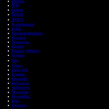
Deutsch
हिन्दी
Italiano
日本語
한국어
Norsk bokmål
Polski
Português Brasileiro
Русский
Українська
Español
Español (México)
Svenska
ไทย
Türkçe
Tiếng Việt
Română
Português
Български
ქართული
Slovenčina
Slovenščina
Eesti
Ελληνικά