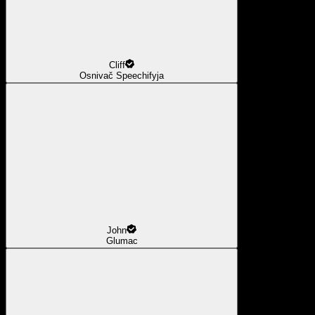
Cliff
Osnivač Speechifyja
John
Glumac