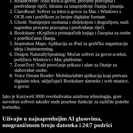
Read&Write:
Nudi tekst-u-govor, provjeru pravopisa i
predviđanje riječi. Idealan za unaprjeđenje čitanja i pisanja.
ClaroRead:
Softver za tekst-u-govor za Mac i Windows s
OCR-om i podrškom za brojne digitalne formate.
Ghotit:
Namijenjen osobama s disleksijom i disgrafijom, nudi
naprednu provjeru pravopisa i predviđanje riječi.
Bookshare:
eKnjižnica pristupačnih knjiga i časopisa za osobe
s poteškoćama čitanja.
Inspiration Maps:
Aplikacija za iPad za grafičku organizaciju
ideja i brainstorming.
Dragon NaturallySpeaking:
Moćan softver za govor-u-tekst,
podržava Windows i Mac platforme.
ZoomText:
Nudi povećanje prikaza i alate za čitanje za
slabovidne osobe.
Voice Dream Reader:
Mobilna/tablet aplikacija koja pretvara
digitalni tekst, uključujući Bookshare datoteke i web stranice,
u govor.
Iako je Kurzweil 3000 sveobuhvatna asistivna tehnologija, gore
navedeni softveri također nude posebne funkcije za različite potrebe
korisnika.
Uživajte u najnaprednijim AI glasovima,
neograničenom broju datoteka i 24/7 podršci