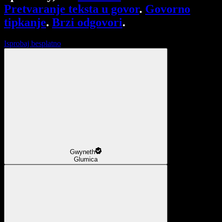
Pretvaranje teksta u govor
.
Govorno
tipkanje
.
Brzi odgovori
.
Isprobaj besplatno
Gwyneth
Glumica