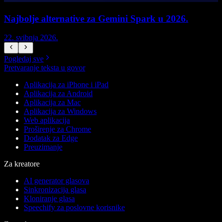
Najbolje alternative za Gemini Spark u 2026.
22. svibnja 2026.
1
Pogledaj sve
Pretvaranje teksta u govor
Aplikacija za iPhone i iPad
Aplikacija za Android
Aplikacija za Mac
Aplikacija za Windows
Web aplikacija
Proširenje za Chrome
Dodatak za Edge
Preuzimanje
Za kreatore
AI generator glasova
Sinkronizacija glasa
Kloniranje glasa
Speechify za poslovne korisnike