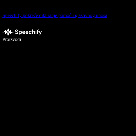
Speechify pokreće diktiranje pomoću glasovnog unosa
Pišite 5× brže uz glasovno diktiranje
Proizvodi
Saznajte više