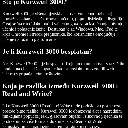
Što je Kurzweil 3000?
Kurzweil 3000 je višenamjenski alat asistivne tehnologije koji
pomaže osobama s teškoćama u učenju, poput disleksije i disgrafije.
Ovaj softver u oblaku nudi kvalitetan govor-u-tekst, čitanje, pisanje,
učenje i polaganje ispita. Dostupan je za Windows, Mac, iPad te
kroz Chrome i Firefox preglednike, što korisnicima omogućuje
učenje na raznim platformama.
Je li Kurzweil 3000 besplatan?
Ne, Kurzweil 3000 nije besplatan. To je premium softver s različitim
modelima cijena. Dostupan je kao samostalni proizvod ili web
licenca s pripadajućim troškovima.
Koja je razlika između Kurzweil 3000 i
Read and Write?
Iako Kurzweil 3000 i Read and Write nude podršku za pismenost,
postoje bitne razlike. Kurzweil 3000 je obrazovni alat s naprednim
funkcijama poput bilješki, glasovnih bilješki i slikovnog rječnika te
podrškom za više formata dokumenata. Read and Write
jednostavniji je i namijenjen širem krugu korisnika izvan