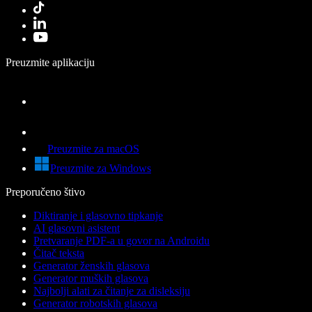
Preuzmite aplikaciju
Preuzmite za macOS
Preuzmite za Windows
Preporučeno štivo
Diktiranje i glasovno tipkanje
AI glasovni asistent
Pretvaranje PDF-a u govor na Androidu
Čitač teksta
Generator ženskih glasova
Generator muških glasova
Najbolji alati za čitanje za disleksiju
Generator robotskih glasova