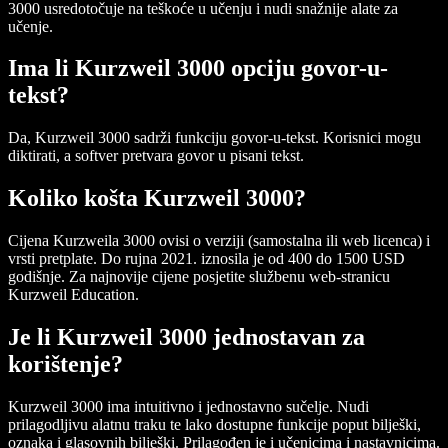
3000 usredotočuje na teškoće u učenju i nudi snažnije alate za
učenje.
Ima li Kurzweil 3000 opciju govor-u-
tekst?
Da, Kurzweil 3000 sadrži funkciju govor-u-tekst. Korisnici mogu
diktirati, a softver pretvara govor u pisani tekst.
Koliko košta Kurzweil 3000?
Cijena Kurzweila 3000 ovisi o verziji (samostalna ili web licenca) i
vrsti pretplate. Do rujna 2021. iznosila je od 400 do 1500 USD
godišnje. Za najnovije cijene posjetite službenu web-stranicu
Kurzweil Education.
Je li Kurzweil 3000 jednostavan za
korištenje?
Kurzweil 3000 ima intuitivno i jednostavno sučelje. Nudi
prilagodljivu alatnu traku te lako dostupne funkcije poput bilješki,
oznaka i glasovnih bilješki. Prilagođen je i učenicima i nastavnicima.