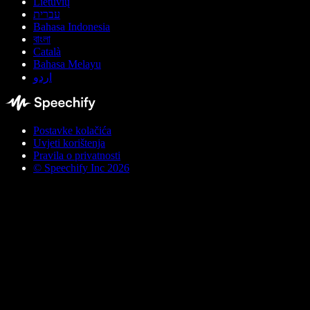
Lietuvių
עברית
Bahasa Indonesia
বাংলা
Català
Bahasa Melayu
اردو
Postavke kolačića
Uvjeti korištenja
Pravila o privatnosti
© Speechify Inc 2026