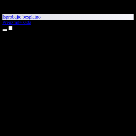
Isprobajte besplatno
Preuzmite sada
Proizvodi
Pretvaranje teksta u govor
Aplikacije za iPhone i iPad
Aplikacija za Android
Proširenje za Chrome
Proširenje za Edge
Web-aplikacija
Aplikacija za Mac
Aplikacija za Windows