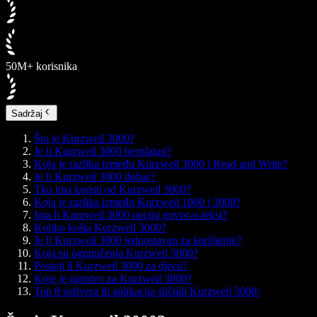
50M+ korisnika
Sadržaj
Što je Kurzweil 3000?
Je li Kurzweil 3000 besplatan?
Koja je razlika između Kurzweil 3000 i Read and Write?
Je li Kurzweil 3000 dobar?
Tko ima koristi od Kurzweil 3000?
Koja je razlika između Kurzweil 1000 i 3000?
Ima li Kurzweil 3000 opciju govor-u-tekst?
Koliko košta Kurzweil 3000?
Je li Kurzweil 3000 jednostavan za korištenje?
Koja su ograničenja Kurzweil 3000?
Postoji li Kurzweil 3000 za djecu?
Koje je jamstvo za Kurzweil 3000?
Top 8 softvera ili aplikacija sličnih Kurzweil 3000: