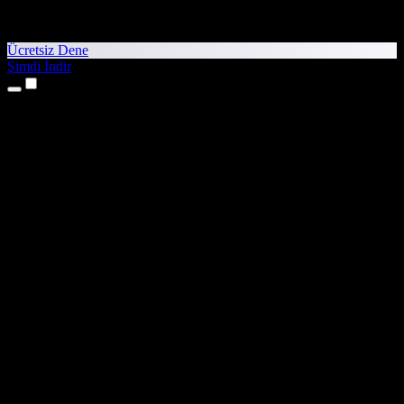
Ücretsiz Dene
Şimdi İndir
Ürünler
Metinden Sese
iPhone ve iPad Uygulamaları
Android Uygulaması
Chrome Uzantısı
Edge Uzantısı
Web Uygulaması
Mac Uygulaması
Windows Uygulaması