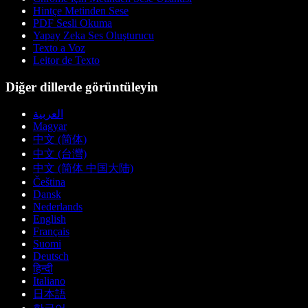
Hintçe Metinden Sese
PDF Sesli Okuma
Yapay Zeka Ses Oluşturucu
Texto a Voz
Leitor de Texto
Diğer dillerde görüntüleyin
العربية
Magyar
中文 (简体)
中文 (台灣)
中文 (简体 中国大陆)
Čeština
Dansk
Nederlands
English
Français
Suomi
Deutsch
हिन्दी
Italiano
日本語