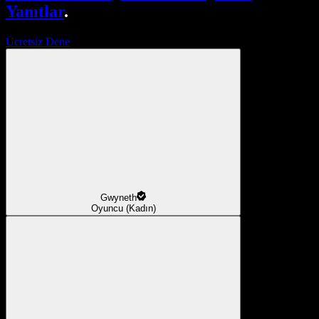
Yanıtlar
.
Ücretsiz Dene
Gwyneth
Oyuncu (Kadın)