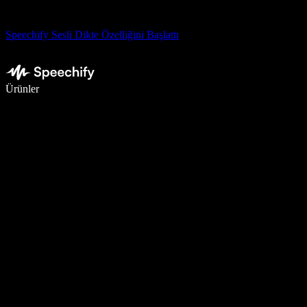
Speechify Sesli Dikte Özelliğini Başlattı
Sesli yazmayla 5 kat daha hızlı yazın
Ürünler
Daha Fazlasını Öğrenin