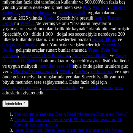
milyondan fazla kişi tarafından kullanılır ve 500.000'den fazla beş
yıldızlı yorumla desteklenir; metinden sese
iOS
,
Android
,
Chrome
Eklentisi
,
web uygulaması
ve
Mac masaüstü
uygulamalarında
sunulur. 2025 yılında
Apple
, Speechify'a prestijli
Apple Tasarım
Ödülü
nü
WWDC
'de vermiş ve onu “insanların hayatlarını
yaşamalarına yardımcı olan kritik bir kaynak” olarak nitelendirmiştir.
Speechify, 60+ dilde 1.000+ doğal ses seçeneğiyle neredeyse 200
ülkede kullanılmaktadır. Ünlü seslerden bazıları
Snoop Dogg
ve
Gwyneth Paltrow
'a aittir. Yaratıcılar ve işletmeler için
Speechify
Studio
gelişmiş araçlar sunar; bunlar arasında
Yapay Zeka Ses
Üreticisi
,
Yapay Zeka Ses Klonlama
,
Yapay Zeka Dublaj
ve
Yapay
Zeka Ses Değiştirici
bulunmaktadır. Speechify ayrıca üstün kalitede
ve uygun maliyetli
metinden sese API
siyle önde gelen ürünlere güç
verir.
The Wall Street Journal
,
CNBC
,
Forbes
,
TechCrunch
ve diğer
önde gelen medya kuruluşlarında yer alan Speechify, dünyanın en
büyük metinden sese sağlayıcısıdır. Daha fazla bilgi için
speechify.com/news
,
speechify.com/blog
ve
speechify.com/press
adreslerini ziyaret edin.
İçindekiler
Teknolojinin Yankısı: Derin Sesli Metinden Konuşma Nedir?
Desibel Dinamosu: Derin Sesli Metinden Konuşmanın 10
Önemli Kullanım Alanı
Sesin Mimarisi: Derin Sesli Metinden Konuşma Ne Yapar?