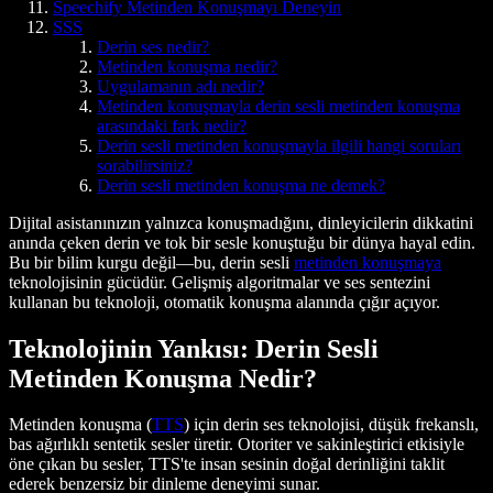
Speechify Metinden Konuşmayı Deneyin
SSS
Derin ses nedir?
Metinden konuşma nedir?
Uygulamanın adı nedir?
Metinden konuşmayla derin sesli metinden konuşma
arasındaki fark nedir?
Derin sesli metinden konuşmayla ilgili hangi soruları
sorabilirsiniz?
Derin sesli metinden konuşma ne demek?
Dijital asistanınızın yalnızca konuşmadığını, dinleyicilerin dikkatini
anında çeken derin ve tok bir sesle konuştuğu bir dünya hayal edin.
Bu bir bilim kurgu değil—bu,
derin sesli
metinden konuşmaya
teknolojisinin gücüdür. Gelişmiş algoritmalar ve ses sentezini
kullanan bu teknoloji, otomatik konuşma alanında çığır açıyor.
Teknolojinin Yankısı: Derin Sesli
Metinden Konuşma Nedir?
Metinden konuşma (
TTS
) için derin ses teknolojisi, düşük frekanslı,
bas ağırlıklı sentetik sesler üretir. Otoriter ve sakinleştirici etkisiyle
öne çıkan bu sesler, TTS'te insan sesinin doğal derinliğini taklit
ederek benzersiz bir dinleme deneyimi sunar.