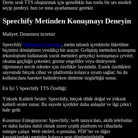
Derin sesli TTS oluşturmak için genellikle bas tonlu bir ses modeli
seçip perdeyi, hızı ve tonu ayarlamanız gerekir.
Speechify Metinden Konuşmayı Deneyin
Maliyet
: Denemesi ücretsiz
Speechify
Metinden Konuşma
, metin tabanlı içeriklerin tüketilme
biçimini dönüştüren yenilikçi bir araçtır. Gelişmiş metinden konuşma
teknolojisini kullanarak yazılı metinleri gerçekçi konuşmaya çevirir;
okuma güçlüğü çekenler, görme engelliler veya dinleyerek
öğrenmeyi tercih edenler için özellikle faydalıdır. Esnek özellikleri
sayesinde birçok cihaz ve platformla kolayca uyum sağlar; bu da
kullanıcılara hareket halindeyken dinleme özgürlüğü sunar.
En İyi 5 Speechify TTS Özelliği
:
Yüksek Kaliteli Sesler
: Speechify, birçok dilde doğal ve yüksek
kaliteli sesler sunar. Bu sayede içerikler daha anlaşılır ve ilgi çekici
hale gelir.
Kusursuz Entegrasyon
: Speechify; web tarayıcıları, akıllı telefonlar
ve daha fazlası dahil olmak üzere çeşitli platform ve cihazlarla
entegre çalışır. Web siteleri, e-postalar, PDF’ler ve diğer
kaynaklardaki metinler kolayca sese dönüştürülebilir.