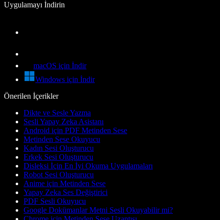
Uygulamayı İndirin
macOS için İndir
Windows için İndir
Önerilen İçerikler
Dikte ve Sesle Yazma
Sesli Yapay Zeka Asistanı
Android için PDF Metinden Sese
Metinden Sese Okuyucu
Kadın Sesi Oluşturucu
Erkek Sesi Oluşturucu
Disleksi İçin En İyi Okuma Uygulamaları
Robot Sesi Oluşturucu
Anime için Metinden Sese
Yapay Zeka Ses Değiştirici
PDF Sesli Okuyucu
Google Dokümanlar Metni Sesli Okuyabilir mi?
Chrome için Metinden Sese Uzantısı