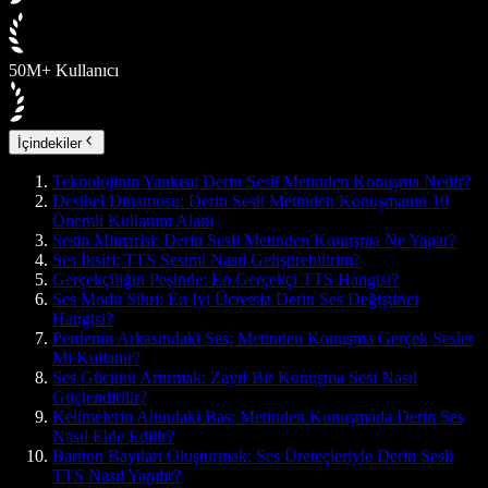
50M+ Kullanıcı
İçindekiler
Teknolojinin Yankısı: Derin Sesli Metinden Konuşma Nedir?
Desibel Dinamosu: Derin Sesli Metinden Konuşmanın 10
Önemli Kullanım Alanı
Sesin Mimarisi: Derin Sesli Metinden Konuşma Ne Yapar?
Ses İksiri: TTS Sesimi Nasıl Geliştirebilirim?
Gerçekçiliğin Peşinde: En Gerçekçi TTS Hangisi?
Ses Modu Sihri: En İyi Ücretsiz Derin Ses Değiştirici
Hangisi?
Perdenin Arkasındaki Ses: Metinden Konuşma Gerçek Sesler
Mi Kullanır?
Ses Gücünü Artırmak: Zayıf Bir Konuşma Sesi Nasıl
Güçlendirilir?
Kelimelerin Altındaki Bas: Metinden Konuşmada Derin Ses
Nasıl Elde Edilir?
Bariton Baytları Oluşturmak: Ses Üreteçleriyle Derin Sesli
TTS Nasıl Yapılır?