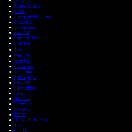
한국어
Norsk bokmål
Polski
Português Brasileiro
Русский
Українська
Español
Español (México)
Svenska
ไทย
Tiếng Việt
Română
Português
Български
ქართული
Slovenčina
Slovenščina
Eesti
Hrvatski
Ελληνικά
Lietuvių
עברית
Bahasa Indonesia
বাংলা
Català