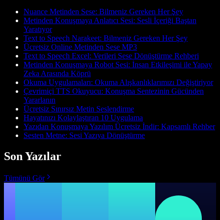
Nuance Metinden Sese: Bilmeniz Gereken Her Şey
Metinden Konuşmaya Anlatıcı Sesi: Sesli İçeriği Baştan
Yaratıyor
Text to Speech Narakeet: Bilmeniz Gereken Her Şey
Ücretsiz Online Metinden Sese MP3
Text to Speech Excel: Verileri Sese Dönüştürme Rehberi
Metinden Konuşmaya Robot Sesi: İnsan Etkileşimi ile Yapay
Zeka Arasında Köprü
Okuma Uygulamaları: Okuma Alışkanlıklarımızı Değiştiriyor
Çevrimiçi TTS Okuyucu: Konuşma Sentezinin Gücünden
Yararlanın
Ücretsiz Sınırsız Metin Seslendirme
Hayatınızı Kolaylaştıran 10 Uygulama
Yazıdan Konuşmaya Yazılım Ücretsiz İndir: Kapsamlı Rehber
Sesten Metne: Sesi Yazıya Dönüştürme
Son Yazılar
Tümünü Gör