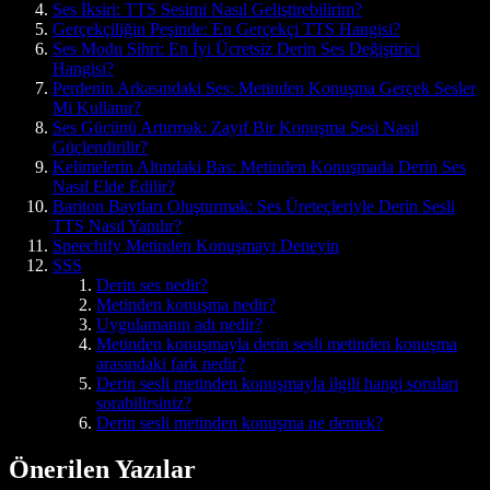
Ses İksiri: TTS Sesimi Nasıl Geliştirebilirim?
Gerçekçiliğin Peşinde: En Gerçekçi TTS Hangisi?
Ses Modu Sihri: En İyi Ücretsiz Derin Ses Değiştirici
Hangisi?
Perdenin Arkasındaki Ses: Metinden Konuşma Gerçek Sesler
Mi Kullanır?
Ses Gücünü Artırmak: Zayıf Bir Konuşma Sesi Nasıl
Güçlendirilir?
Kelimelerin Altındaki Bas: Metinden Konuşmada Derin Ses
Nasıl Elde Edilir?
Bariton Baytları Oluşturmak: Ses Üreteçleriyle Derin Sesli
TTS Nasıl Yapılır?
Speechify Metinden Konuşmayı Deneyin
SSS
Derin ses nedir?
Metinden konuşma nedir?
Uygulamanın adı nedir?
Metinden konuşmayla derin sesli metinden konuşma
arasındaki fark nedir?
Derin sesli metinden konuşmayla ilgili hangi soruları
sorabilirsiniz?
Derin sesli metinden konuşma ne demek?
Önerilen Yazılar