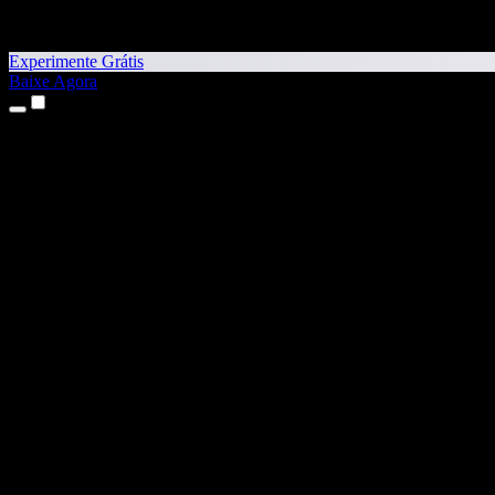
Experimente Grátis
Baixe Agora
Produtos
Texto para Fala
Apps para iPhone e iPad
App para Android
Extensão para Chrome
Extensão para Edge
App Web
App para Mac
App para Windows