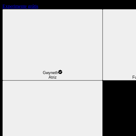
Experimente grátis
Gwyneth
Atriz
F