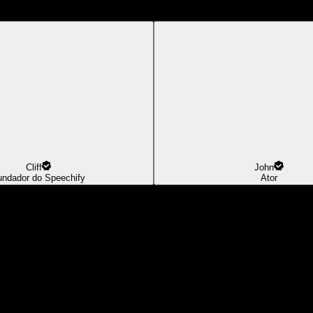
Cliff
John
undador do Speechify
Ator