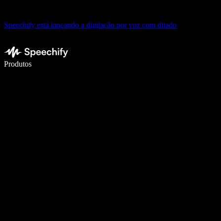
Speechify está lançando a digitação por voz com ditado
Escreva 5× mais rápido com digitação por voz
Produtos
Saiba mais