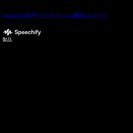
Speechifyが音声ディクテーション機能をリリース
音声入力で5倍速く書ける
製品
詳しく見る