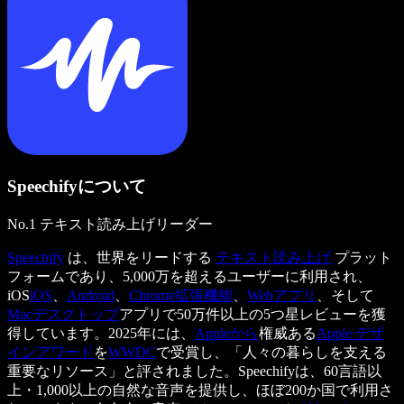
Speechifyについて
No.1 テキスト読み上げリーダー
Speechify
は、世界をリードする
テキスト読み上げ
プラット
フォームであり、5,000万を超えるユーザーに利用され、
iOS
iOS
、
Android
、
Chrome拡張機能
、
Webアプリ
、そして
Macデスクトップ
アプリで50万件以上の5つ星レビューを獲
得しています。2025年には、
Appleから
権威ある
Apple デザ
インアワード
を
WWDC
で受賞し、「人々の暮らしを支える
重要なリソース」と評されました。Speechifyは、60言語以
上・1,000以上の自然な音声を提供し、ほぼ200か国で利用さ