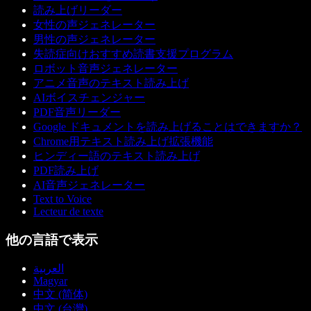
読み上げリーダー
女性の声ジェネレーター
男性の声ジェネレーター
失読症向けおすすめ読書支援プログラム
ロボット音声ジェネレーター
アニメ音声のテキスト読み上げ
AIボイスチェンジャー
PDF音声リーダー
Google ドキュメントを読み上げることはできますか？
Chrome用テキスト読み上げ拡張機能
ヒンディー語のテキスト読み上げ
PDF読み上げ
AI音声ジェネレーター
Text to Voice
Lecteur de texte
他の言語で表示
العربية
Magyar
中文 (简体)
中文 (台灣)