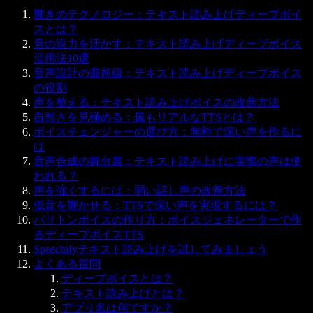
響きのテクノロジー：テキスト読み上げディープボイ
スとは？
音の迫力を活かす：テキスト読み上げディープボイス
活用法10選
音声設計の最前線：テキスト読み上げディープボイス
の役割
声を整える：テキスト読み上げボイスの改善方法
自然さを見極める：最もリアルなTTSとは？
ボイスチェンジャーの選び方：無料で深い声を作るに
は
音声合成の舞台裏：テキスト読み上げに実際の声は使
われる？
声を強くするには：弱い話し声の改善方法
低音を響かせる：TTSで深い声を実現するには？
バリトンボイスの作り方：ボイスジェネレーターで作
るディープボイスTTS
Speechifyテキスト読み上げを試してみましょう
よくある質問
ディープボイスとは？
テキスト読み上げとは？
アプリ名は何ですか？