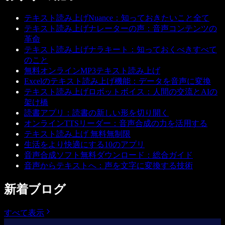
テキスト読み上げNuance：知っておきたいこと全て
テキスト読み上げナレーターの声：音声コンテンツの
革命
テキスト読み上げナラキート：知っておくべきすべて
のこと
無料オンラインMP3テキスト読み上げ
Excelのテキスト読み上げ機能：データを音声に変換
テキスト読み上げロボットボイス：人間の交流とAIの
架け橋
読書アプリ：読書の新しい形を切り開く
オンラインTTSリーダー：音声合成の力を活用する
テキスト読み上げ 無料無制限
生活をより快適にする10のアプリ
音声合成ソフト無料ダウンロード：総合ガイド
音声からテキストへ：声を文字に変換する技術
新着ブログ
すべて表示