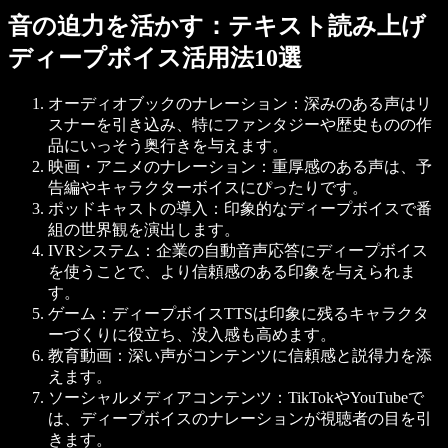
音の迫力を活かす：テキスト読み上げ
ディープボイス活用法10選
オーディオブックのナレーション
：深みのある声はリ
スナーを引き込み、特にファンタジーや歴史ものの作
品にいっそう奥行きを与えます。
映画・アニメのナレーション
：重厚感のある声は、予
告編やキャラクターボイスにぴったりです。
ポッドキャストの導入
：印象的なディープボイスで番
組の世界観を演出します。
IVRシステム
：企業の自動音声応答にディープボイス
を使うことで、より信頼感のある印象を与えられま
す。
ゲーム
：ディープボイスTTSは印象に残るキャラクタ
ーづくりに役立ち、没入感も高めます。
教育動画
：深い声がコンテンツに信頼感と説得力を添
えます。
ソーシャルメディアコンテンツ
：TikTokやYouTubeで
は、ディープボイスのナレーションが視聴者の目を引
きます。