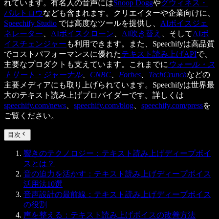
れています。有名人の音声には
Snoop Dogg
や
グウィネス・
パルトロウ
なども含まれます。クリエイターや企業向けに、
Speechify Studio
では高度なツールを提供し、
AIボイスジェ
ネレーター
、
AIボイスクローン
、
AI吹き替え
、そして
AIボ
イスチェンジャー
も利用できます。また、Speechifyは高品質
でコストパフォーマンスに優れた
テキスト読み上げAPI
で、
主要なプロダクトも支えています。これまでに
ウォール・ス
トリート・ジャーナル
、
CNBC
、
Forbes
、
TechCrunch
などの
主要メディアにも取り上げられています。Speechifyは世界最
大のテキスト読み上げプロバイダーです。詳しくは
speechify.com/news
、
speechify.com/blog
、
speechify.com/press
を
ご覧ください。
目次
響きのテクノロジー：テキスト読み上げディープボイ
スとは？
音の迫力を活かす：テキスト読み上げディープボイス
活用法10選
音声設計の最前線：テキスト読み上げディープボイス
の役割
声を整える：テキスト読み上げボイスの改善方法