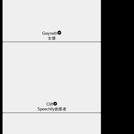
Gwyneth
女優
Cliff
Speechify創業者