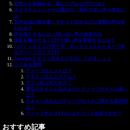
自然さを見極める：最もリアルなTTSとは？
ボイスチェンジャーの選び方：無料で深い声を作るに
は
音声合成の舞台裏：テキスト読み上げに実際の声は使
われる？
声を強くするには：弱い話し声の改善方法
低音を響かせる：TTSで深い声を実現するには？
バリトンボイスの作り方：ボイスジェネレーターで作
るディープボイスTTS
Speechifyテキスト読み上げを試してみましょう
よくある質問
ディープボイスとは？
テキスト読み上げとは？
アプリ名は何ですか？
通常のテキスト読み上げとディープボイスの違い
は？
テキスト読み上げディープボイスに関する質問例
は？
ディープボイスTTSとはどういう意味ですか？
おすすめ記事