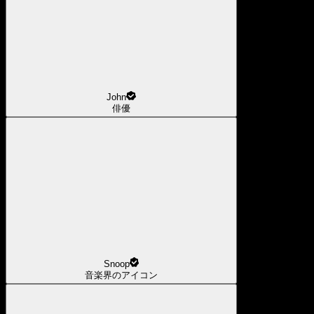
John
俳優
Snoop
音楽界のアイコン