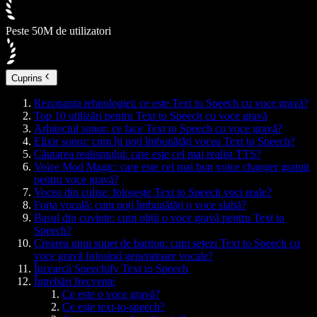
Peste 50M de utilizatori
Cuprins
Rezonanța tehnologiei: ce este Text to Speech cu voce gravă?
Top 10 utilizări pentru Text to Speech cu voce gravă
Arhitectul sonor: ce face Text to Speech cu voce gravă?
Elixir sonor: cum îți poți îmbunătăți vocea Text to Speech?
Căutarea realismului: care este cel mai realist TTS?
Voice Mod Magic: care este cel mai bun voice changer gratuit
pentru voce gravă?
Vocea din culise: folosește Text to Speech voci reale?
Forța vocală: cum poți îmbunătăți o voce slabă?
Basul din cuvinte: cum obții o voce gravă pentru Text to
Speech?
Crearea unui sunet de bariton: cum setezi Text to Speech cu
voce gravă folosind generatoare vocale?
Încearcă Speechify Text to Speech
Întrebări frecvente
Ce este o voce gravă?
Ce este text-to-speech?