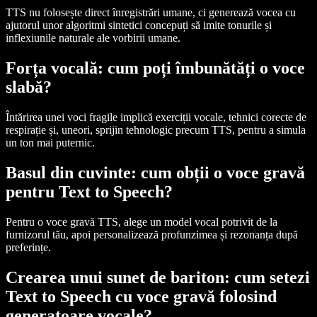
TTS nu folosește direct înregistrări umane, ci generează vocea cu
ajutorul unor algoritmi sintetici concepuți să imite tonurile și
inflexiunile naturale ale vorbirii umane.
Forța vocală: cum poți îmbunătăți o voce
slabă?
Întărirea unei voci fragile implică exerciții vocale, tehnici corecte de
respirație și, uneori, sprijin tehnologic precum TTS, pentru a simula
un ton mai puternic.
Basul din cuvinte: cum obții o voce gravă
pentru Text to Speech?
Pentru o voce gravă TTS, alege un model vocal potrivit de la
furnizorul tău, apoi personalizează profunzimea și rezonanța după
preferințe.
Crearea unui sunet de bariton: cum setezi
Text to Speech cu voce gravă folosind
generatoare vocale?