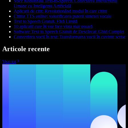
Voce Robotizată Text-to-Speech: Conectarea Interacțiunii
Umane cu Inteligența Artificială
Aplicații de citit: Revoluționând modul în care citim
Cititor TTS online: valorificarea puterii sintezei vocale
Text to Speech Gratuit, Fără Limită
10 aplicații care îți vor face viața mai ușoară
Software Text to Speech Gratuit de Descărcat: Ghid Complet
Convertirea vocii în text: Transformarea vocii în cuvinte scrise
Articole recente
Vezi tot