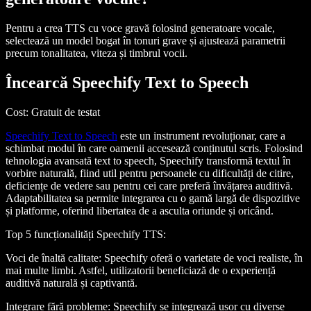
Pentru a crea TTS cu voce gravă folosind generatoare vocale,
selectează un model bogat în tonuri grave și ajustează parametrii
precum tonalitatea, viteza și timbrul vocii.
Încearcă Speechify Text to Speech
Cost
: Gratuit de testat
Speechify Text to Speech
este un instrument revoluționar, care a
schimbat modul în care oamenii accesează conținutul scris. Folosind
tehnologia avansată text to speech, Speechify transformă textul în
vorbire naturală, fiind util pentru persoanele cu dificultăți de citire,
deficiențe de vedere sau pentru cei care preferă învățarea auditivă.
Adaptabilitatea sa permite integrarea cu o gamă largă de dispozitive
și platforme, oferind libertatea de a asculta oriunde și oricând.
Top 5 funcționalități Speechify TTS
:
Voci de înaltă calitate
: Speechify oferă o varietate de voci realiste, în
mai multe limbi. Astfel, utilizatorii beneficiază de o experiență
auditivă naturală și captivantă.
Integrare fără probleme
: Speechify se integrează ușor cu diverse