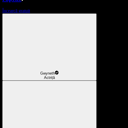
Încearcă gratuit
Gwyneth
Actriță