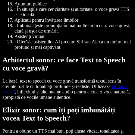
Anunțuri publice
: În situațiile care cer claritate și autoritate, o voce gravă TTS
este ideală.
Aplicații pentru învățarea limbilor
: Îmbunătățește pronunția în mai multe limbi cu o voce gravă,
clară și ușor de urmărit.
Asistenți virtuali
: Oferă-le asistenților AI precum Siri sau Alexa un timbru mai
profund și mai captivant.
Arhitectul sonor: ce face Text to Speech
cu voce gravă?
La bază, text to speech cu voce gravă transformă textul scris în
cuvinte rostite cu tonalități profunde și realiste. Utilizează
clonarea
vocală
, inflexiuni și alte nuanțe audio pentru a crea o voce naturală,
apropiată de vocile umane autentice.
Elixir sonor: cum îți poți îmbunătăți
vocea Text to Speech?
Pentru a obține un TTS mai bun, poți ajusta viteza, tonalitatea și