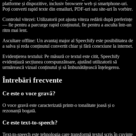
platforme și dispozitive, inclusiv browsere web și smartphone-uri.
Poți converti rapid texte din emailuri, PDF-uri sau site-uri în vorbire.
Controlul vitezei
: Utilizatorii pot ajusta viteza redării după preferințe
— fie pentru a parcurge rapid conținutul, fie pentru a asculta într-un
ritm mai lent.
Ascultare offline
: Un avantaj major al Speechify este posibilitatea de
a salva și reda conținutul convertit chiar și fără conexiune la internet.
Evidențierea textului
: Pe măsură ce textul este citit, Speechify
evidențiază secțiunea corespunzătoare, ajutând utilizatorii să
urmărească vizual conținutul și să îmbunătățească înțelegerea.
Întrebări frecvente
Ce este o voce gravă?
O voce gravă este caracterizată printr-o tonalitate joasă și o
rezonanță bogată.
Ce este text-to-speech?
Text-to-speech este tehnologia care transformă textul scris în cuvinte