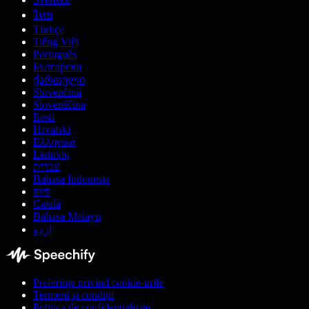
ไทย
Türkçe
Tiếng Việt
Português
Български
ქართული
Slovenčina
Slovenščina
Eesti
Hrvatski
Ελληνικά
Lietuvių
עברית
Bahasa Indonesia
বাংলা
Català
Bahasa Melayu
اردو
Preferințe privind cookie-urile
Termeni și condiții
Politica de confidențialitate