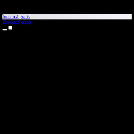
Încearcă gratis
Descarcă acum
Produse
Text transformat în vorbire
Aplicații pentru iPhone și iPad
Aplicație pentru Android
Extensie pentru Chrome
Extensie pentru Edge
Aplicație web
Aplicație pentru Mac
Aplicație pentru Windows