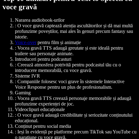
voce gravă
Nararea audiobook-urilor
: O voce gravă captează atenția ascultătorilor și dă mai multă
profunzime poveștilor, mai ales în genuri precum fantasy sau
istorie.
Voice-over
pentru film și animație
: Vocea gravă TTS adaugă greutate și este ideală pentru
trailere sau personaje animate.
Introduceri pentru podcasturi
: Creează atmosfera potrivită pentru podcastul tău cu o
introducere memorabilă, cu voce gravă.
Sisteme IVR
: Companiile folosesc voci grave în sistemele Interactive
Voice Response pentru un plus de profesionalism.
Gaming
: Vocea gravă TTS creează personaje memorabile și adaugă
profunzime experienței de joc.
Videoclipuri educaționale
: O voce gravă adaugă credibilitate și seriozitate conținutului
educațional.
Conținut pentru social media
: Ieși în evidență pe platforme precum TikTok sau YouTube cu
o narațiune cu voce gravă.