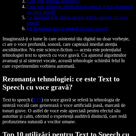
Care este numele aplicației?
Care este diferența dintre text to speech și text to speech
cu voce gravă?
Ce întrebări poți adresa despre text to speech cu voce
gravă?
Ce înseamnă text to speech cu voce gravă?
Imaginează-ți o lume în care asistentul tău digital nu doar vorbește,
ci are o voce profundă, sonoră, care captează imediat atenția
ascultătorilor. Nu este science-fiction — acesta este potențialul
tehnologiei
text to speech cu voce gravă
. Cu ajutorul algoritmilor
avansați și al sintezei vocale, această tehnologie schimbă felul în
care experimentăm vorbirea automată.
Rezonanța tehnologiei: ce este Text to
Speech cu voce gravă?
Text to speech (
TTS
) cu voce gravă se referă la tehnologia de
sinteză vocală care generează o voce artificială joasă, marcată de
tonuri grave. O astfel de voce este apreciată pentru efectul său
autoritar și calm, oferind o experiență auditivă distinctă, care redă
profunzimea naturală a vocilor umane.
Top 10 utilizări pentru Text to Speech cu