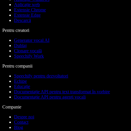
Aplicație web
Extensie Chrome
Extensie Edge
Descarcă
Pentru creatori
Generator vocal AI
Dublaj
Clonare vocală
Speechify Work
Pentru companii
Speechify pentru dezvoltatori
Echipe
Educație
Documentație API pentru text transformat în vorbire
Documentație API pentru agenți vocali
Companie
Despre noi
Contact
Blog