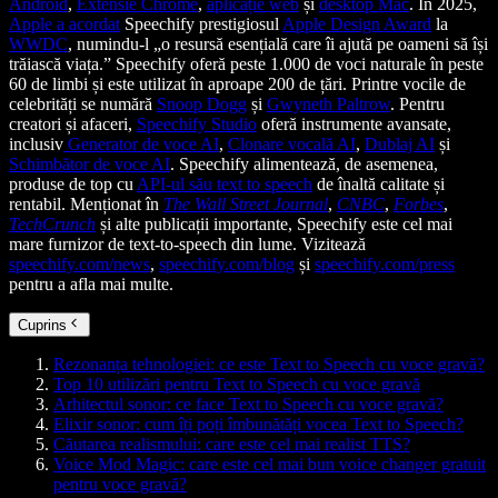
Android
,
Extensie Chrome
,
aplicație web
și
desktop Mac
. În 2025,
Apple a acordat
Speechify prestigiosul
Apple Design Award
la
WWDC
, numindu-l „o resursă esențială care îi ajută pe oameni să își
trăiască viața.” Speechify oferă peste 1.000 de voci naturale în peste
60 de limbi și este utilizat în aproape 200 de țări. Printre vocile de
celebrități se numără
Snoop Dogg
și
Gwyneth Paltrow
. Pentru
creatori și afaceri,
Speechify Studio
oferă instrumente avansate,
inclusiv
Generator de voce AI
,
Clonare vocală AI
,
Dublaj AI
și
Schimbător de voce AI
. Speechify alimentează, de asemenea,
produse de top cu
API-ul său text to speech
de înaltă calitate și
rentabil. Menționat în
The Wall Street Journal
,
CNBC
,
Forbes
,
TechCrunch
și alte publicații importante, Speechify este cel mai
mare furnizor de text-to-speech din lume. Vizitează
speechify.com/news
,
speechify.com/blog
și
speechify.com/press
pentru a afla mai multe.
Cuprins
Rezonanța tehnologiei: ce este Text to Speech cu voce gravă?
Top 10 utilizări pentru Text to Speech cu voce gravă
Arhitectul sonor: ce face Text to Speech cu voce gravă?
Elixir sonor: cum îți poți îmbunătăți vocea Text to Speech?
Căutarea realismului: care este cel mai realist TTS?
Voice Mod Magic: care este cel mai bun voice changer gratuit
pentru voce gravă?