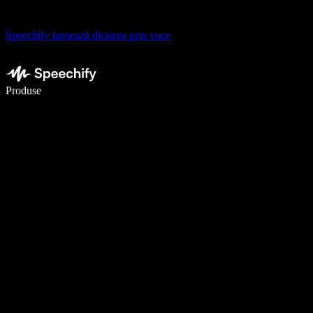
Speechify lansează dictarea prin voce
Scrie de 5× mai repede cu dictarea vocală
Produse
Află mai multe