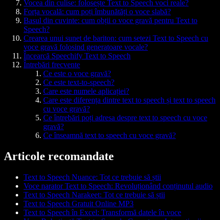
Vocea din culise: folosește Text to Speech voci reale?
Forța vocală: cum poți îmbunătăți o voce slabă?
Basul din cuvinte: cum obții o voce gravă pentru Text to
Speech?
Crearea unui sunet de bariton: cum setezi Text to Speech cu
voce gravă folosind generatoare vocale?
Încearcă Speechify Text to Speech
Întrebări frecvente
Ce este o voce gravă?
Ce este text-to-speech?
Care este numele aplicației?
Care este diferența dintre text to speech și text to speech
cu voce gravă?
Ce întrebări poți adresa despre text to speech cu voce
gravă?
Ce înseamnă text to speech cu voce gravă?
Articole recomandate
Text to Speech Nuance: Tot ce trebuie să știi
Voce narator Text to Speech: Revoluționând conținutul audio
Text to Speech Narakeet: Tot ce trebuie să știi
Text to Speech Gratuit Online MP3
Text to Speech în Excel: Transformă datele în voce