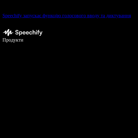
Speechify запускає функцію голосового вводу та диктування
Пишіть у 5 разів швидше за допомогою голосового введення
Продукти
Дізнатися більше