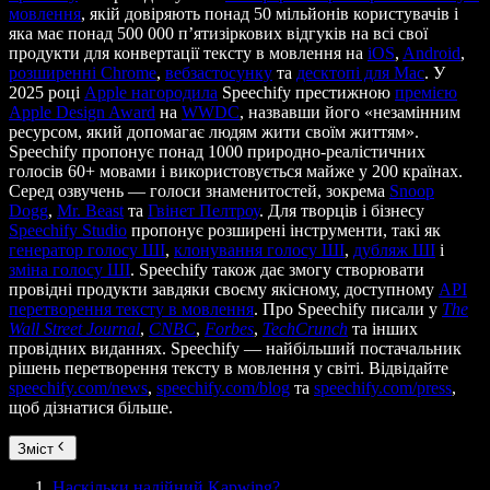
мовлення
, якій довіряють понад 50 мільйонів користувачів і
яка має понад 500 000 п’ятизіркових відгуків на всі свої
продукти для конвертації тексту в мовлення на
iOS
,
Android
,
розширенні Chrome
,
вебзастосунку
та
десктопі для Mac
. У
2025 році
Apple нагородила
Speechify престижною
премією
Apple Design Award
на
WWDC
, назвавши його «незамінним
ресурсом, який допомагає людям жити своїм життям».
Speechify пропонує понад 1000 природно-реалістичних
голосів 60+ мовами і використовується майже у 200 країнах.
Серед озвучень — голоси знаменитостей, зокрема
Snoop
Dogg
,
Mr. Beast
та
Гвінет Пелтроу
. Для творців і бізнесу
Speechify Studio
пропонує розширені інструменти, такі як
генератор голосу ШІ
,
клонування голосу ШІ
,
дубляж ШІ
і
зміна голосу ШІ
. Speechify також дає змогу створювати
провідні продукти завдяки своєму якісному, доступному
API
перетворення тексту в мовлення
. Про Speechify писали у
The
Wall Street Journal
,
CNBC
,
Forbes
,
TechCrunch
та інших
провідних виданнях. Speechify — найбільший постачальник
рішень перетворення тексту в мовлення у світі. Відвідайте
speechify.com/news
,
speechify.com/blog
та
speechify.com/press
,
щоб дізнатися більше.
Зміст
Наскільки надійний Kapwing?