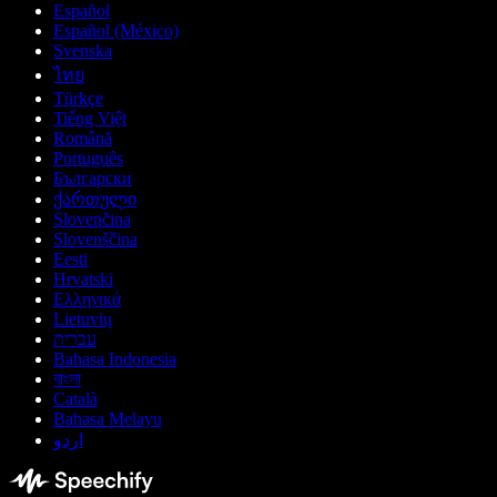
Español
Español (México)
Svenska
ไทย
Türkçe
Tiếng Việt
Română
Português
Български
ქართული
Slovenčina
Slovenščina
Eesti
Hrvatski
Ελληνικά
Lietuvių
עברית
Bahasa Indonesia
বাংলা
Català
Bahasa Melayu
اردو