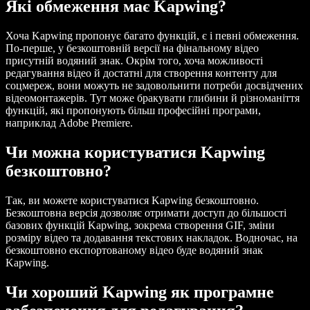
Які обмеження має Kapwing?
Хоча Kapwing пропонує багато функцій, є і певні обмеження.
По-перше, у безкоштовній версії на фінальному відео
присутній водяний знак. Окрім того, хоча можливості
редагування відео й достатні для створення контенту для
соцмереж, вони можуть не задовольнити потреби досвідчених
відеомонтажерів. Тут може бракувати глибини й різноманіття
функцій, які пропонують більш професійні програми,
наприклад Adobe Premiere.
Чи можна користуватися Kapwing
безкоштовно?
Так, ви можете користуватися Kapwing безкоштовно.
Безкоштовна версія дозволяє отримати доступ до більшості
базових функцій Kapwing, зокрема створення GIF, зміни
розміру відео та додавання текстових накладок. Водночас, на
безкоштовно експортованому відео буде водяний знак
Kapwing.
Чи хороший Kapwing як програмне