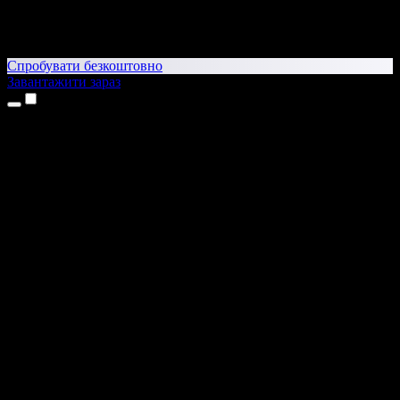
Спробувати безкоштовно
Завантажити зараз
Продукти
Текст у мовлення
Додатки для iPhone та iPad
Додаток для Android
Розширення для Chrome
Розширення для Edge
Вебдодаток
Додаток для Mac