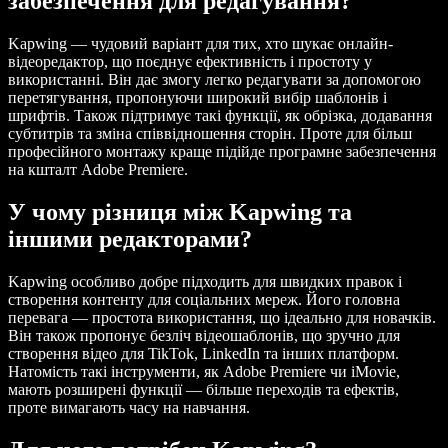
забезпечення для редагування?
Kapwing — чудовий варіант для тих, хто шукає онлайн-
відеоредактор, що поєднує ефективність і простоту у
використанні. Він дає змогу легко редагувати за допомогою
перетягування, пропонуючи широкий вибір шаблонів і
шрифтів. Також підтримує такі функції, як обрізка, додавання
субтитрів та зміна співвідношення сторін. Проте для більш
професійного монтажу краще підійде програмне забезпечення
на кшталт Adobe Premiere.
У чому різниця між Kapwing та
іншими редакторами?
Kapwing особливо добре підходить для швидких правок і
створення контенту для соціальних мереж. Його головна
перевага — простота використання, що ідеально для новачків.
Він також пропонує безліч відеошаблонів, що зручно для
створення відео для TikTok, LinkedIn та інших платформ.
Натомість такі інструменти, як Adobe Premiere чи iMovie,
мають розширені функції — більше переходів та ефектів,
проте вимагають часу на навчання.