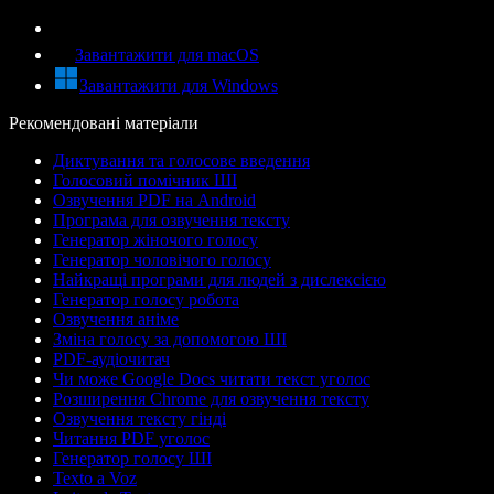
Завантажити для macOS
Завантажити для Windows
Рекомендовані матеріали
Диктування та голосове введення
Голосовий помічник ШІ
Озвучення PDF на Android
Програма для озвучення тексту
Генератор жіночого голосу
Генератор чоловічого голосу
Найкращі програми для людей з дислексією
Генератор голосу робота
Озвучення аніме
Зміна голосу за допомогою ШІ
PDF-аудіочитач
Чи може Google Docs читати текст уголос
Розширення Chrome для озвучення тексту
Озвучення тексту гінді
Читання PDF уголос
Генератор голосу ШІ
Texto a Voz