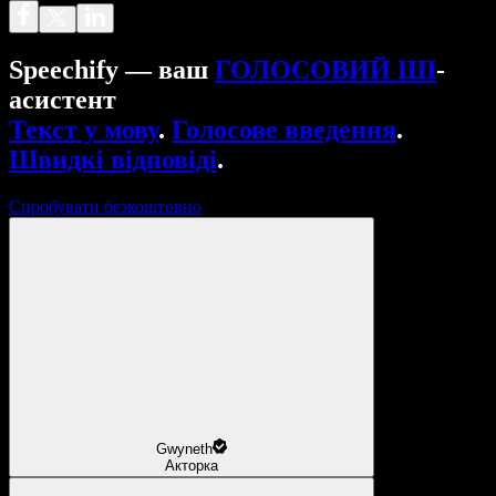
Speechify — ваш
ГОЛОСОВИЙ ШІ
-
асистент
Текст у мову
.
Голосове введення
.
Швидкі відповіді
.
Спробувати безкоштовно
Gwyneth
Акторка