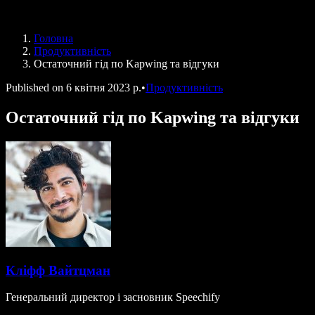
Speechify для програми Access to Work
Speechify для DSA
Голосові агенти SIMBA
Головна
Speechify для розробників
Продуктивність
Остаточний гід по Kapwing та відгуки
Published on
6 квітня 2023 р.
•
Продуктивність
Остаточний гід по Kapwing та відгуки
Кліфф Вайтцман
Генеральний директор і засновник Speechify