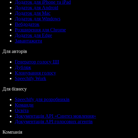
Додаток для iPhone та iPad
Додаток для Android
Додаток для Mac
Додаток для Windows
Вебдодаток
Розширення для Chrome
Додаток для Edge
Завантажити
Для авторів
Генератор голосу ШІ
Дубляж
Клонування голосу
Speechify Work
Для бізнесу
Speechify для розробників
Команди
Освіта
Документація API «Синтез мовлення»
Документація API голосових агентів
Компанія