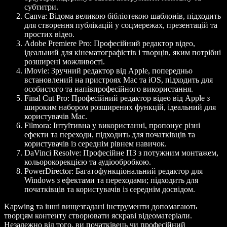
субтитри.
Canva
: Відома великою бібліотекою шаблонів, підходить
для створення публікацій у соцмережах, презентацій та
простих відео.
Adobe Premiere Pro
: Професійний редактор відео,
ідеальний для кінематографістів і творців, яким потрібні
розширені можливості.
iMovie
: Зручний редактор від Apple, попередньо
встановлений на пристроях Mac та iOS, підходить для
особистого та напівпрофесійного використання.
Final Cut Pro
: Професійний редактор відео від Apple з
широким набором розширених функцій, ідеальний для
користувачів Mac.
Filmora
: Інтуїтивна у використанні, пропонує різні
ефекти та переходи, підходить для початківців та
користувачів із середнім рівнем навичок.
DaVinci Resolve
: Професійне ПЗ з потужним монтажем,
кольорокорекцією та аудіообробкою.
PowerDirector
: Багатофункціональний редактор для
Windows з ефектами та переходами; підходить для
початківців та користувачів із середнім досвідом.
Kapwing та інші вищезгадані інструменти допомагають
творцям контенту створювати яскраві відеоматеріали.
Незалежно від того, ви початківець чи професійний