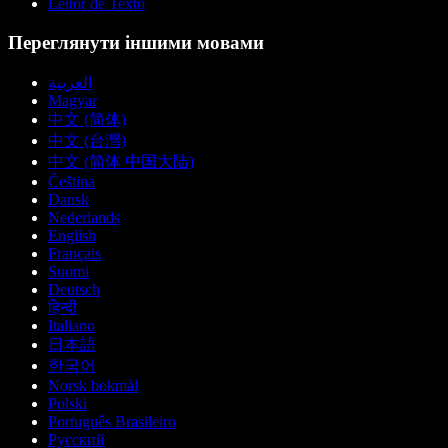
Leitor de Texto
Переглянути іншими мовами
العربية
Magyar
中文 (简体)
中文 (台灣)
中文 (简体 中国大陆)
Čeština
Dansk
Nederlands
English
Français
Suomi
Deutsch
हिन्दी
Italiano
日本語
한국어
Norsk bokmål
Polski
Português Brasileiro
Русский