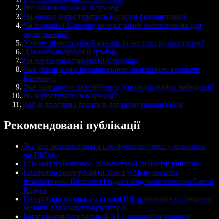
Які обмеження має Kapwing?
Чи можна користуватися Kapwing безкоштовно?
Чи хороший Kapwing як програмне забезпечення для
редагування?
У чому різниця між Kapwing та іншими редакторами?
Для чого потрібен Kapwing?
Чи варто завантажувати Kapwing?
Яка різниця між безкоштовною та платною версіями
Kapwing?
Яке програмне забезпечення для редагування найкраще?
Як користуватися Kapwing?
Топ-8 програм і додатків для редагування відео
Рекомендовані публікації
Усе, що потрібно знати про функцію текст у мовлення
на TikTok
PDF-читання вголос: безкоштовні та платні рішення
Генератор голосу Санти Текст у Мову онлайн
безкоштовно: Веселого Різдва з озвучкою голосом Санта
Клауса
Генератори музики на основі ШІ: революція у створенні
музики для контент-кріейторів
Багатомовний голосовий API: подолання мовних