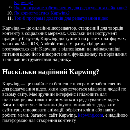
Kapwing?
Яке програмне забезпечення для редагування найкраще?
Як користуватися Kapwing?
Топ-8 програм і додатків для редагування відео
Kapwing — це онлайн-відеоредактор, створений для творців
контенту в соціальних мережах. Оскільки цей інструмент
працює у браузері, Kapwing доступний на різних платформах,
таких як Mac, iOS, Android тощо. У цьому гіді детально
розглядається світ Kapwing, з відповідями на найважливіші
питання щодо його використання, функціоналу та порівняння
з іншими інструментами на ринку.
Наскільки надійний Kapwing?
Kapwing — це надійне та безпечне програмне забезпечення
для редагування відео, яким користуються мільйони людей по
всьому світу. Має зручний інтерфейс і підходить для
початківців, які тільки знайомляться з редагуванням відео.
Багато користувачів також цінують можливість додавати
субтитри, створювати анімації, обрізати кліпи або навіть
робити меми. Загалом, сайт Kapwing,
kapwing.com
, є надійною
платформою для створення контенту.