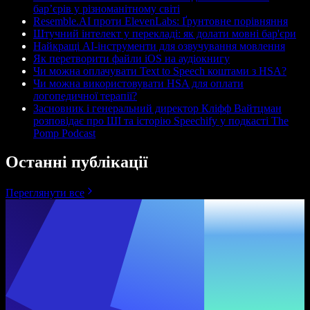
бар’єрів у різноманітному світі
Resemble.AI проти ElevenLabs: Ґрунтовне порівняння
Штучний інтелект у перекладі: як долати мовні бар'єри
Найкращі AI-інструменти для озвучування мовлення
Як перетворити файли iOS на аудіокнигу
Чи можна оплачувати Text to Speech коштами з HSA?
Чи можна використовувати HSA для оплати
логопедичної терапії?
Засновник і генеральний директор Кліфф Вайтцман
розповідає про ШІ та історію Speechify у подкасті The
Pomp Podcast
Останні публікації
Переглянути все