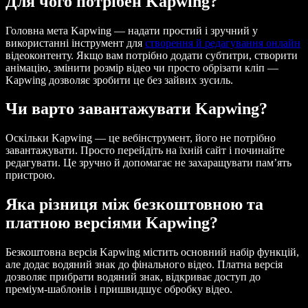
Для чого потрібен Kapwing?
Головна мета Kapwing — надати простий і зручний у
використанні інструмент для
створення й редагування онлайн
відеоконтенту. Якщо вам потрібно додати субтитри, створити
анімацію, змінити розмір відео чи просто обрізати кліп —
Kapwing дозволяє зробити це без зайвих зусиль.
Чи варто завантажувати Kapwing?
Оскільки Kapwing — це вебінструмент, його не потрібно
завантажувати. Просто перейдіть на їхній сайт і починайте
редагувати. Це зручно й допомагає не захаращувати пам’ять
пристрою.
Яка різниця між безкоштовною та
платною версіями Kapwing?
Безкоштовна версія Kapwing містить основний набір функцій,
але додає водяний знак до фінального відео. Платна версія
дозволяє прибрати водяний знак, відкриває доступ до
преміум-шаблонів і пришвидшує обробку відео.