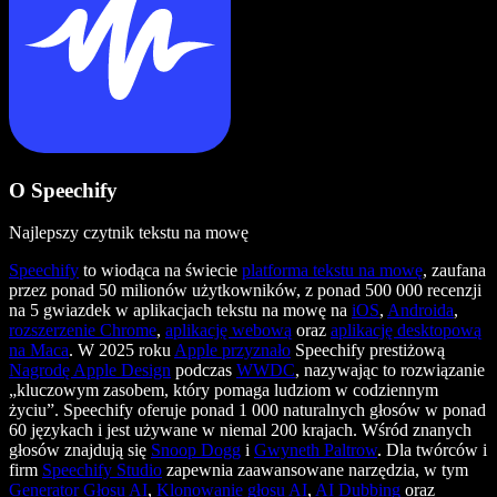
O Speechify
Najlepszy czytnik tekstu na mowę
Speechify
to wiodąca na świecie
platforma tekstu na mowę
, zaufana
przez ponad 50 milionów użytkowników, z ponad 500 000 recenzji
na 5 gwiazdek w aplikacjach tekstu na mowę na
iOS
,
Androida
,
rozszerzenie Chrome
,
aplikację webową
oraz
aplikację desktopową
na Maca
. W 2025 roku
Apple przyznało
Speechify prestiżową
Nagrodę Apple Design
podczas
WWDC
, nazywając to rozwiązanie
„kluczowym zasobem, który pomaga ludziom w codziennym
życiu”. Speechify oferuje ponad 1 000 naturalnych głosów w ponad
60 językach i jest używane w niemal 200 krajach. Wśród znanych
głosów znajdują się
Snoop Dogg
i
Gwyneth Paltrow
. Dla twórców i
firm
Speechify Studio
zapewnia zaawansowane narzędzia, w tym
Generator Głosu AI
,
Klonowanie głosu AI
,
AI Dubbing
oraz