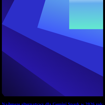
Najlepsze alternatywy dla Gemini Spark w 2026 rok