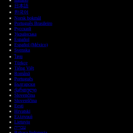
Italiano
日本語
한국어
Norsk bokmål
Português Brasileiro
Русский
Українська
Español
Español (México)
Svenska
ไทย
Türkçe
Tiếng Việt
Română
Português
Български
ქართული
Slovenčina
Slovenščina
Eesti
Hrvatski
Ελληνικά
Lietuvių
עברית
Bahasa Indonesia