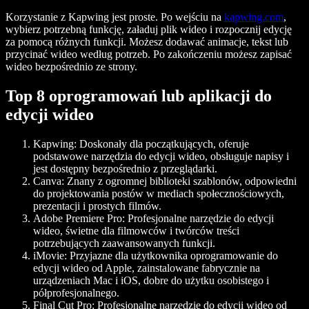
Korzystanie z Kapwing jest proste. Po wejściu na
kapwing.com
,
wybierz potrzebną funkcję, załaduj plik wideo i rozpocznij edycję
za pomocą różnych funkcji. Możesz dodawać animacje, tekst lub
przycinać wideo według potrzeb. Po zakończeniu możesz zapisać
wideo bezpośrednio ze strony.
Top 8 oprogramowań lub aplikacji do
edycji wideo
Kapwing
: Doskonały dla początkujących, oferuje
podstawowe narzędzia do edycji wideo, obsługuje napisy i
jest dostępny bezpośrednio z przeglądarki.
Canva
: Znany z ogromnej biblioteki szablonów, odpowiedni
do projektowania postów w mediach społecznościowych,
prezentacji i prostych filmów.
Adobe Premiere Pro
: Profesjonalne narzędzie do edycji
wideo, świetne dla filmowców i twórców treści
potrzebujących zaawansowanych funkcji.
iMovie
: Przyjazne dla użytkownika oprogramowanie do
edycji wideo od Apple, zainstalowane fabrycznie na
urządzeniach Mac i iOS, dobre do użytku osobistego i
półprofesjonalnego.
Final Cut Pro
: Profesjonalne narzędzie do edycji wideo od