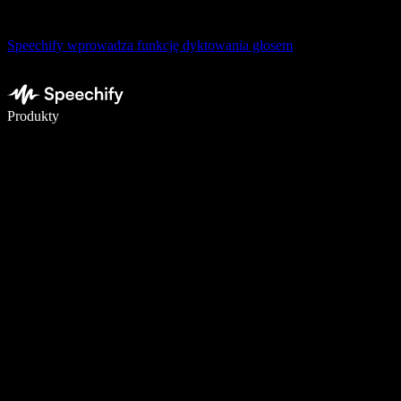
Speechify wprowadza funkcję dyktowania głosem
Pisz 5× szybciej dzięki dyktowaniu głosowemu
Produkty
Dowiedz się więcej