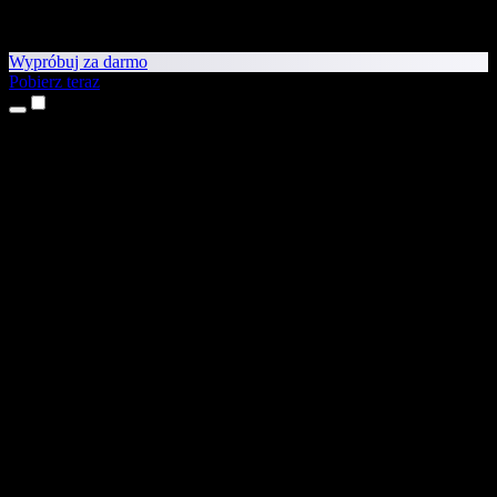
Wypróbuj za darmo
Pobierz teraz
Produkty
Tekst na mowę
Aplikacje na iPhone’a i iPada
Aplikacja na Androida
Rozszerzenie do Chrome
Rozszerzenie do Edge
Aplikacja webowa
Aplikacja na Maca
Aplikacja na Windows