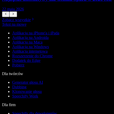
22 maja 2026
1
Zobacz wszystkie
Tekst na mowę
Aplikacja na iPhone'a i iPada
Aplikacja na Androida
Aplikacja na Maca
Aplikacja na Windows
Aplikacja internetowa
Rozszerzenie do Chrome
Dodatek do Edge
Pobierz
Dla twórców
Generator głosu AI
Dubbing
Klonowanie głosu
Speechify Work
Dla firm
Speechify dla deweloperów