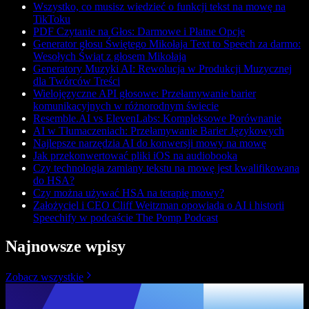
Wszystko, co musisz wiedzieć o funkcji tekst na mowę na
TikToku
PDF Czytanie na Głos: Darmowe i Płatne Opcje
Generator głosu Świętego Mikołaja Text to Speech za darmo:
Wesołych Świąt z głosem Mikołaja
Generatory Muzyki AI: Rewolucja w Produkcji Muzycznej
dla Twórców Treści
Wielojęzyczne API głosowe: Przełamywanie barier
komunikacyjnych w różnorodnym świecie
Resemble.AI vs ElevenLabs: Kompleksowe Porównanie
AI w Tłumaczeniach: Przełamywanie Barier Językowych
Najlepsze narzędzia AI do konwersji mowy na mowę
Jak przekonwertować pliki iOS na audiobooka
Czy technologia zamiany tekstu na mowę jest kwalifikowana
do HSA?
Czy można używać HSA na terapię mowy?
Założyciel i CEO Cliff Weitzman opowiada o AI i historii
Speechify w podcaście The Pomp Podcast
Najnowsze wpisy
Zobacz wszystkie