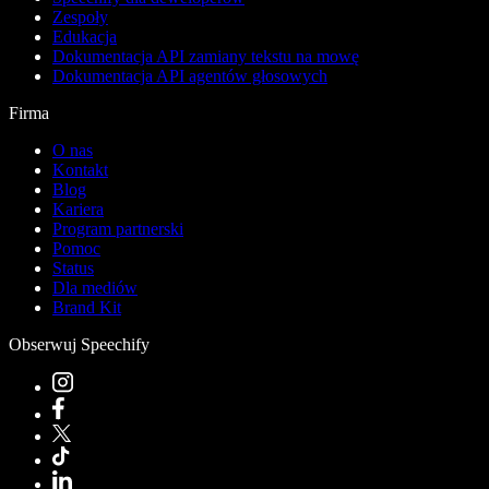
Zespoły
Edukacja
Dokumentacja API zamiany tekstu na mowę
Dokumentacja API agentów głosowych
Firma
O nas
Kontakt
Blog
Kariera
Program partnerski
Pomoc
Status
Dla mediów
Brand Kit
Obserwuj Speechify