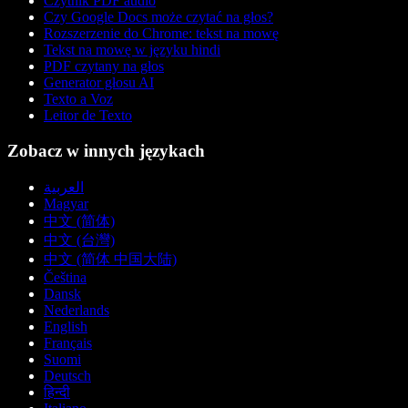
Czytnik PDF audio
Czy Google Docs może czytać na głos?
Rozszerzenie do Chrome: tekst na mowę
Tekst na mowę w języku hindi
PDF czytany na głos
Generator głosu AI
Texto a Voz
Leitor de Texto
Zobacz w innych językach
العربية
Magyar
中文 (简体)
中文 (台灣)
中文 (简体 中国大陆)
Čeština
Dansk
Nederlands
English
Français
Suomi
Deutsch
हिन्दी