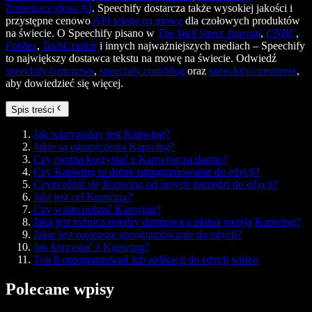
Zmieniacz głosu AI
. Speechify dostarcza także wysokiej jakości i
przystępne cenowo
API tekstu na mowę
dla czołowych produktów
na świecie. O Speechify pisano w
The Wall Street Journal
,
CNBC
,
Forbes
,
TechCrunch
i innych najważniejszych mediach – Speechify
to największy dostawca tekstu na mowę na świecie. Odwiedź
speechify.com/news
,
speechify.com/blog
oraz
speechify.com/press
,
aby dowiedzieć się więcej.
Spis treści
Jak wiarygodny jest Kapwing?
Jakie są ograniczenia Kapwing?
Czy można korzystać z Kapwing za darmo?
Czy Kapwing to dobre oprogramowanie do edycji?
Czym różni się Kapwing od innych narzędzi do edycji?
Jaki jest cel Kapwing?
Czy warto pobrać Kapwing?
Jaka jest różnica między darmową a płatną wersją Kapwing?
Jakie jest najlepsze oprogramowanie do edycji?
Jak korzystać z Kapwing?
Top 8 oprogramowań lub aplikacji do edycji wideo
Polecane wpisy