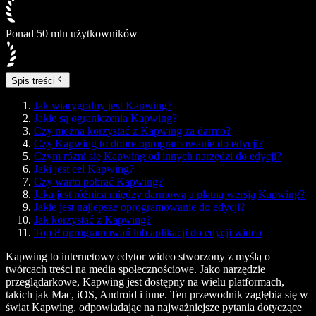
Ponad 50 mln użytkowników
Spis treści
Jak wiarygodny jest Kapwing?
Jakie są ograniczenia Kapwing?
Czy można korzystać z Kapwing za darmo?
Czy Kapwing to dobre oprogramowanie do edycji?
Czym różni się Kapwing od innych narzędzi do edycji?
Jaki jest cel Kapwing?
Czy warto pobrać Kapwing?
Jaka jest różnica między darmową a płatną wersją Kapwing?
Jakie jest najlepsze oprogramowanie do edycji?
Jak korzystać z Kapwing?
Top 8 oprogramowań lub aplikacji do edycji wideo
Kapwing to internetowy edytor wideo stworzony z myślą o
twórcach treści na media społecznościowe. Jako narzędzie
przeglądarkowe, Kapwing jest dostępny na wielu platformach,
takich jak Mac, iOS, Android i inne. Ten przewodnik zagłębia się w
świat Kapwing, odpowiadając na najważniejsze pytania dotyczące