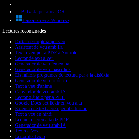
Baixa-la per a macOS
Baixa-la per a Windows
Lectures recomanades
Dictat i escriptura per veu
Assistent de veu amb IA
Text a veu per a PDF a Android
Lector de text a veu
Generador de veu femenina
Generador de veu masculina
Els millors programes de lectura per a la dislèxia
Generador de veu robòtica
Text a veu d'anime
Canviador de veu amb IA
Lector d'àudio per a PDF
Google Docs pot llegir en veu alta
Extensió de text a veu per al Chrome
Text a veu en hindi
Lectura en veu alta de PDF
Generador de veu amb IA
Texto a Voz
Leitor de Texto