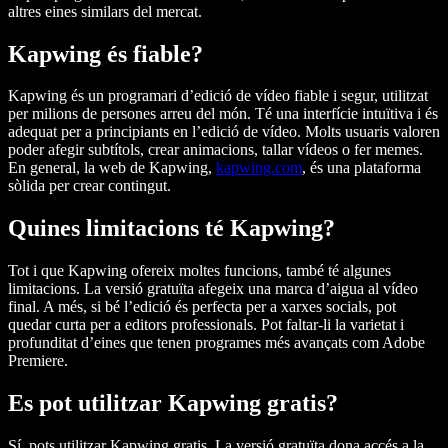
altres eines similars del mercat.
Kapwing és fiable?
Kapwing és un programari d’edició de vídeo fiable i segur, utilitzat
per milions de persones arreu del món. Té una interfície intuïtiva i és
adequat per a principiants en l’edició de vídeo. Molts usuaris valoren
poder afegir subtítols, crear animacions, tallar vídeos o fer memes.
En general, la web de Kapwing,
kapwing.com
, és una plataforma
sòlida per crear contingut.
Quines limitacions té Kapwing?
Tot i que Kapwing ofereix moltes funcions, també té algunes
limitacions. La versió gratuïta afegeix una marca d’aigua al vídeo
final. A més, si bé l’edició és perfecta per a xarxes socials, pot
quedar curta per a editors professionals. Pot faltar-li la varietat i
profunditat d’eines que tenen programes més avançats com Adobe
Premiere.
Es pot utilitzar Kapwing gratis?
Sí, pots utilitzar Kapwing gratis. La versió gratuïta dona accés a la