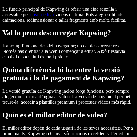
La funció principal de Kapwing és oferir una eina senzilla i
accessible per
crear i editar
vídeos en línia. Pots afegir subtítols,
animacions, redimensionar o tallar fragments amb molta facilitat.
Val la pena descarregar Kapwing?
Kapwing funciona des del navegador; no cal descarregar res.
Només has d’entrar a la web i començar a editar. Això t’estalvia
espai al dispositiu i és molt pràctic.
Quina diferència hi ha entre la versió
gratuïta i la de pagament de Kapwing?
La versió gratuïta de Kapwing inclou força funcions, però sempre
afegeix una marca d’aigua al vídeo. La versió de pagament permet
treure-la, accedir a plantilles premium i processar vídeos més ràpid.
Quin és el millor editor de vídeo?
El millor editor depèn de cada usuari i de les seves necessitats. Per a
principiants, Kapwing o Canva són opcions excel·lents. Per editar