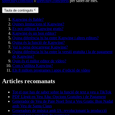
speechify.com/blog
i
speechify.com/press
per saber-ne més.
Taula de continguts
Kapwing és fiable?
Quines limitacions té Kapwing?
Es pot utilitzar Kapwing gratis?
Kapwing és un bon editor?
Quina diferència hi ha entre Kapwing i altres editors?
Quina és la funció de Kapwing?
Val la pena descarregar Kapwing?
Quina diferència hi ha entre la versió gratuïta i la de pagament
de Kapwing?
Quin és el millor editor de vídeo?
Com s’utilitza Kapwing?
Els 8 millors programes i apps d’edició de vídeo
Articles recomanats
Tot el que has de saber sobre la funció de text a veu a TikTok
PDF Llegit en Veu Alta: Opcions Gratuïtes i de Pagament
Generador de Veu de Pare Noel Text a Veu Gratis: Bon Nadal
amb Veu de Santa Claus
Generadors de música amb IA: revolucionant la producció