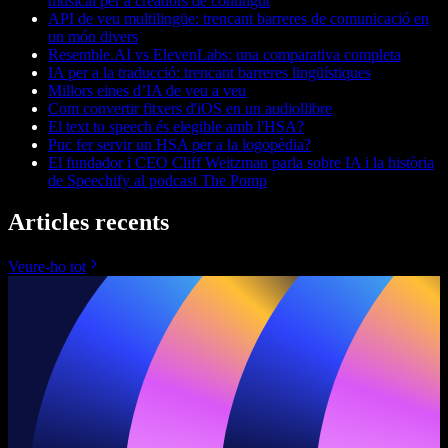
musical per a creadors de contingut
API de veu multilingüe: trencant barreres de comunicació en
un món divers
Resemble.AI vs ElevenLabs: una comparativa completa
IA per a la traducció: trencant barreres lingüístiques
Millors eines d’IA de veu a veu
Com convertir fitxers d'iOS en un audiollibre
El text to speech és elegible amb l'HSA?
Puc fer servir un HSA per a la logopèdia?
El fundador i CEO Cliff Weitzman parla sobre IA i la història
de Speechify al podcast The Pomp
Articles recents
Veure-ho tot