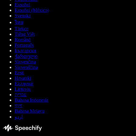
Español
Español (México)
Svenska
ไทย
Türkçe
Tiếng Việt
Română
Português
Български
ქართული
Slovenčina
Slovenščina
Eesti
Hrvatski
Ελληνικά
Lietuvių
עברית
Bahasa Indonesia
বাংলা
Bahasa Melayu
اردو