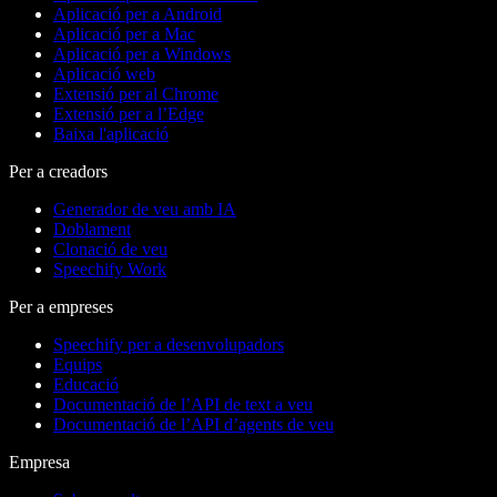
Aplicació per a Android
Aplicació per a Mac
Aplicació per a Windows
Aplicació web
Extensió per al Chrome
Extensió per a l’Edge
Baixa l'aplicació
Per a creadors
Generador de veu amb IA
Doblament
Clonació de veu
Speechify Work
Per a empreses
Speechify per a desenvolupadors
Equips
Educació
Documentació de l’API de text a veu
Documentació de l’API d’agents de veu
Empresa