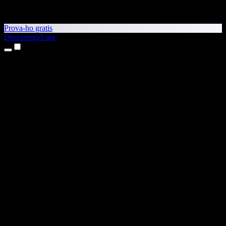
Prova-ho gratis
Descarrega'l ara
Productes
Text a veu
Aplicacions per a iPhone i iPad
Aplicació per a Android
Extensió per al Chrome
Extensió per a l'Edge
Aplicació web
Aplicació per al Mac
Aplicació per al Windows