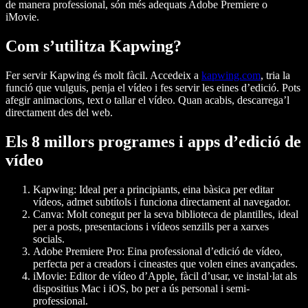
de manera professional, són més adequats Adobe Premiere o
iMovie.
Com s’utilitza Kapwing?
Fer servir Kapwing és molt fàcil. Accedeix a
kapwing.com
, tria la
funció que vulguis, penja el vídeo i fes servir les eines d’edició. Pots
afegir animacions, text o tallar el vídeo. Quan acabis, descarrega’l
directament des del web.
Els 8 millors programes i apps d’edició de
vídeo
Kapwing
: Ideal per a principiants, eina bàsica per editar
vídeos, admet subtítols i funciona directament al navegador.
Canva
: Molt conegut per la seva biblioteca de plantilles, ideal
per a posts, presentacions i vídeos senzills per a xarxes
socials.
Adobe Premiere Pro
: Eina professional d’edició de vídeo,
perfecta per a creadors i cineastes que volen eines avançades.
iMovie
: Editor de vídeo d’Apple, fàcil d’usar, ve instal·lat als
dispositius Mac i iOS, bo per a ús personal i semi-
professional.