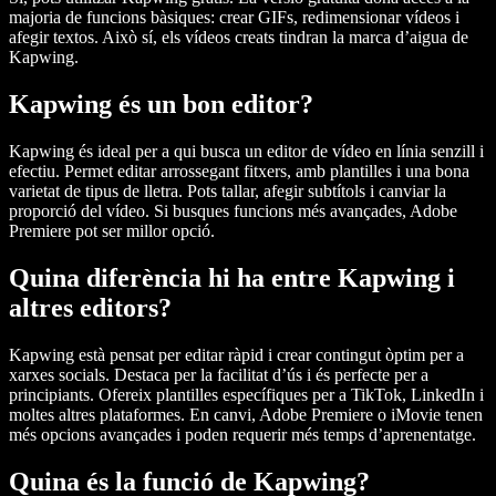
majoria de funcions bàsiques: crear GIFs, redimensionar vídeos i
afegir textos. Això sí, els vídeos creats tindran la marca d’aigua de
Kapwing.
Kapwing és un bon editor?
Kapwing és ideal per a qui busca un editor de vídeo en línia senzill i
efectiu. Permet editar arrossegant fitxers, amb plantilles i una bona
varietat de tipus de lletra. Pots tallar, afegir subtítols i canviar la
proporció del vídeo. Si busques funcions més avançades, Adobe
Premiere pot ser millor opció.
Quina diferència hi ha entre Kapwing i
altres editors?
Kapwing està pensat per editar ràpid i crear contingut òptim per a
xarxes socials. Destaca per la facilitat d’ús i és perfecte per a
principiants. Ofereix plantilles específiques per a TikTok, LinkedIn i
moltes altres plataformes. En canvi, Adobe Premiere o iMovie tenen
més opcions avançades i poden requerir més temps d’aprenentatge.
Quina és la funció de Kapwing?