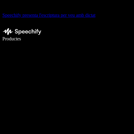
Speechify presenta l'escriptura per veu amb dictat
Escriu 5× més ràpid amb la veu
Productes
Més informació