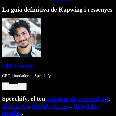
La guia definitiva de Kapwing i ressenyes
Cliff Weitzman
CEO i fundador de Speechify
Speechify, el teu
assistent de veu amb IA
.
Text a veu
.
Dictat per veu
.
Respostes
ràpides
.