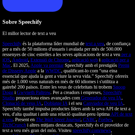
Sobre Speechify
El millor lector de text a veu
Speechify
és la plataforma líder mundial de
text a veu
, de confiança
per a més de 50 milions d'usuaris i avalada per més de 500.000
ressenyes de cinc estrelles a les seves aplicacions de text a veu
per a
iOS
,
Android
,
Extensió de Chrome
,
aplicació web
i
aplicació per a
Mac
. El 2025,
Apple va premiar
Speechify amb el prestigiós
Premi
de Disseny Apple
a la
WWDC
, qualificant-lo com “una eina
essencial que ajuda la gent a viure la seva vida.” Speechify ofereix
més de 1.000 veus naturals en més de 60 idiomes i s'utilitza a
gairebé 200 països. Entre les veus de celebritats hi trobem
Snoop
Dogg
i
Gwyneth Paltrow
. Per a creadors i empreses,
Speechify
Studio
proporciona eines avançades com
Generador de veu IA
,
Clonació de veus IA
,
Doblatge IA
i el seu
Canviador de veu IA
.
Speechify també impulsa productes líders amb la seva API de text a
veu, d'alta qualitat i amb una relació qualitat-preu òptima
API de text
a veu
. Present en
The Wall Street Journal
,
CNBC
,
Forbes
,
TechCrunch
i altres mitjans destacats, Speechify és el proveïdor de
text a veu més gran del món. Visiteu
speechify.com/news
,