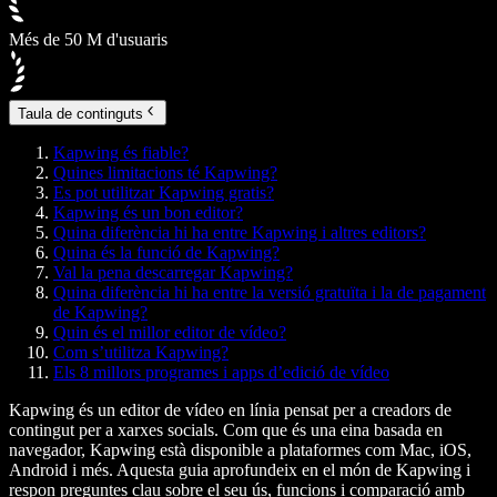
Més de 50 M d'usuaris
Taula de continguts
Kapwing és fiable?
Quines limitacions té Kapwing?
Es pot utilitzar Kapwing gratis?
Kapwing és un bon editor?
Quina diferència hi ha entre Kapwing i altres editors?
Quina és la funció de Kapwing?
Val la pena descarregar Kapwing?
Quina diferència hi ha entre la versió gratuïta i la de pagament
de Kapwing?
Quin és el millor editor de vídeo?
Com s’utilitza Kapwing?
Els 8 millors programes i apps d’edició de vídeo
Kapwing és un editor de vídeo en línia pensat per a creadors de
contingut per a xarxes socials. Com que és una eina basada en
navegador, Kapwing està disponible a plataformes com Mac, iOS,
Android i més. Aquesta guia aprofundeix en el món de Kapwing i
respon preguntes clau sobre el seu ús, funcions i comparació amb