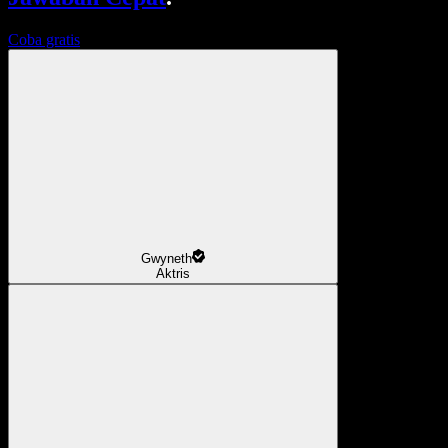
Coba gratis
Gwyneth
Aktris