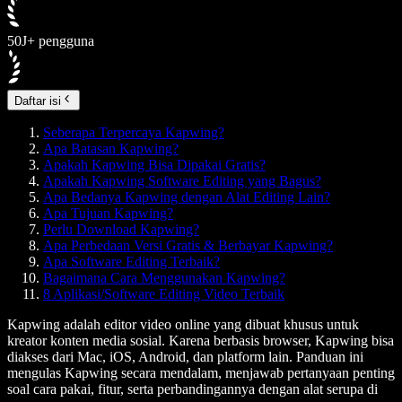
50J+ pengguna
Daftar isi
Seberapa Terpercaya Kapwing?
Apa Batasan Kapwing?
Apakah Kapwing Bisa Dipakai Gratis?
Apakah Kapwing Software Editing yang Bagus?
Apa Bedanya Kapwing dengan Alat Editing Lain?
Apa Tujuan Kapwing?
Perlu Download Kapwing?
Apa Perbedaan Versi Gratis & Berbayar Kapwing?
Apa Software Editing Terbaik?
Bagaimana Cara Menggunakan Kapwing?
8 Aplikasi/Software Editing Video Terbaik
Kapwing adalah editor video online yang dibuat khusus untuk
kreator konten media sosial. Karena berbasis browser, Kapwing bisa
diakses dari Mac, iOS, Android, dan platform lain. Panduan ini
mengulas Kapwing secara mendalam, menjawab pertanyaan penting
soal cara pakai, fitur, serta perbandingannya dengan alat serupa di