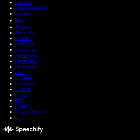
Español
Español (México)
Svenska
ไทย
Türkçe
Tiếng Việt
Română
Português
Български
ქართული
Slovenčina
Slovenščina
Eesti
Hrvatski
Ελληνικά
Lietuvių
עברית
বাংলা
Català
Bahasa Melayu
اردو