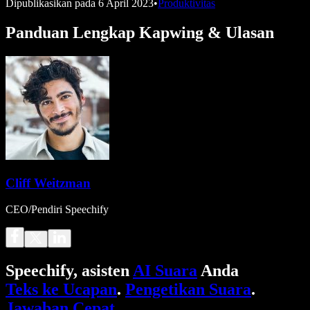
Dipublikasikan pada
6 April 2023
•
Produktivitas
Panduan Lengkap Kapwing & Ulasan
Cliff Weitzman
CEO/Pendiri Speechify
Speechify, asisten
AI Suara
Anda
Teks ke Ucapan
.
Pengetikan Suara
.
Jawaban Cepat
.