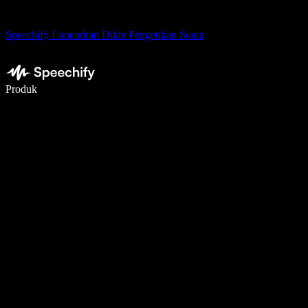
Speechify Luncurkan Dikte Pengetikan Suara
Menulis 5× lebih cepat dengan dikte suara
Produk
Pelajari lebih lanjut