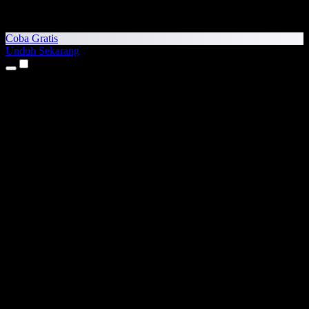
Coba Gratis
Unduh Sekarang
Produk
Teks ke Suara
Aplikasi iPhone & iPad
Aplikasi Android
Ekstensi Chrome
Ekstensi Edge
Aplikasi Web
Aplikasi Mac
Aplikasi Windows