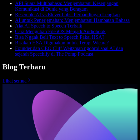
API Suara Multibahasa: Menjembatani Kesenjangan
Komunikasi di Dunia yang Beragam
Resemble.AI vs ElevenLabs: Perbandingan Lengkap
AI untuk Penerjemahan: Menjembatani Hambatan Bahasa
Alat AI Speech to Speech Terbaik
Cara Mengubah File iOS Menjadi Audiobook
Bisa Nggak Beli Text to Speech Pakai HSA?
Bisakah HSA Digunakan untuk Terapi Wicara?
Founder dan CEO Cliff Weitzman ngobrol soal AI dan
sejarah Speechify di The Pomp Podcast
Blog Terbaru
Lihat semua