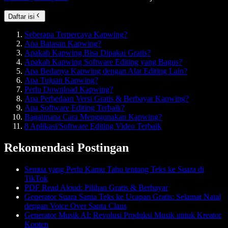
Daftar isi
Seberapa Terpercaya Kapwing?
Apa Batasan Kapwing?
Apakah Kapwing Bisa Dipakai Gratis?
Apakah Kapwing Software Editing yang Bagus?
Apa Bedanya Kapwing dengan Alat Editing Lain?
Apa Tujuan Kapwing?
Perlu Download Kapwing?
Apa Perbedaan Versi Gratis & Berbayar Kapwing?
Apa Software Editing Terbaik?
Bagaimana Cara Menggunakan Kapwing?
8 Aplikasi/Software Editing Video Terbaik
Rekomendasi Postingan
Semua yang Perlu Kamu Tahu tentang Teks ke Suara di
TikTok
PDF Read Aloud: Pilihan Gratis & Berbayar
Generator Suara Santa Teks ke Ucapan Gratis: Selamat Natal
dengan Voice Over Santa Claus
Generator Musik AI: Revolusi Produksi Musik untuk Kreator
Konten