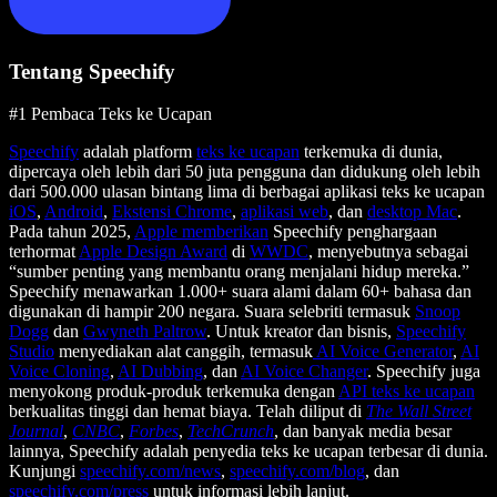
Tentang Speechify
#1 Pembaca Teks ke Ucapan
Speechify
adalah platform
teks ke ucapan
terkemuka di dunia,
dipercaya oleh lebih dari 50 juta pengguna dan didukung oleh lebih
dari 500.000 ulasan bintang lima di berbagai aplikasi teks ke ucapan
iOS
,
Android
,
Ekstensi Chrome
,
aplikasi web
, dan
desktop Mac
.
Pada tahun 2025,
Apple memberikan
Speechify penghargaan
terhormat
Apple Design Award
di
WWDC
, menyebutnya sebagai
“sumber penting yang membantu orang menjalani hidup mereka.”
Speechify menawarkan 1.000+ suara alami dalam 60+ bahasa dan
digunakan di hampir 200 negara. Suara selebriti termasuk
Snoop
Dogg
dan
Gwyneth Paltrow
. Untuk kreator dan bisnis,
Speechify
Studio
menyediakan alat canggih, termasuk
AI Voice Generator
,
AI
Voice Cloning
,
AI Dubbing
, dan
AI Voice Changer
. Speechify juga
menyokong produk-produk terkemuka dengan
API teks ke ucapan
berkualitas tinggi dan hemat biaya. Telah diliput di
The Wall Street
Journal
,
CNBC
,
Forbes
,
TechCrunch
, dan banyak media besar
lainnya, Speechify adalah penyedia teks ke ucapan terbesar di dunia.
Kunjungi
speechify.com/news
,
speechify.com/blog
, dan
speechify.com/press
untuk informasi lebih lanjut.