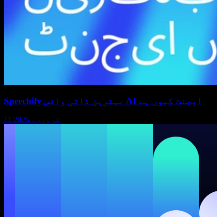
Speechify بہترین ذاتی وائس AI ایجنٹ کیوں ہے
11 فروری، 2026