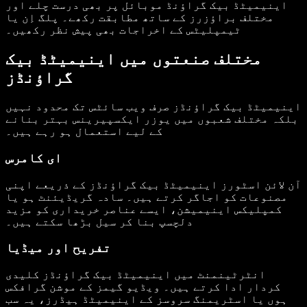
اینیمیٹڈ بیک گراؤنڈ موبائل پر بھی درست چلے اور
مختلف براؤزرز کے ساتھ مطابقت رکھے۔ پلگ اِن یا
ٹیمپلیٹس کے اخراجات بھی پیش نظر رکھیں۔
مختلف صنعتوں میں اینیمیٹڈ بیک
گراؤنڈز
اینیمیٹڈ بیک گراؤنڈز صرف ویب سائٹس تک محدود نہیں
بلکہ مختلف شعبوں میں یوزر ایکسپیرینس بہتر بنانے
کے لیے استعمال ہو رہے ہیں۔
ای کامرس
آن لائن اسٹورز اینیمیٹڈ بیک گراؤنڈز کے ذریعے اپنی
مصنوعات کو اجاگر کرتے ہیں۔ سادہ گریڈیئنٹ ہو یا
کمپلیکس اینیمیشن، ایسے عناصر خریداری کو مزید
دلچسپ بنا کر سیل بڑھا سکتے ہیں۔
تفریح اور میڈیا
انٹرٹینمنٹ میں اینیمیٹڈ بیک گراؤنڈز کلیدی
کردار ادا کرتے ہیں۔ ویڈیو گیمز کے موشن گرافکس
ہوں یا اسٹریمنگ سروسز کے اینیمیٹڈ ہیڈرز، یہ سب