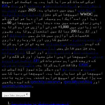
اس کی خدمات کو سراہا گیا ہے۔ یہ ٹیکسٹ ٹو اسپیچ
اینڈرائیڈ
،
کروم ایکسٹینشن
،
ویب ایپ
اور
میک
،
iOS
ڈیسک ٹاپ
ایپس میں دستیاب ہے۔ 2025 میں،
ایپل نے
WWDC پر
اسپیچفائی کو معزز
ایپل ڈیزائن ایوارڈ
دیا اور اسے ’ایک اہم وسیلہ قرار دیا جو لوگوں کو
اپنی زندگی جینے میں مدد دیتا ہے۔‘ اسپیچفائی 60 سے
زائد زبانوں میں 1,000+ قدرتی آوازیں فراہم کرتا ہے
اور لگ بھگ 200 ممالک میں استعمال ہوتا ہے۔ مشہور
شخصیات کی آوازوں میں شامل ہیں
سنُوپ ڈاگ
اور
گوینتھ پیلٹرو
۔ تخلیق کاروں اور کاروباری اداروں
کے لیے،
اسپیچفائی اسٹوڈیو
جدید ٹولز فراہم کرتا
ہے، جن میں شامل ہیں
اے آئی وائس جنریٹر
،
اے آئی
وائس کلوننگ
،
اے آئی ڈبنگ
، اور اس کا
اے آئی وائس
چینجر
۔ اسپیچفائی اپنی اعلیٰ معیار اور کم لاگت والی
کے ذریعے کئی اہم مصنوعات کو
ٹیکسٹ ٹو اسپیچ API
،
CNBC
،
طاقت فراہم کرتا ہے۔
وال اسٹریٹ جرنل
فوربز
،
ٹیک کرنچ
اور دیگر بڑے نیوز آؤٹ لیٹس نے
اسپیچفائی کو نمایاں کیا ہے۔ اسپیچفائی دنیا کا سب
سے بڑا ٹیکسٹ ٹو اسپیچ فراہم کنندہ ہے۔ مزید جاننے
اور
speechify.com/blog
،
speechify.com/news
کے لیے دیکھیں
۔
speechify.com/press
فہرستِ مضامین
اینیمیٹڈ بیک گراؤنڈ کیا ہے؟