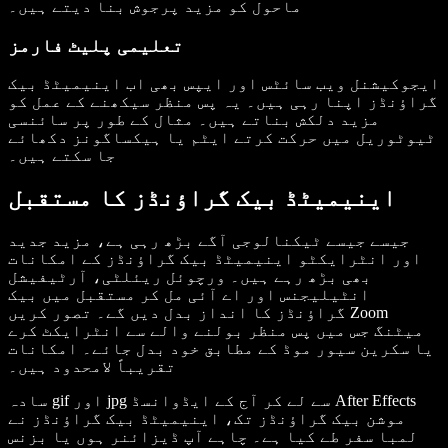
ماحول کو مزید پرجوش بنا دیتے ہیں۔
تعلیمی پلیٹ فارمز
ایجوکیشنل ویب سائٹس اور ایپس بھی اب اینیمیٹڈ بیک
گراؤنڈز اپنا رہی ہیں۔ یہ پس منظر سیکھنے کے عمل کو
مزید دلکش بناتے ہیں۔ مثال کے طور پر سائنسی
ٹیوٹوریل میں حرکت کرتے ایٹم یا ہیکساگونز دکھائے
جا سکتے ہیں۔
اینیمیٹڈ بیک گراؤنڈز کا مستقبل
جیسے جیسے ٹیکنالوجی آگے بڑھ رہی ہے، مزید جدید
اور انٹرایکٹو اینیمیٹڈ بیک گراؤنڈز کے امکانات
بھی بڑھ رہے ہیں۔ ورچوئل ریئلٹی، آرٹیفیشل
انٹیلیجنس اور اے آئی مل کر مستقبل میں بیک
گراؤنڈز کا انداز بدل دیں گے۔ تصور کریں Zoom
میٹنگ جس میں پس منظر بولنے والے سے انٹرایکٹ کرے
یا سکرین سیور موڈ کے مطابق خود بدل جائے۔ امکانات
تقریباً لامحدود ہیں۔
سادہ gif اور jpg سے لے کر آج کے ایڈوانسڈ After Effects
موشن بیک گراؤنڈز تک، اینیمیٹڈ بیک گراؤنڈز نے
لمبا سفر طے کیا ہے۔ چاہے آپ ڈیزائنر ہوں یا بزنس