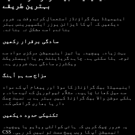
بہترین طریقے
اینیمیٹڈ بیک گراؤنڈز استعمال کرتے وقت یہ ضرور
دیکھیں کہ آپ کا ڈیزائن یوزر ایکسپیرینس بہتر
بنائے، اسے مشکل نہ بنائے۔
سادگی برقرار رکھیں
بہت زیادہ پیچیدہ یا تیز اینیمیشن مرکزی مواد سے
توجہ ہٹا سکتی ہے۔ چاہے گریڈیئنٹ ہو یا ایبسٹریکٹ
ویکٹرز، سادگی بہت ضروری ہے۔
مزاج سے ہم آہنگ
اینیمیٹڈ بیک گراؤنڈز کا موڈ اور پیغام آپ کے مواد
سے میل کھانا چاہیے۔ مثلاً، ٹیوٹوریل کے لیے سادہ،
ہلکی موشن والا بیک گراؤنڈ کہیں بہتر ہے بہ نسبت چمک
دار یا بھاری گرافکس کے۔
تکنیکی حدود دیکھیں
یہ ضرور چیک کریں کہ ہائی کوالٹی ویڈیو یا پیچیدہ
CSS انیمیشن آپ کا ویب پیج سست تو نہیں کر رہی۔