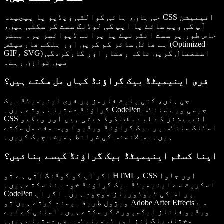
جی ہاں، ہائی کوالٹی ویڈیو یا پیچیدہ CSS انیمیشن
آپ کی ویب سائٹ یا ایپ کی لوڈنگ سست کر سکتی ہیں،
خاص طور پر سست انٹرنیٹ یا پرانے ڈیوائسز پر۔ بہتر
ہے فائل سائز کم کریں اور ہلکے فارمیٹس (Optimized
GIF، SVG) استعمال کریں تاکہ رفتار اور کارکردگی
میں توازن رہے۔
فری اینیمیٹڈ بیک گراؤنڈ کہاں مل سکتے ہیں؟
جی ہاں، کئی پلیٹ فارمز پر فری اینیمیٹڈ بیک
گراؤنڈ دستیاب ہوتے ہیں۔ CodePen جیسی ویب سائٹس
CSS انیمیشنز کے لیے مفت کوڈ دیتی ہیں اور ویڈیو
اسٹاک سائٹس پر بیک گراؤنڈ ویڈیو لوپس مفت مل سکتے
ہیں۔ بس لائسنس کی شرائط ہمیشہ چیک کریں۔
اپنا کسٹم اینیمیٹڈ بیک گراؤنڈ کیسے بنائیں؟
اگر آپ کو کوڈنگ آتی ہے تو HTML، CSS اور جاوا
اسکرپٹ سے اینیمیٹڈ بیک گراؤنڈ خود بنا سکتے ہیں۔
CodePen پر اس کی ٹیوٹوریلز موجود ہیں۔ اگر آپ
ویژول طریقہ پسند کرتے ہیں تو Adobe After Effects سے
ویڈیو فائلز ایکسپورٹ کر سکتے ہیں۔ آسانی کے لیے
مختلف پلگ اِنز اور ٹیمپلیٹس بھی دستیاب ہیں۔