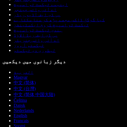
اینیمے ٹیکسٹ ٹو اسپیچ
اے آئی وائس چینجر
پی ڈی ایف آڈیو ریڈر
کیا گوگل ڈاکس مجھے پڑھ کر سنا سکتا ہے
ٹیکسٹ ٹو اسپیچ کروم ایکسٹینشن
ہندی ٹیکسٹ ٹو اسپیچ
پی ڈی ایف ریڈ الاؤڈ
اے آئی وائس جنریٹر
ٹیکستو آ ووز
لیطوری دی ٹیکسٹو
دیگر زبانوں میں دیکھیں
العربية
Magyar
中文 (简体)
中文 (台灣)
中文 (简体 中国大陆)
Čeština
Dansk
Nederlands
English
Français
Suomi