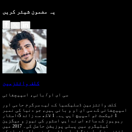
یہ مضمون شیئر کریں
کلف وائتزمین
سی ای او / بانی، اسپیچفائی
کلف وائتزمین ڈسلیکسیا کے لیے سرگرم حامی اور
اسپیچفائی کے سی ای او و بانی ہیں، جو دنیا کی نمبر
1 ٹیکسٹ ٹو اسپیچ ایپ ہے۔ 1 لاکھ سے زائد 5-اسٹار
ریویوز کے ساتھ اس نے ایپ اسٹور کی نیوز و میگزین
کیٹیگری میں پہلی پوزیشن حاصل کی۔ 2017 میں
وائتزمین کو لرننگ ڈس ایبلٹی رکھنے والے افراد کے