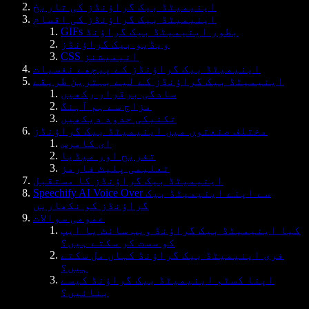
اینیمیٹڈ بیک گراؤنڈز کی تاریخ
اینیمیٹڈ بیک گراؤنڈز کی اقسام
GIFs بطور اینیمیٹڈ بیک گراؤنڈ
ویڈیو بیک گراؤنڈز
CSS انیمیشنز
اینیمیٹڈ بیک گراؤنڈز کے پیچھے نفسیات
اینیمیٹڈ بیک گراؤنڈز کے لیے بہترین طریقے
سادگی برقرار رکھیں
مزاج سے ہم آہنگ
تکنیکی حدود دیکھیں
مختلف صنعتوں میں اینیمیٹڈ بیک گراؤنڈز
ای کامرس
تفریح اور میڈیا
تعلیمی پلیٹ فارمز
اینیمیٹڈ بیک گراؤنڈز کا مستقبل
Speechify AI Voice Over سے اپنے اینیمیٹڈ بیک
گراؤنڈز کو نکھاریں
عمومی سوالات
کیا اینیمیٹڈ بیک گراؤنڈ ویب سائٹ یا ایپ
کو سست کر سکتے ہیں؟
فری اینیمیٹڈ بیک گراؤنڈ کہاں مل سکتے
ہیں؟
اپنا کسٹم اینیمیٹڈ بیک گراؤنڈ کیسے
بنائیں؟