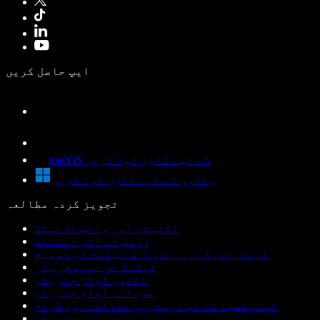
ایپ حاصل کریں
macOS کے لیے ڈاؤن لوڈ کریں
ونڈوز کے لیے ڈاؤن لوڈ کریں
تجویز کردہ مطالعہ
ڈکٹیشن اور وائس ٹائپنگ
وائس اے آئی اسسٹنٹ
اینڈرائیڈ پر پی ڈی ایف ٹیکسٹ ٹو اسپیچ
ٹیکسٹ ٹو اسپیچ ریڈر
خاتون آواز جنریٹر
مردانہ آواز جنریٹر
ڈسلیکسیا کے لیے بہترین مطالعہ پروگرام
روبوٹ وائس جنریٹر