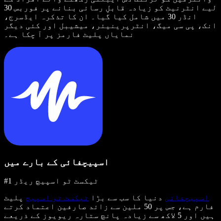
لیے انٹرنیٹ کو زیادہ قابلِ رسائی بنانے پر فوربس 30
انڈر 30 میں شامل کیا گیا۔ ان کا تذکرہ ایڈسرج،
انک، پی سی میگ، انٹرپرینیئر، میشیبل اور کئی دیگر
نمایاں پلیٹ فارمز پر آ چکا ہے۔
اسپیچفائی کے بارے میں
#1 ٹیکسٹ ٹو اسپیچ ریڈر
اسپیچفائی
دنیا کا سب سے بڑا
ٹیکسٹ ٹو اسپیچ
پلیٹ
فارم ہے، جس پر 50 ملین سے زائد صارفین اعتماد کرتے
ہیں اور 5 لاکھ سے زیادہ پانچ ستارہ ریویوز کے ذریعے