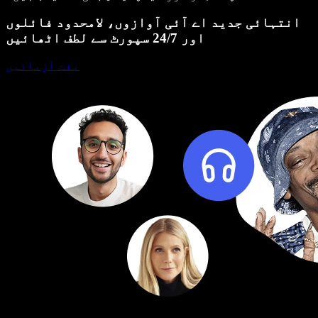
انتہائی جدید اے آئی آوازوں، لامحدود فائلوں
اور 24/7 سپورٹ سے لطف اٹھائیں
مفت آزمائیں