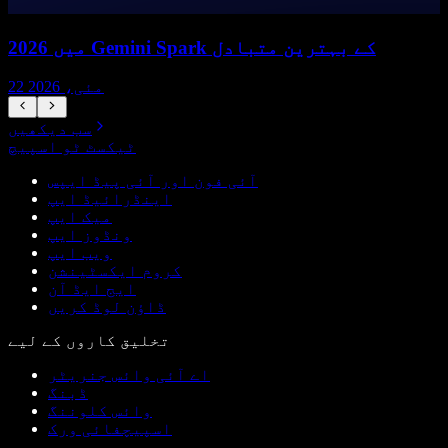
2026 میں Gemini Spark کے بہترین متبادل
22 مئی، 2026
سب دیکھیں
ٹیکسٹ ٹو اسپیچ
آئی فون اور آئی پیڈ ایپس
اینڈرائیڈ ایپ
میک ایپ
ونڈوز ایپ
ویب ایپ
کروم ایکسٹینشن
ایج ایڈ آن
ڈاؤن لوڈ کریں
تخلیق کاروں کے لیے
اے آئی وائس جنریٹر
ڈبنگ
وائس کلوننگ
اسپیچفائی ورک