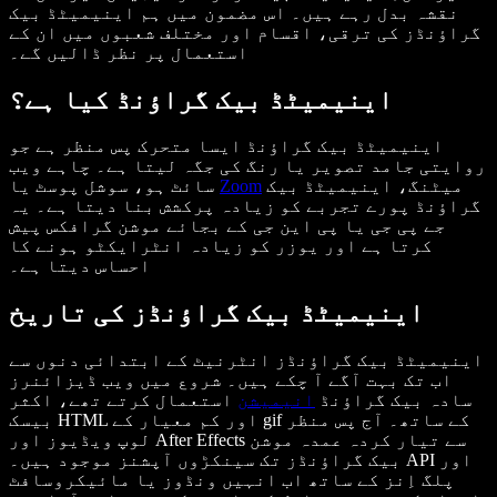
نقشہ بدل رہے ہیں۔ اس مضمون میں ہم اینیمیٹڈ بیک
گراؤنڈز کی ترقی، اقسام اور مختلف شعبوں میں ان کے
استعمال پر نظر ڈالیں گے۔
اینیمیٹڈ بیک گراؤنڈ کیا ہے؟
اینیمیٹڈ بیک گراؤنڈ ایسا متحرک پس منظر ہے جو
روایتی جامد تصویر یا رنگ کی جگہ لیتا ہے۔ چاہے ویب
میٹنگ، اینیمیٹڈ بیک
Zoom
سائٹ ہو، سوشل پوسٹ یا
گراؤنڈ پورے تجربے کو زیادہ پرکشش بنا دیتا ہے۔ یہ
جے پی جی یا پی این جی کے بجائے موشن گرافکس پیش
کرتا ہے اور یوزر کو زیادہ انٹرایکٹو ہونے کا
احساس دیتا ہے۔
اینیمیٹڈ بیک گراؤنڈز کی تاریخ
اینیمیٹڈ بیک گراؤنڈز انٹرنیٹ کے ابتدائی دنوں سے
اب تک بہت آگے آ چکے ہیں۔ شروع میں ویب ڈیزائنرز
سادہ بیک گراؤنڈ
انیمیشن
استعمال کرتے تھے، اکثر
بیسک HTML اور کم معیار کے gif کے ساتھ۔ آج پس منظر
لوپ ویڈیوز اور After Effects سے تیار کردہ عمدہ موشن
بیک گراؤنڈز تک سینکڑوں آپشنز موجود ہیں۔ API اور
پلگ اِنز کے ساتھ اب انہیں ونڈوز یا مائیکروسافٹ