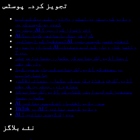
تجویز کردہ پوسٹس
ویڈیو کو بہترین اسٹوریج اور پلے بیک کے لیے
کمپریس کیسے کریں
بہترین AI اثرانداز کون ہیں؟
AI گرل فرینڈ یا ساتھی کیا ہے؟
مستقبل کو اپنائیں: AI انفلوئنسر کیسے بنیں
کیا اوپن سورس AI وائسز کاروبار کے لیے دستیاب
ہیں؟
اپنا آڈیو بُک بنانے کی مکمل رہنمائی: مرحلہ
وار طریقہ
ہر مصنف کو آڈیو بُک بنانے کے بارے میں کیا
جاننا چاہیے
آڈیو بُک خود شائع کرنے کی مکمل رہنمائی: لاگت،
منافع اور بہترین طریقے
مصنفین کے لیے اپنی کتاب کو آڈیو بُک بنانے کا
مکمل رہنما
AI سے ریڈیو اشتہارات کیسے بنائیں
TikTok پر AI ویڈیو کیسے بنائیں؟
AI میوزک کیسے بنائیں؟
نئے بلاگز