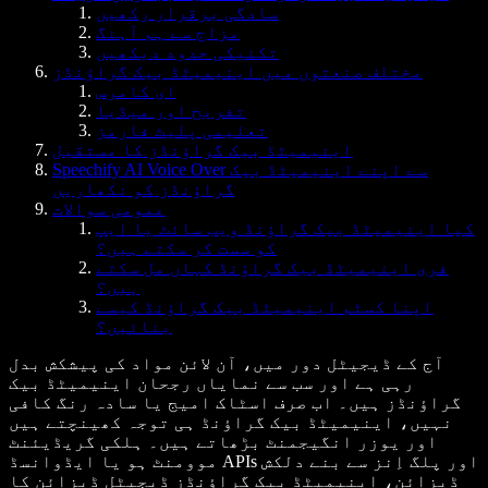
سادگی برقرار رکھیں
مزاج سے ہم آہنگ
تکنیکی حدود دیکھیں
مختلف صنعتوں میں اینیمیٹڈ بیک گراؤنڈز
ای کامرس
تفریح اور میڈیا
تعلیمی پلیٹ فارمز
اینیمیٹڈ بیک گراؤنڈز کا مستقبل
Speechify AI Voice Over سے اپنے اینیمیٹڈ بیک
گراؤنڈز کو نکھاریں
عمومی سوالات
کیا اینیمیٹڈ بیک گراؤنڈ ویب سائٹ یا ایپ
کو سست کر سکتے ہیں؟
فری اینیمیٹڈ بیک گراؤنڈ کہاں مل سکتے
ہیں؟
اپنا کسٹم اینیمیٹڈ بیک گراؤنڈ کیسے
بنائیں؟
آج کے ڈیجیٹل دور میں، آن لائن مواد کی پیشکش بدل
رہی ہے اور سب سے نمایاں رجحان اینیمیٹڈ بیک
گراؤنڈز ہیں۔ اب صرف اسٹاک امیج یا سادہ رنگ کافی
نہیں، اینیمیٹڈ بیک گراؤنڈ ہی توجہ کھینچتے ہیں
اور یوزر انگیجمنٹ بڑھاتے ہیں۔ ہلکی گریڈیئنٹ
موومنٹ ہو یا ایڈوانسڈ APIs اور پلگ اِنز سے بنے دلکش
ڈیزائن، اینیمیٹڈ بیک گراؤنڈز ڈیجیٹل ڈیزائن کا