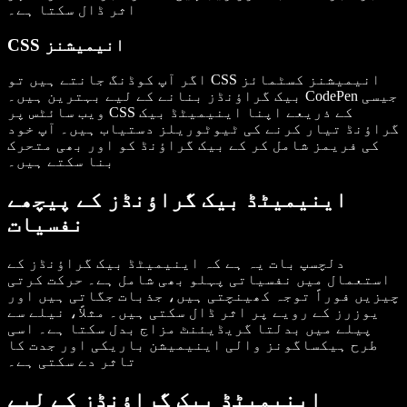
اثر ڈال سکتا ہے۔
CSS انیمیشنز
اگر آپ کوڈنگ جانتے ہیں تو CSS انیمیشنز کسٹمائز
بیک گراؤنڈز بنانے کے لیے بہترین ہیں۔ CodePen جیسی
ویب سائٹس پر CSS کے ذریعے اپنا اینیمیٹڈ بیک
گراؤنڈ تیار کرنے کی ٹیوٹوریلز دستیاب ہیں۔ آپ خود
کی فریمز شامل کر کے بیک گراؤنڈ کو اور بھی متحرک
بنا سکتے ہیں۔
اینیمیٹڈ بیک گراؤنڈز کے پیچھے
نفسیات
دلچسپ بات یہ ہے کہ اینیمیٹڈ بیک گراؤنڈز کے
استعمال میں نفسیاتی پہلو بھی شامل ہے۔ حرکت کرتی
چیزیں فوراً توجہ کھینچتی ہیں، جذبات جگاتی ہیں اور
یوزرز کے رویے پر اثر ڈال سکتی ہیں۔ مثلاً، نیلے سے
پیلے میں بدلتا گریڈیئنٹ مزاج بدل سکتا ہے۔ اسی
طرح ہیکساگونز والی اینیمیشن باریکی اور جدت کا
تاثر دے سکتی ہے۔
اینیمیٹڈ بیک گراؤنڈز کے لیے