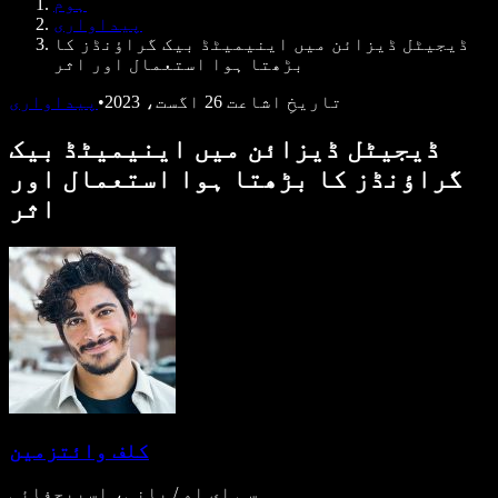
ہوم
ڈویلپرز کے لیے Speechify
پیداواری
ڈیجیٹل ڈیزائن میں اینیمیٹڈ بیک گراؤنڈز کا
بڑھتا ہوا استعمال اور اثر
تاریخِ اشاعت
26 اگست، 2023
•
پیداواری
ڈیجیٹل ڈیزائن میں اینیمیٹڈ بیک
گراؤنڈز کا بڑھتا ہوا استعمال اور
اثر
کلف وائتزمین
سی ای او / بانی، اسپیچفائی