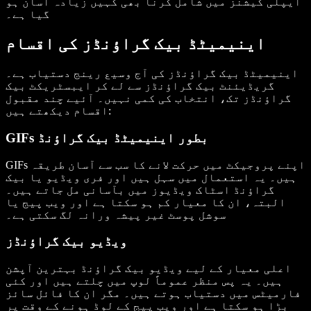
ایپلی کیشنز میں شامل کرنا بھی کہیں زیادہ آسان ہو
گیا ہے۔
اینیمیٹڈ بیک گراؤنڈز کی اقسام
اینیمیٹڈ بیک گراؤنڈز کی آج وسیع رینج دستیاب ہے۔
گریڈیئنٹ بیک گراؤنڈز سے لے کر ایبسٹریکٹ بیک
گراؤنڈز تک، انتخاب کی کمی نہیں۔ آئیے چند مقبول
اقسام دیکھتے ہیں:
GIFs بطور اینیمیٹڈ بیک گراؤنڈ
GIFs اپنے پروجیکٹ میں حرکت لانے کا سب سے آسان طریقہ
ہیں۔ یہ استعمال میں سہل ہیں اور فری ویڈیو یا بیک
گراؤنڈ اسٹاک ویڈیوز میں بآسانی مل جاتے ہیں۔
البتہ، ان کا معیار کم ہو سکتا ہے اور ویب پیج یا
سوشل پوسٹ غیر پیشہ ورانہ لگ سکتی ہے۔
ویڈیو بیک گراؤنڈز
اعلی معیار کے لیے ویڈیو بیک گراؤنڈ بہترین آپشن
ہیں۔ یہ پس منظر عموماً لوپ میں چلتے ہیں اور کئی
فارمیٹس میں دستیاب ہوتے ہیں۔ مگر ان کا فائل سائز
بڑا ہو سکتا ہے اور ویب پیج کے لوڈ ہونے کے وقت پر