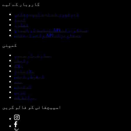
کاروبار کے لیے
ڈیولپرز کے لیے اسپیچفائی
ٹیمز
تعلیم
ٹیکسٹ ٹو اسپیچ API دستاویزات
وائس ایجنٹس API دستاویزات
کمپنی
ہمارے بارے میں
رابطہ
بلاگ
ملازمتیں
ایفیلی ایٹس
مدد
اسٹیٹس
پریس
برانڈ کٹ
اسپیچفائی کو فالو کریں