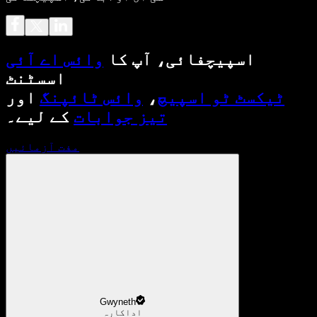
اسپیچفائی، آپ کا
وائس اے آئی
اسسٹنٹ
ٹیکسٹ ٹو اسپیچ
،
وائس ٹائپنگ
اور
تیز جوابات
کے لیے۔
مفت آزمائیں
Gwyneth
اداکارہ