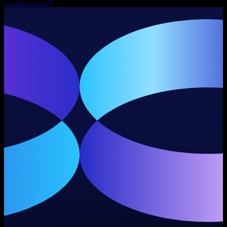
سب دیکھیں