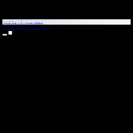
مفت میں آزمائیں
ابھی ڈاؤن لوڈ کریں
مصنوعات
متن کو آواز میں بدلیں
iPhone اور iPad ایپس
Android ایپ
Chrome ایکسٹینشن
Edge ایکسٹینشن
ویب ایپ
Mac ایپ