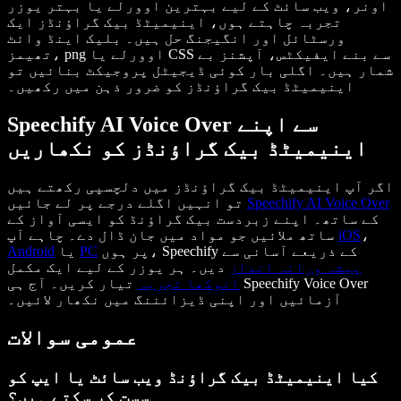
اونر، ویب سائٹ کے لیے بہترین اوورلے یا بہتر یوزر
تجربہ چاہتے ہوں، اینیمیٹڈ بیک گراؤنڈز ایک
ورسٹائل اور انگیجنگ حل ہیں۔ بلیک اینڈ وائٹ
تھیمز، png اوورلے یا CSS سے بنے ایفیکٹس، آپشنز بے
شمار ہیں۔ اگلی بار کوئی ڈیجیٹل پروجیکٹ بنائیں تو
اینیمیٹڈ بیک گراؤنڈز کو ضرور ذہن میں رکھیں۔
Speechify AI Voice Over سے اپنے
اینیمیٹڈ بیک گراؤنڈز کو نکھاریں
اگر آپ اینیمیٹڈ بیک گراؤنڈز میں دلچسپی رکھتے ہیں
Speechify AI Voice Over
تو انہیں اگلے درجے پر لے جائیں
کے ساتھ۔ اپنے زبردست بیک گراؤنڈ کو ایسی آواز کے
،
iOS
ساتھ ملائیں جو مواد میں جان ڈال دے۔ چاہے آپ
پر ہوں، Speechify کے ذریعے آسانی سے
PC
یا
Android
پیشہ ورانہ انداز
دیں۔ ہر یوزر کے لیے ایک مکمل
انوکھا تجربہ
تیار کریں۔ آج ہی Speechify Voice Over
آزمائیں اور اپنی ڈیزائننگ میں نکھار لائیں۔
عمومی سوالات
کیا اینیمیٹڈ بیک گراؤنڈ ویب سائٹ یا ایپ کو
سست کر سکتے ہیں؟