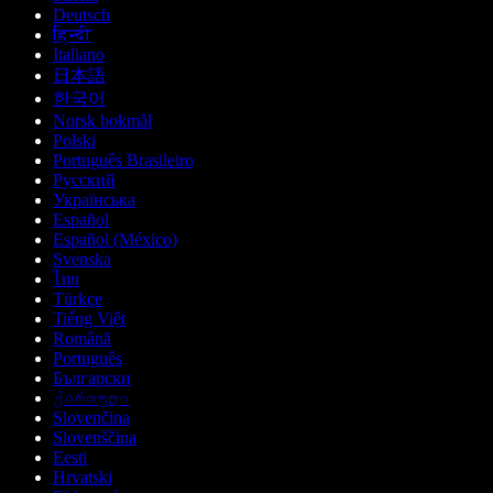
Deutsch
हिन्दी
Italiano
日本語
한국어
Norsk bokmål
Polski
Português Brasileiro
Русский
Українська
Español
Español (México)
Svenska
ไทย
Türkçe
Tiếng Việt
Română
Português
Български
ქართული
Slovenčina
Slovenščina
Eesti
Hrvatski