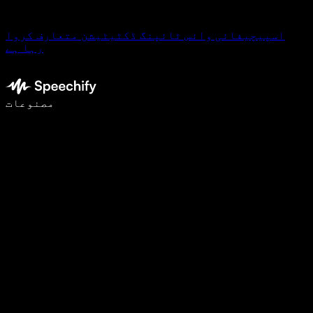
اسپیچیفائی وائس ٹائپنگ ڈکٹیٹیشن متعارف کروا
رہا ہے
وائس ٹائپنگ کے ساتھ 5 گنا تیزی سے لکھیں
مصنوعات
مزید جانیں