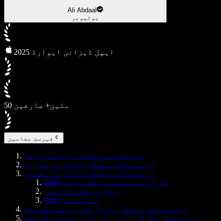
Ali Abdaal
یوٹیوبر
2025 ایپل ڈیزائن ایوارڈ
50 ملین+ صارفین
فہرستِ مضامین
اینیمیٹڈ بیک گراؤنڈ کیا ہے؟
اینیمیٹڈ بیک گراؤنڈز کی تاریخ
اینیمیٹڈ بیک گراؤنڈز کی اقسام
GIFs بطور اینیمیٹڈ بیک گراؤنڈ
ویڈیو بیک گراؤنڈز
CSS انیمیشنز
اینیمیٹڈ بیک گراؤنڈز کے پیچھے نفسیات
اینیمیٹڈ بیک گراؤنڈز کے لیے بہترین طریقے