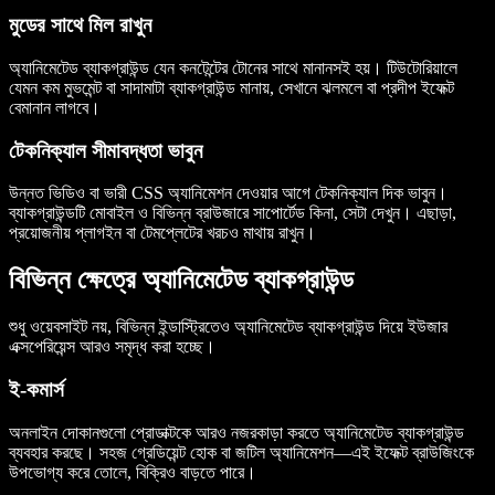
মুডের সাথে মিল রাখুন
অ্যানিমেটেড ব্যাকগ্রাউন্ড যেন কনটেন্টের টোনের সাথে মানানসই হয়। টিউটোরিয়ালে
যেমন কম মুভমেন্ট বা সাদামাটা ব্যাকগ্রাউন্ড মানায়, সেখানে ঝলমলে বা প্রদীপ ইফেক্ট
বেমানান লাগবে।
টেকনিক্যাল সীমাবদ্ধতা ভাবুন
উন্নত ভিডিও বা ভারী CSS অ্যানিমেশন দেওয়ার আগে টেকনিক্যাল দিক ভাবুন।
ব্যাকগ্রাউন্ডটি মোবাইল ও বিভিন্ন ব্রাউজারে সাপোর্টেড কিনা, সেটা দেখুন। এছাড়া,
প্রয়োজনীয় প্লাগইন বা টেমপ্লেটের খরচও মাথায় রাখুন।
বিভিন্ন ক্ষেত্রে অ্যানিমেটেড ব্যাকগ্রাউন্ড
শুধু ওয়েবসাইট নয়, বিভিন্ন ইন্ডাস্ট্রিতেও অ্যানিমেটেড ব্যাকগ্রাউন্ড দিয়ে ইউজার
এক্সপেরিয়েন্স আরও সমৃদ্ধ করা হচ্ছে।
ই-কমার্স
অনলাইন দোকানগুলো প্রোডাক্টকে আরও নজরকাড়া করতে অ্যানিমেটেড ব্যাকগ্রাউন্ড
ব্যবহার করছে। সহজ গ্রেডিয়েন্ট হোক বা জটিল অ্যানিমেশন—এই ইফেক্ট ব্রাউজিংকে
উপভোগ্য করে তোলে, বিক্রিও বাড়তে পারে।