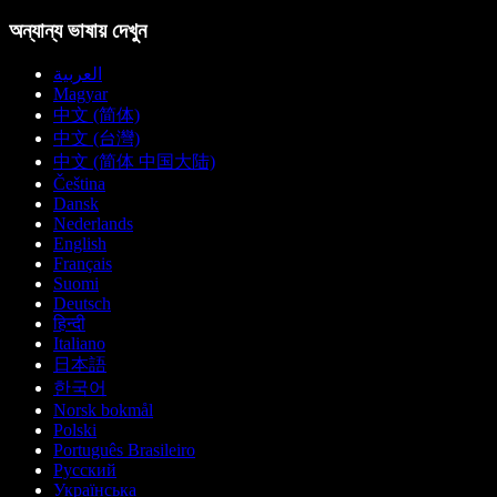
অন্যান্য ভাষায় দেখুন
العربية
Magyar
中文 (简体)
中文 (台灣)
中文 (简体 中国大陆)
Čeština
Dansk
Nederlands
English
Français
Suomi
Deutsch
हिन्दी
Italiano
日本語
한국어
Norsk bokmål
Polski
Português Brasileiro
Русский
Українська