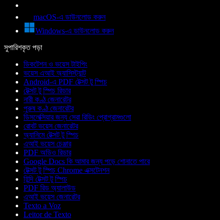
macOS-এ ডাউনলোড করুন
Windows-এ ডাউনলোড করুন
সুপারিশকৃত পড়া
ডিকটেশন ও ভয়েস টাইপিং
ভয়েস এআই অ্যাসিস্ট্যান্ট
Android-এ PDF টেক্সট টু স্পিচ
টেক্সট টু স্পিচ রিডার
নারী কণ্ঠ জেনারেটর
পুরুষ কণ্ঠ জেনারেটর
ডিসলেক্সিয়ার জন্য সেরা রিডিং প্রোগ্রামগুলো
রোবট ভয়েস জেনারেটর
অ্যানিমে টেক্সট টু স্পিচ
এআই ভয়েস চেঞ্জার
PDF অডিও রিডার
Google Docs কি আমার জন্য পড়ে শোনাতে পারে
টেক্সট টু স্পিচ Chrome এক্সটেনশন
হিন্দি টেক্সট টু স্পিচ
PDF রিড অ্যালাউড
এআই ভয়েস জেনারেটর
Texto a Voz
Leitor de Texto