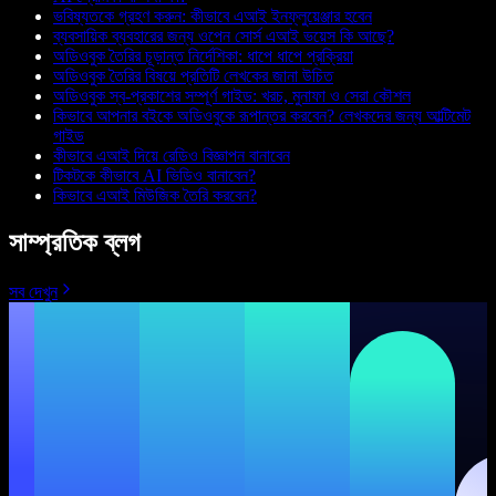
ভবিষ্যতকে গ্রহণ করুন: কীভাবে এআই ইনফ্লুয়েঞ্জার হবেন
ব্যবসায়িক ব্যবহারের জন্য ওপেন সোর্স এআই ভয়েস কি আছে?
অডিওবুক তৈরির চূড়ান্ত নির্দেশিকা: ধাপে ধাপে প্রক্রিয়া
অডিওবুক তৈরির বিষয়ে প্রতিটি লেখকের জানা উচিত
অডিওবুক স্ব-প্রকাশের সম্পূর্ণ গাইড: খরচ, মুনাফা ও সেরা কৌশল
কিভাবে আপনার বইকে অডিওবুকে রূপান্তর করবেন? লেখকদের জন্য আল্টিমেট
গাইড
কীভাবে এআই দিয়ে রেডিও বিজ্ঞাপন বানাবেন
টিকটকে কীভাবে AI ভিডিও বানাবেন?
কিভাবে এআই মিউজিক তৈরি করবেন?
সাম্প্রতিক ব্লগ
সব দেখুন