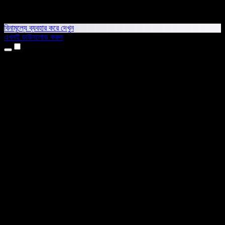
বিনামূল্যে ব্যবহার করে দেখুন
এখনই ডাউনলোড করুন
প্রোডাক্ট
টেক্সট টু স্পিচ
আইফোন ও আইপ্যাড অ্যাপ
অ্যান্ড্রয়েড অ্যাপ
ক্রোম এক্সটেনশন
এজ এক্সটেনশন
ওয়েব অ্যাপ
ম্যাক অ্যাপ
উইন্ডোজ অ্যাপ
এআই ভয়েস জেনারেটর