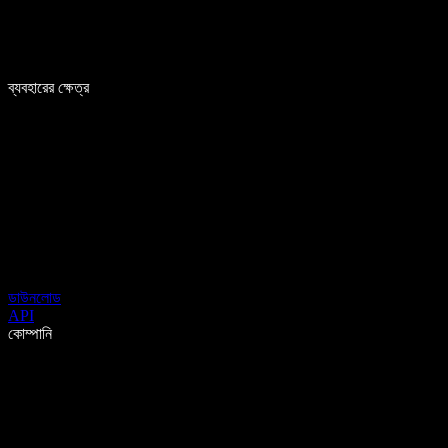
ব্যবহারের ক্ষেত্র
ডাউনলোড
API
কোম্পানি