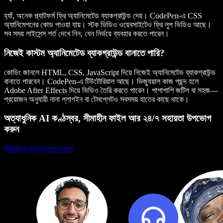
হ্যাঁ, অনেক প্ল্যাটফর্ম ফ্রি অ্যানিমেটেড ব্যাকগ্রাউন্ড দেয়। CodePen-এ CSS
অ্যানিমেশনের কোড পাওয়া যায়। স্টক ভিডিও ওয়েবসাইটেও ফ্রি লুপ ভিডিও আছে।
সব সময় লাইসেন্স শর্ত দেখে নিন, যেন নির্ভয়ে ব্যবহার করতে পারেন।
নিজেই কাস্টম অ্যানিমেটেড ব্যাকগ্রাউন্ড বানাতে পারি?
কোডিং জানলে HTML, CSS, JavaScript দিয়ে নিজেই অ্যানিমেটেড ব্যাকগ্রাউন্ড
বানাতে পারবেন। CodePen-এ টিউটোরিয়াল আছে। ভিজ্যুয়াল কাজ পছন্দ হলে
Adobe After Effects দিয়ে ভিডিও তৈরি করতে পারেন। পাশাপাশি জটিল বা সহজ—
প্রয়োজন অনুযায়ী নানা প্লাগইন বা টেমপ্লেটও সবসময় হাতের কাছে থাকে।
অত্যাধুনিক AI কণ্ঠস্বর, সীমাহীন ফাইল আর ২৪/৭ সহায়তা উপভোগ
করুন
বিনামূল্যে ব্যবহার করে দেখুন