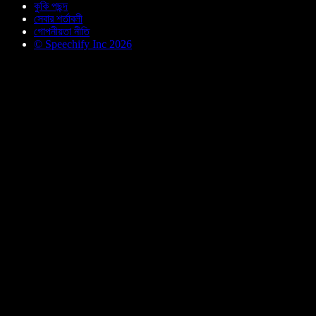
কুকি পছন্দ
সেবার শর্তাবলী
গোপনীয়তা নীতি
© Speechify Inc 2026