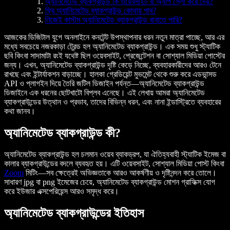
অ্যানিমেটেড ব্যাকগ্রাউন্ড কি ওয়েবসাইট বা অ্যাপ স্লো করে দেয়?
ফ্রি অ্যানিমেটেড ব্যাকগ্রাউন্ড কোথায় পাব?
নিজেই কাস্টম অ্যানিমেটেড ব্যাকগ্রাউন্ড বানাতে পারি?
আজকের ডিজিটাল যুগে অনলাইনে কনটেন্ট উপস্থাপনার ধরন নতুন মাত্রা পাচ্ছে, আর এর
মধ্যে সবচেয়ে নজরকাড়া ট্রেন্ড হল অ্যানিমেটেড ব্যাকগ্রাউন্ড। এক সময় শুধু স্ট্যাটিক
ছবি কিংবা সাদামাটা রংই যথেষ্ট ছিল ওয়েবসাইট, প্রেজেন্টেশন বা সোশ্যাল মিডিয়া পোস্টের
জন্য। এখন, অ্যানিমেটেড ব্যাকগ্রাউন্ড দৃষ্টি কেড়ে নিচ্ছে, ব্যবহারকারীদের আরও টেনে
রাখছে এবং ইন্টার্যাকশন বাড়াচ্ছে। হালকা গ্রেডিয়েন্ট মুভমেন্ট থেকে শুরু করে এডভান্সড
API ও প্লাগইন দিয়ে তৈরি জটিল ডিজাইন পর্যন্ত—অ্যানিমেটেড ব্যাকগ্রাউন্ড
ডিজাইনে এক ধরনের ছোটখাটো বিপ্লব এনেছে। এই লেখায় আমরা অ্যানিমেটেড
ব্যাকগ্রাউন্ডের উত্থান ও প্রভাব, তাদের বিভিন্ন ধরন, এবং নানা ইন্ডাস্ট্রিতে ব্যবহারের
কথা জানব।
অ্যানিমেটেড ব্যাকগ্রাউন্ড কী?
অ্যানিমেটেড ব্যাকগ্রাউন্ড হল চলমান ওয়েব ব্যাকড্রপ, যা ঐতিহ্যবাহী স্ট্যাটিক ইমেজ বা
কালার ব্যাকগ্রাউন্ডের বদলে ব্যবহৃত হয়। এটি ওয়েবসাইট, সোশ্যাল মিডিয়া পোস্ট কিংবা
Zoom
মিটিং—সব ক্ষেত্রেই অভিজ্ঞতাকে আরও আকর্ষণীয় ও দৃষ্টিনন্দন করে তোলে।
সাধারণ jpg বা png ইমেজের চেয়ে, অ্যানিমেটেড ব্যাকগ্রাউন্ড মোশন গ্রাফিক্স যোগ
করে ইউজার এক্সপেরিয়েন্স আরও সমৃদ্ধ করে।
অ্যানিমেটেড ব্যাকগ্রাউন্ডের ইতিহাস