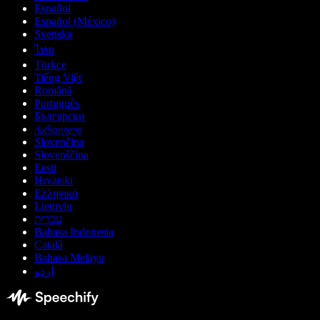
Español
Español (México)
Svenska
ไทย
Türkçe
Tiếng Việt
Română
Português
Български
ქართული
Slovenčina
Slovenščina
Eesti
Hrvatski
Ελληνικά
Lietuvių
עברית
Bahasa Indonesia
Català
Bahasa Melayu
اردو