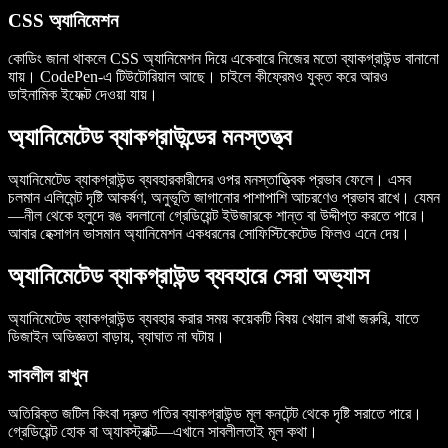
CSS অ্যানিমেশন
কোডিং জানা থাকলে CSS অ্যানিমেশন দিয়ে একেবারে নিজের মতো ব্যাকগ্রাউন্ড বানানো
যায়। CodePen-এ টিউটোরিয়াল আছে। চাইলে কীফ্রেমও যুক্ত করে আরও
ডাইনামিক ইফেক্ট দেওয়া যায়।
অ্যানিমেটেড ব্যাকগ্রাউন্ডের মনস্তত্ত্ব
অ্যানিমেটেড ব্যাকগ্রাউন্ড ব্যবহারকারীদের ওপর মনস্তাত্ত্বিক প্রভাব ফেলে। এসব
চলমান এলিমেন্ট দৃষ্টি আকর্ষণ, অনুভূতি জাগানোর পাশাপাশি আচরণেও প্রভাব রাখে। যেমন
—নীল থেকে হলুদে রঙ বদলানো গ্রেডিয়েন্ট ইউজারকে শান্ত বা উদ্দীপ্ত করতে পারে।
আবার হেক্সাগন ভাসমান অ্যানিমেশন একধরনের সোফিস্টিকেটেড ফিলও এনে দেয়।
অ্যানিমেটেড ব্যাকগ্রাউন্ড ব্যবহারে সেরা অভ্যাস
অ্যানিমেটেড ব্যাকগ্রাউন্ড ব্যবহার করার সময় কয়েকটি বিষয় খেয়াল রাখা জরুরি, যাতে
ডিজাইন অভিজ্ঞতা বাড়ায়, ব্যাঘাত না ঘটায়।
সাবলীল রাখুন
অতিরিক্ত জটিল কিংবা দ্রুত গতির ব্যাকগ্রাউন্ড মূল কনটেন্ট থেকে দৃষ্টি সরাতে পারে।
গ্রেডিয়েন্ট হোক বা অ্যাবস্ট্রাক্ট—এখানে সাবলীলতাই মূল কথা।