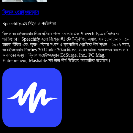
ক্লিফ ওয়েইৎজম্যান
Speechify-এর সিইও ও প্রতিষ্ঠাতা
ক্লিফ ওয়েইৎজম্যান ডিসলেক্সিয়ার পক্ষে সোচ্চার এবং Speechify-এর সিইও ও
প্রতিষ্ঠাতা। Speechify হলো বিশ্বের #1 টেক্সট-টু-স্পিচ অ্যাপ, যার ১,০০,০০০+ ৫-
তারকা রিভিউ এবং অ্যাপ স্টোরে সংবাদ ও ম্যাগাজিন শ্রেণিতে শীর্ষ স্থান। ২০১৭ সালে,
ওয়েইৎজম্যান Forbes 30 Under 30-এ ছিলেন, ওয়েব আরও সহজলভ্য করতে তার
অবদানের জন্য। ক্লিফ ওয়েইৎজম্যান EdSurge, Inc., PC Mag,
Entrepreneur, Mashable-সহ নানা শীর্ষ মিডিয়ায় আলোচিত হয়েছেন।