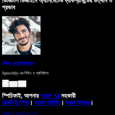
ডিজিটাল ডিজাইনে অ্যানিমেটেড ব্যাকগ্রাউন্ডের উত্থান ও
প্রভাব
ক্লিফ ওয়েইৎজম্যান
Speechify-এর সিইও ও প্রতিষ্ঠাতা
স্পিচিফাই, আপনার
ভয়েস AI
সহকারী
টেক্সট-টু-স্পিচ
।
ভয়েস টাইপিং
।
দ্রুত উত্তর
।
বিনামূল্যে ব্যবহার করে দেখুন