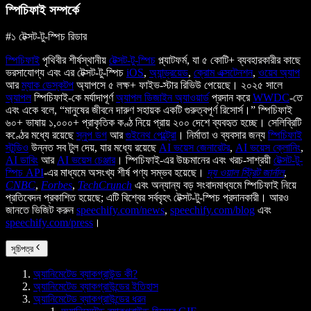
স্পিচিফাই সম্পর্কে
#১ টেক্সট-টু-স্পিচ রিডার
স্পিচিফাই
পৃথিবীর শীর্ষস্থানীয়
টেক্সট-টু-স্পিচ
প্ল্যাটফর্ম, যা ৫ কোটি+ ব্যবহারকারীর কাছে
ভরসাযোগ্য এবং এর টেক্সট-টু-স্পিচ
iOS
,
অ্যান্ড্রয়েড
,
ক্রোম এক্সটেনশন
,
ওয়েব অ্যাপ
আর
ম্যাক ডেস্কটপ
অ্যাপসে ৫ লক্ষ+ ফাইভ-স্টার রিভিউ পেয়েছে। ২০২৫ সালে
অ্যাপল
স্পিচিফাই-কে মর্যাদাপূর্ণ
অ্যাপল ডিজাইন অ্যাওয়ার্ড
প্রদান করে
WWDC
-তে
এবং একে বলে, “মানুষের জীবনে দারুণ সহায়ক একটি গুরুত্বপূর্ণ রিসোর্স।” স্পিচিফাই
৬০+ ভাষায় ১,০০০+ প্রাকৃতিক কণ্ঠ নিয়ে প্রায় ২০০ দেশে ব্যবহৃত হচ্ছে। সেলিব্রিটি
কণ্ঠের মধ্যে রয়েছে
স্নুপ ডগ
আর
গুইনেথ পেল্ট্রো
। নির্মাতা ও ব্যবসার জন্য
স্পিচিফাই
স্টুডিও
উন্নত সব টুল দেয়, যার মধ্যে রয়েছে
AI ভয়েস জেনারেটর
,
AI ভয়েস ক্লোনিং
,
AI ডাবিং
আর
AI ভয়েস চেঞ্জার
। স্পিচিফাই-এর উচ্চমানের এবং খরচ-সাশ্রয়ী
টেক্সট-টু-
স্পিচ API
-এর মাধ্যমে অসংখ্য শীর্ষ পণ্য সম্ভব হয়েছে।
দ্য ওয়াল স্ট্রিট জার্নাল
,
CNBC
,
Forbes
,
TechCrunch
এবং অন্যান্য বড় সংবাদমাধ্যমে স্পিচিফাই নিয়ে
প্রতিবেদন প্রকাশিত হয়েছে; এটি বিশ্বের সর্ববৃহৎ টেক্সট-টু-স্পিচ প্রদানকারী। আরও
জানতে ভিজিট করুন
speechify.com/news
,
speechify.com/blog
এবং
speechify.com/press
।
সূচিপত্র
অ্যানিমেটেড ব্যাকগ্রাউন্ড কী?
অ্যানিমেটেড ব্যাকগ্রাউন্ডের ইতিহাস
অ্যানিমেটেড ব্যাকগ্রাউন্ডের ধরন