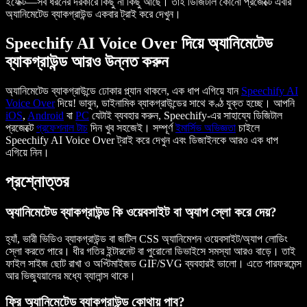
ইফেক্ট—সব ধরনের দরকারে কিছু না কিছু আছে। তাই ডিজিটাল কোনো প্রজেক্টে এবার
অ্যানিমেটেড ব্যাকগ্রাউন্ড একবার ট্রাই করে দেখুন।
Speechify AI Voice Over দিয়ে অ্যানিমেটেড
ব্যাকগ্রাউন্ড আরও উন্নত করুন
অ্যানিমেটেড ব্যাকগ্রাউন্ডে ঢোকার প্ল্যান থাকলে, এক ধাপ এগিয়ে যান
Speechify AI
Voice Over
দিয়ে! ভাবুন, ডাইনামিক ব্যাকগ্রাউন্ডের সাথে কণ্ঠ যুক্ত হচ্ছে। আপনি
iOS
,
Android
বা
PC
যেটাই ব্যবহার করুন, Speechify-এর সাহায্যে ডিজিটাল
প্রজেক্টে
প্রফেশনাল টাচ
দিন খুব সহজেই। সম্পূর্ণ
ইমার্সিভ অভিজ্ঞতা
চাইলে
Speechify AI Voice Over ট্রাই করে দেখুন এবং ডিজাইনকে আরও এক ধাপ
এগিয়ে নিন।
প্রশ্নোত্তর
অ্যানিমেটেড ব্যাকগ্রাউন্ড কি ওয়েবসাইট বা অ্যাপ স্লো করে দেয়?
হ্যাঁ, ভারী ভিডিও ব্যাকগ্রাউন্ড বা জটিল CSS অ্যানিমেশন ওয়েবসাইট/অ্যাপ লোডিং
স্লো করতে পারে। ধীর গতির ইন্টারনেট বা পুরোনো ডিভাইসে সমস্যা আরও বাড়ে। তাই
ফাইল সাইজ ছোট রাখা ও অপ্টিমাইজড GIF/SVG ব্যবহারই ভালো। এতে পারফরমেন্স
আর ভিজ্যুয়ালের মধ্যে ব্যালান্স থাকে।
ফ্রি অ্যানিমেটেড ব্যাকগ্রাউন্ড কোথায় পাব?