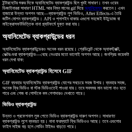
ইন্টারনেটের শুরুর দিকে অ্যানিমেটেড ব্যাকগ্রাউন্ড ছিল খুবই সাধারণ। তখন ওয়েব
ডিজাইনাররা সাধারণ HTML আর নিম্ন মানের gif দিয়ে
অ্যানিমেশন
করতেন। এখন
হাজারো উন্নত অপশন আছে—ব্যাকগ্রাউন্ড লুপ ভিডিও, After Effects-এ তৈরি
জটিল মোশন ব্যাকগ্রাউন্ড। API ও প্লাগইন থাকায় এগুলো সহজেই উইন্ডোজ বা
মাইক্রোসফটভিত্তিক নানা প্ল্যাটফর্মে যুক্ত করা যায়।
অ্যানিমেটেড ব্যাকগ্রাউন্ডের ধরন
অ্যানিমেটেড ব্যাকগ্রাউন্ডেরও অনেক ধরন রয়েছে। গ্রেডিয়েন্ট থেকে অ্যাবস্ট্রাক্ট,
ভেক্টর-ভরা ব্যাকগ্রাউন্ড—বেছে নেওয়ার মতো ভালোই অপশন আছে। জনপ্রিয় কয়েকটা
ধরন দেখা যাক:
অ্যানিমেটেড ব্যাকগ্রাউন্ড হিসেবে GIF
GIF ব্যবহার অ্যানিমেটেড ব্যাকগ্রাউন্ড যোগের সবচেয়ে সহজ উপায়। ব্যবহার সহজ,
অনেক ফ্রি ভিডিও বা স্টক ভিডিওতেই পাওয়া যায়। তবে সবসময় মান ভালো নাও হতে
পারে এবং পেজ বা পোস্টকে কম পেশাদারও দেখাতে পারে।
ভিডিও ব্যাকগ্রাউন্ড
উন্নত ও প্রফেশনাল লুক পেতে ভিডিও ব্যাকগ্রাউন্ড দারুণ অপশন। সাধারণত
ব্যাকগ্রাউন্ড লুপে ব্যবহৃত হয়। নানা ফরম্যাটে ফ্রি ভিডিওও আছে। তবে এগুলোর
ফাইল সাইজ বড় হলে লোডিং টাইমও বাড়তে পারে।