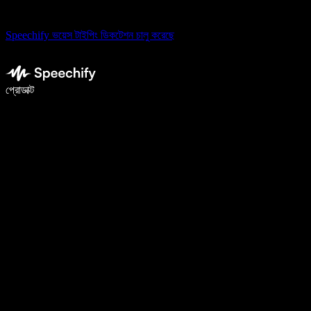
Speechify ভয়েস টাইপিং ডিকটেশন চালু করেছে
ভয়েস টাইপিং দিয়ে ৫ গুণ দ্রুত লিখুন
প্রোডাক্ট
আরও জানুন