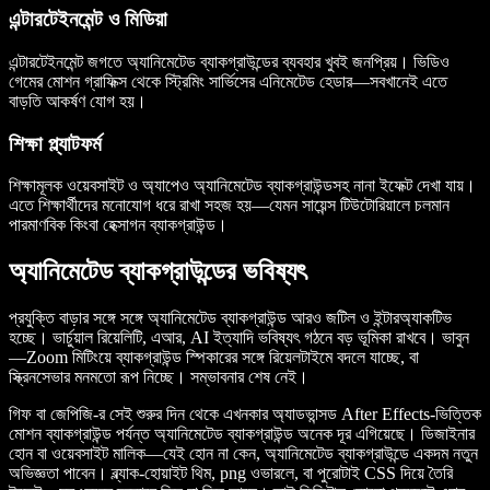
এন্টারটেইনমেন্ট ও মিডিয়া
এন্টারটেইনমেন্ট জগতে অ্যানিমেটেড ব্যাকগ্রাউন্ডের ব্যবহার খুবই জনপ্রিয়। ভিডিও
গেমের মোশন গ্রাফিক্স থেকে স্ট্রিমিং সার্ভিসের এনিমেটেড হেডার—সবখানেই এতে
বাড়তি আকর্ষণ যোগ হয়।
শিক্ষা প্ল্যাটফর্ম
শিক্ষামূলক ওয়েবসাইট ও অ্যাপেও অ্যানিমেটেড ব্যাকগ্রাউন্ডসহ নানা ইফেক্ট দেখা যায়।
এতে শিক্ষার্থীদের মনোযোগ ধরে রাখা সহজ হয়—যেমন সায়েন্স টিউটোরিয়ালে চলমান
পারমাণবিক কিংবা হেক্সাগন ব্যাকগ্রাউন্ড।
অ্যানিমেটেড ব্যাকগ্রাউন্ডের ভবিষ্যৎ
প্রযুক্তি বাড়ার সঙ্গে সঙ্গে অ্যানিমেটেড ব্যাকগ্রাউন্ড আরও জটিল ও ইন্টারঅ্যাকটিভ
হচ্ছে। ভার্চুয়াল রিয়েলিটি, এআর, AI ইত্যাদি ভবিষ্যৎ গঠনে বড় ভূমিকা রাখবে। ভাবুন
—Zoom মিটিংয়ে ব্যাকগ্রাউন্ড স্পিকারের সঙ্গে রিয়েলটাইমে বদলে যাচ্ছে, বা
স্ক্রিনসেভার মনমতো রূপ নিচ্ছে। সম্ভাবনার শেষ নেই।
গিফ বা জেপিজি-র সেই শুরুর দিন থেকে এখনকার অ্যাডভান্সড After Effects-ভিত্তিক
মোশন ব্যাকগ্রাউন্ড পর্যন্ত অ্যানিমেটেড ব্যাকগ্রাউন্ড অনেক দূর এগিয়েছে। ডিজাইনার
হোন বা ওয়েবসাইট মালিক—যেই হোন না কেন, অ্যানিমেটেড ব্যাকগ্রাউন্ডে একদম নতুন
অভিজ্ঞতা পাবেন। ব্ল্যাক-হোয়াইট থিম, png ওভারলে, বা পুরোটাই CSS দিয়ে তৈরি