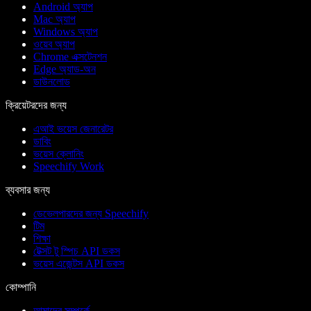
Android অ্যাপ
Mac অ্যাপ
Windows অ্যাপ
ওয়েব অ্যাপ
Chrome এক্সটেনশন
Edge অ্যাড-অন
ডাউনলোড
ক্রিয়েটরদের জন্য
এআই ভয়েস জেনারেটর
ডাবিং
ভয়েস ক্লোনিং
Speechify Work
ব্যবসার জন্য
ডেভেলপারদের জন্য Speechify
টিম
শিক্ষা
টেক্সট টু স্পিচ API ডকস
ভয়েস এজেন্টস API ডকস
কোম্পানি
আমাদের সম্পর্কে