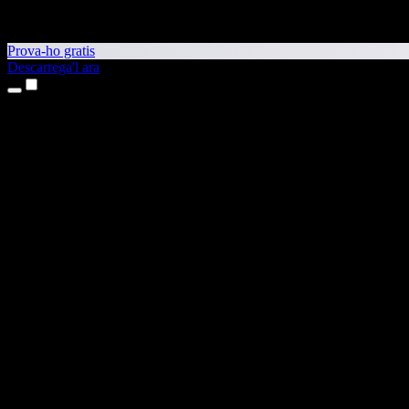
Prova-ho gratis
Descarrega'l ara
Productes
Text a veu
Aplicacions per a iPhone i iPad
Aplicació per a Android
Extensió per al Chrome
Extensió per a l'Edge
Aplicació web
Aplicació per al Mac
Aplicació per al Windows