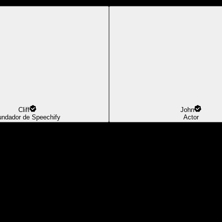
Cliff
John
undador de Speechify
Actor