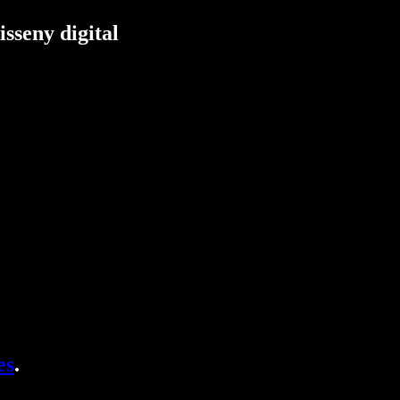
isseny digital
es
.