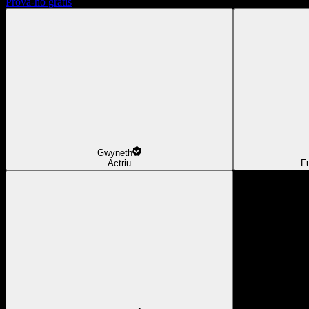
Prova-ho gratis
Gwyneth
Actriu
F