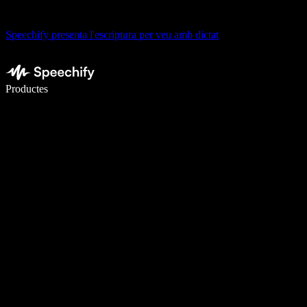
Speechify presenta l'escriptura per veu amb dictat
Escriu 5× més ràpid amb la veu
Productes
Més informació