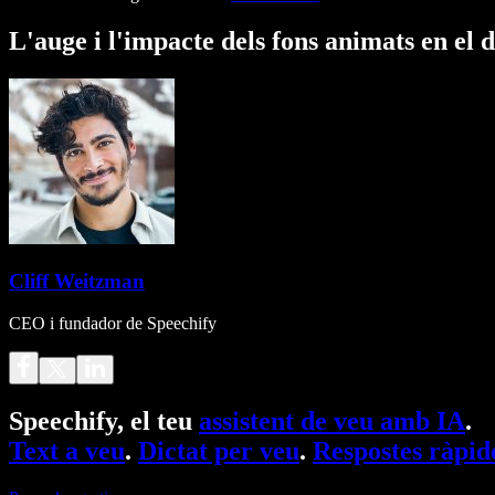
L'auge i l'impacte dels fons animats en el d
Cliff Weitzman
CEO i fundador de Speechify
Speechify, el teu
assistent de veu amb IA
.
Text a veu
.
Dictat per veu
.
Respostes ràpid