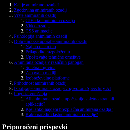
Kaj je animirano ozadje?
Zgodovina animiranih ozadij
Vrste animiranih ozadij
GIF-i kot animirana ozadja
Video ozadja
CSS animacije
Psihologija animiranih ozadij
Dobre prakse uporabe animiranih ozadij
Naj bo diskretno
Prilagodite razpoloženju
Upoštevajte tehnične omejitve
Animirana ozadja v različnih panogah
Spletna trgovina
Zabava in mediji
Izobraževalne platforme
Prihodnost animiranih ozadij
Izboljšajte animirana ozadja z govorom Speechify AI
Pogosta vprašanja
Ali animirana ozadja upočasnijo spletno stran ali
aplikacijo?
Kje lahko najdem brezplačna animirana ozadja?
Kako naredim lastno animirano ozadje?
Priporočeni prispevki