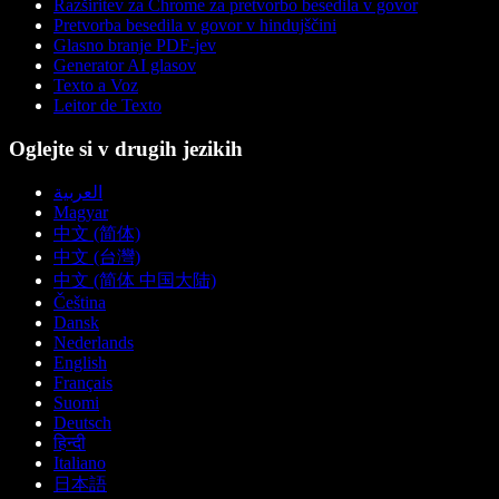
Razširitev za Chrome za pretvorbo besedila v govor
Pretvorba besedila v govor v hindujščini
Glasno branje PDF-jev
Generator AI glasov
Texto a Voz
Leitor de Texto
Oglejte si v drugih jezikih
العربية
Magyar
中文 (简体)
中文 (台灣)
中文 (简体 中国大陆)
Čeština
Dansk
Nederlands
English
Français
Suomi
Deutsch
हिन्दी
Italiano
日本語