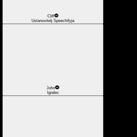
Cliff
Ustanovitelj Speechifyja
John
Igralec