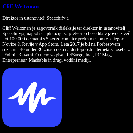
Cliff Weitzman
Direktor in ustanovitelj Speechifyja
Cliff Weitzman je zagovornik disleksije ter direktor in ustanovitelj
Speechifyja, najboljše aplikacije za pretvorbo besedila v govor z več
kot 100.000 ocenami s 5 zvezdicami ter prvim mestom v kategoriji
Novice & Revije v App Storu. Leta 2017 je bil na Forbesovem
seznamu 30 under 30 zaradi dela na dostopnosti interneta za osebe z
učnimi težavami. O njem so pisali EdSurge, Inc., PC Mag,
Entrepreneur, Mashable in drugi vodilni mediji.