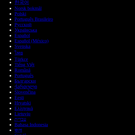
한국어
Norsk bokmål
Polski
Português Brasileiro
Русский
Українська
Español
Español (México)
Svenska
ไทย
Türkçe
Tiếng Việt
Română
Português
Български
ქართული
Slovenčina
Eesti
Hrvatski
Ελληνικά
Lietuvių
עברית
Bahasa Indonesia
বাংলা