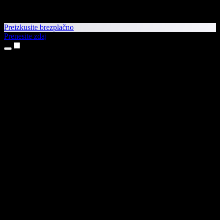
Preizkusite brezplačno
Prenesite zdaj
Izdelki
Pretvorba besedila v govor
Aplikaciji za iPhone in iPad
Aplikacija za Android
Razširitev za Chrome
Razširitev za Edge
Spletna aplikacija
Aplikacija za Mac
Aplikacija za Windows