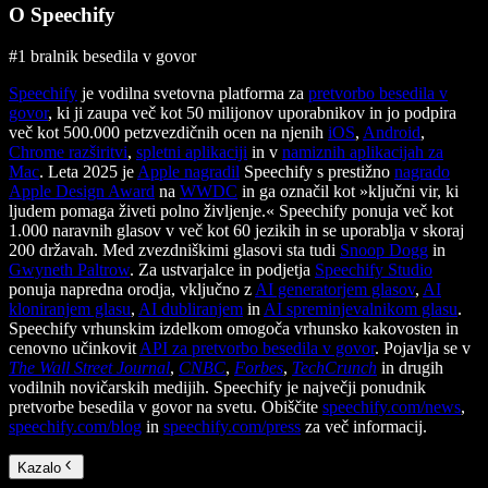
O Speechify
#1 bralnik besedila v govor
Speechify
je vodilna svetovna platforma za
pretvorbo besedila v
govor
, ki ji zaupa več kot 50 milijonov uporabnikov in jo podpira
več kot 500.000 petzvezdičnih ocen na njenih
iOS
,
Android
,
Chrome razširitvi
,
spletni aplikaciji
in v
namiznih aplikacijah za
Mac
. Leta 2025 je
Apple nagradil
Speechify s prestižno
nagrado
Apple Design Award
na
WWDC
in ga označil kot »ključni vir, ki
ljudem pomaga živeti polno življenje.« Speechify ponuja več kot
1.000 naravnih glasov v več kot 60 jezikih in se uporablja v skoraj
200 državah. Med zvezdniškimi glasovi sta tudi
Snoop Dogg
in
Gwyneth Paltrow
. Za ustvarjalce in podjetja
Speechify Studio
ponuja napredna orodja, vključno z
AI generatorjem glasov
,
AI
kloniranjem glasu
,
AI dubliranjem
in
AI spreminjevalnikom glasu
.
Speechify vrhunskim izdelkom omogoča vrhunsko kakovosten in
cenovno učinkovit
API za pretvorbo besedila v govor
. Pojavlja se v
The Wall Street Journal
,
CNBC
,
Forbes
,
TechCrunch
in drugih
vodilnih novičarskih medijih. Speechify je največji ponudnik
pretvorbe besedila v govor na svetu. Obiščite
speechify.com/news
,
speechify.com/blog
in
speechify.com/press
za več informacij.
Kazalo