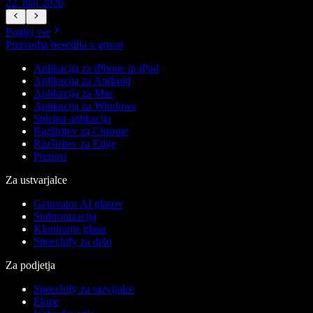
22. maj 2026
1
Poglej vse
Pretvorba besedila v govor
Aplikacija za iPhone in iPad
Aplikacija za Android
Aplikacija za Mac
Aplikacija za Windows
Spletna aplikacija
Razširitev za Chrome
Razširitev za Edge
Prenosi
Za ustvarjalce
Generator AI glasov
Sinhronizacija
Kloniranje glasu
Speechify za delo
Za podjetja
Speechify za razvijalce
Ekipe