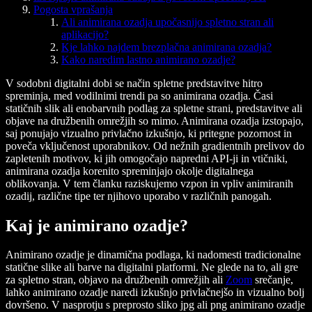
Pogosta vprašanja
Ali animirana ozadja upočasnijo spletno stran ali
aplikacijo?
Kje lahko najdem brezplačna animirana ozadja?
Kako naredim lastno animirano ozadje?
V sodobni digitalni dobi se način spletne predstavitve hitro
spreminja, med vodilnimi trendi pa so animirana ozadja. Časi
statičnih slik ali enobarvnih podlag za spletne strani, predstavitve ali
objave na družbenih omrežjih so mimo. Animirana ozadja izstopajo,
saj ponujajo vizualno privlačno izkušnjo, ki pritegne pozornost in
poveča vključenost uporabnikov. Od nežnih gradientnih prelivov do
zapletenih motivov, ki jih omogočajo napredni API-ji in vtičniki,
animirana ozadja korenito spreminjajo okolje digitalnega
oblikovanja. V tem članku raziskujemo vzpon in vpliv animiranih
ozadij, različne tipe ter njihovo uporabo v različnih panogah.
Kaj je animirano ozadje?
Animirano ozadje je dinamična podlaga, ki nadomesti tradicionalne
statične slike ali barve na digitalni platformi. Ne glede na to, ali gre
za spletno stran, objavo na družbenih omrežjih ali
Zoom
srečanje,
lahko animirano ozadje naredi izkušnjo privlačnejšo in vizualno bolj
dovršeno. V nasprotju s preprosto sliko jpg ali png animirano ozadje