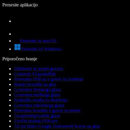
Prenesite aplikacijo
Prenesite za macOS
Prenesite za Windows
Priporočeno branje
Diktiranje in prepis govora
Glasovni AI-pomočnik
Pretvorba PDF-ja v govor za Android
Branje besedila na glas
Generator ženskega glasu
Generator moškega glasu
Najboljša orodja za disleksijo
Generator robotskega glasu
Pretvorba besedila v govor za anime
AI-spreminjevalnik glasu
Zvočni bralnik PDF-jev
Ali mi lahko Google Dokumenti berejo na glas