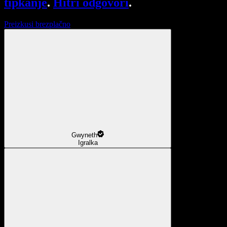
tipkanje
.
Hitri odgovori
.
Preizkusi brezplačno
Gwyneth
Igralka