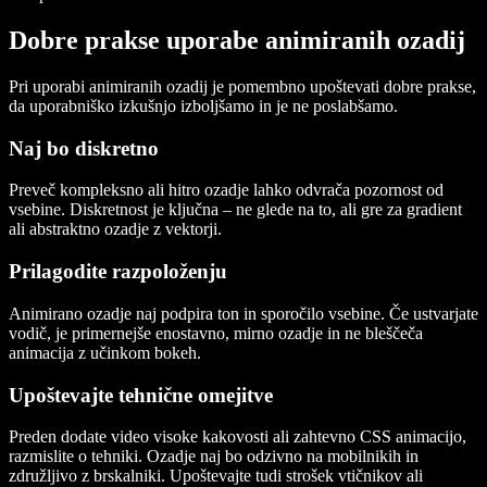
Dobre prakse uporabe animiranih ozadij
Pri uporabi animiranih ozadij je pomembno upoštevati dobre prakse,
da uporabniško izkušnjo izboljšamo in je ne poslabšamo.
Naj bo diskretno
Preveč kompleksno ali hitro ozadje lahko odvrača pozornost od
vsebine. Diskretnost je ključna – ne glede na to, ali gre za gradient
ali abstraktno ozadje z vektorji.
Prilagodite razpoloženju
Animirano ozadje naj podpira ton in sporočilo vsebine. Če ustvarjate
vodič, je primernejše enostavno, mirno ozadje in ne bleščeča
animacija z učinkom bokeh.
Upoštevajte tehnične omejitve
Preden dodate video visoke kakovosti ali zahtevno CSS animacijo,
razmislite o tehniki. Ozadje naj bo odzivno na mobilnikih in
združljivo z brskalniki. Upoštevajte tudi strošek vtičnikov ali