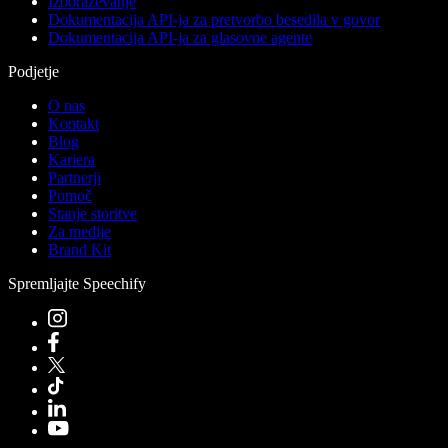
Izobraževanje
Dokumentacija API-ja za pretvorbo besedila v govor
Dokumentacija API-ja za glasovne agente
Podjetje
O nas
Kontakt
Blog
Kariera
Partnerji
Pomoč
Stanje storitve
Za medije
Brand Kit
Spremljajte Speechify