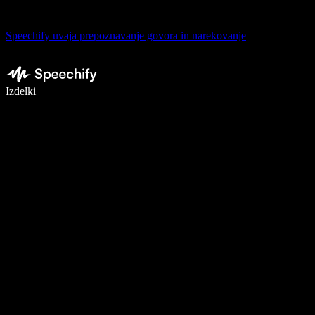
Speechify uvaja prepoznavanje govora in narekovanje
Pišite 5× hitreje z narekovanjem
Izdelki
Več o tem