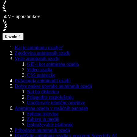
50M+ uporabnikov
Kazalo
Kaj je animirano ozadje?
Zgodovina animiranih ozadij
Vrste animiranih ozadij
GIF-i kot animirana ozadja
Video ozadja
CSS animacije
Psihologija animiranih ozadij
Dobre prakse uporabe animiranih ozadij
Naj bo diskretno
Prilagodite razpoloženju
Upoštevajte tehnične omejitve
Animirana ozadja v različnih panogah
Spletna trgovina
Zabava in mediji
Izobraževalne platforme
Prihodnost animiranih ozadij
Izboljšajte animirana ozadja z govorom Speechify AI