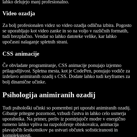
lahko delujejo manj profesionalno.
Video ozadja
Za bolj profesionalen videz so video ozadja odlična izbira. Pogosto
se uporabljajo kot video zanke in so na voljo v različnih formatih,
tudi brezplačno. Vendar so lahko datoteke velike, kar lahko
upočasni nalaganje spletnih strani.
CSS animacije
Če obvladate programiranje, CSS animacije ponujajo izjemno
prilagodljivost. Spletna mesta, kot je CodePen, ponujajo vodiče za
izdelavo animiranih ozadij s CSS. Dodate lahko tudi keyframes za
bolj dinamične učinke.
Psihologija animiranih ozadij
Tudi psihološki učinki so pomembni pri uporabi animiranih ozadij.
Gibanje pritegne pozornost, vzbudi čustva in lahko celo usmerja
uporabnika. Na primer, preliv iz pomirjujoče modre v energično
rumeno lahko vpliva na razpoloženje obiskovalca, animacija
plavajočih šestkotnikov pa ustvari občutek sofisticiranosti in
kompleksnosti.