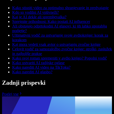
Kako stisniti video za optimalno shranjevanje in predvajanje
Kdo so vodilni AI vplivneži?
Kaj je AI dekle ali spremljevalka?
Sprejmite prihodnost: Kako postati AI influencer
Ali obstajajo odprtokodni AI glasovi, ki jih lahko uporablja
podjetje?
Ultimativni vodič za ustvarjanje svoje avdioknjige: korak za
korakom
Kaj mora vedeti vsak avtor o ustvarjanju zvočne knjige
Celovit vodič za samozaložbo zvočne knjige: stroški, zaslužek
in najboljše prakse
Kako svoj roman spremeniti v avdio knjigo? Popolni vodič
Kako ustvariti AI radijske oglase
Kako narediti AI video na TikToku?
Kako narediti AI glasbo?
Zadnji prispevki
Poglej vse