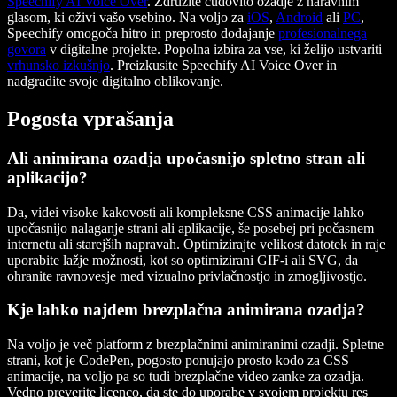
Speechify AI Voice Over
. Združite čudovito ozadje z naravnim
glasom, ki oživi vašo vsebino. Na voljo za
iOS
,
Android
ali
PC
,
Speechify omogoča hitro in preprosto dodajanje
profesionalnega
govora
v digitalne projekte. Popolna izbira za vse, ki želijo ustvariti
vrhunsko izkušnjo
. Preizkusite Speechify AI Voice Over in
nadgradite svoje digitalno oblikovanje.
Pogosta vprašanja
Ali animirana ozadja upočasnijo spletno stran ali
aplikacijo?
Da, videi visoke kakovosti ali kompleksne CSS animacije lahko
upočasnijo nalaganje strani ali aplikacije, še posebej pri počasnem
internetu ali starejših napravah. Optimizirajte velikost datotek in raje
uporabite lažje možnosti, kot so optimizirani GIF-i ali SVG, da
ohranite ravnovesje med vizualno privlačnostjo in zmogljivostjo.
Kje lahko najdem brezplačna animirana ozadja?
Na voljo je več platform z brezplačnimi animiranimi ozadji. Spletne
strani, kot je CodePen, pogosto ponujajo prosto kodo za CSS
animacije, na voljo pa so tudi brezplačne video zanke za ozadja.
Vedno preverite licenco, da ste do uporabe v svojem projektu res