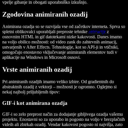
vpelje gibanje in obogati uporabniško izkušnjo.
Zgodovina animiranih ozadij
Animirana ozadja so se razvijala vse od začetkov interneta. Sprva so
spletni oblikovalci uporabljali preproste tehnike
animacije
z
osnovnim HTML in gif datotekami nizke kakovosti. Danes imamo
na voljo obilico možnosti: od video zank do zahtevnih animacij,
ustvarjenih v After Effects. Tehnologije, kot so API-ji in vtičniki,
omogočajo enostavno vključevanje animiranih elementov tudi v
aplikacije na Windows in Microsoft osnovi.
Vrste animiranih ozadij
Pri animiranih ozadjih imamo veliko izbire. Od gradientnih do
abstraktnih ozadij z vektorji – možnosti je ogromno. Oglejmo si
nekaj najbolj priljubljenih tipov:
GIF-i kot animirana ozadja
GIF-i so zelo preprost način za dodajanje gibljivega ozadja vašemu
projektu. Enostavni so za uporabo in pogosto na voljo v brezplačnih
videih ali zbirkah ozadij. Vendar kakovost pogosto ni najvišja, zato