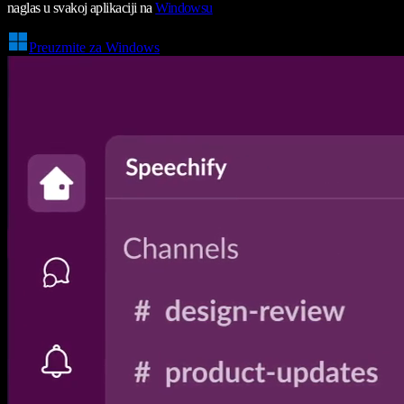
naglas u svakoj aplikaciji na
Windowsu
Preuzmite za Windows