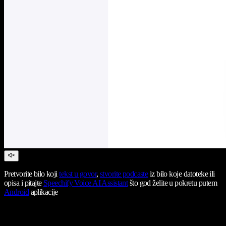
Pretvorite bilo koji
tekst u govor
,
stvorite podcaste
iz bilo koje datoteke ili
opisa i pitajte
Speechify Voice AI Assistant
što god želite u pokretu putem
Android
aplikacije