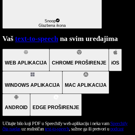
Snoop
Glazbena ikona
Vaš
text-to-speech
na svim uređajima
WEB APLIKACIJA
CHROME PROŠIRENJE
iOS
WINDOWS APLIKACIJA
MAC APLIKACIJA
ANDROID
EDGE PROŠIRENJE
Učitajte bilo koji PDF u Speechify web-aplikaciju i neka vam
Speechify
čita naglas
uz realističan
text-to-speech
, sažme ga ili pretvori u
podcast