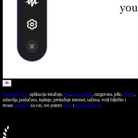
Speechify
iOS
aplikacija istražuje,
čita
,
pripovijeda
, razgovara, piše,
diktira
,
zabavlja, podučava, ispituje, pretražuje internet, sažima, vodi bilješke i
stvara
podcaste
za vas, sve putem
glasa
i
text-to-speecha