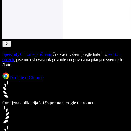
Speechify
Chrome proširenje
čita sve u vašem pregledniku uz
text-to-
speech
, piše umjesto vas dok govorite i odgovara na pitanja o svemu što
čitate
Dodajte u Chrome
Omiljena aplikacija 2023.
prema Google Chromeu