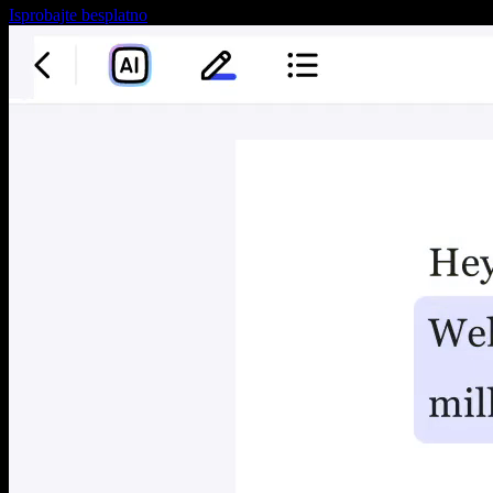
Isprobajte besplatno