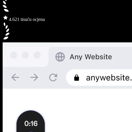
4.6
21 tisuću ocjena