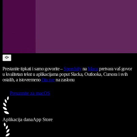
Prestanite tipkati i samo govorite –
Speechify
na
Macu
pretvara vaš govor
u kvalitetan tekst u aplikacijama poput Slacka, Outlooka, Cursora i svih
ostalih, a istovremeno
čita sve
na zaslonu
Preuzmite za macOS
Aplikacija dana
App Store