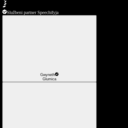
Službeni partner Speechifyja
Gwyneth
Glumica