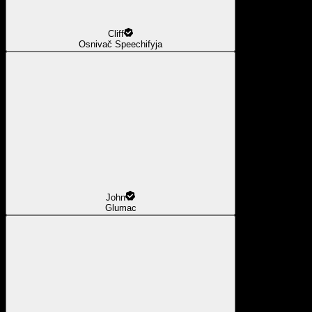
Cliff
Osnivač Speechifyja
John
Glumac