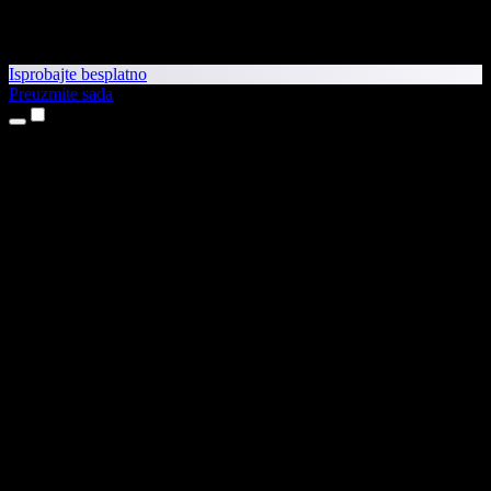
Isprobajte besplatno
Preuzmite sada
Proizvodi
Pretvaranje teksta u govor
Aplikacije za iPhone i iPad
Aplikacija za Android
Proširenje za Chrome
Proširenje za Edge
Web-aplikacija
Aplikacija za Mac
Aplikacija za Windows