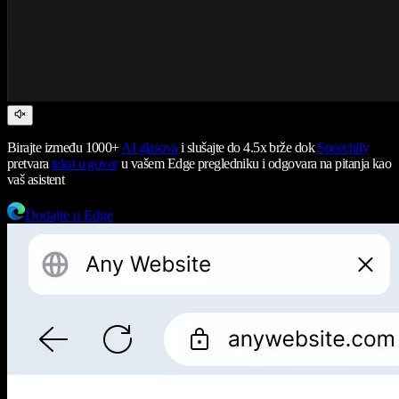
Birajte između 1000+
AI glasova
i slušajte do 4.5x brže dok
Speechify
pretvara
tekst u govor
u vašem Edge pregledniku i odgovara na pitanja kao
vaš asistent
Dodajte u Edge