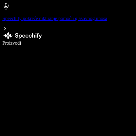
Speechify pokreće diktiranje pomoću glasovnog unosa
Pišite 5× brže uz glasovno diktiranje
Proizvodi
Saznajte više