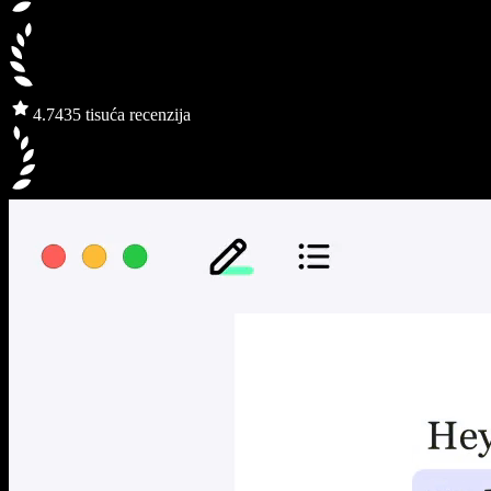
4.7
435 tisuća recenzija