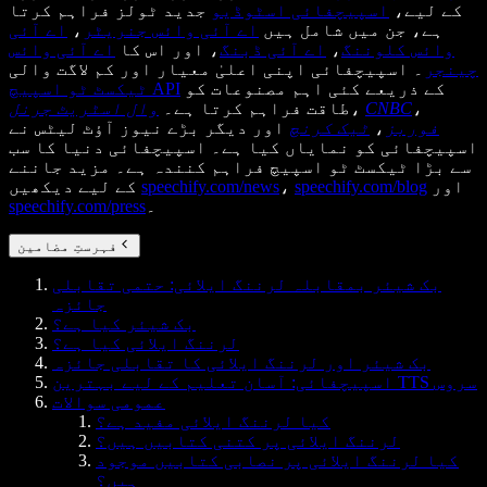
کے لیے،
اسپیچفائی اسٹوڈیو
جدید ٹولز فراہم کرتا
ہے، جن میں شامل ہیں
اے آئی وائس جنریٹر
،
اے آئی
وائس کلوننگ
،
اے آئی ڈبنگ
، اور اس کا
اے آئی وائس
چینجر
۔ اسپیچفائی اپنی اعلیٰ معیار اور کم لاگت والی
کے ذریعے کئی اہم مصنوعات کو
ٹیکسٹ ٹو اسپیچ API
،
CNBC
،
طاقت فراہم کرتا ہے۔
وال اسٹریٹ جرنل
فوربز
،
ٹیک کرنچ
اور دیگر بڑے نیوز آؤٹ لیٹس نے
اسپیچفائی کو نمایاں کیا ہے۔ اسپیچفائی دنیا کا سب
سے بڑا ٹیکسٹ ٹو اسپیچ فراہم کنندہ ہے۔ مزید جاننے
اور
speechify.com/blog
،
speechify.com/news
کے لیے دیکھیں
۔
speechify.com/press
فہرستِ مضامین
بک شیئر بمقابلہ لرننگ ایلائی: حتمی تقابلی
جائزہ
بک شیئر کیا ہے؟
لرننگ ایلائی کیا ہے؟
بک شیئر اور لرننگ ایلائی کا تقابلی جائزہ
اسپیچفائی: آسان تعلیم کے لیے بہترین TTS سروس
عمومی سوالات
کیا لرننگ ایلائی مفید ہے؟
لرننگ ایلائی پر کتنی کتابیں ہیں؟
کیا لرننگ ایلائی پر نصابی کتابیں موجود
ہیں؟