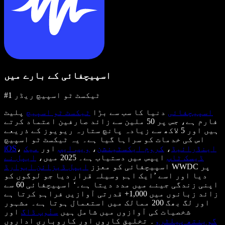
اسپیچفائی کے بارے میں
#1 ٹیکسٹ ٹو اسپیچ ریڈر
اسپیچفائی
دنیا کا سب سے بڑا
ٹیکسٹ ٹو اسپیچ
پلیٹ
فارم ہے، جس پر 50 ملین سے زائد صارفین اعتماد کرتے
ہیں اور 5 لاکھ سے زیادہ پانچ ستارہ ریویوز کے ذریعے
اس کی خدمات کو سراہا گیا ہے۔ یہ ٹیکسٹ ٹو اسپیچ
اینڈرائیڈ
،
کروم ایکسٹینشن
،
ویب ایپ
اور
میک
،
iOS
ڈیسک ٹاپ
ایپس میں دستیاب ہے۔ 2025 میں،
ایپل نے
WWDC پر
اسپیچفائی کو معزز
ایپل ڈیزائن ایوارڈ
دیا اور اسے ’ایک اہم وسیلہ قرار دیا جو لوگوں کو
اپنی زندگی جینے میں مدد دیتا ہے۔‘ اسپیچفائی 60 سے
زائد زبانوں میں 1,000+ قدرتی آوازیں فراہم کرتا ہے
اور لگ بھگ 200 ممالک میں استعمال ہوتا ہے۔ مشہور
شخصیات کی آوازوں میں شامل ہیں
سنُوپ ڈاگ
اور
گوینتھ پیلٹرو
۔ تخلیق کاروں اور کاروباری اداروں