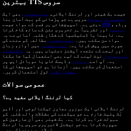
بہترین TTS سروس
جیسے بک شیئر اور لرننگ ایلائی،
اسپیچفائی
بھی ایک
ٹیکسٹ ٹو اسپیچ
سروس ہے جو پڑھائی کو بہت آسان بنا
، ورڈ،
PDF
دیتی ہے۔ اسپیچفائی ہر قسم کے مواد جیسے
ای میل
اور تقریباً ہر تحریری متن کے ساتھ کام کرتا
ہے۔ نابینا یا ڈسلیکسیا کے شکار طلبہ آسانی سے یہ
مواد سن سکتے ہیں۔
اسپیچفائی
مطالعہ کو سننے کی
صورت میں پیش کرتا ہے۔
اسپیچفائی
میں آواز، زبان
اور لہجے کے متعدد آپشنز دستیاب ہیں۔ یہ
ٹیکسٹ ٹو
اسپیچ ٹول
نوٹ لینے کے لیے بھی استعمال کیا جا سکتا
ہے۔ آپ اسے
براؤزر
، ڈیسک ٹاپ یا موبائل ایپ پر
استعمال کر سکتے ہیں۔ آزمانا ہو تو اسپیچفائی کا
مفت آن لائن
ٹول استعمال کریں۔
عمومی سوالات
کیا لرننگ ایلائی مفید ہے؟
لرننگ ایلائی ایک موزوں معاون ٹیکنالوجی اور آڈیو
بُک پلیٹ فارم ہے جو سیکھنے کی مشکلات والے طلبہ کو
سہولت فراہم کرتا ہے۔ بک شیئر بھی اُن صارفین کو
سپورٹ کرتا ہے جو نیشنل لائبریری سروس یا لرننگ
ایلائی سے منسلک ہوں۔