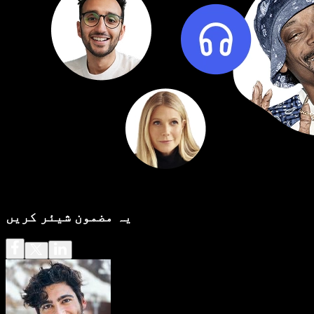
یہ مضمون شیئر کریں