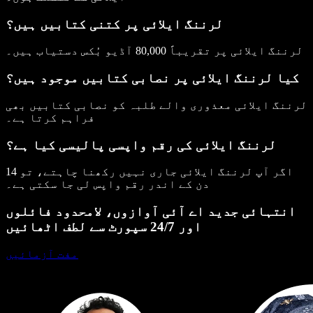
لرننگ ایلائی پر کتنی کتابیں ہیں؟
لرننگ ایلائی پر تقریباً 80,000 آڈیو بُکس دستیاب ہیں۔
کیا لرننگ ایلائی پر نصابی کتابیں موجود ہیں؟
لرننگ ایلائی معذوری والے طلبہ کو نصابی کتابیں بھی
فراہم کرتا ہے۔
لرننگ ایلائی کی رقم واپسی پالیسی کیا ہے؟
اگر آپ لرننگ ایلائی جاری نہیں رکھنا چاہتے، تو 14
دن کے اندر رقم واپس لی جا سکتی ہے۔
انتہائی جدید اے آئی آوازوں، لامحدود فائلوں
اور 24/7 سپورٹ سے لطف اٹھائیں
مفت آزمائیں