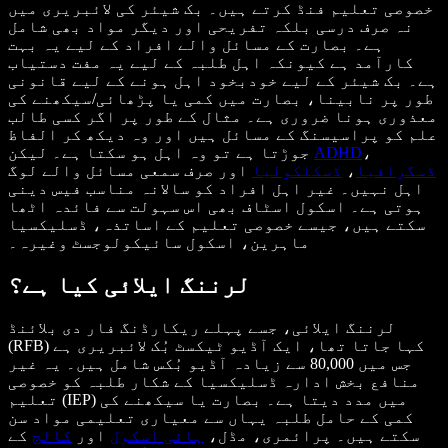
خصوصی تعلیم فنڈ کرتے ہیں۔ بک شیئر کی لائبریری میں
نہ صرف درسی بلکہ تفریحی اور دیگر مواد بھی شامل
ہے۔ بصارت کے مسائل والے افراد کے لیے یہ بہت
کارآمد ہے کیونکہ اہل طلبہ کے لیے یہ مفت دستیاب
ہے۔ بک شیئر کے لیے خودبخود اہل ہونے کے لیے قانونی
طور پر نابینا، بصارت میں کمی یا پڑھائی/سیکھنے کی
معذوری ہونا ضروری ہے۔ مثال کے طور پر اگر کسی طالب
علم کو پراسیسنگ کے مسائل ہیں اور وہ دیکھ کر الفاظ
،
ADHD
جوڑتا ہے تو وہ اہل ہو سکتا ہے۔ لیکن
ڈسگرافیا
،
ڈسکلکولیا
اور صرف سمعی مسائل والے لوگ
اہل نہیں۔ غیر اہل افراد کو سالانہ مناسب فیس دینی
ہوتی ہے۔ اسکول اسٹاف بھی اس سہولت سے فائدہ اٹھا
سکتے ہیں، جیسے خصوصی تعلیم کے اساتذہ، ڈسلیکسیا
ماہرین، اسکول سائیکولوجسٹ وغیرہ۔
لرننگ ایلائی کیا ہے؟
لرننگ ایلائی، جسے پہلے ریکارڈنگ فار دی بلائنڈ
(RFB) کہا جاتا تھا، ایک آڈیو ٹیکسٹ بُک لائبریری ہے
جس میں 80,000 سے زیادہ آڈیو بُکس شامل ہیں۔ یہ غیر
منافع بخش ادارہ ڈسلیکسیا کے شکار طلبہ کو خصوصی
تعلیم (IEP) میں مدد دیتا ہے۔ بصارت یا سیکھنے کی
کمی کے حامل طلبہ یہاں سے معیاری تعلیمی مواد سن
سکتے ہیں۔ پرائمری، مڈل،
ہائی اسکول
اور
کالج
کے