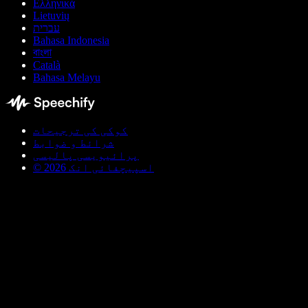
Ελληνικά
Lietuvių
עברית
Bahasa Indonesia
বাংলা
Català
Bahasa Melayu
کوکی کی ترجیحات
شرائط و ضوابط
پرائیویسی پالیسی
© اسپیچفائی انک 2026