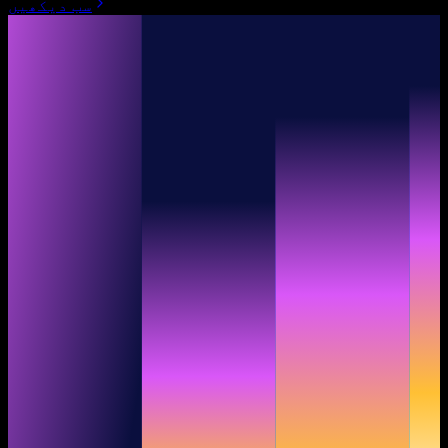
سب دیکھیں