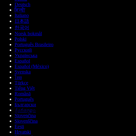
Deutsch
हिन्दी
Italiano
日本語
한국어
Norsk bokmål
Polski
Português Brasileiro
Русский
Українська
Español
Español (México)
Svenska
ไทย
Türkçe
Tiếng Việt
Română
Português
Български
ქართული
Slovenčina
Slovenščina
Eesti
Hrvatski