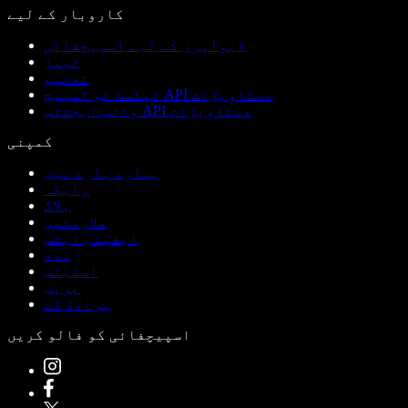
کاروبار کے لیے
ڈیولپرز کے لیے اسپیچفائی
ٹیمز
تعلیم
ٹیکسٹ ٹو اسپیچ API دستاویزات
وائس ایجنٹس API دستاویزات
کمپنی
ہمارے بارے میں
رابطہ
بلاگ
ملازمتیں
ایفیلی ایٹس
مدد
اسٹیٹس
پریس
برانڈ کٹ
اسپیچفائی کو فالو کریں