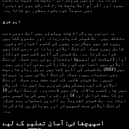
ہیں، اور اگر آپ ایک پلیٹ فارم کے رکن ہوں تو دوسرا
بھی عموماً خودبخود منظور ہو جاتا ہے۔
اہم فرق
یہ دونوں پروگرام چند پہلوؤں میں ایک دوسرے سے
مختلف ہیں۔ بک شیئر کے پاس زیادہ اور متنوع کتابیں
ہیں، جن میں میگزین، بچوں کی کتب، اخبارات وغیرہ
شامل ہیں، جبکہ لرننگ ایلائی زیادہ تر درسی کتابیں
فراہم کرتا ہے۔ بک شیئر کی آڈیو کتب میں خودکار
آواز (ٹیکسٹ ٹو اسپیچ) استعمال ہوتی ہے، جبکہ لرننگ
ایلائی میں انسانوں کی ریکارڈ کی ہوئی آوازیں ہیں۔
بک شیئر کی آڈیو کتابیں بریل ریڈی فارمیٹ (BRF) میں
بھی دستیاب ہیں، جبکہ لرننگ ایلائی میں یہ سہولت
نہیں۔ بک شیئر طلبہ کے لیے مفت ہے، جبکہ لرننگ
ایلائی کے لیے سبسکرپشن ضروری ہے: تین ماہ کے پلان
میں چار کتب، سالانہ پلان میں لامحدود۔ لرننگ ایلائی 10
دن کا مفت ٹرائل اور 14 دن رقم واپسی کی پالیسی بھی
دیتا ہے۔ بک شیئر تقریباً ہر آلے پر دستیاب ہے، جبکہ
لرننگ ایلائی صرف کمپیوٹر اور موبائل پر کام کرتا
ہے۔
اسپیچفائی: آسان تعلیم کے لیے