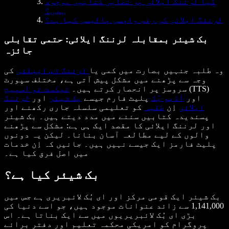
کیا لرننگ ایلائی پر نصابی کتابیں موجود
ہیں؟
لرننگ ایلائی کی رقم واپسی پالیسی کیا ہے؟
بک شیئر بمقابلہ لرننگ ایلائی: حتمی تقابلی
جائزہ
وہ طلبہ جنہیں بصارت میں کمی یا
لرننگ ڈس ایبلٹی
کی
وجہ سے پڑھنے میں مشکل پیش آتی ہے، مختلف سپورٹ
(TTS)
سروسز پر انحصار کرتے ہیں۔
ٹیکسٹ ٹو اسپیچ
اور
آڈیو بُک
پلیٹ فارم جیسے
بک شیئر
اور
لرننگ
ایلائی
اِن
طلبہ
کو تعلیمی سلسلہ جاری رکھنے اور
پسندیدہ کتابیں سننے میں مدد دیتے ہیں۔ بک شیئر
اور لرننگ ایلائی کا مقصد ایک ہی ہے: مشکل سے پڑھنے
والوں کے لیے مطالعہ آسان بنانا۔ لیکن یہ دونوں
پلیٹ فارمز ایک جیسے نہیں ہیں۔ جانیں کہ اِن خدمات
میں اصل فرق کیا ہے۔
بک شیئر کیا ہے؟
بک شیئر ایک قومی مرکز اور ای بُک لائبریری ہے جس میں
1,141,000 سے زائد عنوانات موجود ہیں، جو اسے دنیا کی
بڑی ای بُک لائبریریوں میں سے ایک بناتا ہے۔ اس
پروگرام کو امریکی محکمہ تعلیم اور دفتر برائے