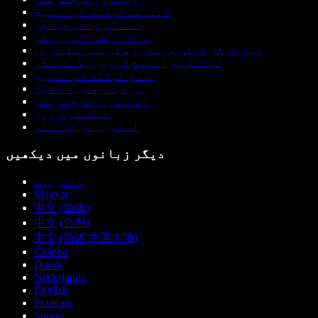
اینیمے ٹیکسٹ ٹو اسپیچ
اے آئی وائس چینجر
پی ڈی ایف آڈیو ریڈر
کیا گوگل ڈاکس مجھے پڑھ کر سنا سکتا ہے
ٹیکسٹ ٹو اسپیچ کروم ایکسٹینشن
ہندی ٹیکسٹ ٹو اسپیچ
پی ڈی ایف ریڈ الاؤڈ
اے آئی وائس جنریٹر
ٹیکستو آ ووز
لیطوری دی ٹیکسٹو
دیگر زبانوں میں دیکھیں
العربية
Magyar
中文 (简体)
中文 (台灣)
中文 (简体 中国大陆)
Čeština
Dansk
Nederlands
English
Français
Suomi