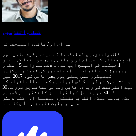
کلف وائتزمین
سی ای او / بانی، اسپیچفائی
کلف وائتزمین ڈسلیکسیا کے لیے سرگرم حامی اور
اسپیچفائی کے سی ای او و بانی ہیں، جو دنیا کی نمبر
1 ٹیکسٹ ٹو اسپیچ ایپ ہے۔ 1 لاکھ سے زائد 5-اسٹار
ریویوز کے ساتھ اس نے ایپ اسٹور کی نیوز و میگزین
کیٹیگری میں پہلی پوزیشن حاصل کی۔ 2017 میں
وائتزمین کو لرننگ ڈس ایبلٹی رکھنے والے افراد کے
لیے انٹرنیٹ کو زیادہ قابلِ رسائی بنانے پر فوربس 30
انڈر 30 میں شامل کیا گیا۔ ان کا تذکرہ ایڈسرج،
انک، پی سی میگ، انٹرپرینیئر، میشیبل اور کئی دیگر
نمایاں پلیٹ فارمز پر آ چکا ہے۔