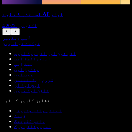
اساتذہ کے لیے AI ٹولز
4 اکتوبر، 2025
سب دیکھیں
ٹیکسٹ ٹو اسپیچ
آئی فون اور آئی پیڈ ایپس
اینڈرائیڈ ایپ
میک ایپ
ونڈوز ایپ
ویب ایپ
کروم ایکسٹینشن
ایج ایڈ آن
ڈاؤن لوڈ کریں
تخلیق کاروں کے لیے
اے آئی وائس جنریٹر
ڈبنگ
وائس کلوننگ
اسپیچفائی ورک