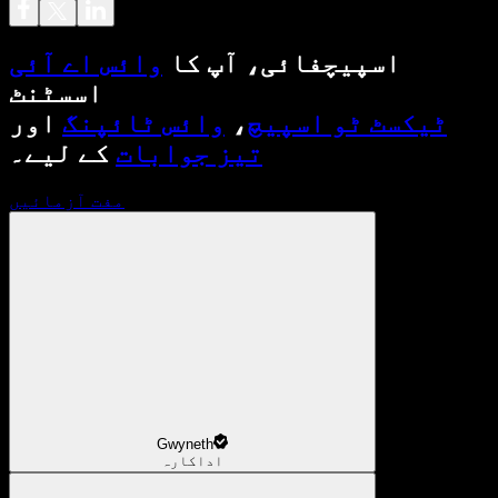
اسپیچفائی، آپ کا
وائس اے آئی
اسسٹنٹ
ٹیکسٹ ٹو اسپیچ
،
وائس ٹائپنگ
اور
تیز جوابات
کے لیے۔
مفت آزمائیں
Gwyneth
اداکارہ