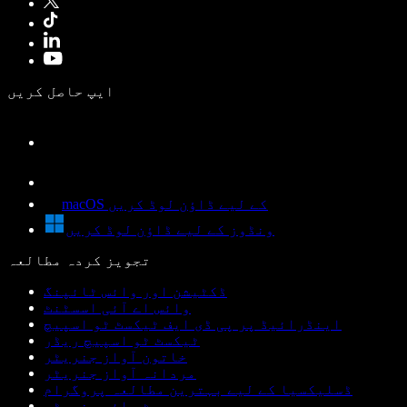
ایپ حاصل کریں
macOS کے لیے ڈاؤن لوڈ کریں
ونڈوز کے لیے ڈاؤن لوڈ کریں
تجویز کردہ مطالعہ
ڈکٹیشن اور وائس ٹائپنگ
وائس اے آئی اسسٹنٹ
اینڈرائیڈ پر پی ڈی ایف ٹیکسٹ ٹو اسپیچ
ٹیکسٹ ٹو اسپیچ ریڈر
خاتون آواز جنریٹر
مردانہ آواز جنریٹر
ڈسلیکسیا کے لیے بہترین مطالعہ پروگرام
روبوٹ وائس جنریٹر