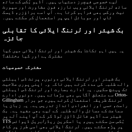
لیے خصوصی فیچرز دستیاب ہیں۔ آڈیو بُکس کے ساتھ
ساتھ لرننگ ایلائی ویب نارز، فون مشاورت اور سپورٹ
نیٹ ورکس بھی فراہم کرتا ہے۔ آپ اسے براؤزر، ڈیسک
ٹاپ اور موبائل ایپ پر استعمال کر سکتے ہیں۔
بک شیئر اور لرننگ ایلائی کا تقابلی
جائزہ
یہ ہیں اہم نکات: بک شیئر اور لرننگ ایلائی میں کیا
مشترک ہے اور کیا مختلف؟
مشترکہ خصوصیات
بک شیئر اور لرننگ ایلائی دونوں، پرنٹ ڈس ایبلٹی
والے طلبہ کی مدد کرتے ہیں تاکہ وہ اپنی پوری صلاحیت
تک پہنچ سکیں۔ یہ ادارے بصارت اور لرننگ ڈس ایبلٹی
سے متعلق آگاہی بھی بڑھاتے ہیں۔ دونوں ادارے Orton-
Gillingham لرننگ طریقہ استعمال کرتے ہیں، جو براہِ
راست، حسی اور انفرادی اندازِ تدریس ہے۔ یہ زبان یا
سماعت کے مسائل والے طلبہ کے لیے بھی مفید ہے۔ بک
شیئر سے آڈیو فائل ڈاؤن لوڈ کر کے آپ اپنے آلے پر
TTS بُکس سن سکتے ہیں، یا اسکرین ریڈر/بریل ڈیوائس
پر پڑھ سکتے ہیں۔ لرننگ ایلائی بھی اسی طرز پر کام
کرتا ہے۔ دونوں پروگرامز اہلیت کا ثبوت مانگتے