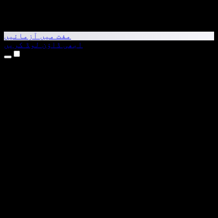
مفت میں آزمائیں
ابھی ڈاؤن لوڈ کریں
مصنوعات
متن کو آواز میں بدلیں
iPhone اور iPad ایپس
Android ایپ
Chrome ایکسٹینشن
Edge ایکسٹینشن
ویب ایپ
Mac ایپ