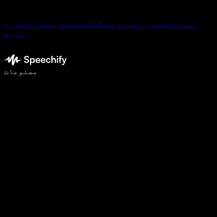
اسپیچیفائی وائس ٹائپنگ ڈکٹیٹیشن متعارف کروا
رہا ہے
وائس ٹائپنگ کے ساتھ 5 گنا تیزی سے لکھیں
مصنوعات
مزید جانیں