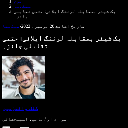
ہوم
ڈویلپرز کے لیے Speechify
سیکھنا
بک شیئر بمقابلہ لرننگ ایلائی: حتمی تقابلی
جائزہ
تاریخِ اشاعت
20 نومبر، 2022
•
سیکھنا
بک شیئر بمقابلہ لرننگ ایلائی: حتمی
تقابلی جائزہ
کلف وائتزمین
سی ای او / بانی، اسپیچفائی