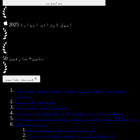
یوٹیوبر
2025 ایپل ڈیزائن ایوارڈ
50 ملین+ صارفین
فہرستِ مضامین
بک شیئر بمقابلہ لرننگ ایلائی: حتمی تقابلی
جائزہ
بک شیئر کیا ہے؟
لرننگ ایلائی کیا ہے؟
بک شیئر اور لرننگ ایلائی کا تقابلی جائزہ
اسپیچفائی: آسان تعلیم کے لیے بہترین TTS سروس
عمومی سوالات
کیا لرننگ ایلائی مفید ہے؟
لرننگ ایلائی پر کتنی کتابیں ہیں؟