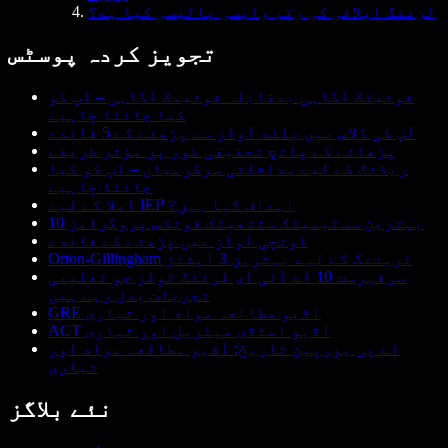
لرننگ ایلائی کی رقم واپسی پالیسی کیا ہے؟
تجویز کردہ پوسٹس
فونیٹک آگاہی بمقابلہ فونیمک آگاہی – آپ کو
کیا جاننا چاہیے
آپ کی کلاس میں بلند آواز سے پڑھنے کے 5 فائدے
پڑھانے کے پانچ تحقیقی طور پر مؤثر طریقے
ریڈنگ کے لیے مداخلتی سرگرمیاں – آپ کو کیا
جاننا چاہیے
املا کے لیے IEP اہداف کیا ہیں؟
10 بہترین سسٹیمیٹک سنتھیٹک فونکس پروگرامز
اونچی آواز میں پڑھنے کے فائدے
Orton-Gillingham ٹریننگ کے لیے بہترین 3 آپشنز
سرفہرست 10 اے آئی ای لرننگ ٹولز جو تعلیمی
تجربات بدل رہے ہیں
GRE آڈیو مطالعہ مواد اور تیاری
ACT آڈیو اسٹڈی میٹریل اور تیاری
اے پی یورپین تاریخ: آڈیو مطالعہ مواد اور
تیاری
نئے بلاگز