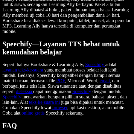
untuk siswa, sedangkan Learning Ally berbayar. Paket 3 bulan
Learning Ally dibatasi 4 buku, paket tahunan tanpa batas. Learning
Ally memberi uji coba 10 hari dan pengembalian dana 14 hari.
Bookshare bisa diakses lewat komputer, tablet, ponsel, atau pemutar
MP3. Learning Ally hanya tersedia di komputer dan perangkat
mobile.
Speechify—Layanan TTS hebat untuk
kemudahan belajar
Seperti halnya Bookshare & Learning Ally,
Speechify
adalah
layanan teks-ke-suara
yang membuat proses belajar jadi lebih
mudah. Bedanya, Speechify kompatibel dengan hampir semua
materi bacaan, termasuk file
PDF
, Microsoft Word,
email
, dan
berbagai jenis teks lain. Siswa tunanetra atau dengan disabilitas
seperti
disleksia
dapat menggunakan
Speechify
dengan mudah.
Speechify
menawarkan beragam pilihan suara, bahasa, aksen, dan
lain-lain. Alat
teks-ke-suara ini
juga bisa dipakai untuk mencatat.
Gunakan Speechify lewat
browser
, aplikasi desktop, atau mobile.
Coba alat
online gratis
Speechify sekarang.
FAQ