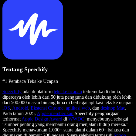
Tentang Speechify
#1 Pembaca Teks ke Ucapan
Speechify
adalah platform
teks ke ucapan
terkemuka di dunia,
dipercaya oleh lebih dari 50 juta pengguna dan didukung oleh lebih
dari 500.000 ulasan bintang lima di berbagai aplikasi teks ke ucapan
iOS
,
Android
,
Ekstensi Chrome
,
aplikasi web
, dan
desktop Mac
.
Pada tahun 2025,
Apple memberikan
Speechify penghargaan
terhormat
Apple Design Award
di
WWDC
, menyebutnya sebagai
“sumber penting yang membantu orang menjalani hidup mereka.”
Speechify menawarkan 1.000+ suara alami dalam 60+ bahasa dan
digunakan di hampir 200 negara. Suara selebriti termasuk
Snoop