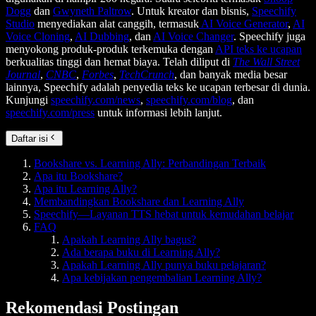
Dogg
dan
Gwyneth Paltrow
. Untuk kreator dan bisnis,
Speechify
Studio
menyediakan alat canggih, termasuk
AI Voice Generator
,
AI
Voice Cloning
,
AI Dubbing
, dan
AI Voice Changer
. Speechify juga
menyokong produk-produk terkemuka dengan
API teks ke ucapan
berkualitas tinggi dan hemat biaya. Telah diliput di
The Wall Street
Journal
,
CNBC
,
Forbes
,
TechCrunch
, dan banyak media besar
lainnya, Speechify adalah penyedia teks ke ucapan terbesar di dunia.
Kunjungi
speechify.com/news
,
speechify.com/blog
, dan
speechify.com/press
untuk informasi lebih lanjut.
Daftar isi
Bookshare vs. Learning Ally: Perbandingan Terbaik
Apa itu Bookshare?
Apa itu Learning Ally?
Membandingkan Bookshare dan Learning Ally
Speechify—Layanan TTS hebat untuk kemudahan belajar
FAQ
Apakah Learning Ally bagus?
Ada berapa buku di Learning Ally?
Apakah Learning Ally punya buku pelajaran?
Apa kebijakan pengembalian Learning Ally?
Rekomendasi Postingan