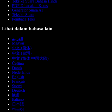
Teks ke Suara Bahasa Hindi
PDF Dibacakan Keras
Generator Suara AI
Teks ke Suara
Pembaca Teks
Lihat dalam bahasa lain
العربية
Magyar
中文 (简体)
中文 (台灣)
中文 (简体 中国大陆)
Čeština
Dansk
Nederlands
English
Français
Suomi
Deutsch
हिन्दी
Italiano
日本語
한국어