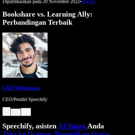
Dipublikasikan pada
20 November 2022
•
Belajar
Bookshare vs. Learning Ally:
Perbandingan Terbaik
Cliff Weitzman
CEO/Pendiri Speechify
Speechify, asisten
AI Suara
Anda
Teks ke Ucapan
.
Pengetikan Suara
.