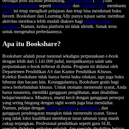
berbagai jenis layanan pendukung.
Teks-ke-suara
(
TTS
) dan
platform audiobook
seperti
Bookshare
dan
Learning Ally
membantu
siswa
ini tetap mengikuti pelajaran dan tetap bisa menikmati buku
favorit. Bookshare dan Learning Ally punya tujuan sama: membuat
aktivitas membaca lebih mudah diakses bagi
pembaca yang
kesulitan
. Namun, kedua platform ini tidak identik. Simak terus
untuk mengetahui perbedaannya.
Apa itu Bookshare?
Bookshare adalah pusat nasional sekaligus perpustakaan e-book
dengan lebih dari 1.141.000 judul, menjadikannya salah satu
perpustakaan e-book terbesar di dunia. Program ini didanai oleh
Departemen Pendidikan AS dan Kantor Pendidikan Khusus.
Koleksi Bookshare tidak hanya berisi buku edukasi, tapi juga buku
hiburan dan bacaan lain. Keunggulannya, Bookshare gratis bagi
siswa berkebutuhan khusus. Untuk otomatis memenuhi syarat, Anda
harus tunanetra, memiliki gangguan penglihatan, atau disabilitas
belajar/membaca. Misalnya, murid kecil dengan gangguan persepsi
yang sering bingung dengan sight words juga bisa mendaftar.
Namun, pelajar dengan
ADHD
,
disgrafia
,
diskalkulia
, dan
gangguan pendengaran mungkin tidak memenuhi syarat. Siswa
yang tidak lolos kualifikasi membayar iuran tahunan yang masih
cukup terjangkau. Profesional pendidikan seperti guru SLB,
spesialis disleksia, psikolog sekolah, dan spesialis disabilitas belajar