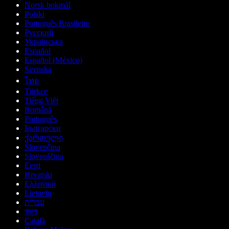
Norsk bokmål
Polski
Português Brasileiro
Русский
Українська
Español
Español (México)
Svenska
ไทย
Türkçe
Tiếng Việt
Română
Português
Български
ქართული
Slovenčina
Slovenščina
Eesti
Hrvatski
Ελληνικά
Lietuvių
עברית
বাংলা
Català