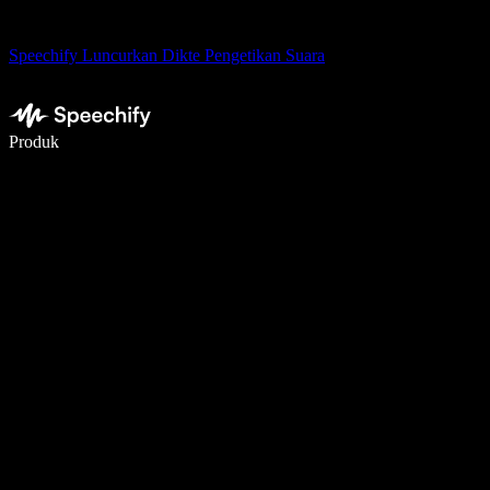
Speechify Luncurkan Dikte Pengetikan Suara
Menulis 5× lebih cepat dengan dikte suara
Produk
Pelajari lebih lanjut