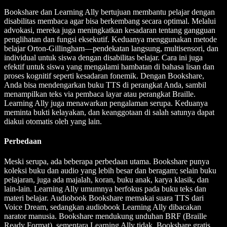
Bookshare dan Learning Ally bertujuan membantu pelajar dengan
disabilitas membaca agar bisa berkembang secara optimal. Melalui
advokasi, mereka juga meningkatkan kesadaran tentang gangguan
penglihatan dan fungsi eksekutif. Keduanya menggunakan metode
belajar Orton-Gillingham—pendekatan langsung, multisensori, dan
individual untuk siswa dengan disabilitas belajar. Cara ini juga
efektif untuk siswa yang mengalami hambatan di bahasa lisan dan
proses kognitif seperti kesadaran fonemik. Dengan Bookshare,
Anda bisa mendengarkan buku TTS di perangkat Anda, sambil
menampilkan teks via pembaca layar atau perangkat Braille.
Learning Ally juga menawarkan pengalaman serupa. Keduanya
meminta bukti kelayakan, dan keanggotaan di salah satunya dapat
diakui otomatis oleh yang lain.
Perbedaan
Meski serupa, ada beberapa perbedaan utama. Bookshare punya
koleksi buku dan audio yang lebih besar dan beragam; selain buku
pelajaran, juga ada majalah, koran, buku anak, karya klasik, dan
lain-lain. Learning Ally umumnya berfokus pada buku teks dan
materi belajar. Audiobook Bookshare memakai suara TTS dari
Voice Dream, sedangkan audiobook Learning Ally dibacakan
narator manusia. Bookshare mendukung unduhan BRF (Braille
Ready Format), sementara Learning Ally tidak. Bookshare gratis