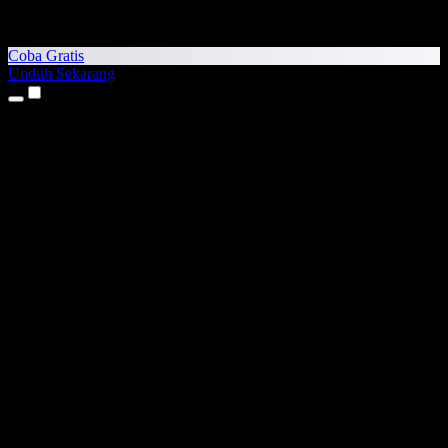
Coba Gratis
Unduh Sekarang
Produk
Teks ke Suara
Aplikasi iPhone & iPad
Aplikasi Android
Ekstensi Chrome
Ekstensi Edge
Aplikasi Web
Aplikasi Mac
Aplikasi Windows