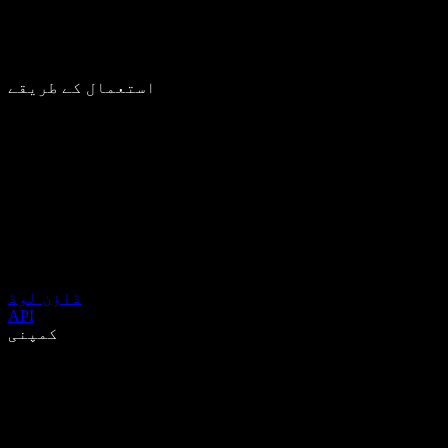
استعمال کے طریقے
ڈاؤن لوڈ
API
کمپنی