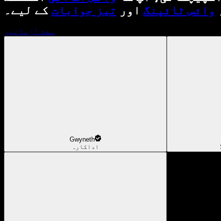
وائس ٹائپنگ
اور
تیز جوابات
کے لیے۔
مفت آزمائیں
Gwyneth
اداکارہ