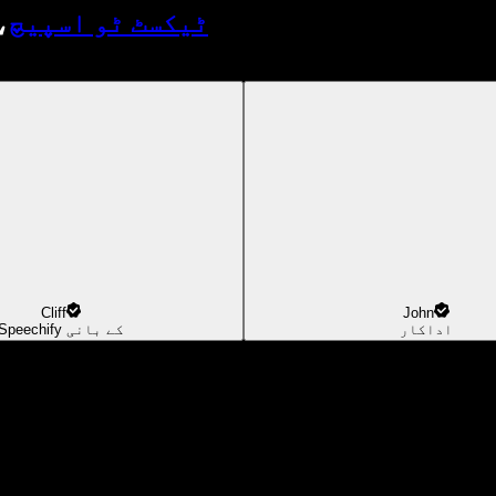
ٹیکسٹ ٹو اسپیچ
،
Cliff
John
اداکار
Speechify کے بانی