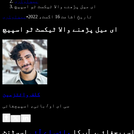
پیداواری
ای میل پڑھنے والا ٹیکسٹ ٹو اسپیچ
تاریخِ اشاعت
16 اگست، 2022
•
پیداواری
ای میل پڑھنے والا ٹیکسٹ ٹو اسپیچ
کلف وائتزمین
سی ای او / بانی، اسپیچفائی
سپیچفائی، آپ کا
وائس اے آئی
اسسٹنٹ