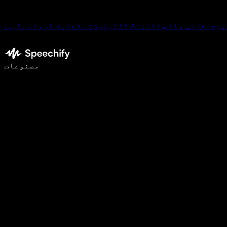
پیچیفائی وائس ٹائپنگ ڈکٹیٹیشن متعارف کروا رہا ہے
وائس ٹائپنگ کے ساتھ 5 گنا تیزی سے لکھیں
مصنوعات
مزید جانیں