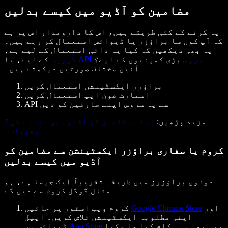
مضامین کو آڈیو میں کیسے بدلیں
یہ کرنے کے کئی طریقے ہیں، اس کا دارومدار اس پر ہے
کہ آپ کون سا براؤزر یا ڈیوائس استعمال کر رہے ہیں۔
یہ بھی دیکھیں کہ کیا یہ ذاتی استعمال کے لیے ہے،
API سروس
بڑی کمپنیوں کے لیے؟
کے لیے، یا
گروپس
آئیں مختلف صورتیں دیکھتے ہیں۔
براؤزر ایکسٹینشن استعمال کریں
اسمارٹ فون ایپ استعمال کریں
API سے یہ سروس اپنے صارفین کو دیں
مزید پڑھیں
:
اپنے مضامین کو آڈیو میں بدلنے کی 7
وجوہات
۔
کروم یا سفاری براؤزر ایکسٹینشن سے مضامین کو
آڈیو میں کیسے بدلیں
دونوں براؤزرز میں طریقہ تقریباً ایک جیسا ہے، ہم
مثال گوگل کروم سے دیں گے
اور
Google Chrome Store
کروم ویب اسٹور پر جائیں
اپنی مطلوبہ ایکسٹینشن تلاش کریں۔ ایپل
میں بھی یہی کام کیا جا سکتا
App Store
ڈیوائس پر