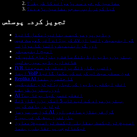
مضامین کو خود سے پڑھوانے کا طریقہ؟
کیا کوئی ایپ ہے جو مضامین پڑھ دے؟
تجویز کردہ پوسٹس
ویڈیو پرومو کیسے بنائیں: مکمل گائیڈ
گو اینیمیٹ وائسز ان لاک کریں: اے آئی گھوسٹ فیس
اور گو اینیمیٹ وائسز کا موازنہ
امیج اینیمیٹر
بہترین ویڈیو ایڈیٹنگ سافٹ ویئر: عام کلپس کو
شاندار ویڈیو میں بدلیں
IVR وائس ریکارڈنگ پرامپٹس کو سمجھنا
اپنا VoIP فون سسٹم سیٹ اپ کرنے کی مکمل گائیڈ
Replika AI کا حتمی رہنما
انٹرایکٹو ویڈیوز کی تیاری: ٹولز، تکنیکیں
اور بہترین طریقے
AI انفلوئنسر کیا ہوتا ہے؟
بہترین مواد کے لیے ٹاپ 5 اسکرین ریکارڈنگ
ٹولز دریافت کریں
کون سی سروسز AI گرل فرینڈز، ساتھی اور
پارٹنرز پیش کرتی ہیں؟
اسپیچ ٹو ٹیکسٹ بمقابلہ ٹیکسٹ ٹو اسپیچ: معاون
ٹیکنالوجی پر تقابلی رہنما