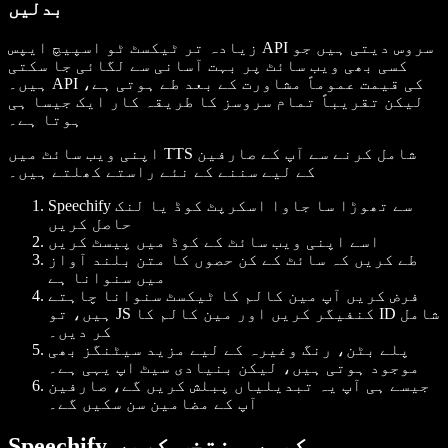
بدلیں
زیادہ تر ٹیکسٹ ٹو اسپیچ ایپس API سروس دیتی ہیں جو
کسی بھی ویب سائٹ پر بہت آسانی سے لگائی جا سکتی
ہیں۔ API کی قیمت عموماً مشاورت کے بعد طے ہوتی ہے،
لیکن تقریباً تمام سروسز کا طریقہ کار ایک جیسا ہی
ہوتا ہے۔
اپنی ویب سائٹ میں TTS شامل کرنے سے آپ کے صارفین
کے لیے سننے کے نئے راستے کھلتے ہیں۔
Speechify سے تھوڑا سا جاوا اسکرپٹ کوڈ یا لنک
حاصل کریں
اسے اپنی ویب سائٹ کے کوڈ میں پیسٹ کریں
طے کریں کہ سائٹ کے کن حصوں کا متن بلند آواز
میں سنوانا ہے
فرض کریں آپ مین کالم کا ٹیکسٹ سنوانا چاہتے
ہیں، تو JS کنفیگر کریں اور مین کالم کا ID شامل
کر دیں۔
پلے بٹن، رنگ وغیرہ کے لیے مزید سیٹنگز بھی
موجود ہوتی ہیں، لیکن بنیادی سیٹ اپ یہی ہے۔
جیسے ہی آپ یہ تبدیلیاں پبلش کریں گے، صارفین
آپ کے مضامین سن سکیں گے۔
Speechify کیوں منتخب کریں