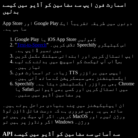
اسمارٹ فون ایپ سے مضامین کو آڈیو میں کیسے
بدلیں
App Store اور Google Play دونوں میں طریقہ تقریباً ایک
سا ہی ہے۔
Google Play یا iOS App Store کھولیں
" تلاش کریں۔ Speechify اس کیٹیگری
Text-to-Speech
"
میں نمبر 1 ایپ ہے۔
ایپ انسٹال کریں اور ابتدائی سیٹنگ مکمل کریں
بس! اب آپ ٹیکسٹ کو اسپیچ میں بدلنے کے لیے
تیار ہیں۔
زیادہ تر اسمارٹ فون TTS ایپس میں براؤزر
ایکسٹینشنز بھی سبسکرپشن کے ساتھ آتی ہیں۔
Speechify بھی براؤزر ایکسٹینشن دیتا ہے۔ Chrome
یا Safari میں انسٹال کریں اور کسی بھی ڈیوائس
پر مضامین آڈیو میں سنیں۔
ان ایپلیکیشنز میں چند بنیادی مراحل ہوتے ہیں۔
ساتھ ہی یہ بھی ضروری ہے کہ درست فائل ڈاؤن لوڈ
کریں۔ اگر آپ میک پر ہیں تو MacOS ورژن لیں، اور
اگر ونڈوز پر ہیں تو Windows ورژن۔
API سے آسانی سے مضامین کو آڈیو میں کیسے