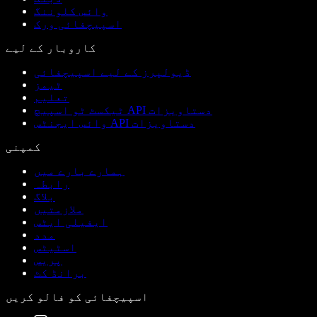
وائس کلوننگ
اسپیچفائی ورک
کاروبار کے لیے
ڈیولپرز کے لیے اسپیچفائی
ٹیمز
تعلیم
ٹیکسٹ ٹو اسپیچ API دستاویزات
وائس ایجنٹس API دستاویزات
کمپنی
ہمارے بارے میں
رابطہ
بلاگ
ملازمتیں
ایفیلی ایٹس
مدد
اسٹیٹس
پریس
برانڈ کٹ
اسپیچفائی کو فالو کریں