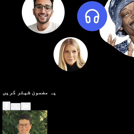
یہ مضمون شیئر کریں