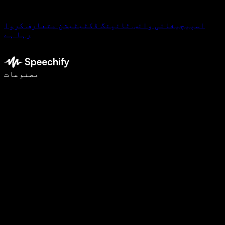
اسپیچیفائی وائس ٹائپنگ ڈکٹیٹیشن متعارف کروا
رہا ہے
وائس ٹائپنگ کے ساتھ 5 گنا تیزی سے لکھیں
مصنوعات
مزید جانیں