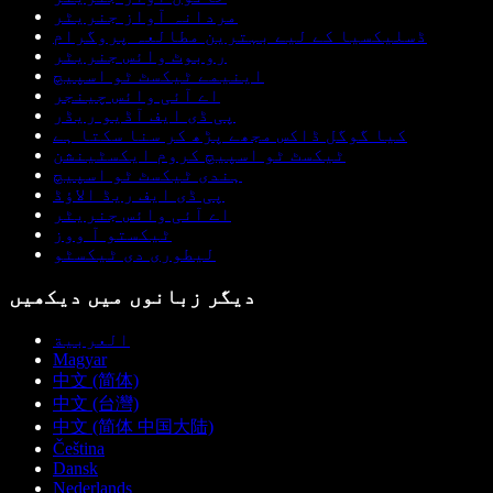
مردانہ آواز جنریٹر
ڈسلیکسیا کے لیے بہترین مطالعہ پروگرام
روبوٹ وائس جنریٹر
اینیمے ٹیکسٹ ٹو اسپیچ
اے آئی وائس چینجر
پی ڈی ایف آڈیو ریڈر
کیا گوگل ڈاکس مجھے پڑھ کر سنا سکتا ہے
ٹیکسٹ ٹو اسپیچ کروم ایکسٹینشن
ہندی ٹیکسٹ ٹو اسپیچ
پی ڈی ایف ریڈ الاؤڈ
اے آئی وائس جنریٹر
ٹیکستو آ ووز
لیطوری دی ٹیکسٹو
دیگر زبانوں میں دیکھیں
العربية
Magyar
中文 (简体)
中文 (台灣)
中文 (简体 中国大陆)
Čeština
Dansk
Nederlands