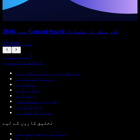
2026 میں Gemini Spark کے بہترین متبادل
22 مئی، 2026
سب دیکھیں
ٹیکسٹ ٹو اسپیچ
آئی فون اور آئی پیڈ ایپس
اینڈرائیڈ ایپ
میک ایپ
ونڈوز ایپ
ویب ایپ
کروم ایکسٹینشن
ایج ایڈ آن
ڈاؤن لوڈ کریں
تخلیق کاروں کے لیے
اے آئی وائس جنریٹر
ڈبنگ