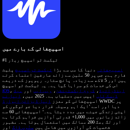
اسپیچفائی کے بارے میں
#1 ٹیکسٹ ٹو اسپیچ ریڈر
اسپیچفائی
دنیا کا سب سے بڑا
ٹیکسٹ ٹو اسپیچ
پلیٹ
فارم ہے، جس پر 50 ملین سے زائد صارفین اعتماد کرتے
ہیں اور 5 لاکھ سے زیادہ پانچ ستارہ ریویوز کے ذریعے
اس کی خدمات کو سراہا گیا ہے۔ یہ ٹیکسٹ ٹو اسپیچ
اینڈرائیڈ
،
کروم ایکسٹینشن
،
ویب ایپ
اور
میک
،
iOS
ڈیسک ٹاپ
ایپس میں دستیاب ہے۔ 2025 میں،
ایپل نے
WWDC پر
اسپیچفائی کو معزز
ایپل ڈیزائن ایوارڈ
دیا اور اسے ’ایک اہم وسیلہ قرار دیا جو لوگوں کو
اپنی زندگی جینے میں مدد دیتا ہے۔‘ اسپیچفائی 60 سے
زائد زبانوں میں 1,000+ قدرتی آوازیں فراہم کرتا ہے
اور لگ بھگ 200 ممالک میں استعمال ہوتا ہے۔ مشہور
شخصیات کی آوازوں میں شامل ہیں
سنُوپ ڈاگ
اور