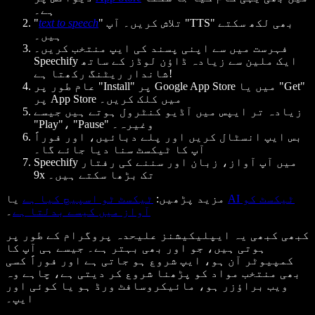
ہے۔
" بھی لکھ سکتے
TTS
" تلاش کریں۔ آپ "
text to speech
"
ہیں۔
فہرست میں سے اپنی پسند کی ایپ منتخب کریں۔
Speechify ایک ملین سے زیادہ ڈاؤن لوڈز کے ساتھ
شاندار ریٹنگ رکھتا ہے!
"
Get
" پر Google App Store میں یا "
Install
عام طور پر "
پر App Store میں کلک کریں۔
زیادہ تر ایپس میں آڈیو کنٹرول ہوتے ہیں جیسے
" وغیرہ۔
Pause
"، "
Play
"
بس ایپ انسٹال کریں اور پلے دبائیں، اور فوراً
آپ کا ٹیکسٹ سنا دیا جائے گا۔
Speechify میں آپ آواز، زبان اور سننے کی رفتار
9x تک بڑھا سکتے ہیں۔
AI ٹیکسٹ کو
یا
مزید پڑھیں
:
ٹیکسٹ ٹو اسپیچ کیا ہے
آواز میں کیسے بدلتا ہے
۔
کبھی کبھی یہ ایپلیکیشنز علیحدہ پروگرام کے طور پر
ہوتی ہیں، جو اور بھی بہتر ہے۔ جیسے ہی آپ کا
کمپیوٹر آن ہو، ایپ شروع ہو جاتی ہے اور فوراً کسی
بھی منتخب مواد کو پڑھنا شروع کر دیتی ہے، چاہے وہ
ویب براؤزر ہو، مائیکروسافٹ ورڈ ہو یا کوئی اور
ایپ۔