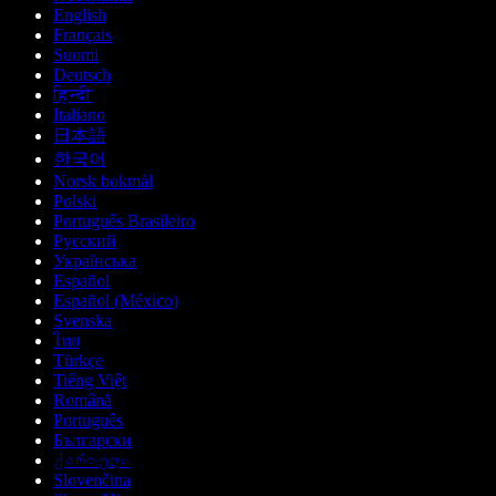
English
Français
Suomi
Deutsch
हिन्दी
Italiano
日本語
한국어
Norsk bokmål
Polski
Português Brasileiro
Русский
Українська
Español
Español (México)
Svenska
ไทย
Türkçe
Tiếng Việt
Română
Português
Български
ქართული
Slovenčina