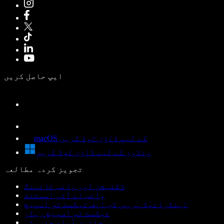
ایپ حاصل کریں
macOS کے لیے ڈاؤن لوڈ کریں
ونڈوز کے لیے ڈاؤن لوڈ کریں
تجویز کردہ مطالعہ
ڈکٹیشن اور وائس ٹائپنگ
وائس اے آئی اسسٹنٹ
اینڈرائیڈ پر پی ڈی ایف ٹیکسٹ ٹو اسپیچ
ٹیکسٹ ٹو اسپیچ ریڈر
خاتون آواز جنریٹر