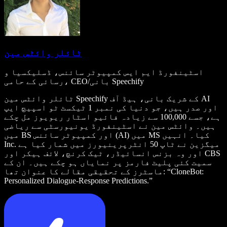
ٹائلر وائٹس مین
اسٹینفورڈ ایم ایس کمپیوٹر سائنس، ڈسلیکسیا و
رسائی کے حامی، CEO/بانی Speechify
ٹائلر وائٹس مین Speechify کے شریک بانی، ہیڈ آف AI
اور صدر ہیں، جو دنیا کی نمبر 1 ٹیکسٹ ٹو اسپیچ ایپ
ہے، جسے 100,000 سے زیادہ فائیو اسٹار ریویوز مل چکے
ہیں۔ وائٹس مین نے اسٹینفورڈ یونیورسٹی سے ریاضی
میں BS اور کمپیوٹر سائنس (AI) میں MS کیا۔ انہیں
Inc. میگزین نے ٹاپ 50 انٹرپرینیورز میں شمار کیا ہے
اور وہ بزنس انسائیڈر، ٹیک کرنچ، لائف ہیکر اور CBS
سمیت کئی پلیٹ فارمز پر نمایاں ہو چکے ہیں۔ ان کے
ماسٹرز کے تحقیقی مقالے کا عنوان تھا: “CloneBot:
Personalized Dialogue-Response Predictions.”