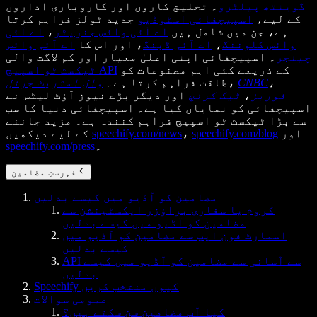
گوینتھ پیلٹرو
۔ تخلیق کاروں اور کاروباری اداروں
کے لیے،
اسپیچفائی اسٹوڈیو
جدید ٹولز فراہم کرتا
ہے، جن میں شامل ہیں
اے آئی وائس جنریٹر
،
اے آئی
وائس کلوننگ
،
اے آئی ڈبنگ
، اور اس کا
اے آئی وائس
چینجر
۔ اسپیچفائی اپنی اعلیٰ معیار اور کم لاگت والی
کے ذریعے کئی اہم مصنوعات کو
ٹیکسٹ ٹو اسپیچ API
،
CNBC
،
طاقت فراہم کرتا ہے۔
وال اسٹریٹ جرنل
فوربز
،
ٹیک کرنچ
اور دیگر بڑے نیوز آؤٹ لیٹس نے
اسپیچفائی کو نمایاں کیا ہے۔ اسپیچفائی دنیا کا سب
سے بڑا ٹیکسٹ ٹو اسپیچ فراہم کنندہ ہے۔ مزید جاننے
اور
speechify.com/blog
،
speechify.com/news
کے لیے دیکھیں
۔
speechify.com/press
فہرستِ مضامین
مضامین کو آڈیو میں کیسے بدلیں
کروم یا سفاری براؤزر ایکسٹینشن سے
مضامین کو آڈیو میں کیسے بدلیں
اسمارٹ فون ایپ سے مضامین کو آڈیو میں
کیسے بدلیں
API سے آسانی سے مضامین کو آڈیو میں کیسے
بدلیں
Speechify کیوں منتخب کریں
عمومی سوالات
کیا آپ مضامین سن سکتے ہیں؟