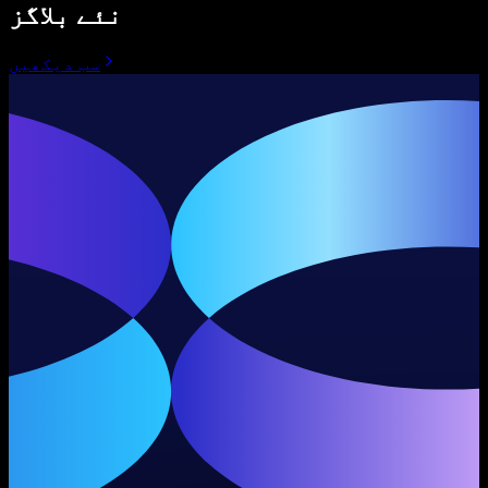
نئے بلاگز
سب دیکھیں