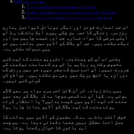
عمومی سوالات
کیا آپ مضامین سن سکتے ہیں؟
مضامین کو خود سے پڑھوانے کا طریقہ؟
کیا کوئی ایپ ہے جو مضامین پڑھ دے؟
اب جب اسمارٹ فونز اور دیگر موبائل ڈیوائسز ہماری
روزمرہ زندگی کا حصہ بن چکی ہیں، ایک بات طے ہے: آپ
اپنی مرضی کا مواد جہاں، جب اور جیسے چاہیں سن اور
دیکھ سکتے ہیں۔ جب آپ بلاگ کو آڈیو میں بدلتے ہیں تو
یہی سہولت ملتی ہے۔
یعنی اب آپ کو پسندیدہ انٹرویو سننے کے لیے کسی
مخصوص وقت پر ریڈیو یا ٹی وی کے سامنے بیٹھنے کی
ضرورت نہیں۔ آپ اسے صبح کے سفر میں، جم میں ورزش کے
دوران، یا لنچ بریک میں بھی سن سکتے ہیں۔ مواقع کی
کوئی کمی نہیں۔
یہی بات زیادہ تر آن لائن تحریری مواد پر بھی لاگو
ہوتی ہے۔ کیا آپ نے کبھی سوچا ہے کہ بلاگ کو بعد میں
سننے کے لیے آڈیو میں کیسے بدلیں؟ یا انتظار کرتے
ہوئے سننے کے لیے بلاگ کو آڈیو بنانا چاہا ہو؟
خوش آئند بات یہ ہے کہ مضمون کو آڈیو میں بدلنے کا
عمل اتنا مشکل نہیں جتنا دکھائی دیتا ہے۔ بس چند
اہم باتوں کا خیال رکھنا ہوتا ہے۔