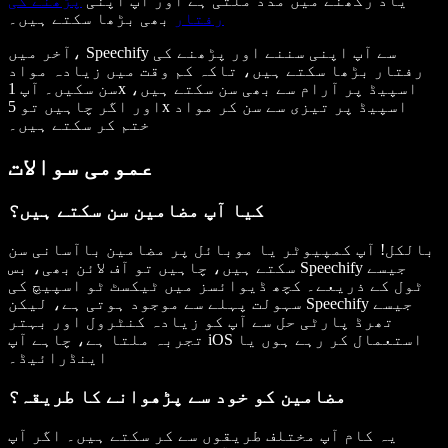
یاد رکھنے میں مدد ملتی ہے اور آپ اپنی
پڑھنے کی
رفتار
بھی بڑھا سکتے ہیں۔
آخر میں، Speechify سے آپ اپنی سننے اور پڑھنے کی
رفتار بڑھا سکتے ہیں، تاکہ کم وقت میں زیادہ مواد
سن سکیں۔ آپ 1x اسپیڈ پر آرام سے بھی سن سکتے ہیں،
اور اگر چاہیں تو 5x اسپیڈ پر تیزی سے سن کر مواد
ختم کر سکتے ہیں۔
عمومی سوالات
کیا آپ مضامین سن سکتے ہیں؟
بالکل! آپ کمپیوٹر یا موبائل پر مضامین باآسانی سن
سکتے ہیں، چاہیں تو آف لائن بھی، بس Speechify جیسے
ٹول کے ذریعے۔ کچھ ڈیوائسز میں ٹیکسٹ ٹو اسپیچ کی
سہولت پہلے سے موجود ہوتی ہے، لیکن Speechify جیسے
تھرڈ پارٹی حل سے آپ کو زیادہ کنٹرول اور بہتر
تجربہ ملتا ہے، چاہے آپ iOS استعمال کر رہے ہوں یا
اینڈرائیڈ۔
مضامین کو خود سے پڑھوانے کا طریقہ؟
یہ کام آپ مختلف طریقوں سے کر سکتے ہیں۔ اگر آپ