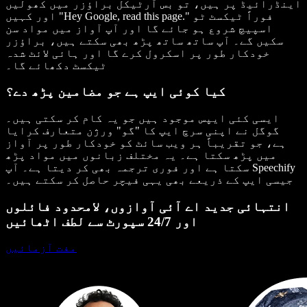
اینڈرائیڈ پر ہیں، تو بس آرٹیکل براؤزر میں کھولیں
اور کہیں "Hey Google, read this page." فوراً ٹیکسٹ ٹو
اسپیچ شروع ہو جائے گا اور آپ آواز میں مواد سن
سکیں گے۔ آپ ساتھ ساتھ پڑھ بھی سکتے ہیں، براؤزر
خودکار طور پر اسکرول کرے گا اور ہائی لائٹ شدہ
ٹیکسٹ دکھائے گا۔
کیا کوئی ایپ ہے جو مضامین پڑھ دے؟
ایسی کئی ایپس موجود ہیں جو یہ کام کر سکتی ہیں۔
گوگل نے اپنی سرچ ایپ کا "گو" ورژن متعارف کرایا
ہے، جو تقریباً ہر ویب سائٹ کو خودکار طور پر آواز
میں پڑھ سکتا ہے۔ یہ مختلف زبانوں میں مواد پڑھ
سکتا ہے اور فوری ترجمہ بھی کر دیتا ہے۔ آپ Speechify
جیسی ایپ کے ذریعے بھی یہی فیچر حاصل کر سکتے ہیں۔
انتہائی جدید اے آئی آوازوں، لامحدود فائلوں
اور 24/7 سپورٹ سے لطف اٹھائیں
مفت آزمائیں