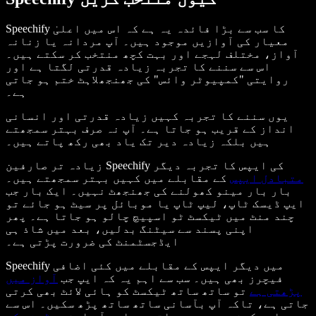
Speechify کا سب سے بڑا فائدہ یہ ہے کہ اس میں اعلیٰ
معیار کی آوازیں موجود ہیں۔ آپ مردانہ یا زنانہ
آواز، مختلف لہجے اور بہت کچھ منتخب کر سکتے ہیں۔
اس سے سننے کا تجربہ زیادہ قدرتی لگتا ہے اور
روایتی "کمپیوٹر وائس" کی جھنجھلاہٹ ختم ہو جاتی
ہے۔
یوں سننے کا تجربہ کہیں زیادہ قدرتی اور انسانی
انداز کے قریب ہو جاتا ہے۔ آپ نہ صرف بہتر سمجھتے
ہیں بلکہ زیادہ دیر تک یاد بھی رکھ پاتے ہیں۔
زیادہ تر صارفین Speechify کی ایپس کا تجربہ دیگر
متبادل ایپس
کے مقابلے میں کہیں بہتر سمجھتے ہیں۔
بار بار مینو کھولنے کی جھنجھٹ نہیں۔ ایک بار جب
ایپ ڈیسک ٹاپ، لیپ ٹاپ یا موبائل پر سیٹ ہو جائے تو
چند منٹ میں ٹیکسٹ ٹو اسپیچ چالو ہو جاتا ہے۔ پھر
اپنی پسند سے سیٹنگ بدلیں، بعد میں شاذ ہی
ایڈجسٹمنٹ کی ضرورت پڑتی ہے۔
Speechify میں دیگر ایپس کے مقابلے میں کئی اضافی
فیچرز بھی ہیں۔ سب سے اہم یہ کہ ایپ جب
آواز میں
پڑھتی ہے
تو ساتھ ساتھ ٹیکسٹ کو ہائی لائٹ بھی کرتی
جاتی ہے، تاکہ آپ بآسانی ساتھ ساتھ پڑھ سکیں۔ اس سے