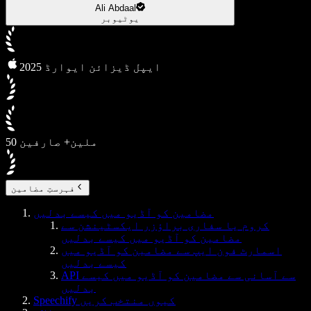
Ali Abdaal
یوٹیوبر
2025 ایپل ڈیزائن ایوارڈ
50 ملین+ صارفین
فہرستِ مضامین
مضامین کو آڈیو میں کیسے بدلیں
کروم یا سفاری براؤزر ایکسٹینشن سے
مضامین کو آڈیو میں کیسے بدلیں
اسمارٹ فون ایپ سے مضامین کو آڈیو میں
کیسے بدلیں
API سے آسانی سے مضامین کو آڈیو میں کیسے
بدلیں
Speechify کیوں منتخب کریں