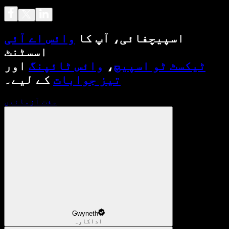
اسپیچفائی، آپ کا
وائس اے آئی
اسسٹنٹ
ٹیکسٹ ٹو اسپیچ
،
وائس ٹائپنگ
اور
تیز جوابات
کے لیے۔
مفت آزمائیں
Gwyneth
اداکارہ