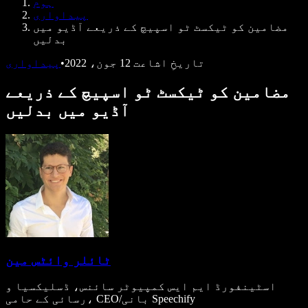
ہوم
ڈویلپرز کے لیے Speechify
پیداواری
مضامین کو ٹیکسٹ ٹو اسپیچ کے ذریعے آڈیو میں
بدلیں
تاریخِ اشاعت
12 جون، 2022
•
پیداواری
مضامین کو ٹیکسٹ ٹو اسپیچ کے ذریعے
آڈیو میں بدلیں
ٹائلر وائٹس مین
اسٹینفورڈ ایم ایس کمپیوٹر سائنس، ڈسلیکسیا و
رسائی کے حامی، CEO/بانی Speechify