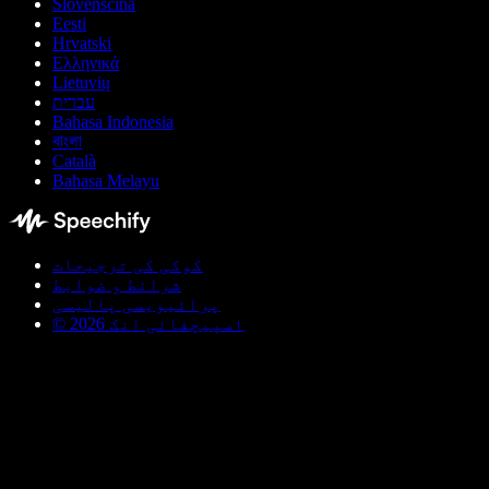
Slovenščina
Eesti
Hrvatski
Ελληνικά
Lietuvių
עברית
Bahasa Indonesia
বাংলা
Català
Bahasa Melayu
کوکی کی ترجیحات
شرائط و ضوابط
پرائیویسی پالیسی
© اسپیچفائی انک 2026