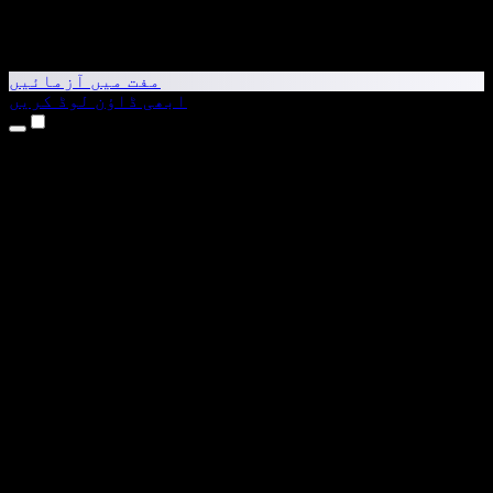
مفت میں آزمائیں
ابھی ڈاؤن لوڈ کریں
مصنوعات
متن کو آواز میں بدلیں
iPhone اور iPad ایپس
Android ایپ
Chrome ایکسٹینشن
Edge ایکسٹینشن
ویب ایپ
Mac ایپ