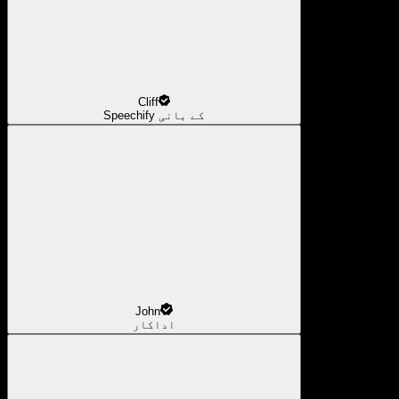
Cliff
Speechify کے بانی
John
اداکار