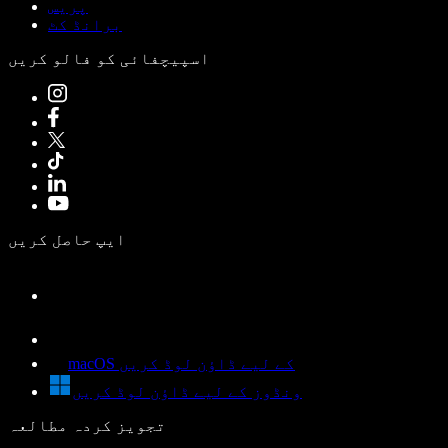
پریس
برانڈ کٹ
اسپیچفائی کو فالو کریں
ایپ حاصل کریں
macOS کے لیے ڈاؤن لوڈ کریں
ونڈوز کے لیے ڈاؤن لوڈ کریں
تجویز کردہ مطالعہ