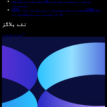
آپ کی رہنمائی کے لیے 10 تخلیقی پوڈکاسٹ
آئیڈیاز
تصاویر کو حسبِ ضرورت بنائیں اور 1920x1080 بیک
گراؤنڈ میں مزید تلاش کریں
نئے بلاگز
سب دیکھیں