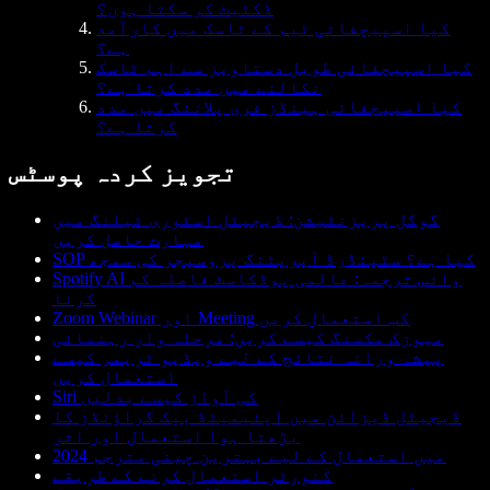
ڈکٹیٹ کر سکتا ہوں؟
کیا اسپیچفائی ٹیم کے ٹاسک میں کارآمد
ہے؟
کیا اسپیچفائی طویل دستاویز سے اہم ٹاسک
نکالنے میں مدد کرتا ہے؟
کیا اسپیچفائی ہینڈز فری پلاننگ میں مدد
کرتا ہے؟
تجویز کردہ پوسٹس
گوگل پریزنٹیشن: ڈیجیٹل اسٹوری ٹیلنگ میں
مہارت حاصل کریں
SOP کیا ہے؟ سٹینڈرڈ آپریٹنگ پروسیجر کی سمجھ
Spotify AI وائس ترجمہ: عالمی پوڈکاسٹ فاصلہ کم
کرنا
Zoom Webinar اور Meeting کب استعمال کریں
میوزک مکسنگ کیسے کریں: مرحلہ وار رہنمائی
پیشہ ورانہ نتائج کے لیے ویڈیو ٹریمر کیسے
استعمال کریں
Siri کی آواز کیسے بدلیں
ڈیجیٹل ڈیزائن میں اینیمیٹڈ بیک گراؤنڈز کا
بڑھتا ہوا استعمال اور اثر
2024 میں استعمال کے لیے بہترین چینی مترجم
کنورٹر استعمال کرنے کے طریقے