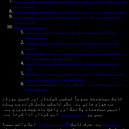
کراس ڈیوائس ایکسس ٹاسک مینجمنٹ میں کیسے مدد
دیتا ہے؟
اسپیچفائی روایتی ٹاسک ایپ سے کیسے مختلف ہے؟
اسپیچفائی طویل المدت منصوبوں میں کیسے مدد
کرتا ہے؟
عمومی سوالات
کیا اسپیچفائی ٹو ڈو لسٹ ایپ کی جگہ لے
سکتا ہے؟
کیا اسپیچفائی سے اہم آئٹمز نکال سکتے
ہیں؟
کیا میں دوسرے ایپس میں براہِ راست ٹاسک
ڈکٹیٹ کر سکتا ہوں؟
کیا اسپیچفائی ٹیم کے ٹاسک میں کارآمد
ہے؟
کیا اسپیچفائی طویل دستاویز سے اہم ٹاسک
نکالنے میں مدد کرتا ہے؟
کیا اسپیچفائی ہینڈز فری پلاننگ میں مدد
کرتا ہے؟
ٹاسک مینجمنٹ عموماً لسٹس، کیلنڈر اور کنبن بورڈز
سے جوڑی جاتی ہے۔ مگر ٹاسکس مکمل کرنے سے پہلے
انہیں سمجھنا، پلاننگ اور واضح بات چیت ضروری ہے۔
یہی پر
اسپیچفائی
اہم کردار ادا کرتا ہے۔
AI اسسٹنٹ
ہے۔ صرف ٹاسک
ایک وائس بیسڈ
اسپیچفائی