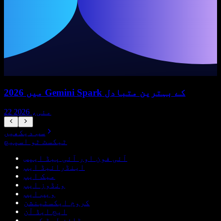
2026 میں Gemini Spark کے بہترین متبادل
22 مئی، 2026
سب دیکھیں
ٹیکسٹ ٹو اسپیچ
آئی فون اور آئی پیڈ ایپس
اینڈرائیڈ ایپ
میک ایپ
ونڈوز ایپ
ویب ایپ
کروم ایکسٹینشن
ایج ایڈ آن
ڈاؤن لوڈ کریں