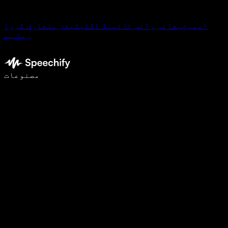
اسپیچیفائی وائس ٹائپنگ ڈکٹیٹیشن متعارف کروا
رہا ہے
وائس ٹائپنگ کے ساتھ 5 گنا تیزی سے لکھیں
مصنوعات
مزید جانیں