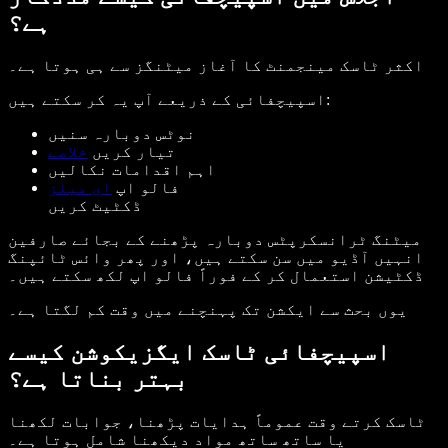
ہے؟
اکثر ٹاسک مینجمنٹ کا آغاز میٹنگز سے ہی ہوتا ہے۔
اسپیچفائی کے ذریعے آپ یہ کر سکتے ہیں:
نوٹس دوبارہ سنیں
تیار کریں
خلاصے
اہم اقدامات نکالیں
فالو اپ
ای میلز
ڈکٹیٹ کریں
میٹنگ ٹرانسکرپٹس دوبارہ پڑھنے کے بجائے صارفین
انہیں آڈیو میں سن سکتے ہیں، اور پھر وائس ٹائپنگ
ڈکٹیشن استعمال کر کے فوراً فالو اپ لکھ سکتے ہیں۔
یوں بحث سے ایکشن تک پہنچنے میں وقت کم لگتا ہے۔
اسپیچفائی ٹاسک ایگزیکوشن کیسے
بہتر بناتا ہے؟
ٹاسک کرتے وقت عموماً ہدایات پڑھنا، جوابات لکھنا
یا ساتھ ساتھ مواد دیکھنا شامل ہوتا ہے۔