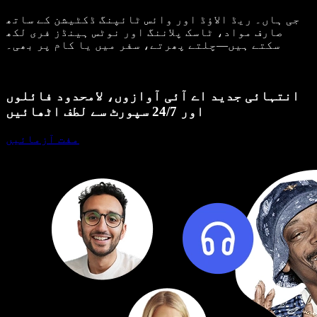
جی ہاں۔ ریڈ الاؤڈ اور وائس ٹائپنگ ڈکٹیشن کے ساتھ
صارف مواد، ٹاسک پلاننگ اور نوٹس ہینڈز فری لکھ
سکتے ہیں—چلتے پھرتے، سفر میں یا کام پر بھی۔
انتہائی جدید اے آئی آوازوں، لامحدود فائلوں
اور 24/7 سپورٹ سے لطف اٹھائیں
مفت آزمائیں