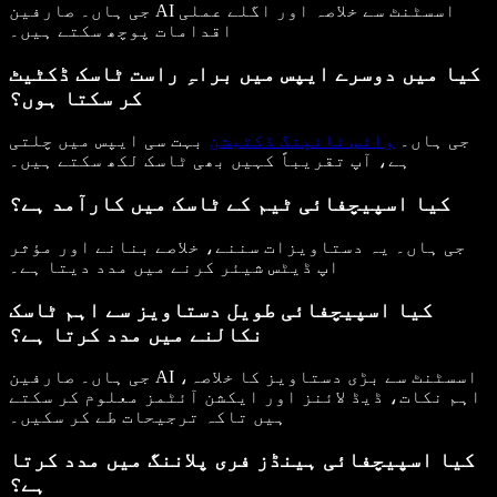
جی ہاں۔ صارفین AI اسسٹنٹ سے خلاصہ اور اگلے عملی
اقدامات پوچھ سکتے ہیں۔
کیا میں دوسرے ایپس میں براہِ راست ٹاسک ڈکٹیٹ
کر سکتا ہوں؟
جی ہاں۔
وائس ٹائپنگ ڈکٹیشن
بہت سی ایپس میں چلتی
ہے، آپ تقریباً کہیں بھی ٹاسک لکھ سکتے ہیں۔
کیا اسپیچفائی ٹیم کے ٹاسک میں کارآمد ہے؟
جی ہاں۔ یہ دستاویزات سننے، خلاصے بنانے اور مؤثر
اپ ڈیٹس شیئر کرنے میں مدد دیتا ہے۔
کیا اسپیچفائی طویل دستاویز سے اہم ٹاسک
نکالنے میں مدد کرتا ہے؟
جی ہاں۔ صارفین AI اسسٹنٹ سے بڑی دستاویز کا خلاصہ،
اہم نکات، ڈیڈ لائنز اور ایکشن آئٹمز معلوم کر سکتے
ہیں تاکہ ترجیحات طے کر سکیں۔
کیا اسپیچفائی ہینڈز فری پلاننگ میں مدد کرتا
ہے؟