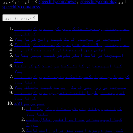
اور
speechify.com/blog
،
speechify.com/news
کے لیے دیکھیں
۔
speechify.com/press
فہرستِ مضامین
اسپیچفائی جلدی ٹاسک کیپچر کرنے میں کیسے مدد
کرتا ہے؟
اسپیچفائی پیچیدہ ٹاسک کیسے واضح کرتا ہے؟
اسپیچفائی پلاننگ سیشنز میں کیسے مدد کرتا ہے؟
اجلاس میں اسپیچفائی کیسے مددگار ہے؟
اسپیچفائی ٹاسک ایگزیکوشن کیسے بہتر بناتا
ہے؟
کیا اسپیچفائی کانٹیکسٹ سوئچنگ کم کر سکتا
ہے؟
کراس ڈیوائس ایکسس ٹاسک مینجمنٹ میں کیسے مدد
دیتا ہے؟
اسپیچفائی روایتی ٹاسک ایپ سے کیسے مختلف ہے؟
اسپیچفائی طویل المدت منصوبوں میں کیسے مدد
کرتا ہے؟
عمومی سوالات
کیا اسپیچفائی ٹو ڈو لسٹ ایپ کی جگہ لے
سکتا ہے؟
کیا اسپیچفائی سے اہم آئٹمز نکال سکتے
ہیں؟
کیا میں دوسرے ایپس میں براہِ راست ٹاسک