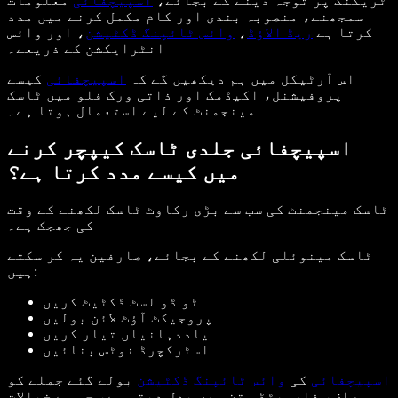
ٹریکنگ پر توجہ دینے کے بجائے،
اسپیچفائی
معلومات
سمجھنے، منصوبہ بندی اور کام مکمل کرنے میں مدد
کرتا ہے
ریڈ الاؤڈ
،
وائس ٹائپنگ ڈکٹیشن
، اور وائس
انٹرایکشن کے ذریعے۔
اس آرٹیکل میں ہم دیکھیں گے کہ
اسپیچفائی
کیسے
پروفیشنل، اکیڈمک اور ذاتی ورک فلو میں ٹاسک
مینجمنٹ کے لیے استعمال ہوتا ہے۔
اسپیچفائی جلدی ٹاسک کیپچر کرنے
میں کیسے مدد کرتا ہے؟
ٹاسک مینجمنٹ کی سب سے بڑی رکاوٹ ٹاسک لکھنے کے وقت
کی جھجک ہے۔
ٹاسک مینوئلی لکھنے کے بجائے، صارفین یہ کر سکتے
ہیں:
ٹو ڈو لسٹ ڈکٹیٹ کریں
پروجیکٹ آؤٹ لائن بولیں
یاددہانیاں تیار کریں
اسٹرکچرڈ نوٹس بنائیں
اسپیچفائی
کی
وائس ٹائپنگ ڈکٹیشن
بولے گئے جملے کو
صاف، فارمیٹڈ متن میں بدل دیتی ہے، جس سے خیالات