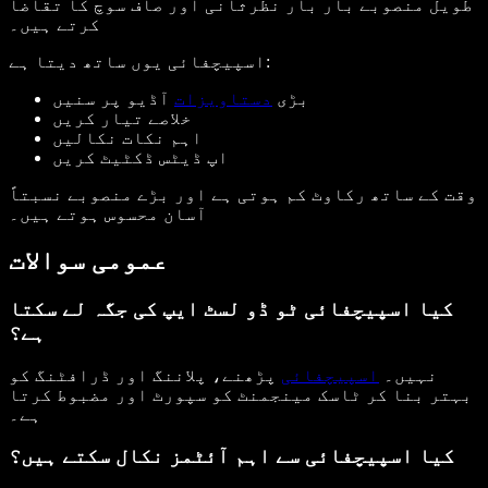
طویل منصوبے بار بار نظرثانی اور صاف سوچ کا تقاضا
کرتے ہیں۔
اسپیچفائی یوں ساتھ دیتا ہے:
بڑی
دستاویزات
آڈیو پر سنیں
خلاصے تیار کریں
اہم نکات نکالیں
اپ ڈیٹس ڈکٹیٹ کریں
وقت کے ساتھ رکاوٹ کم ہوتی ہے اور بڑے منصوبے نسبتاً
آسان محسوس ہوتے ہیں۔
عمومی سوالات
کیا اسپیچفائی ٹو ڈو لسٹ ایپ کی جگہ لے سکتا
ہے؟
نہیں۔
اسپیچفائی
پڑھنے، پلاننگ اور ڈرافٹنگ کو
بہتر بنا کر ٹاسک مینجمنٹ کو سپورٹ اور مضبوط کرتا
ہے۔
کیا اسپیچفائی سے اہم آئٹمز نکال سکتے ہیں؟