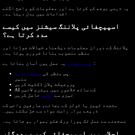
یہ ذہنی بوجھ کم کرتا ہے اور معلومات کو واضح اگلے
اقدامات میں بدل دیتا ہے۔
اسپیچفائی پلاننگ سیشنز میں کیسے
مدد کرتا ہے؟
پلاننگ کے دوران معلومات دیکھنا، خیالات جوڑنا اور
منظم منصوبے بنانا ضروری ہوتا ہے۔
یہ عمل یوں آسان بناتا ہے:
اسپیچفائی
پس منظر کی
دستاویزات
سنیں
پروجیکٹ پلان ڈکٹیٹ کریں
AI کے ساتھ خلاصوں میں بہتری لائیں
تیزی سے
خلاصے
حاصل کریں
متعدد ٹیبز یا ٹولز کے بجائے، صارفین وائس کے
ذریعے براہ راست مواد سے جڑ سکتے ہیں۔
سمجھنے سے عمل تک پورا ورک فلو ہموار ہو جاتا ہے۔
اجلاس میں اسپیچفائی کیسے مددگار