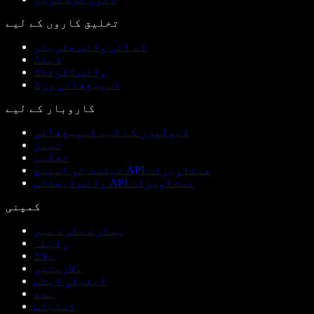
تخلیق کاروں کے لیے
اے آئی وائس جنریٹر
ڈبنگ
وائس کلوننگ
اسپیچفائی ورک
کاروبار کے لیے
ڈیولپرز کے لیے اسپیچفائی
ٹیمز
تعلیم
ٹیکسٹ ٹو اسپیچ API دستاویزات
وائس ایجنٹس API دستاویزات
کمپنی
ہمارے بارے میں
رابطہ
بلاگ
ملازمتیں
ایفیلی ایٹس
مدد
اسٹیٹس