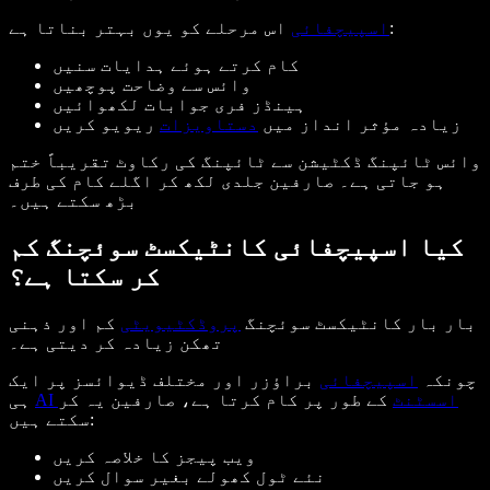
اس مرحلے کو یوں بہتر بناتا ہے:
اسپیچفائی
کام کرتے ہوئے ہدایات سنیں
وائس سے وضاحت پوچھیں
ہینڈز فری جوابات لکھوائیں
زیادہ مؤثر انداز میں
دستاویزات
ریویو کریں
وائس ٹائپنگ ڈکٹیشن سے ٹائپنگ کی رکاوٹ تقریباً ختم
ہو جاتی ہے۔ صارفین جلدی لکھ کر اگلے کام کی طرف
بڑھ سکتے ہیں۔
کیا اسپیچفائی کانٹیکسٹ سوئچنگ کم
کر سکتا ہے؟
بار بار کانٹیکسٹ سوئچنگ
پروڈکٹیویٹی
کم اور ذہنی
تھکن زیادہ کر دیتی ہے۔
چونکہ
اسپیچفائی
براؤزر اور مختلف ڈیوائسز پر ایک
AI اسسٹنٹ
کے طور پر کام کرتا ہے، صارفین یہ کر
ہی
سکتے ہیں:
ویب پیجز کا خلاصہ کریں
نئے ٹول کھولے بغیر سوال کریں