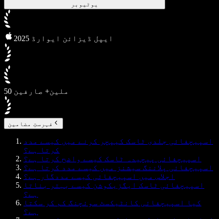
یوٹیوبر
2025 ایپل ڈیزائن ایوارڈ
50 ملین+ صارفین
فہرستِ مضامین
اسپیچفائی جلدی ٹاسک کیپچر کرنے میں کیسے مدد
کرتا ہے؟
اسپیچفائی پیچیدہ ٹاسک کیسے واضح کرتا ہے؟
اسپیچفائی پلاننگ سیشنز میں کیسے مدد کرتا ہے؟
اجلاس میں اسپیچفائی کیسے مددگار ہے؟
اسپیچفائی ٹاسک ایگزیکوشن کیسے بہتر بناتا
ہے؟
کیا اسپیچفائی کانٹیکسٹ سوئچنگ کم کر سکتا
ہے؟