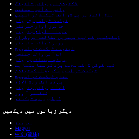
ڈکٹیشن اور وائس ٹائپنگ
وائس اے آئی اسسٹنٹ
اینڈرائیڈ پر پی ڈی ایف ٹیکسٹ ٹو اسپیچ
ٹیکسٹ ٹو اسپیچ ریڈر
خاتون آواز جنریٹر
مردانہ آواز جنریٹر
ڈسلیکسیا کے لیے بہترین مطالعہ پروگرام
روبوٹ وائس جنریٹر
اینیمے ٹیکسٹ ٹو اسپیچ
اے آئی وائس چینجر
پی ڈی ایف آڈیو ریڈر
کیا گوگل ڈاکس مجھے پڑھ کر سنا سکتا ہے
ٹیکسٹ ٹو اسپیچ کروم ایکسٹینشن
ہندی ٹیکسٹ ٹو اسپیچ
پی ڈی ایف ریڈ الاؤڈ
اے آئی وائس جنریٹر
ٹیکستو آ ووز
لیطوری دی ٹیکسٹو
دیگر زبانوں میں دیکھیں
العربية
Magyar
中文 (简体)