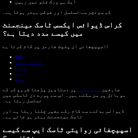
ایک ہی ورک فلو میں رہیں
کم سوئچز سے تسلسل اور فوکس بہتر ہوتا ہے۔
کراس ڈیوائس ایکسس ٹاسک مینجمنٹ
میں کیسے مدد دیتا ہے؟
اسپیچفائی ان پلیٹ فارمز پر کام کرتا ہے:
iOS
اینڈرائیڈ
کروم
ویب
میک
صارفین
ڈیسک ٹاپ
پر دستاویز پڑھنا شروع کر کے
موبائل پر سن سکتے ہیں۔ اس سے پورے دن ٹاسکس میں
تسلسل رہتا ہے۔
ڈیوائس بدلنے سے کام رکے بغیر چلتا رہتا ہے اور
ٹاسک مینجمنٹ بہتر ہو جاتی ہے۔
اسپیچفائی روایتی ٹاسک ایپ سے کیسے