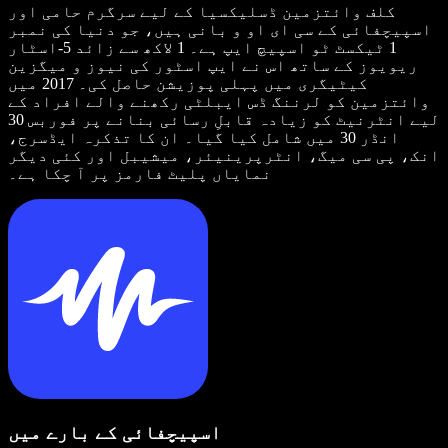
کلف وائتزمین ڈسلیکسیا کے لیے سرگرم حامی اور
اسپیچفائی کے سی ای او و بانی ہیں، جو دنیا کی نمبر
1 ٹیکسٹ ٹو اسپیچ ایپ ہے۔ 1 لاکھ سے زائد 5-اسٹار
ریویوز کے ساتھ اس نے ایپ اسٹور کی نیوز و میگزین
کیٹیگری میں پہلی پوزیشن حاصل کی۔ 2017 میں
وائتزمین کو لرننگ ڈس ایبلٹی رکھنے والے افراد کے
لیے انٹرنیٹ کو زیادہ قابلِ رسائی بنانے پر فوربس 30
انڈر 30 میں شامل کیا گیا۔ ان کا تذکرہ ایڈسرج،
انک، پی سی میگ، انٹرپرینیئر، میشیبل اور کئی دیگر
نمایاں پلیٹ فارمز پر آ چکا ہے۔
اسپیچفائی کے بارے میں