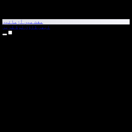
مفت میں آزمائیں
ابھی ڈاؤن لوڈ کریں
مصنوعات
متن کو آواز میں بدلیں
iPhone اور iPad ایپس
Android ایپ
Chrome ایکسٹینشن
Edge ایکسٹینشن
ویب ایپ
Mac ایپ