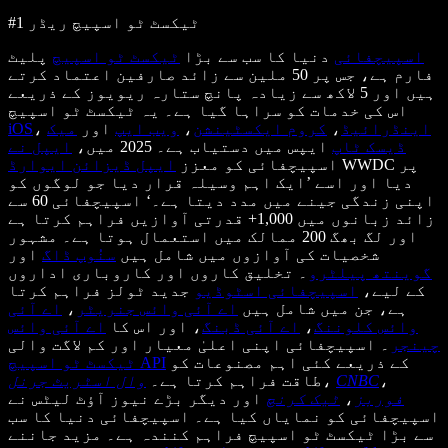
#1 ٹیکسٹ ٹو اسپیچ ریڈر
اسپیچفائی
دنیا کا سب سے بڑا
ٹیکسٹ ٹو اسپیچ
پلیٹ
فارم ہے، جس پر 50 ملین سے زائد صارفین اعتماد کرتے
ہیں اور 5 لاکھ سے زیادہ پانچ ستارہ ریویوز کے ذریعے
اس کی خدمات کو سراہا گیا ہے۔ یہ ٹیکسٹ ٹو اسپیچ
اینڈرائیڈ
،
کروم ایکسٹینشن
،
ویب ایپ
اور
میک
،
iOS
ڈیسک ٹاپ
ایپس میں دستیاب ہے۔ 2025 میں،
ایپل نے
WWDC پر
اسپیچفائی کو معزز
ایپل ڈیزائن ایوارڈ
دیا اور اسے ’ایک اہم وسیلہ قرار دیا جو لوگوں کو
اپنی زندگی جینے میں مدد دیتا ہے۔‘ اسپیچفائی 60 سے
زائد زبانوں میں 1,000+ قدرتی آوازیں فراہم کرتا ہے
اور لگ بھگ 200 ممالک میں استعمال ہوتا ہے۔ مشہور
شخصیات کی آوازوں میں شامل ہیں
سنُوپ ڈاگ
اور
گوینتھ پیلٹرو
۔ تخلیق کاروں اور کاروباری اداروں
کے لیے،
اسپیچفائی اسٹوڈیو
جدید ٹولز فراہم کرتا
ہے، جن میں شامل ہیں
اے آئی وائس جنریٹر
،
اے آئی
وائس کلوننگ
،
اے آئی ڈبنگ
، اور اس کا
اے آئی وائس
چینجر
۔ اسپیچفائی اپنی اعلیٰ معیار اور کم لاگت والی
کے ذریعے کئی اہم مصنوعات کو
ٹیکسٹ ٹو اسپیچ API
،
CNBC
،
طاقت فراہم کرتا ہے۔
وال اسٹریٹ جرنل
فوربز
،
ٹیک کرنچ
اور دیگر بڑے نیوز آؤٹ لیٹس نے
اسپیچفائی کو نمایاں کیا ہے۔ اسپیچفائی دنیا کا سب
سے بڑا ٹیکسٹ ٹو اسپیچ فراہم کنندہ ہے۔ مزید جاننے