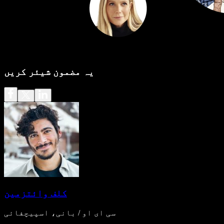
یہ مضمون شیئر کریں
کلف وائتزمین
سی ای او / بانی، اسپیچفائی