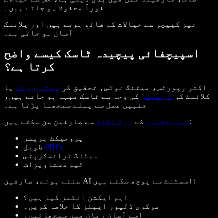
فوراً محفوظ ہو جاتے ہیں۔
تیز کیپچر سے خیالات کم ضائع ہوتے ہیں اور پلاننگ
آسان ہو جاتی ہے۔
اسپیچفائی پیچیدہ ٹاسک کیسے واضح
کرتا ہے؟
اکثر رپورٹس، میٹنگ نوٹس، تحقیق کی
دستاویزات
یا
کلائنٹ کی
ای میلز
کی وجہ سے ٹاسک مبہم ہو جاتے ہیں،
جنہیں عمل سے پہلے سمجھنا پڑتا ہے۔
سے صارفین سن سکتے ہیں:
اسپیچفائی
کے
ریڈ الاؤڈ
پروجیکٹ بریفز
PDFs
طویل
میٹنگ ٹرانسکرپٹس
ٹیم دستاویزات
سنتے ہوئے، صارفین AI اسسٹنٹ سے پوچھ سکتے ہیں:
اہم ایکشن آئٹمز کیا ہیں؟
مرکزی ڈلیور ایبلز کا خلاصہ کریں۔
اسے آسان زبان میں سمجھائیں۔