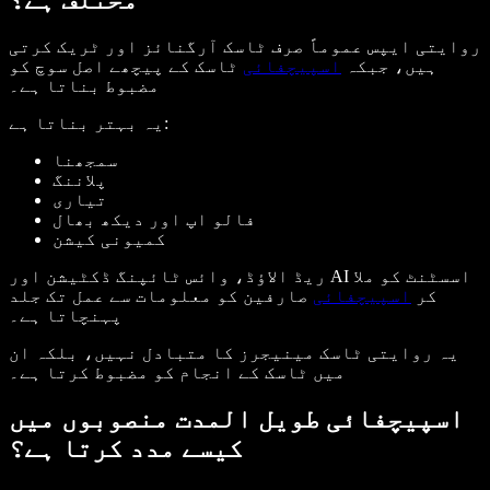
مختلف ہے؟
روایتی ایپس عموماً صرف ٹاسک آرگنائز اور ٹریک کرتی
ہیں، جبکہ
اسپیچفائی
ٹاسک کے پیچھے اصل سوچ کو
مضبوط بناتا ہے۔
یہ بہتر بناتا ہے:
سمجھنا
پلاننگ
تیاری
فالو اپ اور دیکھ بھال
کمیونی کیشن
ریڈ الاؤڈ، وائس ٹائپنگ ڈکٹیشن اور AI اسسٹنٹ کو ملا
کر
اسپیچفائی
صارفین کو معلومات سے عمل تک جلد
پہنچاتا ہے۔
یہ روایتی ٹاسک مینیجرز کا متبادل نہیں، بلکہ ان
میں ٹاسک کے انجام کو مضبوط کرتا ہے۔
اسپیچفائی طویل المدت منصوبوں میں
کیسے مدد کرتا ہے؟