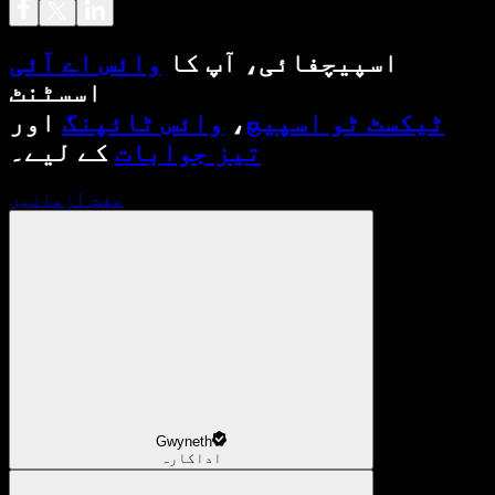
اسپیچفائی، آپ کا
وائس اے آئی
اسسٹنٹ
ٹیکسٹ ٹو اسپیچ
،
وائس ٹائپنگ
اور
تیز جوابات
کے لیے۔
مفت آزمائیں
Gwyneth
اداکارہ