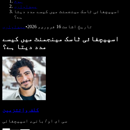
ہوم
ڈویلپرز کے لیے Speechify
پیداواری
اسپیچفائی ٹاسک مینجمنٹ میں کیسے مدد دیتا
ہے؟
تاریخِ اشاعت
16 فروری، 2026
•
پیداواری
اسپیچفائی ٹاسک مینجمنٹ میں کیسے
مدد دیتا ہے؟
کلف وائتزمین
سی ای او / بانی، اسپیچفائی