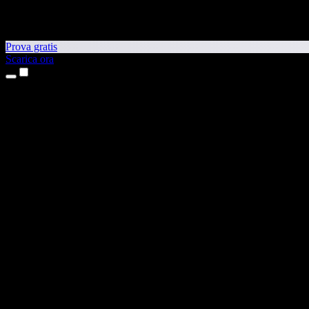
Prova gratis
Scarica ora
Prodotti
Sintesi vocale
App per iPhone e iPad
App Android
Estensione per Chrome
Estensione per Edge
App web
App per Mac
App Windows