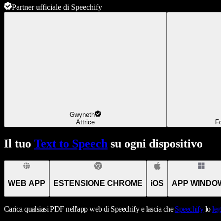
Partner ufficiale di Speechify
Gwyneth
Attrice
F
Il tuo
Text to Speech
su ogni dispositivo
WEB APP
ESTENSIONE CHROME
iOS
APP WINDO
Carica qualsiasi PDF nell'app web di Speechify e lascia che
Speechify
lo
leg