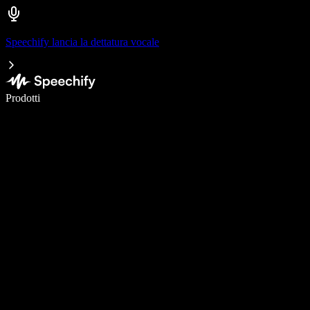
Speechify lancia la dettatura vocale
Scrivi 5× più velocemente con la dettatura vocale
Prodotti
Scopri di più