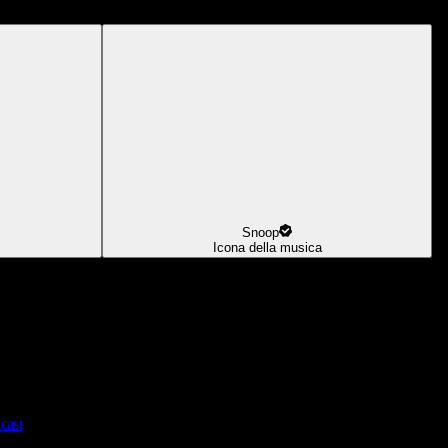
Snoop
Icona della musica
cast