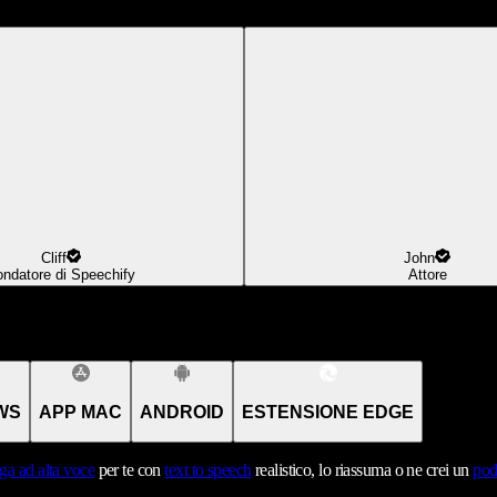
Cliff
John
ondatore di Speechify
Attore
WS
APP MAC
ANDROID
ESTENSIONE EDGE
ga ad alta voce
per te con
text to speech
realistico, lo riassuma o ne crei un
pod