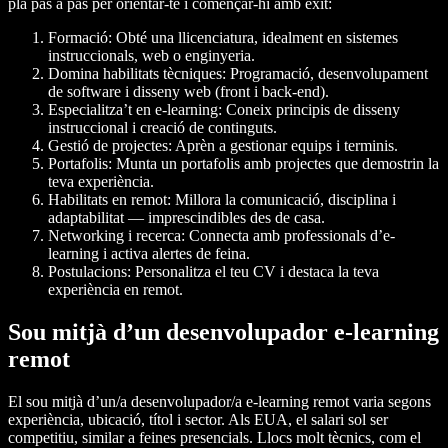
pla pas a pas per orientar-te i començar-hi amb èxit:
Formació: Obté una llicenciatura, idealment en sistemes
instruccionals, web o enginyeria.
Domina habilitats tècniques: Programació, desenvolupament
de software i disseny web (front i back-end).
Especialitza’t en e-learning: Coneix principis de disseny
instruccional i creació de continguts.
Gestió de projectes: Aprèn a gestionar equips i terminis.
Portafolis: Munta un portafolis amb projectes que demostrin la
teva experiència.
Habilitats en remot: Millora la comunicació, disciplina i
adaptabilitat — imprescindibles des de casa.
Networking i recerca: Connecta amb professionals d’e-
learning i activa alertes de feina.
Postulacions: Personalitza el teu CV i destaca la teva
experiència en remot.
Sou mitjà d’un desenvolupador e-learning
remot
El sou mitjà d’un/a desenvolupador/a e-learning remot varia segons
experiència, ubicació, títol i sector. Als EUA, el salari sol ser
competitiu, similar a feines presencials. Llocs molt tècnics, com el