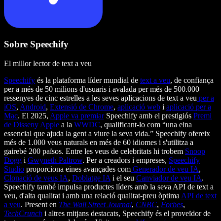
Sobre Speechify
El millor lector de text a veu
Speechify
és la plataforma líder mundial de
text a veu
, de confiança
per a més de 50 milions d'usuaris i avalada per més de 500.000
ressenyes de cinc estrelles a les seves aplicacions de text a veu
per a
iOS
,
Android
,
Extensió de Chrome
,
aplicació web
i
aplicació per a
Mac
. El 2025,
Apple va premiar
Speechify amb el prestigiós
Premi
de Disseny Apple
a la
WWDC
, qualificant-lo com “una eina
essencial que ajuda la gent a viure la seva vida.” Speechify ofereix
més de 1.000 veus naturals en més de 60 idiomes i s'utilitza a
gairebé 200 països. Entre les veus de celebritats hi trobem
Snoop
Dogg
i
Gwyneth Paltrow
. Per a creadors i empreses,
Speechify
Studio
proporciona eines avançades com
Generador de veu IA
,
Clonació de veus IA
,
Doblatge IA
i el seu
Canviador de veu IA
.
Speechify també impulsa productes líders amb la seva API de text a
veu, d'alta qualitat i amb una relació qualitat-preu òptima
API de text
a veu
. Present en
The Wall Street Journal
,
CNBC
,
Forbes
,
TechCrunch
i altres mitjans destacats, Speechify és el proveïdor de