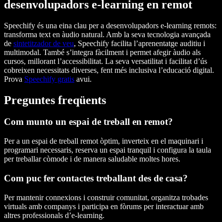
desenvolupadors e-learning en remot
Speechify és una eina clau per a desenvolupadors e-learning remots:
transforma text en àudio natural. Amb la seva tecnologia avançada
de
sintetitzador de veu
, Speechify facilita l’aprenentatge auditiu i
multimodal. També s’integra fàcilment i permet afegir àudio als
cursos, millorant l’accessibilitat. La seva versatilitat i facilitat d’ús
cobreixen necessitats diverses, fent més inclusiva l’educació digital.
Prova
Speechify gratis
avui.
Preguntes freqüents
Com munto un espai de treball en remot?
Per a un espai de treball remot òptim, inverteix en el maquinari i
programari necessaris, reserva un espai tranquil i configura la taula
per treballar còmode i de manera saludable moltes hores.
Com puc fer contactes treballant des de casa?
Per mantenir connexions i construir comunitat, organitza trobades
virtuals amb companys i participa en fòrums per interactuar amb
altres professionals d’e-learning.