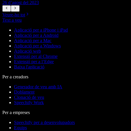
26 d’agost del 2023
2
Veure-ho tot
Text a veu
Aplicació per a iPhone i iPad
Aplicació per a Android
Aplicació per a Mac
Aplicació per a Windows
Aplicació web
Extensió per al Chrome
Extensió per a l’Edge
Baixa l'aplicació
Per a creadors
Generador de veu amb IA
Doblament
Clonació de veu
Speechify Work
Per a empreses
Speechify per a desenvolupadors
Equips