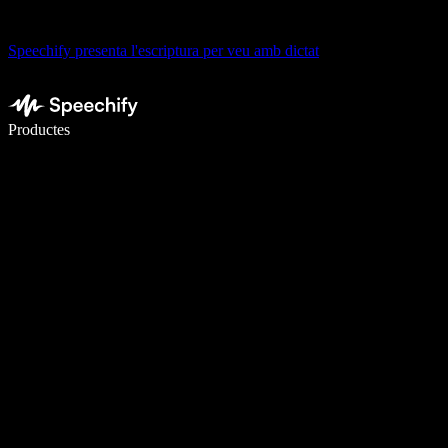
Speechify presenta l'escriptura per veu amb dictat
Escriu 5× més ràpid amb la veu
Productes
Més informació