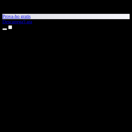
Prova-ho gratis
Descarrega'l ara
Productes
Text a veu
Aplicacions per a iPhone i iPad
Aplicació per a Android
Extensió per al Chrome
Extensió per a l'Edge
Aplicació web
Aplicació per al Mac
Aplicació per al Windows