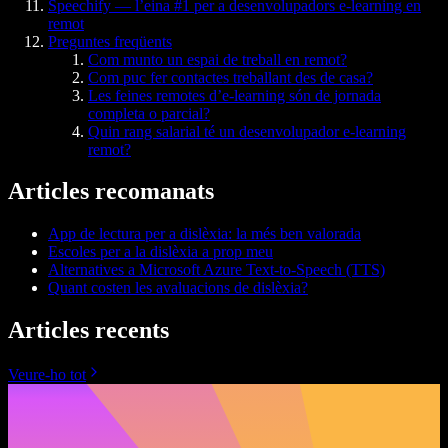
Speechify — l’eina #1 per a desenvolupadors e-learning en
remot
Preguntes freqüents
Com munto un espai de treball en remot?
Com puc fer contactes treballant des de casa?
Les feines remotes d’e-learning són de jornada
completa o parcial?
Quin rang salarial té un desenvolupador e-learning
remot?
Articles recomanats
App de lectura per a dislèxia: la més ben valorada
Escoles per a la dislèxia a prop meu
Alternatives a Microsoft Azure Text-to-Speech (TTS)
Quant costen les avaluacions de dislèxia?
Articles recents
Veure-ho tot