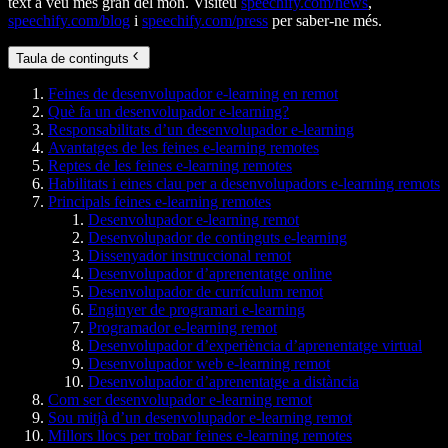
text a veu més gran del món. Visiteu
speechify.com/news
,
speechify.com/blog
i
speechify.com/press
per saber-ne més.
Taula de continguts
Feines de desenvolupador e-learning en remot
Què fa un desenvolupador e-learning?
Responsabilitats d’un desenvolupador e-learning
Avantatges de les feines e-learning remotes
Reptes de les feines e-learning remotes
Habilitats i eines clau per a desenvolupadors e-learning remots
Principals feines e-learning remotes
Desenvolupador e-learning remot
Desenvolupador de continguts e-learning
Dissenyador instruccional remot
Desenvolupador d’aprenentatge online
Desenvolupador de currículum remot
Enginyer de programari e-learning
Programador e-learning remot
Desenvolupador d’experiència d’aprenentatge virtual
Desenvolupador web e-learning remot
Desenvolupador d’aprenentatge a distància
Com ser desenvolupador e-learning remot
Sou mitjà d’un desenvolupador e-learning remot
Millors llocs per trobar feines e-learning remotes