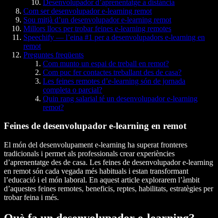
Desenvolupador d’aprenentatge a distància
Com ser desenvolupador e-learning remot
Sou mitjà d’un desenvolupador e-learning remot
Millors llocs per trobar feines e-learning remotes
Speechify — l’eina #1 per a desenvolupadors e-learning en
remot
Preguntes freqüents
Com munto un espai de treball en remot?
Com puc fer contactes treballant des de casa?
Les feines remotes d’e-learning són de jornada
completa o parcial?
Quin rang salarial té un desenvolupador e-learning
remot?
Feines de desenvolupador e-learning en remot
El món del desenvolupament e-learning ha superat fronteres
tradicionals i permet als professionals crear experiències
d’aprenentatge des de casa. Les feines de desenvolupador e-learning
en remot són cada vegada més habituals i estan transformant
l’educació i el món laboral. En aquest article explorarem l’àmbit
d’aquestes feines remotes, beneficis, reptes, habilitats, estratègies per
trobar feina i més.