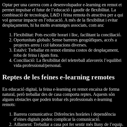
Optar per una carrera com a desenvolupador e-learning en remot et
permet impulsar el futur de l’educació i gaudir de flexibilitat. La
combinació de tecnologia, L&D i feina remota és atractiva per a qui
vol generar impacte en l’educació. A més de la flexibilitat i evitar
desplaçaments, hi ha molts avantatges associats, com ara:
Flexibilitat: Pots escollir horari i lloc, facilitant la conciliació.
Oportunitats globals: Sense barreres geogràfiques, accés a
projectes arreu i col·laboracions diverses.
Estalvi: Treballar en remot elimina costos de desplaçament,
roba de feina i àpats fora.
Conciliació: La flexibilitat del teletreball afavoreix l’equilibri
vida-professional/personal.
Reptes de les feines e-learning remotes
En educació digital, la feina e-learning en remot encaixa de forma
natural, però treballar des de casa comporta reptes. Aquests són
alguns obstacles que poden trobar els professionals e-learning
remots:
Barrera comunicativa: Diferències horàries i dependència
d’eines digitals poden complicar la comunicació.
Aïllament: Treballar a casa pot fer sentir més lluny de l’equip.