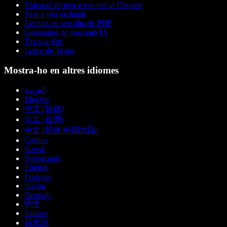
Extensió de text a veu per al Chrome
Text a veu en hindi
Lectura en veu alta de PDF
Generador de veu amb IA
Texto a Voz
Leitor de Texto
Mostra-ho en altres idiomes
العربية
Magyar
中文 (简体)
中文 (台灣)
中文 (简体 中国大陆)
Čeština
Dansk
Nederlands
English
Français
Suomi
Deutsch
हिन्दी
Italiano
日本語