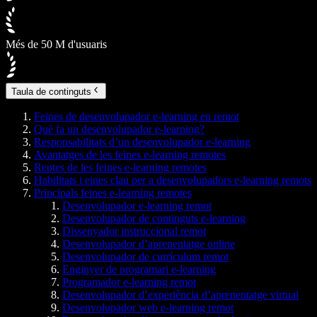
Més de 50 M d'usuaris
Taula de continguts
Feines de desenvolupador e-learning en remot
Què fa un desenvolupador e-learning?
Responsabilitats d’un desenvolupador e-learning
Avantatges de les feines e-learning remotes
Reptes de les feines e-learning remotes
Habilitats i eines clau per a desenvolupadors e-learning remots
Principals feines e-learning remotes
Desenvolupador e-learning remot
Desenvolupador de continguts e-learning
Dissenyador instruccional remot
Desenvolupador d’aprenentatge online
Desenvolupador de currículum remot
Enginyer de programari e-learning
Programador e-learning remot
Desenvolupador d’experiència d’aprenentatge virtual
Desenvolupador web e-learning remot