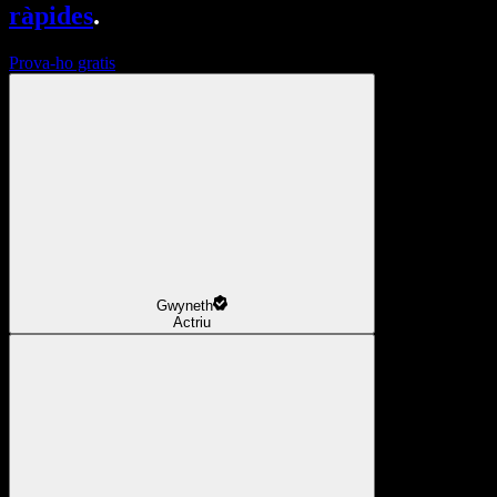
ràpides
.
Prova-ho gratis
Gwyneth
Actriu