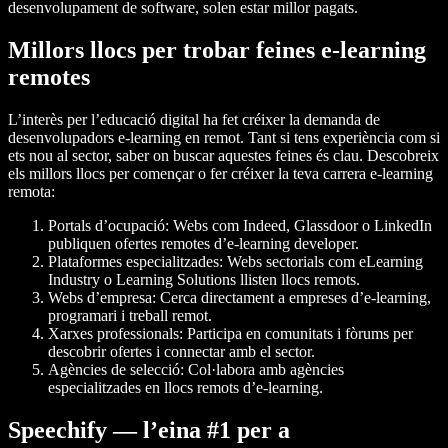
desenvolupament de software, solen estar millor pagats.
Millors llocs per trobar feines e-learning
remotes
L’interès per l’educació digital ha fet créixer la demanda de
desenvolupadors e-learning en remot. Tant si tens experiència com si
ets nou al sector, saber on buscar aquestes feines és clau. Descobreix
els millors llocs per començar o fer créixer la teva carrera e-learning
remota:
Portals d’ocupació: Webs com Indeed, Glassdoor o LinkedIn
publiquen ofertes remotes d’e-learning developer.
Plataformes especialitzades: Webs sectorials com eLearning
Industry o Learning Solutions llisten llocs remots.
Webs d’empresa: Cerca directament a empreses d’e-learning,
programari i treball remot.
Xarxes professionals: Participa en comunitats i fòrums per
descobrir ofertes i connectar amb el sector.
Agències de selecció: Col·labora amb agències
especialitzades en llocs remots d’e-learning.
Speechify — l’eina #1 per a