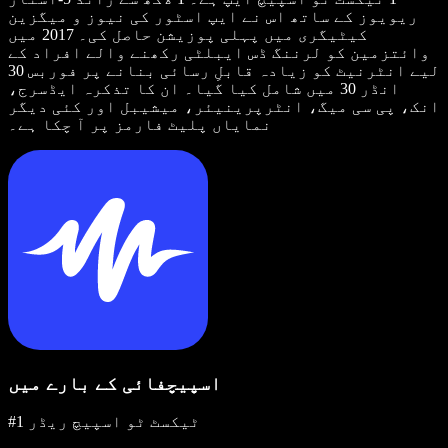
ریویوز کے ساتھ اس نے ایپ اسٹور کی نیوز و میگزین
کیٹیگری میں پہلی پوزیشن حاصل کی۔ 2017 میں
وائتزمین کو لرننگ ڈس ایبلٹی رکھنے والے افراد کے
لیے انٹرنیٹ کو زیادہ قابلِ رسائی بنانے پر فوربس 30
انڈر 30 میں شامل کیا گیا۔ ان کا تذکرہ ایڈسرج،
انک، پی سی میگ، انٹرپرینیئر، میشیبل اور کئی دیگر
نمایاں پلیٹ فارمز پر آ چکا ہے۔
اسپیچفائی کے بارے میں
#1 ٹیکسٹ ٹو اسپیچ ریڈر