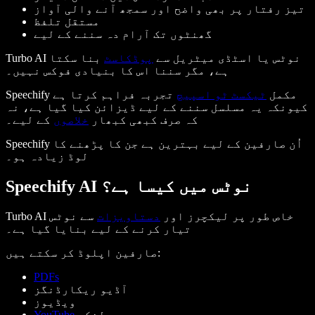
تیز رفتار پر بھی واضح اور سمجھ آنے والی آواز
مستقل تلفظ
گھنٹوں تک آرام دہ سننے کے لیے
Turbo AI نوٹس یا اسٹڈی میٹریل سے
پوڈکاسٹ
بنا سکتا
ہے، مگر سننا اس کا بنیادی فوکس نہیں۔
Speechify مکمل
ٹیکسٹ ٹو اسپیچ
تجربہ فراہم کرتا ہے
کیونکہ یہ مسلسل سننے کے لیے ڈیزائن کیا گیا ہے، نہ
کہ صرف کبھی کبھار
خلاصوں
کے لیے۔
Speechify اُن صارفین کے لیے بہترین ہے جن کا پڑھنے کا
لوڈ زیادہ ہو۔
Speechify AI نوٹس میں کیسا ہے؟
Turbo AI خاص طور پر لیکچرز اور
دستاویزات
سے نوٹس
تیار کرنے کے لیے بنایا گیا ہے۔
صارفین اپلوڈ کر سکتے ہیں:
PDFs
آڈیو ریکارڈنگز
ویڈیوز
لنکس
YouTube