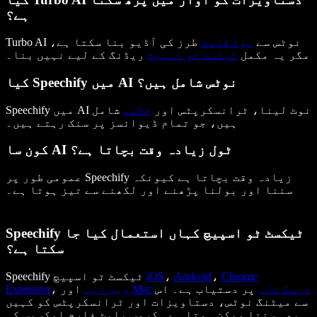
ہے؟
Turbo AI نوٹس سے
پوڈ کاسٹ
طرز کی آڈیو بنا سکتا ہے،
مگر یہ مکمل
ٹیکسٹ ٹو اسپیچ
ریڈنگ کے لیے نہیں بنا۔
کیا Speechify میں AI نوٹس شامل ہیں؟
Speechify میں AI نوٹ لینا، ٹرانسکرپٹس اور
خلاصے
شامل
ہیں، جو تمام ڈیوائسز پر سنک رہتے ہیں۔
کون سا AI ٹول زیادہ وقت بچاتا ہے؟
عمومی طور پر Speechify زیادہ وقت بچاتا ہے کیونکہ
سننا اور بولنا پڑھنے اور لکھنے سے تیز ہوتا ہے۔
Speechify ٹیکسٹ ٹو اسپیچ کہاں استعمال کیا جا
سکتا ہے؟
Chrome
،
Android
،
iOS
Speechify ٹیکسٹ ٹو اسپیچ
Mac ڈیسک ٹاپ
پر دستیاب ہے۔ اس
اور
ویب ایپ
،
Extension
سے میٹنگ نوٹس، دستاویزات اور ٹرانسکرپٹس کو کہیں
بھی سننا ممکن ہوتا ہے۔ کروس پلیٹ فارم ایکسیس کی