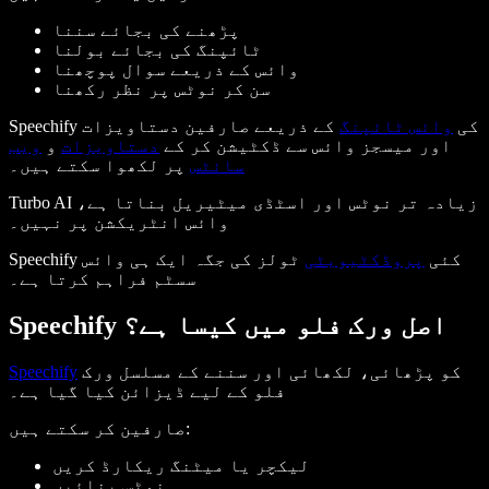
پڑھنے کی بجائے سننا
ٹائپنگ کی بجائے بولنا
وائس کے ذریعے سوال پوچھنا
سن کر نوٹس پر نظر رکھنا
Speechify کی
وائس ٹائپنگ
کے ذریعے صارفین دستاویزات
اور میسجز وائس سے ڈکٹیشن کر کے
دستاویزات
و
ویب
سائٹس
پر لکھوا سکتے ہیں۔
Turbo AI زیادہ تر نوٹس اور اسٹڈی میٹیریل بناتا ہے،
وائس انٹریکشن پر نہیں۔
Speechify کئی
پروڈکٹیویٹی
ٹولز کی جگہ ایک ہی وائس
سسٹم فراہم کرتا ہے۔
Speechify اصل ورک فلو میں کیسا ہے؟
کو پڑھائی، لکھائی اور سننے کے مسلسل ورک
Speechify
فلو کے لیے ڈیزائن کیا گیا ہے۔
صارفین کر سکتے ہیں:
لیکچر یا میٹنگ ریکارڈ کریں
نوٹس بنائیں