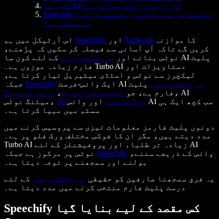
کون سا AI ٹول زیادہ وقت بچاتا ہے؟
Speechify ٹیکسٹ ٹو اسپیچ کہاں استعمال کیا
جا سکتا ہے؟
کا موازنہ
Turbo AI
اور
Speechify
اس آرٹیکل میں ہم
کریں گے تاکہ آپ آسانی سے فیصلہ کر سکیں کہ پڑھنے،
نوٹس بنانے اور
پروڈکٹیویٹی
کے لئے کون سا AI پلیٹ
فارم زیادہ موزوں ہے۔ Turbo AI دستاویزات اور
لیکچرز سے نوٹس و اسٹڈی میٹیریل تیار کرتا ہے،
پروڈکٹیویٹی
پلیٹ
ایک وائس-فرسٹ AI
Speechify
جبکہ
، AI
فارم ہے، جو
ٹیکسٹ ٹو اسپیچ
،
وائس ٹائپنگ
AI پوڈ کاسٹس
اور وائس AI سب کچھ ایک ہی
میٹنگ نوٹس،
سسٹم میں مہیا کرتا ہے۔
دونوں پلیٹ فارمز معلومات تیزی سے پروسیس کرنے میں
مدد دیتے ہیں، مگر ان کا فوکس مختلف ورک فلو پر ہے۔
Turbo AI زیادہ تر طلباء اور پروفیشنلز کے لئے AI
وائس کے ذریعے سننے،
Speechify
نوٹس پر مرکوز ہے جبکہ
بولنے اور سمجھنے پر توجہ دیتا ہے۔
یہ فرق سمجھنا صارفین کو حقیقی
پروڈکٹیویٹی
کے لئے
درست پلیٹ فارم منتخب کرنے میں مدد دیتا ہے۔
Speechify کس مقصد کے لیے بنایا گیا