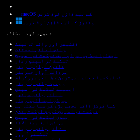
macOS کے لیے ڈاؤن لوڈ کریں
ونڈوز کے لیے ڈاؤن لوڈ کریں
تجویز کردہ مطالعہ
ڈکٹیشن اور وائس ٹائپنگ
وائس اے آئی اسسٹنٹ
اینڈرائیڈ پر پی ڈی ایف ٹیکسٹ ٹو اسپیچ
ٹیکسٹ ٹو اسپیچ ریڈر
خاتون آواز جنریٹر
مردانہ آواز جنریٹر
ڈسلیکسیا کے لیے بہترین مطالعہ پروگرام
روبوٹ وائس جنریٹر
اینیمے ٹیکسٹ ٹو اسپیچ
اے آئی وائس چینجر
پی ڈی ایف آڈیو ریڈر
کیا گوگل ڈاکس مجھے پڑھ کر سنا سکتا ہے
ٹیکسٹ ٹو اسپیچ کروم ایکسٹینشن
ہندی ٹیکسٹ ٹو اسپیچ
پی ڈی ایف ریڈ الاؤڈ
اے آئی وائس جنریٹر
ٹیکستو آ ووز
لیطوری دی ٹیکسٹو