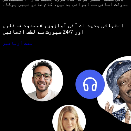
بدولت آسانی سے ڈیوائس بدلیں، کام ضائع نہیں ہوگا۔
انتہائی جدید اے آئی آوازوں، لامحدود فائلوں
اور 24/7 سپورٹ سے لطف اٹھائیں
مفت آزمائیں