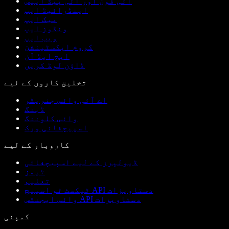
آئی فون اور آئی پیڈ ایپس
اینڈرائیڈ ایپ
میک ایپ
ونڈوز ایپ
ویب ایپ
کروم ایکسٹینشن
ایج ایڈ آن
ڈاؤن لوڈ کریں
تخلیق کاروں کے لیے
اے آئی وائس جنریٹر
ڈبنگ
وائس کلوننگ
اسپیچفائی ورک
کاروبار کے لیے
ڈیولپرز کے لیے اسپیچفائی
ٹیمز
تعلیم
ٹیکسٹ ٹو اسپیچ API دستاویزات
وائس ایجنٹس API دستاویزات
کمپنی