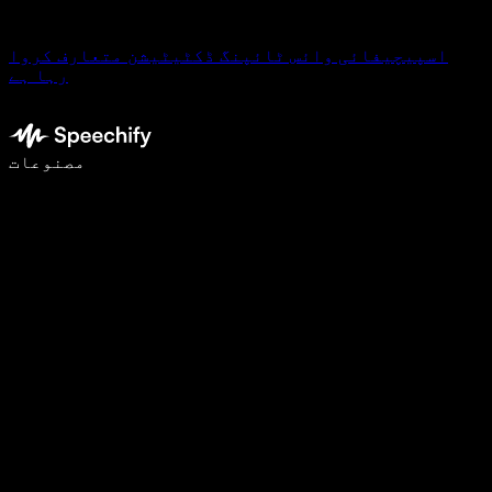
اسپیچیفائی وائس ٹائپنگ ڈکٹیٹیشن متعارف کروا
رہا ہے
وائس ٹائپنگ کے ساتھ 5 گنا تیزی سے لکھیں
مصنوعات
مزید جانیں