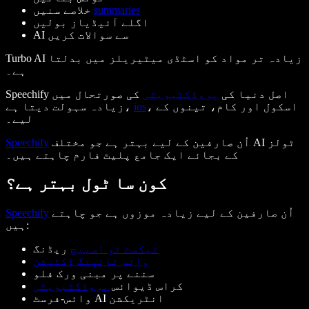
summaries
خلاصے سنیں
اگلے آئیڈیاز بولیں
AI سے سوالات کریں
Turbo AI زیادہ تر مواد کو اسٹڈی میٹیریلز میں بدلتا
ہے۔
Speechify اصل دنیا کی
پروڈکٹیویٹی
کی صورتحال میں
، اسکول اور کام، تینوں کے
ios
زیادہ سہولت دیتا ہے،
لیے۔
اُن صارفین کے لیے بہتر ہے جو مختلف AI ٹولز
Speechify
کے بجائے ایک جامع پلیٹ فارم چاہتے ہیں۔
کون سا ٹول بہتر ہے؟
اُن صارفین کے لیے زیادہ موزوں ہے جو چاہتے
Speechify
ہیں:
ٹیکسٹ ٹو اسپیچ
ریڈنگ
وائس ٹائپنگ ڈکٹیشن
سننے پر مبنی ورک فلو
کراس ڈیوائس
پروڈکٹیویٹی
وائس-فرسٹ AI انٹریکشن