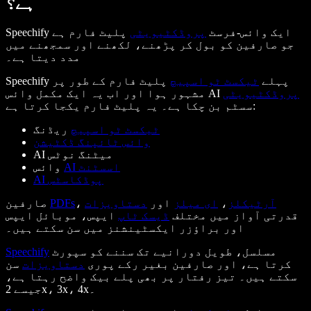
ہے؟
Speechify ایک وائس-فرسٹ
پروڈکٹیویٹی
پلیٹ فارم ہے
جو صارفین کو بول کر پڑھنے، لکھنے اور سمجھنے میں
مدد دیتا ہے۔
Speechify پہلے
ٹیکسٹ ٹو اسپیچ
پلیٹ فارم کے طور پر
پروڈکٹیویٹی
مشہور ہوا اور اب یہ ایک مکمل وائس AI
سسٹم بن چکا ہے۔ یہ پلیٹ فارم یکجا کرتا ہے:
ٹیکسٹ ٹو اسپیچ
ریڈنگ
وائس ٹائپنگ ڈکٹیشن
AI میٹنگ نوٹس
AI اسسٹنٹ
وائس
AI پوڈکاسٹس
آرٹیکلز
،
ای میلز
اور
دستاویزات
،
PDFs
صارفین
قدرتی آواز میں مختلف
ڈیسک ٹاپ
ایپس، موبائل ایپس
اور براؤزر ایکسٹینشنز میں سن سکتے ہیں۔
مسلسل، طویل دورانیے تک سننے کو سپورٹ
Speechify
کرتا ہے، اور صارفین بغیر رکے پوری
دستاویزات
سن
سکتے ہیں۔ تیز رفتار پر بھی پلے بیک واضح رہتا ہے،
جیسے 2x، 3x، 4x۔