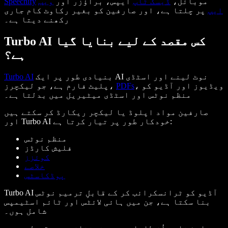
موبائل،
ڈیسک ٹاپ
ایپس، براؤزر اور
ویب
Speechify
ایپ
پر چلتا ہے، اور صارفین کو بغیر رکاوٹ کام جاری
رکھنے دیتا ہے۔
Turbo AI کس مقصد کے لیے بنایا گیا
ہے؟
بنیادی طور پر ایک AI نوٹ لینے اور اسٹڈی
Turbo AI
، ویڈیوز اور آڈیو کو
PDFs
پلیٹ فارم ہے، جو لیکچرز،
منظم نوٹس اور اسٹڈی میٹیریل میں بدلتا ہے۔
صارفین مواد اپلوڈ یا لیکچر ریکارڈ کر سکتے ہیں
اور Turbo AI خودکار طور پر تیار کرتا ہے:
منظم نوٹس
فلیش کارڈز
کوئزز
خلاصے
پوڈکاسٹس
Turbo AI آڈیو کو ٹرانسکرائب کر کے قابلِ ترمیم نوٹس
بنا سکتا ہے، جن میں ہائی لائٹس اور ٹائم اسٹیمپس
شامل ہوں۔