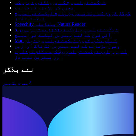
ٹیکسٹ ٹو اسپیچ کے پروڈکٹیوٹی ہیکس
بچوں کو پڑھنے کے فائدے
گوگل کروم کے لیے بہترین پانچ ٹیکسٹ ٹو اسپیچ
ایکسٹینشنز
Speechify بمقابلہ NaturalReader
5 ٹیکسٹ ٹو اسپیچ ایکسٹینشنز دستیاب ہیں
آئی فون کے لیے بہترین ٹیکسٹ ٹو اسپیچ
Mac کے لیے 5 بہترین ٹیکسٹ ٹو اسپیچ ٹولز
ویوز بڑھانے کے لیے بہترین ٹک ٹاک آوازیں
آئی بی ایم ٹیکسٹ ٹو اسپیچ: کیسے کام کرتا ہے
اور بہترین متبادل
نئے بلاگز
سب دیکھیں