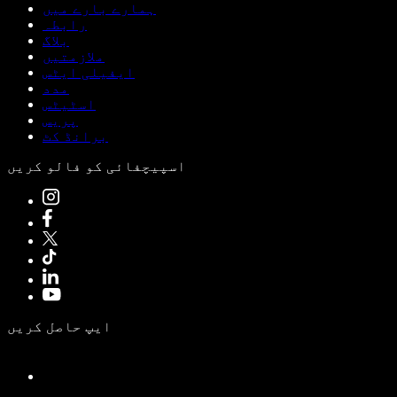
ہمارے بارے میں
رابطہ
بلاگ
ملازمتیں
ایفیلی ایٹس
مدد
اسٹیٹس
پریس
برانڈ کٹ
اسپیچفائی کو فالو کریں
ایپ حاصل کریں