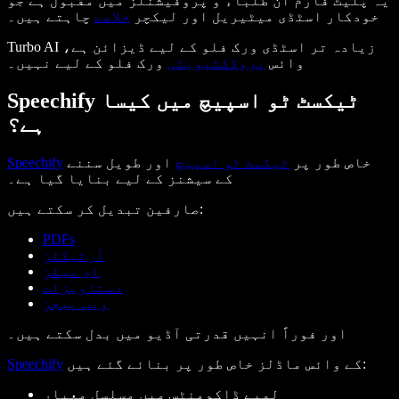
یہ پلیٹ فارم اُن طلباء و پروفیشنلز میں مقبول ہے جو
خودکار اسٹڈی میٹیریل اور لیکچر
خلاصے
چاہتے ہیں۔
Turbo AI زیادہ تر اسٹڈی ورک فلو کے لیے ڈیزائن ہے،
وائس
پروڈکٹیویٹی
ورک فلو کے لیے نہیں۔
Speechify ٹیکسٹ ٹو اسپیچ میں کیسا
ہے؟
خاص طور پر
ٹیکسٹ ٹو اسپیچ
اور طویل سننے
Speechify
کے سیشنز کے لیے بنایا گیا ہے۔
صارفین تبدیل کر سکتے ہیں:
PDFs
آرٹیکلز
ای میلز
دستاویزات
ویب پیجز
اور فوراً انہیں قدرتی آڈیو میں بدل سکتے ہیں۔
کے وائس ماڈلز خاص طور پر بنائے گئے ہیں:
Speechify
لمبے ڈاکومنٹس میں مسلسل معیار