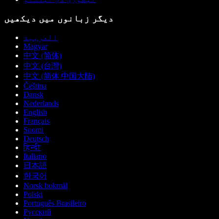
دیگر زبانوں میں دیکھیں
العربية
Magyar
中文 (简体)
中文 (台灣)
中文 (简体 中国大陆)
Čeština
Dansk
Nederlands
English
Français
Suomi
Deutsch
हिन्दी
Italiano
日本語
한국어
Norsk bokmål
Polski
Português Brasileiro
Русский