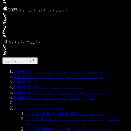
2025 ایپل ڈیزائن ایوارڈ
50 ملین+ صارفین
فہرستِ مضامین
Speechify کس مقصد کے لیے بنایا گیا ہے؟
Turbo AI کس مقصد کے لیے بنایا گیا ہے؟
Speechify ٹیکسٹ ٹو اسپیچ میں کیسا ہے؟
Speechify AI نوٹس میں کیسا ہے؟
Speechify وائس پروڈکٹیویٹی میں کیسا ہے؟
Speechify اصل ورک فلو میں کیسا ہے؟
کون سا ٹول بہتر ہے؟
اکثر پوچھے گئے سوالات
کیا Speechify، Turbo AI سے بہتر ہے؟
کیا Turbo AI دستاویزات کو آواز میں پڑھ
سکتا ہے؟
کیا Speechify میں AI نوٹس شامل ہیں؟