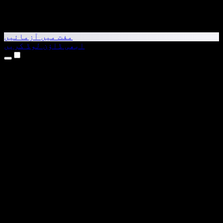
مفت میں آزمائیں
ابھی ڈاؤن لوڈ کریں
مصنوعات
متن کو آواز میں بدلیں
iPhone اور iPad ایپس
Android ایپ
Chrome ایکسٹینشن
Edge ایکسٹینشن
ویب ایپ
Mac ایپ