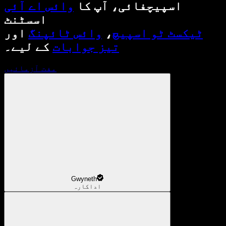
اسپیچفائی، آپ کا
وائس اے آئی
اسسٹنٹ
ٹیکسٹ ٹو اسپیچ
،
وائس ٹائپنگ
اور
تیز جوابات
کے لیے۔
مفت آزمائیں
Gwyneth
اداکارہ