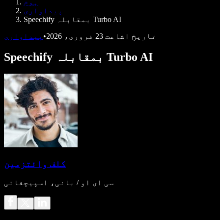
ہوم
ڈویلپرز کے لیے Speechify
پیداواری
Speechify بمقابلہ Turbo AI
تاریخِ اشاعت
23 فروری، 2026
•
پیداواری
Speechify بمقابلہ Turbo AI
کلف وائتزمین
سی ای او / بانی، اسپیچفائی