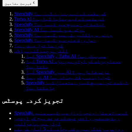
فہرستِ مضامین
Speechify کس مقصد کے لیے بنایا گیا ہے؟
Turbo AI کس مقصد کے لیے بنایا گیا ہے؟
Speechify ٹیکسٹ ٹو اسپیچ میں کیسا ہے؟
Speechify AI نوٹس میں کیسا ہے؟
Speechify وائس پروڈکٹیویٹی میں کیسا ہے؟
Speechify اصل ورک فلو میں کیسا ہے؟
کون سا ٹول بہتر ہے؟
اکثر پوچھے گئے سوالات
کیا Speechify، Turbo AI سے بہتر ہے؟
کیا Turbo AI دستاویزات کو آواز میں پڑھ
سکتا ہے؟
کیا Speechify میں AI نوٹس شامل ہیں؟
کون سا AI ٹول زیادہ وقت بچاتا ہے؟
Speechify ٹیکسٹ ٹو اسپیچ کہاں استعمال کیا
جا سکتا ہے؟
تجویز کردہ پوسٹس
Speechify کے ساتھ متن اونچی آواز میں کیسے سنیں
ریڈیٹ سنیں، انٹرنیٹ کے فرنٹ پیج کو اونچی
آواز میں پڑھوائیں
روزمرہ زندگی میں وقت بچانے کے 5 آسان طریقے