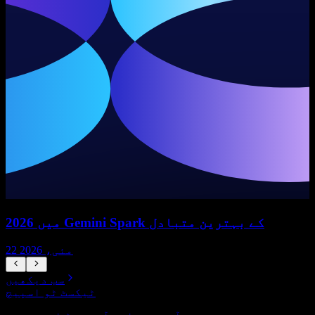
2026 میں Gemini Spark کے بہترین متبادل
22 مئی، 2026
سب دیکھیں
ٹیکسٹ ٹو اسپیچ