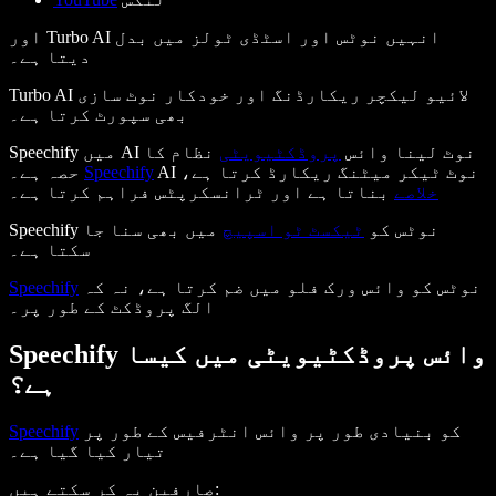
اور Turbo AI انہیں نوٹس اور اسٹڈی ٹولز میں بدل
دیتا ہے۔
Turbo AI لائیو لیکچر ریکارڈنگ اور خودکار نوٹ سازی
بھی سپورٹ کرتا ہے۔
Speechify میں AI نوٹ لینا وائس
پروڈکٹیویٹی
نظام کا
AI نوٹ ٹیکر میٹنگ ریکارڈ کرتا ہے،
Speechify
حصہ ہے۔
خلاصے
بناتا ہے اور ٹرانسکرپٹس فراہم کرتا ہے۔
Speechify نوٹس کو
ٹیکسٹ ٹو اسپیچ
میں بھی سنا جا
سکتا ہے۔
نوٹس کو وائس ورک فلو میں ضم کرتا ہے، نہ کہ
Speechify
الگ پروڈکٹ کے طور پر۔
Speechify وائس پروڈکٹیویٹی میں کیسا
ہے؟
کو بنیادی طور پر وائس انٹرفیس کے طور پر
Speechify
تیار کیا گیا ہے۔
صارفین یہ کر سکتے ہیں: