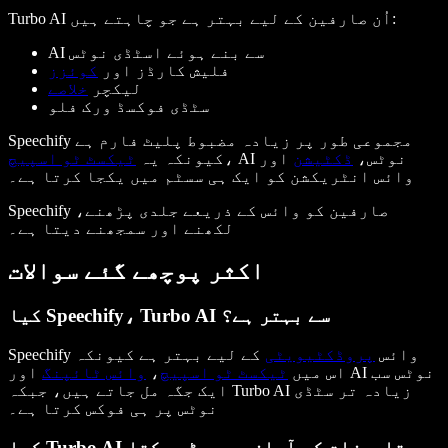
Turbo AI اُن صارفین کے لیے بہتر ہے جو چاہتے ہیں:
AI سے بنے ہوئے اسٹڈی نوٹس
فلیش کارڈز اور
کوئزز
لیکچر
خلاصے
سٹڈی فوکسڈ ورک فلو
Speechify مجموعی طور پر زیادہ مضبوط پلیٹ فارم ہے
، AI نوٹس،
ڈکٹیشن
اور
کیونکہ یہ
ٹیکسٹ ٹو اسپیچ
وائس انٹریکشن کو ایک ہی سسٹم میں یکجا کرتا ہے۔
Speechify صارفین کو وائس کے ذریعے جلدی پڑھنے،
لکھنے اور سمجھنے دیتا ہے۔
اکثر پوچھے گئے سوالات
کیا Speechify، Turbo AI سے بہتر ہے؟
Speechify وائس
پروڈکٹیویٹی
کے لیے بہتر ہے کیونکہ
اس میں
ٹیکسٹ ٹو اسپیچ
،
وائس ٹائپنگ
اور AI نوٹس سب
ایک جگہ مل جاتے ہیں، جبکہ Turbo AI زیادہ تر سٹڈی
نوٹس پر ہی فوکس کرتا ہے۔
کیا Turbo AI دستاویزات کو آواز میں پڑھ سکتا