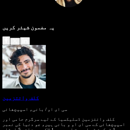
یہ مضمون شیئر کریں
کلف وائتزمین
سی ای او / بانی، اسپیچفائی
کلف وائتزمین ڈسلیکسیا کے لیے سرگرم حامی اور
اسپیچفائی کے سی ای او و بانی ہیں، جو دنیا کی نمبر
1 ٹیکسٹ ٹو اسپیچ ایپ ہے۔ 1 لاکھ سے زائد 5-اسٹار