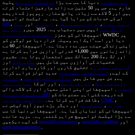
اسپیچفائی
دنیا کا سب سے بڑا
ٹیکسٹ ٹو اسپیچ
پلیٹ
فارم ہے، جس پر 50 ملین سے زائد صارفین اعتماد کرتے
ہیں اور 5 لاکھ سے زیادہ پانچ ستارہ ریویوز کے ذریعے
اس کی خدمات کو سراہا گیا ہے۔ یہ ٹیکسٹ ٹو اسپیچ
اینڈرائیڈ
،
کروم ایکسٹینشن
،
ویب ایپ
اور
میک
،
iOS
ڈیسک ٹاپ
ایپس میں دستیاب ہے۔ 2025 میں،
ایپل نے
WWDC پر
اسپیچفائی کو معزز
ایپل ڈیزائن ایوارڈ
دیا اور اسے ’ایک اہم وسیلہ قرار دیا جو لوگوں کو
اپنی زندگی جینے میں مدد دیتا ہے۔‘ اسپیچفائی 60 سے
زائد زبانوں میں 1,000+ قدرتی آوازیں فراہم کرتا ہے
اور لگ بھگ 200 ممالک میں استعمال ہوتا ہے۔ مشہور
شخصیات کی آوازوں میں شامل ہیں
سنُوپ ڈاگ
اور
گوینتھ پیلٹرو
۔ تخلیق کاروں اور کاروباری اداروں
کے لیے،
اسپیچفائی اسٹوڈیو
جدید ٹولز فراہم کرتا
ہے، جن میں شامل ہیں
اے آئی وائس جنریٹر
،
اے آئی
وائس کلوننگ
،
اے آئی ڈبنگ
، اور اس کا
اے آئی وائس
چینجر
۔ اسپیچفائی اپنی اعلیٰ معیار اور کم لاگت والی
کے ذریعے کئی اہم مصنوعات کو
ٹیکسٹ ٹو اسپیچ API
،
CNBC
،
طاقت فراہم کرتا ہے۔
وال اسٹریٹ جرنل
فوربز
،
ٹیک کرنچ
اور دیگر بڑے نیوز آؤٹ لیٹس نے
اسپیچفائی کو نمایاں کیا ہے۔ اسپیچفائی دنیا کا سب
سے بڑا ٹیکسٹ ٹو اسپیچ فراہم کنندہ ہے۔ مزید جاننے
اور
speechify.com/blog
،
speechify.com/news
کے لیے دیکھیں
۔
speechify.com/press