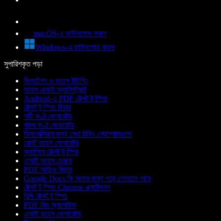
macOS-এ ডাউনলোড করুন
Windows-এ ডাউনলোড করুন
সুপারিশকৃত পড়া
ডিকটেশন ও ভয়েস টাইপিং
ভয়েস এআই অ্যাসিস্ট্যান্ট
Android-এ PDF টেক্সট টু স্পিচ
টেক্সট টু স্পিচ রিডার
নারী কণ্ঠ জেনারেটর
পুরুষ কণ্ঠ জেনারেটর
ডিসলেক্সিয়ার জন্য সেরা রিডিং প্রোগ্রামগুলো
রোবট ভয়েস জেনারেটর
অ্যানিমে টেক্সট টু স্পিচ
এআই ভয়েস চেঞ্জার
PDF অডিও রিডার
Google Docs কি আমার জন্য পড়ে শোনাতে পারে
টেক্সট টু স্পিচ Chrome এক্সটেনশন
হিন্দি টেক্সট টু স্পিচ
PDF রিড অ্যালাউড
এআই ভয়েস জেনারেটর