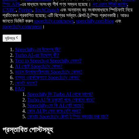
স্পিচ API
-এর মাধ্যমে অসংখ্য শীর্ষ পণ্য সম্ভব হয়েছে।
দ্য ওয়াল স্ট্রিট জার্নাল
,
CNBC
,
Forbes
,
TechCrunch
এবং অন্যান্য বড় সংবাদমাধ্যমে স্পিচিফাই নিয়ে
প্রতিবেদন প্রকাশিত হয়েছে; এটি বিশ্বের সর্ববৃহৎ টেক্সট-টু-স্পিচ প্রদানকারী। আরও
জানতে ভিজিট করুন
speechify.com/news
,
speechify.com/blog
এবং
speechify.com/press
।
সূচিপত্র
Speechify-এর উদ্দেশ্য কী?
Turbo AI-এর উদ্দেশ্য কী?
Text to Speech-এ Speechify কেমন?
AI নোটে Speechify কেমন?
ভয়েস উৎপাদনশীলতায় Speechify কেমন?
বাস্তব ওয়ার্কফ্লোতে Speechify কেমন?
কোনটা ভালো?
FAQ
Speechify কি Turbo AI থেকে ভালো?
Turbo AI কি ডকুমেন্ট পড়ে শোনাতে পারে?
Speechify-তে কি AI নোট আছে?
কোন AI টুল সেভ করে বেশি সময়?
কোথায় Speechify টেক্সট টু স্পিচ ব্যবহার করা যায়?
প্রস্তাবিত পোস্টসমূহ