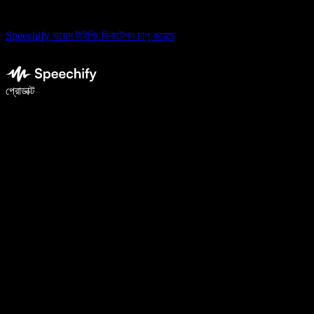
Speechify ভয়েস টাইপিং ডিকটেশন চালু করেছে
ভয়েস টাইপিং দিয়ে ৫ গুণ দ্রুত লিখুন
প্রোডাক্ট
আরও জানুন