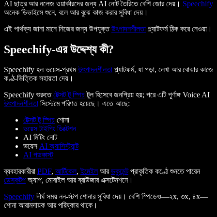
AI ছাত্র আর নলেজ ওয়ার্কারদের জন্য AI নোট তৈরিতে বেশি জোর দেয়।
Speechify
অনেক ডিভাইসে শুনে, বলে আর বুঝে কাজ করার সুবিধা দেয়।
এই পার্থক্য জানা মানে নিজের জন্য উপযুক্ত
উৎপাদনশীলতা
প্ল্যাটফর্ম ঠিক করে নেওয়া।
Speechify-এর উদ্দেশ্য কী?
Speechify হল ভয়েস-প্রথম
উৎপাদনশীলতা
প্ল্যাটফর্ম, যা পড়া, লেখা আর বোঝার কাজে
কণ্ঠ-ভিত্তিক সহায়তা দেয়।
Speechify শুরুতে
টেক্সট টু স্পিচ
টুল হিসেবে জনপ্রিয় হয়; পরে এটি পূর্ণাঙ্গ Voice AI
উৎপাদনশীলতা
সিস্টেমে পরিণত হয়েছে। এতে আছে:
টেক্সট টু স্পিচ
শোনা
ভয়েস টাইপিং ডিক্টেশন
AI মিটিং নোট
ভয়েস
AI অ্যাসিস্ট্যান্ট
AI পডকাস্ট
ব্যবহারকারীরা
PDF
,
আর্টিকেল
,
ইমেইল
আর
ডকুমেন্ট
প্রাকৃতিক কণ্ঠে শুনতে পারেন
ডেস্কটপ
অ্যাপ, মোবাইল আর ব্রাউজার এক্সটেনশনে।
Speechify
দীর্ঘ সময় নন-স্টপ শোনার সুবিধা দেয়। বেশি স্পিডেও—২x, ৩x, ৪x—
শোনা আরামদায়ক আর পরিষ্কার থাকে।