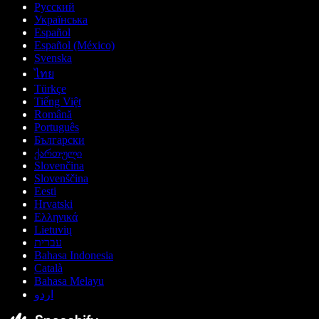
Русский
Українська
Español
Español (México)
Svenska
ไทย
Türkçe
Tiếng Việt
Română
Português
Български
ქართული
Slovenčina
Slovenščina
Eesti
Hrvatski
Ελληνικά
Lietuvių
עברית
Bahasa Indonesia
Català
Bahasa Melayu
اردو