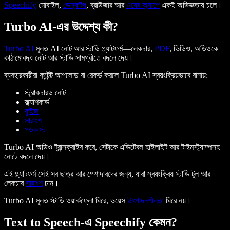
Speechify
মোবাইল,
ডেস্কটপ
, ব্রাউজার আর
ওয়েব অ্যাপে
একই অভিজ্ঞতায় চলে।
Turbo AI-এর উদ্দেশ্য কী?
Turbo AI
মূলত AI নোট আর স্টাডি প্ল্যাটফর্ম—লেকচার,
PDF
, ভিডিও, অডিওকে
কাঠামোবদ্ধ নোট আর স্টাডি সামগ্রীতে বদলে দেয়।
ব্যবহারকারীরা কন্টেন্ট আপলোড বা রেকর্ড করলে Turbo AI স্বয়ংক্রিয়ভাবে বানায়:
স্ট্রাকচারড নোট
ফ্ল্যাশকার্ড
কুইজ
সারাংশ
পডকাস্ট
Turbo AI অডিও ট্রান্সক্রাইব করে, সেটাকে এডিটেবল হাইলাইট আর টাইমস্ট্যাম্পসহ
নোটে বদলে দেয়।
এই প্ল্যাটফর্ম সেই সব ছাত্র আর পেশাদারদের জন্য, যারা স্বয়ংক্রিয় স্টাডি টুল আর
লেকচার
সারাংশ
চান।
Turbo AI মূলত স্টাডি ওয়ার্কফ্লো ঘিরে, ভয়েস
উৎপাদনশীলতা
ঘিরে নয়।
Text to Speech-এ Speechify কেমন?