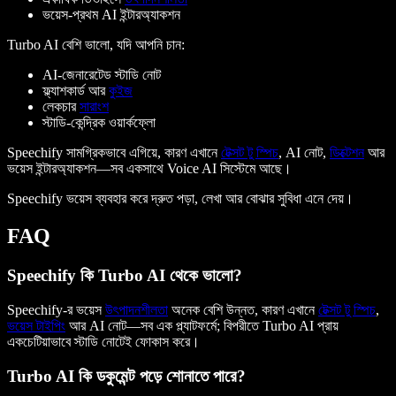
ভয়েস-প্রথম AI ইন্টারঅ্যাকশন
Turbo AI বেশি ভালো, যদি আপনি চান:
AI-জেনারেটেড স্টাডি নোট
ফ্ল্যাশকার্ড আর
কুইজ
লেকচার
সারাংশ
স্টাডি-কেন্দ্রিক ওয়ার্কফ্লো
Speechify সামগ্রিকভাবে এগিয়ে, কারণ এখানে
টেক্সট টু স্পিচ
, AI নোট,
ডিক্টেশন
আর
ভয়েস ইন্টারঅ্যাকশন—সব একসাথে Voice AI সিস্টেমে আছে।
Speechify ভয়েস ব্যবহার করে দ্রুত পড়া, লেখা আর বোঝার সুবিধা এনে দেয়।
FAQ
Speechify কি Turbo AI থেকে ভালো?
Speechify-র ভয়েস
উৎপাদনশীলতা
অনেক বেশি উন্নত, কারণ এখানে
টেক্সট টু স্পিচ
,
ভয়েস টাইপিং
আর AI নোট—সব এক প্ল্যাটফর্মে; বিপরীতে Turbo AI প্রায়
একচেটিয়াভাবে স্টাডি নোটেই ফোকাস করে।
Turbo AI কি ডকুমেন্ট পড়ে শোনাতে পারে?