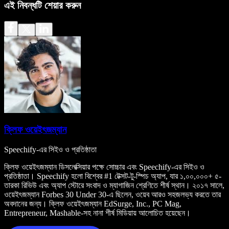
এই নিবন্ধটি শেয়ার করুন
ক্লিফ ওয়েইৎজম্যান
Speechify-এর সিইও ও প্রতিষ্ঠাতা
ক্লিফ ওয়েইৎজম্যান ডিসলেক্সিয়ার পক্ষে সোচ্চার এবং Speechify-এর সিইও ও
প্রতিষ্ঠাতা। Speechify হলো বিশ্বের #1 টেক্সট-টু-স্পিচ অ্যাপ, যার ১,০০,০০০+ ৫-
তারকা রিভিউ এবং অ্যাপ স্টোরে সংবাদ ও ম্যাগাজিন শ্রেণিতে শীর্ষ স্থান। ২০১৭ সালে,
ওয়েইৎজম্যান Forbes 30 Under 30-এ ছিলেন, ওয়েব আরও সহজলভ্য করতে তার
অবদানের জন্য। ক্লিফ ওয়েইৎজম্যান EdSurge, Inc., PC Mag,
Entrepreneur, Mashable-সহ নানা শীর্ষ মিডিয়ায় আলোচিত হয়েছেন।