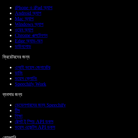
iPhone ও iPad অ্যাপ
Android অ্যাপ
Mac অ্যাপ
Windows অ্যাপ
ওয়েব অ্যাপ
Chrome এক্সটেনশন
Edge অ্যাড-অন
ডাউনলোড
ক্রিয়েটরদের জন্য
এআই ভয়েস জেনারেটর
ডাবিং
ভয়েস ক্লোনিং
Speechify Work
ব্যবসার জন্য
ডেভেলপারদের জন্য Speechify
টিম
শিক্ষা
টেক্সট টু স্পিচ API ডকস
ভয়েস এজেন্টস API ডকস
কোম্পানি