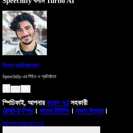
Speechify বনাম Turbo AI
ক্লিফ ওয়েইৎজম্যান
Speechify-এর সিইও ও প্রতিষ্ঠাতা
স্পিচিফাই, আপনার
ভয়েস AI
সহকারী
টেক্সট-টু-স্পিচ
।
ভয়েস টাইপিং
।
দ্রুত উত্তর
।
বিনামূল্যে ব্যবহার করে দেখুন