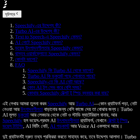
সূচিপত্র
Speechify-এর উদ্দেশ্য কী?
Turbo AI-এর উদ্দেশ্য কী?
Text to Speech-এ Speechify কেমন?
AI নোটে Speechify কেমন?
ভয়েস উৎপাদনশীলতায় Speechify কেমন?
বাস্তব ওয়ার্কফ্লোতে Speechify কেমন?
কোনটা ভালো?
FAQ
Speechify কি Turbo AI থেকে ভালো?
Turbo AI কি ডকুমেন্ট পড়ে শোনাতে পারে?
Speechify-তে কি AI নোট আছে?
কোন AI টুল সেভ করে বেশি সময়?
কোথায় Speechify টেক্সট টু স্পিচ ব্যবহার করা যায়?
এই লেখায় আমরা তুলনা করব
Speechify
আর
Turbo AI
—কোন প্ল্যাটফর্ম পড়া, নোট
নেওয়া আর
উৎপাদনশীলতা
বাড়ানোর জন্য বেশি কাজে দেয় তা বোঝার জন্য। Turbo
AI মূলত
ডকুমেন্ট
আর লেকচার থেকে নোট ও স্টাডি ম্যাটেরিয়াল বানায়, আর
Speechify
হল ভয়েস-প্রথম AI
উৎপাদনশীলতা
প্ল্যাটফর্ম, যেখানে
টেক্সট টু স্পিচ
,
ভয়েস টাইপিং
, AI মিটিং নোট,
AI পডকাস্ট
আর Voice AI একসাথে আছে।
দুই প্ল্যাটফর্মই দ্রুত তথ্য প্রক্রিয়া করতে সাহায্য করে, তবে উদ্দেশ্য আলাদা। Turbo