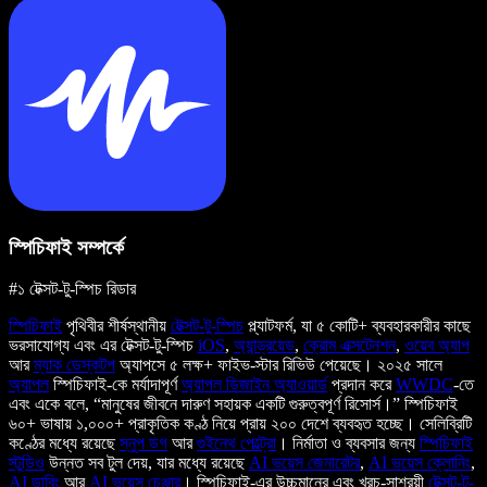
স্পিচিফাই সম্পর্কে
#১ টেক্সট-টু-স্পিচ রিডার
স্পিচিফাই
পৃথিবীর শীর্ষস্থানীয়
টেক্সট-টু-স্পিচ
প্ল্যাটফর্ম, যা ৫ কোটি+ ব্যবহারকারীর কাছে
ভরসাযোগ্য এবং এর টেক্সট-টু-স্পিচ
iOS
,
অ্যান্ড্রয়েড
,
ক্রোম এক্সটেনশন
,
ওয়েব অ্যাপ
আর
ম্যাক ডেস্কটপ
অ্যাপসে ৫ লক্ষ+ ফাইভ-স্টার রিভিউ পেয়েছে। ২০২৫ সালে
অ্যাপল
স্পিচিফাই-কে মর্যাদাপূর্ণ
অ্যাপল ডিজাইন অ্যাওয়ার্ড
প্রদান করে
WWDC
-তে
এবং একে বলে, “মানুষের জীবনে দারুণ সহায়ক একটি গুরুত্বপূর্ণ রিসোর্স।” স্পিচিফাই
৬০+ ভাষায় ১,০০০+ প্রাকৃতিক কণ্ঠ নিয়ে প্রায় ২০০ দেশে ব্যবহৃত হচ্ছে। সেলিব্রিটি
কণ্ঠের মধ্যে রয়েছে
স্নুপ ডগ
আর
গুইনেথ পেল্ট্রো
। নির্মাতা ও ব্যবসার জন্য
স্পিচিফাই
স্টুডিও
উন্নত সব টুল দেয়, যার মধ্যে রয়েছে
AI ভয়েস জেনারেটর
,
AI ভয়েস ক্লোনিং
,
AI ডাবিং
আর
AI ভয়েস চেঞ্জার
। স্পিচিফাই-এর উচ্চমানের এবং খরচ-সাশ্রয়ী
টেক্সট-টু-