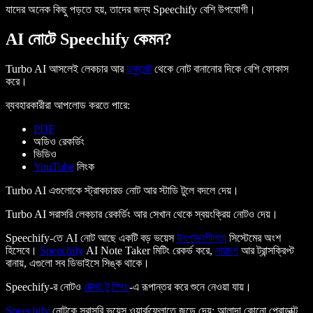
যাদের অনেক কিছু পড়তে হয়, তাদের জন্য Speechify বেশি উপযোগী।
AI নোটে Speechify কেমন?
Turbo AI আসলেই লেকচার আর
ডকুমেন্ট
থেকে নোট বানানোর দিকে বেশি ফোকাস
করে।
ব্যবহারকারীরা আপলোড করতে পারে:
PDF
অডিও রেকর্ডিং
ভিডিও
YouTube
লিংক
Turbo AI এগুলোকে স্ট্রাকচারড নোট আর স্টাডি টুলে বদলে দেয়।
Turbo AI সরাসরি লেকচার রেকর্ডিং আর সেখান থেকে স্বয়ংক্রিয় নোটও দেয়।
Speechify-তে AI নোট আছে একটি বড় ভয়েস
উৎপাদনশীলতা
সিস্টেমের অংশ
হিসেবে।
Speechify
AI Note Taker মিটিং রেকর্ড করে,
সারাংশ
আর ট্রান্সক্রিপ্ট
বানায়, এগুলো সব ডিভাইসে সিঙ্ক থাকে।
Speechify-র নোটও
টেক্সট টু স্পিচ
-এ রূপান্তর করে শুনে নেওয়া যায়।
Speechify
নোটকে সরাসরি ভয়েস ওয়ার্কফ্লোতে জুড়ে দেয়; আলাদা কোনো প্রোডাক্ট