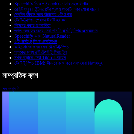
Speechify দিয়ে পাঠ্য জোরে শোনার সহজ উপায়
রেডিট শুনুন। ইন্টারনেটের প্রথম পাতাটি এবার শোনা যাবে।
দৈনন্দিন জীবনে সময় বাঁচানোর ৫টি উপায়
টেক্সট-টু-স্পিচ প্রোডাক্টিভিটি হ্যাকস
শিশুদের পড়ার উপকারিতা
গুগল ক্রোমের জন্য সেরা পাঁচটি টেক্সট টু স্পিচ এক্সটেনশন
Speechify বনাম NaturalReader
৫টি টেক্সট-টু-স্পিচ এক্সটেনশন
আইফোনের জন্য সেরা টেক্সট-টু-স্পিচ
ম্যাকের জন্য ৫টি টেক্সট-টু-স্পিচ টুল
দর্শক বাড়াতে সেরা TikTok ভয়েস
টেক্সট টু স্পিচ IBM: কীভাবে কাজ করে এবং সেরা বিকল্পসমূহ
সাম্প্রতিক ব্লগ
সব দেখুন