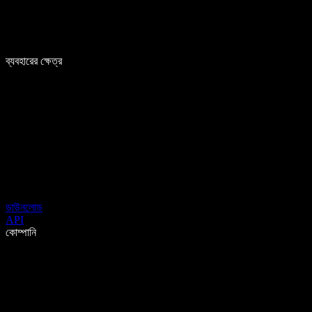
ব্যবহারের ক্ষেত্র
ডাউনলোড
API
কোম্পানি