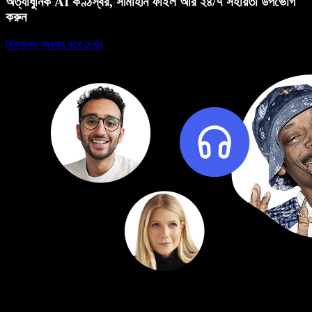
অত্যাধুনিক AI কণ্ঠস্বর, সীমাহীন ফাইল আর ২৪/৭ সহায়তা উপভোগ
করুন
বিনামূল্যে ব্যবহার করে দেখুন