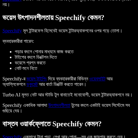
নয়।
ভয়েস উৎপাদনশীলতায় Speechify কেমন?
Speechify
মূল ইন্টারফেস হিসেবেই ভয়েস ইন্টারঅ্যাকশনের ওপর গড়ে তোলা।
ব্যবহারকারীরা পারেন:
পড়ার বদলে শোনার মাধ্যমে কাজ করতে
টাইপের বদলে ডিক্টেশন দিতে
ভয়েসে প্রশ্ন করতে
নোট শুনে নিতে
Speechify-র
ভয়েস টাইপিং
দিয়ে ব্যবহারকারীরা বিভিন্ন
ওয়েবসাইট
আর
অ্যাপ্লিকেশনে
ডকুমেন্ট
আর বার্তা ডিক্টেট করতে পারেন।
Turbo AI মূলত নোট আর স্টাডি টুল বানাতেই মনোযোগী, ভয়েস ইন্টারঅ্যাকশনে নয়।
Speechify একাধিক আলাদা
উৎপাদনশীলতা
টুলের বদলে একটাই ভয়েস সিস্টেমে সব
গুছিয়ে দেয়।
বাস্তব ওয়ার্কফ্লোতে Speechify কেমন?
Speechify
একসাথে টানা পড়া, লেখা আর শোনা—সব এক জায়গায় করতে দেয়।