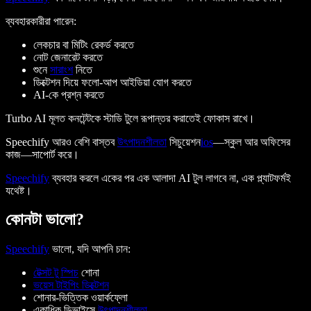
ব্যবহারকারীরা পারেন:
লেকচার বা মিটিং রেকর্ড করতে
নোট জেনারেট করতে
শুনে
সারাংশ
নিতে
ডিক্টেশন দিয়ে ফলো-আপ আইডিয়া যোগ করতে
AI-কে প্রশ্ন করতে
Turbo AI মূলত কনটেন্টকে স্টাডি টুলে রূপান্তর করাতেই ফোকাস রাখে।
Speechify আরও বেশি বাস্তব
উৎপাদনশীলতা
সিচুয়েশন
ios
—স্কুল আর অফিসের
কাজ—সাপোর্ট করে।
Speechify
ব্যবহার করলে একের পর এক আলাদা AI টুল লাগবে না, এক প্ল্যাটফর্মই
যথেষ্ট।
কোনটা ভালো?
Speechify
ভালো, যদি আপনি চান:
টেক্সট টু স্পিচ
শোনা
ভয়েস টাইপিং ডিক্টেশন
শোনার-ভিত্তিক ওয়ার্কফ্লো
একাধিক ডিভাইসে
উৎপাদনশীলতা