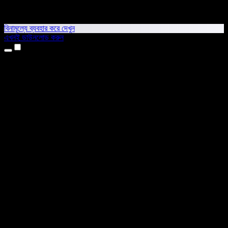
বিনামূল্যে ব্যবহার করে দেখুন
এখনই ডাউনলোড করুন
প্রোডাক্ট
টেক্সট টু স্পিচ
আইফোন ও আইপ্যাড অ্যাপ
অ্যান্ড্রয়েড অ্যাপ
ক্রোম এক্সটেনশন
এজ এক্সটেনশন
ওয়েব অ্যাপ
ম্যাক অ্যাপ
উইন্ডোজ অ্যাপ
এআই ভয়েস জেনারেটর