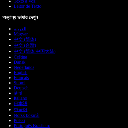
Texto a Voz
Leitor de Texto
অন্যান্য ভাষায় দেখুন
العربية
Magyar
中文 (简体)
中文 (台灣)
中文 (简体 中国大陆)
Čeština
Dansk
Nederlands
English
Français
Suomi
Deutsch
हिन्दी
Italiano
日本語
한국어
Norsk bokmål
Polski
Português Brasileiro