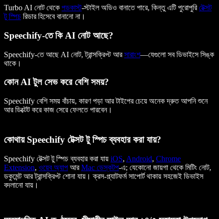
Turbo AI নোট থেকে
পডকাস্ট
-স্টাইল অডিও বানাতে পারে, কিন্তু এটি পুরোপুরি
টেক্সট
টু স্পিচ
রিডার হিসেবে বানানো না।
Speechify-তে কি AI নোট আছে?
Speechify-তে আছে AI নোট, ট্রান্সক্রিপ্ট আর
সারাংশ
—যেগুলো সব ডিভাইসে সিঙ্ক
থাকে।
কোন AI টুল সেভ করে বেশি সময়?
Speechify বেশি সময় বাঁচায়, কারণ পড়া আর টাইপের চেয়ে অনেক দ্রুত আপনি শুনে
আর ডিক্টেট করে কাজ সেরে ফেলতে পারবেন।
কোথায় Speechify টেক্সট টু স্পিচ ব্যবহার করা যায়?
Speechify টেক্সট টু স্পিচ ব্যবহার করা যায়
iOS
,
Android
,
Chrome
Extension
,
ওয়েব অ্যাপ
আর
Mac ডেস্কটপ
-এ; যেকোনো জায়গা থেকে মিটিং নোট,
ডকুমেন্ট আর ট্রান্সক্রিপ্ট শোনা যায়। ক্রস-প্ল্যাটফর্ম সাপোর্ট থাকায় সহজেই ডিভাইস
বদলানো যায়।