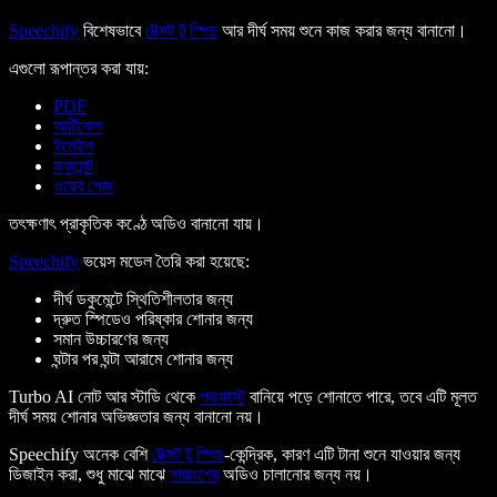
Speechify
বিশেষভাবে
টেক্সট টু স্পিচ
আর দীর্ঘ সময় শুনে কাজ করার জন্য বানানো।
এগুলো রূপান্তর করা যায়:
PDF
আর্টিকেল
ইমেইল
ডকুমেন্ট
ওয়েব পেজ
তৎক্ষণাৎ প্রাকৃতিক কণ্ঠে অডিও বানানো যায়।
Speechify
ভয়েস মডেল তৈরি করা হয়েছে:
দীর্ঘ ডকুমেন্টে স্থিতিশীলতার জন্য
দ্রুত স্পিডেও পরিষ্কার শোনার জন্য
সমান উচ্চারণের জন্য
ঘন্টার পর ঘন্টা আরামে শোনার জন্য
Turbo AI নোট আর স্টাডি থেকে
পডকাস্ট
বানিয়ে পড়ে শোনাতে পারে, তবে এটি মূলত
দীর্ঘ সময় শোনার অভিজ্ঞতার জন্য বানানো নয়।
Speechify অনেক বেশি
টেক্সট টু স্পিচ
-কেন্দ্রিক, কারণ এটি টানা শুনে যাওয়ার জন্য
ডিজাইন করা, শুধু মাঝে মাঝে
সারাংশের
অডিও চালানোর জন্য নয়।