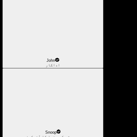
John
اداکار
Snoop
موسیقی کی دنیا کا آئیکون