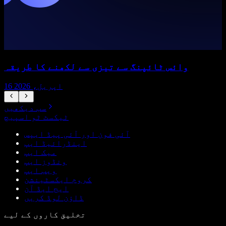
وائس ٹائپنگ سے تیزی سے لکھنے کا طریقہ
16 اپریل، 2026
سب دیکھیں
ٹیکسٹ ٹو اسپیچ
آئی فون اور آئی پیڈ ایپس
اینڈرائیڈ ایپ
میک ایپ
ونڈوز ایپ
ویب ایپ
کروم ایکسٹینشن
ایج ایڈ آن
ڈاؤن لوڈ کریں
تخلیق کاروں کے لیے