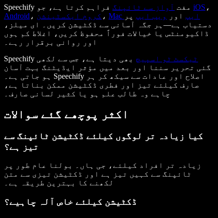
،
iOS
فراہم کرتا ہے، جو
Speechify مفت
آواز سے ٹائپنگ
Mac ایپ
اور
ویب ایپ
پر
،
کروم ایکسٹینشن
،
Android
دستیاب ہے—ہر جگہ آسانی سے ڈکٹیشن کریں۔ ای میلز،
ڈاکیومنٹس یا خیالات فوراً محفوظ کریں، اغلاط کم ہوں
اور روانی برقرار رہے۔
ٹیکسٹ ٹو اسپیچ
بھی دیتا ہے، جس سے لکھی
Speechify
گئی تحریر سننا اور بعد میں مؤثر ایڈیٹنگ بہت آسان
ہو جاتی ہے۔ Speechify اصلاح اور عادات سے سیکھ کر ہر
صارف کیلئے تیز اور فطری ڈکٹیشن ممکن بناتا ہے،
چاہے وہ طالب علم ہو یا کثیر لسانی صارف۔
اکثر پوچھے گئے سوالات
کیا زیادہ تر لوگوں کیلئے ڈکٹیشن ٹائپنگ سے
تیز ہے؟
زیادہ تر افراد کیلئے، جی ہاں۔ بولنا عام طور پر
ٹائپنگ سے کہیں تیز ہے اور ڈکٹیشن تیزی سے متن
لکھنے کا بہترین طریقہ ہے۔
ڈکٹیشن کیلئے خاص آلہ چاہیے؟