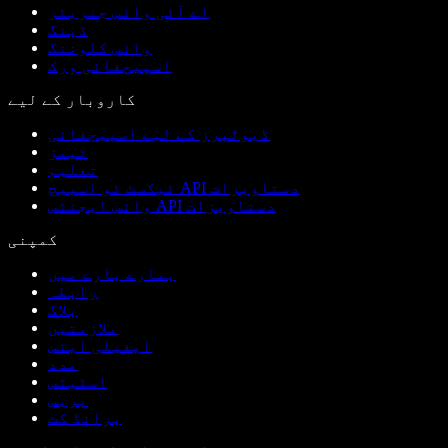
اے آئی وائس جنریٹر
ڈبنگ
وائس کلوننگ
اسپیچفائی ورک
کاروبار کے لیے
ڈیولپرز کے لیے اسپیچفائی
ٹیمز
تعلیم
ٹیکسٹ ٹو اسپیچ API دستاویزات
وائس ایجنٹس API دستاویزات
کمپنی
ہمارے بارے میں
رابطہ
بلاگ
ملازمتیں
ایفیلی ایٹس
مدد
اسٹیٹس
پریس
برانڈ کٹ