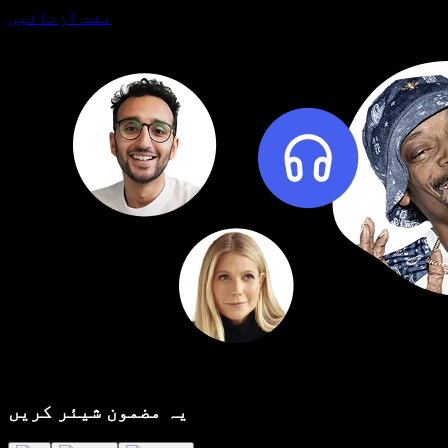
مفت آزمائیں
یہ مضمون شیئر کریں