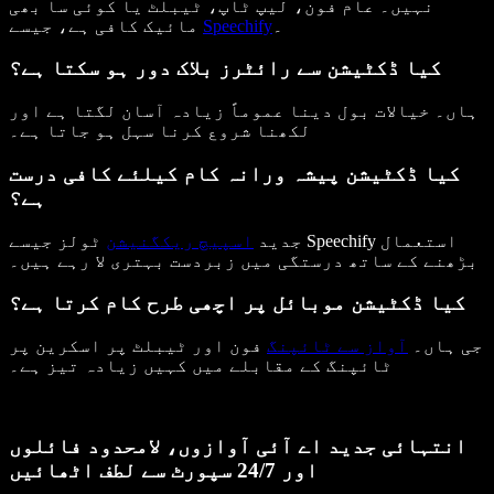
نہیں۔ عام فون، لیپ ٹاپ، ٹیبلٹ یا کوئی سا بھی
۔
Speechify
مائیک کافی ہے، جیسے
کیا ڈکٹیشن سے رائٹرز بلاک دور ہو سکتا ہے؟
ہاں۔ خیالات بول دینا عموماً زیادہ آسان لگتا ہے اور
لکھنا شروع کرنا سہل ہو جاتا ہے۔
کیا ڈکٹیشن پیشہ ورانہ کام کیلئے کافی درست
ہے؟
جدید
اسپیچ ریکگنیشن
ٹولز جیسے Speechify استعمال
بڑھنے کے ساتھ درستگی میں زبردست بہتری لا رہے ہیں۔
کیا ڈکٹیشن موبائل پر اچھی طرح کام کرتا ہے؟
جی ہاں۔
آواز سے ٹائپنگ
فون اور ٹیبلٹ پر اسکرین پر
ٹائپنگ کے مقابلے میں کہیں زیادہ تیز ہے۔
انتہائی جدید اے آئی آوازوں، لامحدود فائلوں
اور 24/7 سپورٹ سے لطف اٹھائیں