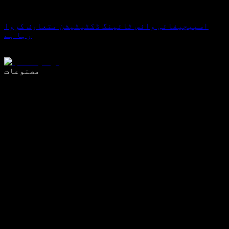
اسپیچیفائی وائس ٹائپنگ ڈکٹیٹیشن متعارف کروا
رہا ہے
وائس ٹائپنگ کے ساتھ 5 گنا تیزی سے لکھیں
مصنوعات
مزید جانیں