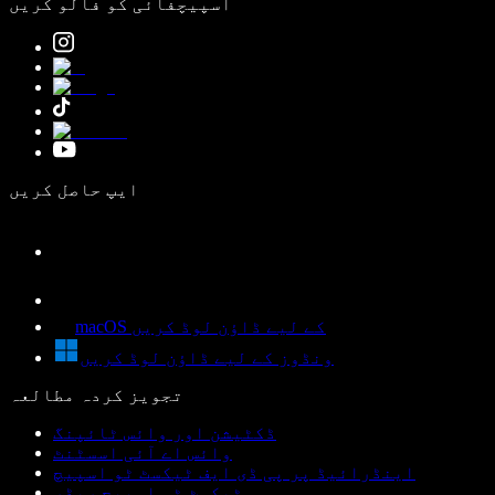
اسپیچفائی کو فالو کریں
ایپ حاصل کریں
macOS کے لیے ڈاؤن لوڈ کریں
ونڈوز کے لیے ڈاؤن لوڈ کریں
تجویز کردہ مطالعہ
ڈکٹیشن اور وائس ٹائپنگ
وائس اے آئی اسسٹنٹ
اینڈرائیڈ پر پی ڈی ایف ٹیکسٹ ٹو اسپیچ
ٹیکسٹ ٹو اسپیچ ریڈر