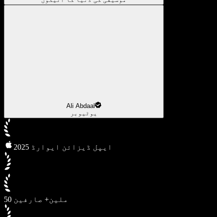
Ali Abdaal
یوٹیوبر
2025 ایپل ڈیزائن ایوارڈ
50 ملین+ صارفین