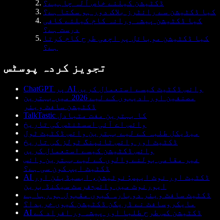
ڈکٹیشن کیلئے خاص آلہ چاہیے؟
کیا ڈکٹیشن سے رائٹرز بلاک دور ہو سکتا ہے؟
کیا ڈکٹیشن پیشہ ورانہ کام کیلئے کافی
درست ہے؟
کیا ڈکٹیشن موبائل پر اچھی طرح کام کرتا
ہے؟
تجویز کردہ پوسٹس
ChatGPT پر AI وائس ڈکٹیٹ کیسے استعمال کریں
مصنفین اور ادیبوں کے لیے 2026 میں بہترین
ڈکٹیشن سافٹ ویئر
TalkTastic کا بہترین مفت متبادل
وائس اے آئی اسسٹنٹس کی تاریخ
میڈیکل طلبہ کے لیے بہترین وائس ڈکٹیٹ ٹول
ڈکٹیٹ اور وائس ٹائپنگ ٹولز کی تاریخ
وائس ڈکٹیشن کیسے استعمال کریں
غیر مقامی بولنے والوں کے لیے بہترین وائس
ڈکٹیٹ ایپ کون سی ہے؟
AI ڈکٹیٹ اور نوٹ ایپس: نوٹیشن، ابسیڈیئن اور
ایورنوٹ میں وائس-فرسٹ سیکنڈ برین
ڈکٹیٹ سافٹ ویئر دوبارہ کیوں مقبول ہو رہا ہے
مایکروسافٹ نے ڈریگن ڈکٹیشن کیوں خریدا؟
AI ڈکٹیشن کس طرح طلبا اور پیشہ ور افراد کے