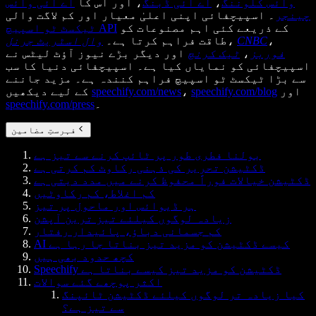
وائس کلوننگ
،
اے آئی ڈبنگ
، اور اس کا
اے آئی وائس
چینجر
۔ اسپیچفائی اپنی اعلیٰ معیار اور کم لاگت والی
کے ذریعے کئی اہم مصنوعات کو
ٹیکسٹ ٹو اسپیچ API
،
CNBC
،
طاقت فراہم کرتا ہے۔
وال اسٹریٹ جرنل
فوربز
،
ٹیک کرنچ
اور دیگر بڑے نیوز آؤٹ لیٹس نے
اسپیچفائی کو نمایاں کیا ہے۔ اسپیچفائی دنیا کا سب
سے بڑا ٹیکسٹ ٹو اسپیچ فراہم کنندہ ہے۔ مزید جاننے
اور
speechify.com/blog
،
speechify.com/news
کے لیے دیکھیں
۔
speechify.com/press
فہرستِ مضامین
بولنا فطری طور پر ٹائپ کرنے سے تیز ہے
ڈکٹیشن تحریر کی ذہنی رکاوٹ کم کرتی ہے
ڈکٹیشن خیالات فوراً محفوظ کرنے میں مدد دیتی ہے
کم اغلاط، کم رکاوٹیں
ہر ڈیوائس اور ماحول پر تیز
زیادہ لوگوں کیلئے تیز ترین آپشن
کم جسمانی دباؤ، پائیدار رفتار
AI کیسے ڈکٹیشن کو مزید تیز بناتا جا رہا ہے
کچھ حدود بھی ہیں
Speechify ڈکٹیشن کو مزید تیز کیسے بناتا ہے
اکثر پوچھے گئے سوالات
کیا زیادہ تر لوگوں کیلئے ڈکٹیشن ٹائپنگ
سے تیز ہے؟