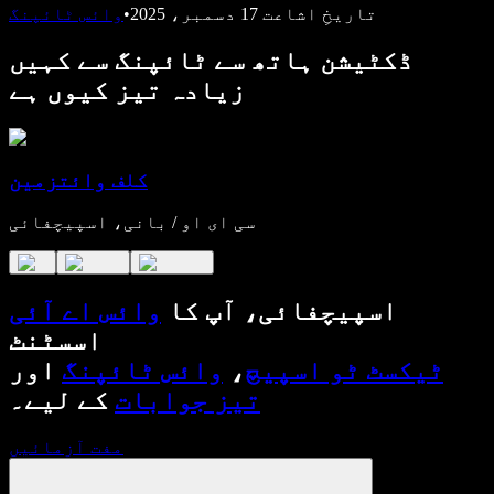
تاریخِ اشاعت
17 دسمبر، 2025
•
وائس ٹائپنگ
ڈکٹیشن ہاتھ سے ٹائپنگ سے کہیں
زیادہ تیز کیوں ہے
کلف وائتزمین
سی ای او / بانی، اسپیچفائی
اسپیچفائی، آپ کا
وائس اے آئی
اسسٹنٹ
ٹیکسٹ ٹو اسپیچ
،
وائس ٹائپنگ
اور
تیز جوابات
کے لیے۔
مفت آزمائیں