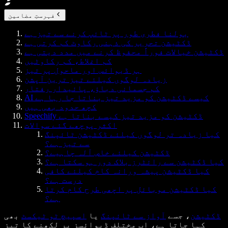
فہرستِ مضامین
بولنا فطری طور پر ٹائپ کرنے سے تیز ہے
ڈکٹیشن تحریر کی ذہنی رکاوٹ کم کرتی ہے
ڈکٹیشن خیالات فوراً محفوظ کرنے میں مدد دیتی ہے
کم اغلاط، کم رکاوٹیں
ہر ڈیوائس اور ماحول پر تیز
زیادہ لوگوں کیلئے تیز ترین آپشن
کم جسمانی دباؤ، پائیدار رفتار
AI کیسے ڈکٹیشن کو مزید تیز بناتا جا رہا ہے
کچھ حدود بھی ہیں
Speechify ڈکٹیشن کو مزید تیز کیسے بناتا ہے
اکثر پوچھے گئے سوالات
کیا زیادہ تر لوگوں کیلئے ڈکٹیشن ٹائپنگ
سے تیز ہے؟
ڈکٹیشن کیلئے خاص آلہ چاہیے؟
کیا ڈکٹیشن سے رائٹرز بلاک دور ہو سکتا ہے؟
کیا ڈکٹیشن پیشہ ورانہ کام کیلئے کافی
درست ہے؟
کیا ڈکٹیشن موبائل پر اچھی طرح کام کرتا
ہے؟
ڈکٹیشن
، جسے
آواز سے ٹائپنگ
یا
اسپیچ ٹو ٹیکسٹ
بھی
کہا جاتا ہے، اب مختلف ڈیوائسز پر لکھنے کا تیز