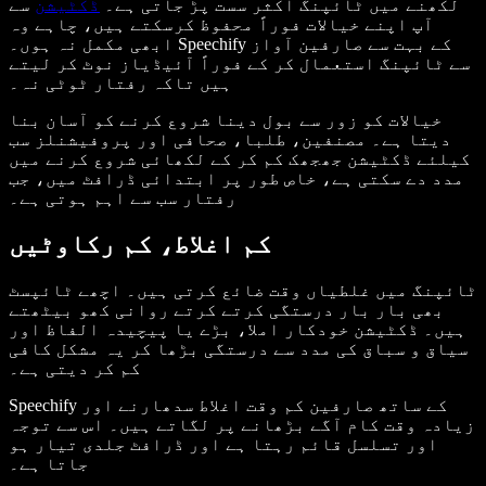
لکھنے میں ٹائپنگ اکثر سست پڑ جاتی ہے۔
ڈکٹیشن
سے
آپ اپنے خیالات فوراً محفوظ کرسکتے ہیں، چاہے وہ
ابھی مکمل نہ ہوں۔ Speechify کے بہت سے صارفین آواز
سے ٹائپنگ استعمال کر کے فوراً آئیڈیاز نوٹ کر لیتے
ہیں تاکہ رفتار ٹوٹی نہ۔
خیالات کو زور سے بول دینا شروع کرنے کو آسان بنا
دیتا ہے۔ مصنفین، طلبا، صحافی اور پروفیشنلز سب
کیلئے ڈکٹیشن جھجھک کم کر کے لکھائی شروع کرنے میں
مدد دے سکتی ہے، خاص طور پر ابتدائی ڈرافٹ میں، جب
رفتار سب سے اہم ہوتی ہے۔
کم اغلاط، کم رکاوٹیں
ٹائپنگ میں غلطیاں وقت ضائع کرتی ہیں۔ اچھے ٹائپسٹ
بھی بار بار درستگی کرتے کرتے روانی کھو بیٹھتے
ہیں۔ ڈکٹیشن خودکار املا، بڑے یا پیچیدہ الفاظ اور
سیاق و سباق کی مدد سے درستگی بڑھا کر یہ مشکل کافی
کم کر دیتی ہے۔
Speechify کے ساتھ صارفین کم وقت اغلاط سدھارنے اور
زیادہ وقت کام آگے بڑھانے پر لگاتے ہیں۔ اس سے توجہ
اور تسلسل قائم رہتا ہے اور ڈرافٹ جلدی تیار ہو
جاتا ہے۔