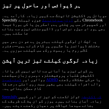
ہر ڈیوائس اور ماحول پر تیز
موبائل پر ڈکٹیشن ٹائپنگ سے کہیں زیادہ کارآمد ہے۔
Speechify کی
آواز سے ٹائپنگ
فون، ٹیبلٹ، Chromebook
اور کمپیوٹر سب پر چلتی ہے، اسکرین یا کی بورڈ جیسا
بھی ہو، ای میل، نوٹس اور ڈاکیومنٹس تیزی سے بنائے
جا سکتے ہیں۔
یہ لچک ان لوگوں کیلئے بہترین ہے جو دن بھر میں
مختلف ڈیوائسز یا جگہوں پر کام کرتے ہیں—دفتر،
کلاس روم یا ریموٹ ورک، سب کیلئے موزوں ہے۔
زیادہ لوگوں کیلئے تیز ترین آپشن
ہر کوئی تیزی یا آسانی سے ٹائپ نہیں کر پاتا۔
ڈکٹیشن طلبا، پروفیشنلز، دوسری زبان سیکھنے
یا حرکی مشکلات رکھنے
ADHD
،
والوں اور
ڈسلیکسیا
والے افراد کیلئے بھی بغیر سست روی اعلیٰ درجے کا
کام ممکن بناتی ہے۔
Speechify کی ڈکٹیشن
ٹولز لکھنے کو تیز تر اور کہیں
زیادہ آسان بناتے ہیں، یوزر کو ان پٹ کے طریقے کے
بجائے سیدھا خیالات پر دھیان رکھنے دیتے ہیں۔