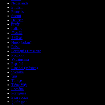
Nederlands
English
Français
Suomi
Deutsch
हिन्दी
Italiano
日本語
한국어
Norsk bokmål
Polski
Português Brasileiro
Русский
Українська
Español
Español (México)
Svenska
ไทย
Türkçe
Tiếng Việt
Română
Português
Български
ქართული