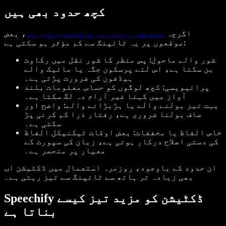
کچھ حدود بھی ہیں
اگرچہ
ڈکٹیشن زیادہ تر حالات میں تیز ہے
، بعض
موقعوں پر یہ ٹائپنگ سے کم مؤثر ہو سکتی ہے:
شور والے ماحول:
پس منظر کا شور نقل میں رکاوٹ
بن سکتا ہے، اس لئے پرسکون جگہ یا مائیک والے
ہیڈفون کی ضرورت پڑتی ہے۔
پرائیویسی:
کچھ لوگوں کو حساس معلومات بلند
آواز میں کہنا غیر آرام دہ لگ سکتا ہے۔
بہت تیز بولنے والے یا ہڑبڑانے والے:
واضح اور
صاف بولنا ضروری ہے، رفتار ذرا کم کرنی پڑ
سکتی ہے۔
خاص الفاظ یا مخففات:
بعض اوقات ٹیکنیکل الفاظ
کی دستی اصلاح درکار ہوتی ہے، زبان کی سپورٹ کے
معیار پر منحصر ہے۔
ان حدود کے باوجود، روزمرہ استعمال میں ڈکٹیشن اب
بھی زیادہ تر ہاتھ سے ٹائپنگ سے تیز رہتی ہے۔
Speechify ڈکٹیشن کو مزید تیز کیسے
بناتا ہے