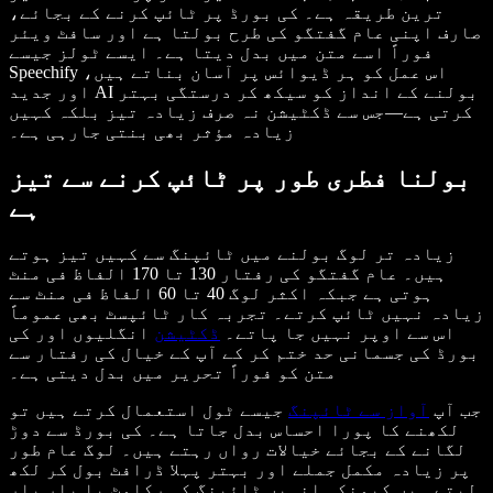
ترین طریقہ ہے۔ کی بورڈ پر ٹائپ کرنے کے بجائے،
صارف اپنی عام گفتگو کی طرح بولتا ہے اور سافٹ ویئر
فوراً اسے متن میں بدل دیتا ہے۔ ایسے ٹولز جیسے
Speechify اس عمل کو ہر ڈیوائس پر آسان بناتے ہیں،
اور جدید AI بولنے کے انداز کو سیکھ کر درستگی بہتر
کرتی ہے—جس سے ڈکٹیشن نہ صرف زیادہ تیز بلکہ کہیں
زیادہ مؤثر بھی بنتی جارہی ہے۔
بولنا فطری طور پر ٹائپ کرنے سے تیز
ہے
زیادہ تر لوگ بولنے میں ٹائپنگ سے کہیں تیز ہوتے
ہیں۔ عام گفتگو کی رفتار 130 تا 170 الفاظ فی منٹ
ہوتی ہے جبکہ اکثر لوگ 40 تا 60 الفاظ فی منٹ سے
زیادہ نہیں ٹائپ کرتے۔ تجربہ کار ٹائپسٹ بھی عموماً
اس سے اوپر نہیں جا پاتے۔
ڈکٹیشن
انگلیوں اور کی
بورڈ کی جسمانی حد ختم کر کے آپ کے خیال کی رفتار سے
متن کو فوراً تحریر میں بدل دیتی ہے۔
جب آپ
آواز سے ٹائپنگ
جیسے ٹول استعمال کرتے ہیں تو
لکھنے کا پورا احساس بدل جاتا ہے۔ کی بورڈ سے دوڑ
لگانے کے بجائے خیالات رواں رہتے ہیں۔ لوگ عام طور
پر زیادہ مکمل جملے اور بہتر پہلا ڈرافٹ بول کر لکھ
لیتے ہیں کیونکہ انہیں ٹائپنگ کی رکاوٹ یا بار بار