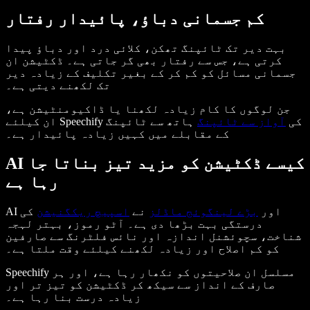
کم جسمانی دباؤ، پائیدار رفتار
بہت دیر تک ٹائپنگ تھکن، کلائی درد اور دباؤ پیدا
کرتی ہے، جس سے رفتار بھی گر جاتی ہے۔ ڈکٹیشن ان
جسمانی مسائل کو کم کر کے بغیر تکلیف کے زیادہ دیر
تک لکھنے دیتی ہے۔
جن لوگوں کا کام زیادہ لکھنا یا ڈاکیومنٹیشن ہے،
ان کیلئے Speechify کی
آواز سے ٹائپنگ
ہاتھ سے ٹائپنگ
کے مقابلے میں کہیں زیادہ پائیدار ہے۔
AI کیسے ڈکٹیشن کو مزید تیز بناتا جا
رہا ہے
AI اور
بڑے لینگوئج ماڈلز
نے
اسپیچ ریکگنیشن
کی
درستگی بہت بڑھا دی ہے۔ آٹو رموز، بہتر لہجہ
شناخت، سچوئشنل اندازہ اور نائس فلٹرنگ سے صارفین
کو کم اصلاح اور زیادہ لکھنے کیلئے وقت ملتا ہے۔
Speechify مسلسل ان صلاحیتوں کو نکھار رہا ہے، اور ہر
صارف کے انداز سے سیکھ کر ڈکٹیشن کو تیز تر اور
زیادہ درست بنا رہا ہے۔