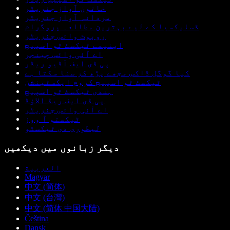
خاتون آواز جنریٹر
مردانہ آواز جنریٹر
ڈسلیکسیا کے لیے بہترین مطالعہ پروگرام
روبوٹ وائس جنریٹر
اینیمے ٹیکسٹ ٹو اسپیچ
اے آئی وائس چینجر
پی ڈی ایف آڈیو ریڈر
کیا گوگل ڈاکس مجھے پڑھ کر سنا سکتا ہے
ٹیکسٹ ٹو اسپیچ کروم ایکسٹینشن
ہندی ٹیکسٹ ٹو اسپیچ
پی ڈی ایف ریڈ الاؤڈ
اے آئی وائس جنریٹر
ٹیکستو آ ووز
لیطوری دی ٹیکسٹو
دیگر زبانوں میں دیکھیں
العربية
Magyar
中文 (简体)
中文 (台灣)
中文 (简体 中国大陆)
Čeština
Dansk