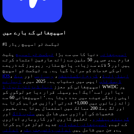
اسپیچفائی کے بارے میں
#1 ٹیکسٹ ٹو اسپیچ ریڈر
اسپیچفائی
دنیا کا سب سے بڑا
ٹیکسٹ ٹو اسپیچ
پلیٹ
فارم ہے، جس پر 50 ملین سے زائد صارفین اعتماد کرتے
ہیں اور 5 لاکھ سے زیادہ پانچ ستارہ ریویوز کے ذریعے
اس کی خدمات کو سراہا گیا ہے۔ یہ ٹیکسٹ ٹو اسپیچ
اینڈرائیڈ
،
کروم ایکسٹینشن
،
ویب ایپ
اور
میک
،
iOS
ڈیسک ٹاپ
ایپس میں دستیاب ہے۔ 2025 میں،
ایپل نے
WWDC پر
اسپیچفائی کو معزز
ایپل ڈیزائن ایوارڈ
دیا اور اسے ’ایک اہم وسیلہ قرار دیا جو لوگوں کو
اپنی زندگی جینے میں مدد دیتا ہے۔‘ اسپیچفائی 60 سے
زائد زبانوں میں 1,000+ قدرتی آوازیں فراہم کرتا ہے
اور لگ بھگ 200 ممالک میں استعمال ہوتا ہے۔ مشہور
شخصیات کی آوازوں میں شامل ہیں
سنُوپ ڈاگ
اور
گوینتھ پیلٹرو
۔ تخلیق کاروں اور کاروباری اداروں
کے لیے،
اسپیچفائی اسٹوڈیو
جدید ٹولز فراہم کرتا
ہے، جن میں شامل ہیں
اے آئی وائس جنریٹر
،
اے آئی