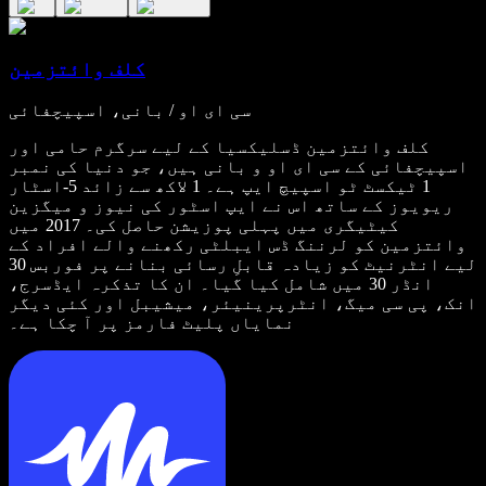
کلف وائتزمین
سی ای او / بانی، اسپیچفائی
کلف وائتزمین ڈسلیکسیا کے لیے سرگرم حامی اور
اسپیچفائی کے سی ای او و بانی ہیں، جو دنیا کی نمبر
1 ٹیکسٹ ٹو اسپیچ ایپ ہے۔ 1 لاکھ سے زائد 5-اسٹار
ریویوز کے ساتھ اس نے ایپ اسٹور کی نیوز و میگزین
کیٹیگری میں پہلی پوزیشن حاصل کی۔ 2017 میں
وائتزمین کو لرننگ ڈس ایبلٹی رکھنے والے افراد کے
لیے انٹرنیٹ کو زیادہ قابلِ رسائی بنانے پر فوربس 30
انڈر 30 میں شامل کیا گیا۔ ان کا تذکرہ ایڈسرج،
انک، پی سی میگ، انٹرپرینیئر، میشیبل اور کئی دیگر
نمایاں پلیٹ فارمز پر آ چکا ہے۔