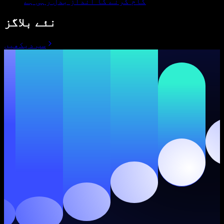
کام کرنے کا انداز بدل رہی ہے
نئے بلاگز
سب دیکھیں