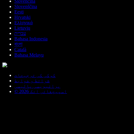
Slovenčina
Slovenščina
Eesti
Hrvatski
Ελληνικά
Lietuvių
עברית
Bahasa Indonesia
বাংলা
Català
Bahasa Melayu
کوکی کی ترجیحات
شرائط و ضوابط
پرائیویسی پالیسی
© اسپیچفائی انک 2026