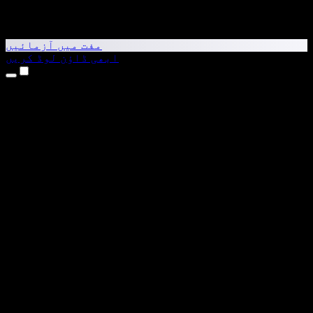
مفت میں آزمائیں
ابھی ڈاؤن لوڈ کریں
مصنوعات
متن کو آواز میں بدلیں
iPhone اور iPad ایپس
Android ایپ
Chrome ایکسٹینشن
Edge ایکسٹینشن
ویب ایپ
Mac ایپ
Windows ایپ
AI وائس جنریٹر
وائس اوور
ڈبنگ