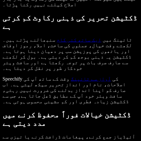
اصلاح کیلئے نہیں رکنا پڑتا۔
ڈکٹیشن تحریر کی ذہنی رکاوٹ کم کرتی
ہے
ٹائپنگ میں
ایک ساتھ کئی کام
سنبھالنے پڑتے ہیں۔
لکھتے وقت خیال، جملوں کی ساخت، املا، رموز اوقاف
اور ہاتھوں کی پوزیشن سب پر دھیان دینا ہوتا ہے۔
ڈکٹیشن یہ ذہنی بوجھ کم کر دیتی ہے۔ بول کر لکھنے
سے صارف صرف بات پر توجہ رکھتا ہے اور سافٹ ویئر
خودکار طور پر نقل کر دیتا ہے۔
Speechify کی
آواز سے ٹائپنگ
وقت کے ساتھ آپ کی
اصلاحات، نام اور انداز تحریر سیکھ لیتی ہے۔ اب
صارف کو اپنا انداز بدلنے کی ضرورت نہیں رہتی،
سافٹ ویئر خود آپ کے مطابق ڈھل جاتا ہے، جس سے
ڈکٹیشن زیادہ فطری اور کم مشینی محسوس ہوتی ہے۔
ڈکٹیشن خیالات فوراً محفوظ کرنے میں
مدد دیتی ہے
آئیڈیاز جمع کرنے، پیغامات ڈرافٹ کرنے یا تیزی سے