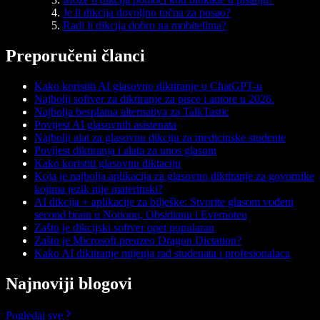
Je li dikcija dovoljno točna za posao?
Radi li dikcija dobro na mobitelima?
Preporučeni članci
Kako koristiti AI glasovno diktiranje u ChatGPT-u
Najbolji softver za diktiranje za pisce i autore u 2026.
Najbolja besplatna alternativa za TalkTastic
Povijest AI glasovnih asistenata
Najbolji alat za glasovnu dikciju za medicinske studente
Povijest diktiranja i alata za unos glasom
Kako koristiti glasovnu diktaciju
Koja je najbolja aplikacija za glasovno diktiranje za govornike
kojima jezik nije materinski?
AI dikcija + aplikacije za bilješke: Stvorite glasom vođeni
second brain u Notionu, Obsidianu i Evernoteu
Zašto je dikcijski softver opet popularan
Zašto je Microsoft preuzeo Dragon Dictation?
Kako AI diktiranje mijenja rad studenata i profesionalaca
Najnoviji blogovi
Pogledaj sve