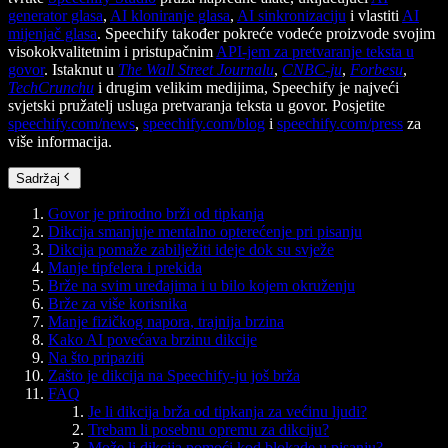
generator glasa
,
AI kloniranje glasa
,
AI sinkronizaciju
i vlastiti
AI
mijenjač glasa
. Speechify također pokreće vodeće proizvode svojim
visokokvalitetnim i pristupačnim
API-jem za pretvaranje teksta u
govor
. Istaknut u
The Wall Street Journalu
,
CNBC-ju
,
Forbesu
,
TechCrunchu
i drugim velikim medijima, Speechify je najveći
svjetski pružatelj usluga pretvaranja teksta u govor. Posjetite
speechify.com/news
,
speechify.com/blog
i
speechify.com/press
za
više informacija.
Sadržaj
Govor je prirodno brži od tipkanja
Dikcija smanjuje mentalno opterećenje pri pisanju
Dikcija pomaže zabilježiti ideje dok su svježe
Manje tipfelera i prekida
Brže na svim uređajima i u bilo kojem okruženju
Brže za više korisnika
Manje fizičkog napora, trajnija brzina
Kako AI povećava brzinu dikcije
Na što pripaziti
Zašto je dikcija na Speechify-ju još brža
FAQ
Je li dikcija brža od tipkanja za većinu ljudi?
Trebam li posebnu opremu za dikciju?
Može li dikcija pomoći kod blokade u pisanju?