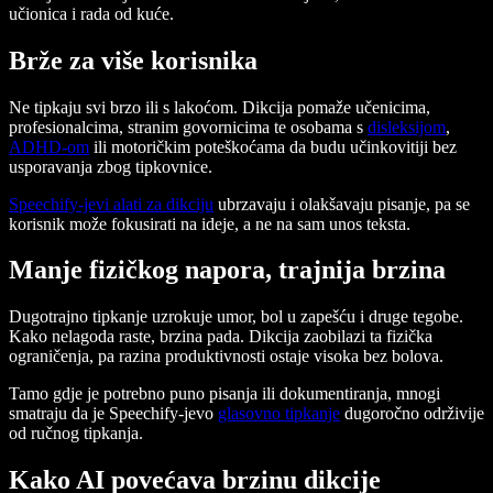
učionica i rada od kuće.
Brže za više korisnika
Ne tipkaju svi brzo ili s lakoćom. Dikcija pomaže učenicima,
profesionalcima, stranim govornicima te osobama s
disleksijom
,
ADHD-om
ili motoričkim poteškoćama da budu učinkovitiji bez
usporavanja zbog tipkovnice.
Speechify-jevi alati za dikciju
ubrzavaju i olakšavaju pisanje, pa se
korisnik može fokusirati na ideje, a ne na sam unos teksta.
Manje fizičkog napora, trajnija brzina
Dugotrajno tipkanje uzrokuje umor, bol u zapešću i druge tegobe.
Kako nelagoda raste, brzina pada. Dikcija zaobilazi ta fizička
ograničenja, pa razina produktivnosti ostaje visoka bez bolova.
Tamo gdje je potrebno puno pisanja ili dokumentiranja, mnogi
smatraju da je Speechify-jevo
glasovno tipkanje
dugoročno održivije
od ručnog tipkanja.
Kako AI povećava brzinu dikcije