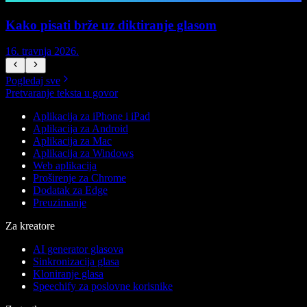
Kako pisati brže uz diktiranje glasom
Z
16. travnja 2026.
5
Pogledaj sve
Pretvaranje teksta u govor
Aplikacija za iPhone i iPad
Aplikacija za Android
Aplikacija za Mac
Aplikacija za Windows
Web aplikacija
Proširenje za Chrome
Dodatak za Edge
Preuzimanje
Za kreatore
AI generator glasova
Sinkronizacija glasa
Kloniranje glasa
Speechify za poslovne korisnike