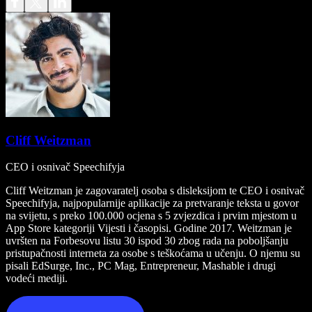
Cliff Weitzman
CEO i osnivač Speechifyja
Cliff Weitzman je zagovaratelj osoba s disleksijom te CEO i osnivač
Speechifyja, najpopularnije aplikacije za pretvaranje teksta u govor
na svijetu, s preko 100.000 ocjena s 5 zvjezdica i prvim mjestom u
App Store kategoriji Vijesti i časopisi. Godine 2017. Weitzman je
uvršten na Forbesovu listu 30 ispod 30 zbog rada na poboljšanju
pristupačnosti interneta za osobe s teškoćama u učenju. O njemu su
pisali EdSurge, Inc., PC Mag, Entrepreneur, Mashable i drugi
vodeći mediji.