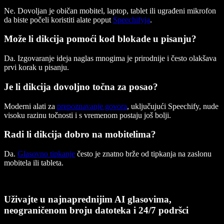
Ne. Dovoljan je običan mobitel, laptop, tablet ili ugrađeni mikrofon
da biste počeli koristiti alate poput
Speechifyja
.
Može li dikcija pomoći kod blokade u pisanju?
Da. Izgovaranje ideja naglas mnogima je prirodnije i često olakšava
prvi korak u pisanju.
Je li dikcija dovoljno točna za posao?
Moderni alati za
prepoznavanje govora
, uključujući Speechify, nude
visoku razinu točnosti i s vremenom postaju još bolji.
Radi li dikcija dobro na mobitelima?
Da.
Glasovno tipkanje
često je znatno brže od tipkanja na zaslonu
mobitela ili tableta.
Uživajte u najnaprednijim AI glasovima,
neograničenom broju datoteka i 24/7 podršci