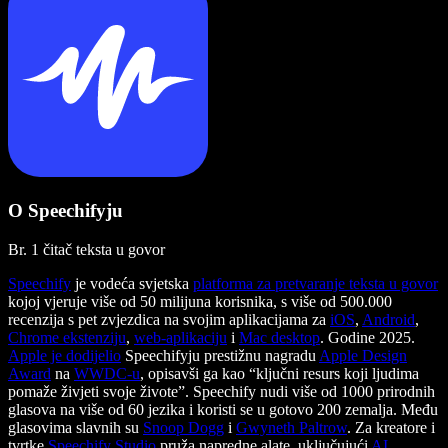
O Speechifyju
Br. 1 čitač teksta u govor
Speechify
je vodeća svjetska
platforma za pretvaranje teksta u govor
kojoj vjeruje više od 50 milijuna korisnika, s više od 500.000
recenzija s pet zvjezdica na svojim aplikacijama za
iOS
,
Android
,
Chrome ekstenziju
,
web-aplikaciju
i
Mac desktop
. Godine 2025.
Apple je dodijelio
Speechifyju prestižnu nagradu
Apple Design
Award
na
WWDC-u
, opisavši ga kao “ključni resurs koji ljudima
pomaže živjeti svoje živote”. Speechify nudi više od 1000 prirodnih
glasova na više od 60 jezika i koristi se u gotovo 200 zemalja. Među
glasovima slavnih su
Snoop Dogg
i
Gwyneth Paltrow
. Za kreatore i
tvrtke
Speechify Studio
pruža napredne alate, uključujući
AI