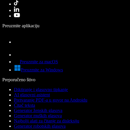
Preuzmite aplikaciju
Preuzmite za macOS
Preuzmite za Windows
Preporučeno štivo
Diktiranje i glasovno tipkanje
AI glasovni asistent
Pretvaranje PDF-a u govor na Androidu
Čitač teksta
Generator ženskih glasova
Generator muških glasova
Najbolji alati za čitanje za disleksiju
Generator robotskih glasova