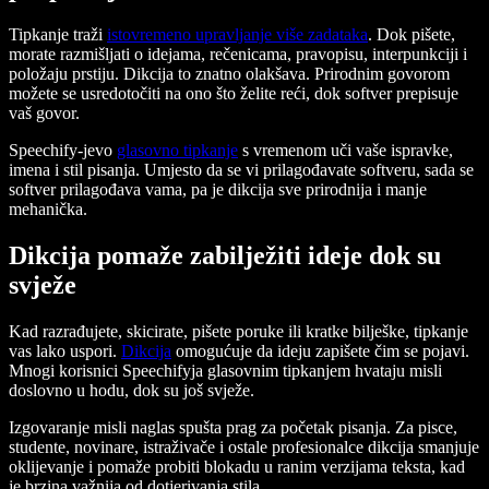
Tipkanje traži
istovremeno upravljanje više zadataka
. Dok pišete,
morate razmišljati o idejama, rečenicama, pravopisu, interpunkciji i
položaju prstiju. Dikcija to znatno olakšava. Prirodnim govorom
možete se usredotočiti na ono što želite reći, dok softver prepisuje
vaš govor.
Speechify-jevo
glasovno tipkanje
s vremenom uči vaše ispravke,
imena i stil pisanja. Umjesto da se vi prilagođavate softveru, sada se
softver prilagođava vama, pa je dikcija sve prirodnija i manje
mehanička.
Dikcija pomaže zabilježiti ideje dok su
svježe
Kad razrađujete, skicirate, pišete poruke ili kratke bilješke, tipkanje
vas lako uspori.
Dikcija
omogućuje da ideju zapišete čim se pojavi.
Mnogi korisnici Speechifyja glasovnim tipkanjem hvataju misli
doslovno u hodu, dok su još svježe.
Izgovaranje misli naglas spušta prag za početak pisanja. Za pisce,
studente, novinare, istraživače i ostale profesionalce dikcija smanjuje
oklijevanje i pomaže probiti blokadu u ranim verzijama teksta, kad
je brzina važnija od dotjerivanja stila.