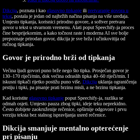
Dikcija
, poznata i kao
glasovno tipkanje
ili
pretvaranje govora u
tekst
, postala je jedan od najbržih načina pisanja na više uređaja.
Umjesto tipkanja, korisnici prirodno govore, a softver pretvara
govor u tekst u stvarnom vremenu. Alati poput Speechify-ja proces
čine besprijekornim, a kako točnost raste i moderna AI sve bolje
prepoznaje prirodan govor, dikcija je sve brža i učinkovitija od
ručnog tipkanja.
Govor je prirodno brži od tipkanja
Većina ljudi govori puno brže nego što tipka. Prosječan govor je
130–170 riječi/min, dok većina odraslih tipka 40–60 riječi/min. I
iskusni tipkači rijetko postižu puno više.
Dikcija
uklanja ograničenja
prstiju i tipki, pa pisanje prati brzinu misli, a ne brzinu tipkanja.
Kad koristite
glasovno tipkanje
poput Speechify-ja, razlika se
odmah osjeti. Umjesto pauza zbog tipki, ideje teku neprekidno.
Često dobijete zaokruženije rečenice, opširnije odgovore i prvu
verziju teksta bez stalnog ispravljanja usred rečenice.
Dikcija smanjuje mentalno opterećenje
pri pisanju