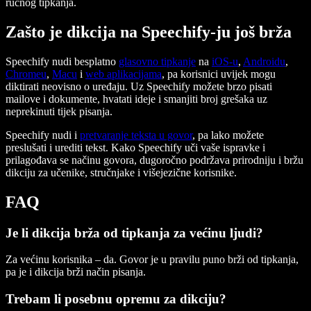
ručnog tipkanja.
Zašto je dikcija na Speechify-ju još brža
Speechify nudi besplatno
glasovno tipkanje
na
iOS-u
,
Androidu
,
Chromeu
,
Macu
i
web aplikacijama
, pa korisnici uvijek mogu
diktirati neovisno o uređaju. Uz Speechify možete brzo pisati
mailove i dokumente, hvatati ideje i smanjiti broj grešaka uz
neprekinuti tijek pisanja.
Speechify nudi i
pretvaranje teksta u govor
, pa lako možete
preslušati i urediti tekst. Kako Speechify uči vaše ispravke i
prilagođava se načinu govora, dugoročno podržava prirodniju i bržu
dikciju za učenike, stručnjake i višejezične korisnike.
FAQ
Je li dikcija brža od tipkanja za većinu ljudi?
Za većinu korisnika – da. Govor je u pravilu puno brži od tipkanja,
pa je i dikcija brži način pisanja.
Trebam li posebnu opremu za dikciju?