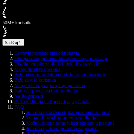
50M+ korisnika
Sadržaj
Govor je prirodno brži od tipkanja
Dikcija smanjuje mentalno opterećenje pri pisanju
Dikcija pomaže zabilježiti ideje dok su svježe
Manje tipfelera i prekida
Brže na svim uređajima i u bilo kojem okruženju
Brže za više korisnika
Manje fizičkog napora, trajnija brzina
Kako AI povećava brzinu dikcije
Na što pripaziti
Zašto je dikcija na Speechify-ju još brža
FAQ
Je li dikcija brža od tipkanja za većinu ljudi?
Trebam li posebnu opremu za dikciju?
Može li dikcija pomoći kod blokade u pisanju?
Je li dikcija dovoljno točna za posao?
Radi li dikcija dobro na mobitelima?