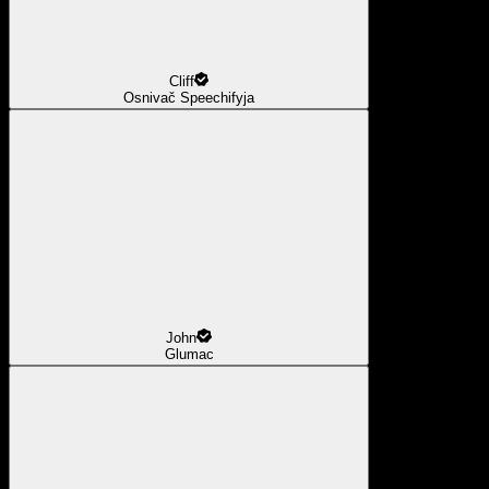
Cliff
Osnivač Speechifyja
John
Glumac