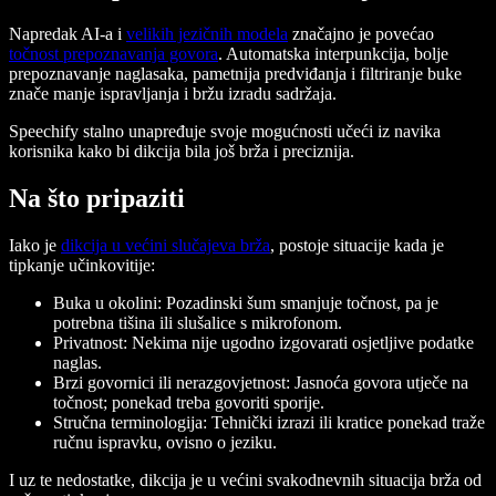
Napredak AI-a i
velikih jezičnih modela
značajno je povećao
točnost prepoznavanja govora
. Automatska interpunkcija, bolje
prepoznavanje naglasaka, pametnija predviđanja i filtriranje buke
znače manje ispravljanja i bržu izradu sadržaja.
Speechify stalno unapređuje svoje mogućnosti učeći iz navika
korisnika kako bi dikcija bila još brža i preciznija.
Na što pripaziti
Iako je
dikcija u većini slučajeva brža
, postoje situacije kada je
tipkanje učinkovitije:
Buka u okolini:
Pozadinski šum smanjuje točnost, pa je
potrebna tišina ili slušalice s mikrofonom.
Privatnost:
Nekima nije ugodno izgovarati osjetljive podatke
naglas.
Brzi govornici ili nerazgovjetnost:
Jasnoća govora utječe na
točnost; ponekad treba govoriti sporije.
Stručna terminologija:
Tehnički izrazi ili kratice ponekad traže
ručnu ispravku, ovisno o jeziku.
I uz te nedostatke, dikcija je u većini svakodnevnih situacija brža od