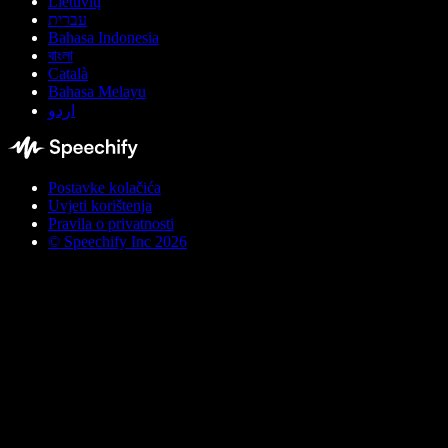
Lietuvių
עברית
Bahasa Indonesia
বাংলা
Català
Bahasa Melayu
اردو
Postavke kolačića
Uvjeti korištenja
Pravila o privatnosti
© Speechify Inc 2026