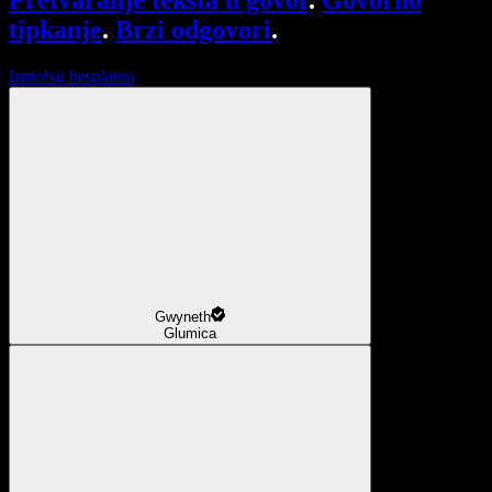
Pretvaranje teksta u govor
.
Govorno
tipkanje
.
Brzi odgovori
.
Isprobaj besplatno
Gwyneth
Glumica