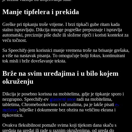
Manje tipfelera i prekida
Greške pri tipkanju troše vrijeme. I brzi tipkači gube ritam kada
stalno ispravljaju. Dikcija mnoge pogreške prepoznaje i ispravlja
automatski, preciznije piše duže ili složene riječi i koristi kontekst za
veću točnost.
Sa Speechify-jem korisnici manje vremena troše na brisanje grešaka,
a više na nastavak pisanja. To omogućuje bolji fokus, kontinuirani
tok misli i brže dovršavanje teksta.
Brže na svim uređajima i u bilo kojem
okruženju
Dikcija je posebno korisna na mobitelima, gdje je tipkanje sporo i
nezgrapno. Speechify-ev
glasovni unos
radi na mobitelima,
tabletima, Chromebookovima i računalima, pa je lakše pisati
e-
mailove
, bilješke i dokumente bez obzira na veličinu ekrana i
tipkovnicu.
Ovakva fleksibilnost pomaže svima koji tijekom dana skaču s
uređaja na uređaj ili rade u raznim okruženjima, od ureda do