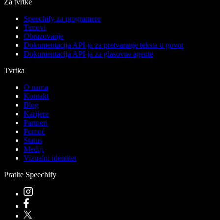
Za tvrtke
Speechify za programere
Timovi
Obrazovanje
Dokumentacija API-ja za pretvaranje teksta u govor
Dokumentacija API-ja za glasovne agente
Tvrtka
O nama
Kontakt
Blog
Karijere
Partneri
Pomoć
Status
Mediji
Vizualni identitet
Pratite Speechify