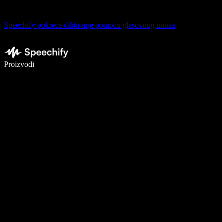
Speechify pokreće diktiranje pomoću glasovnog unosa
Pišite 5× brže uz glasovno diktiranje
Proizvodi
Saznajte više