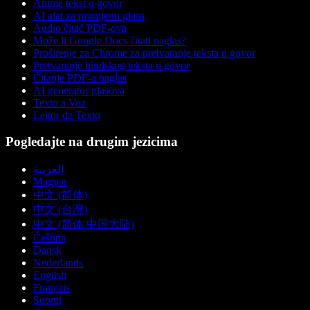
Anime tekst u govor
AI alat za promjenu glasa
Audio čitač PDF-ova
Može li Google Docs čitati naglas?
Proširenje za Chrome za pretvaranje teksta u govor
Pretvaranje hindskog teksta u govor
Čitanje PDF-a naglas
AI generator glasova
Texto a Voz
Leitor de Texto
Pogledajte na drugim jezicima
العربية
Magyar
中文 (简体)
中文 (台灣)
中文 (简体 中国大陆)
Čeština
Dansk
Nederlands
English
Français
Suomi