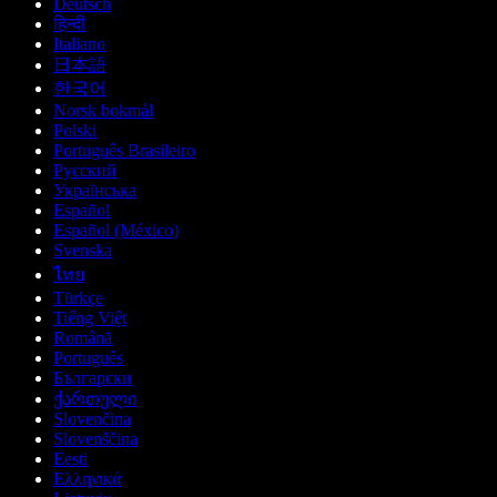
Deutsch
हिन्दी
Italiano
日本語
한국어
Norsk bokmål
Polski
Português Brasileiro
Русский
Українська
Español
Español (México)
Svenska
ไทย
Türkçe
Tiếng Việt
Română
Português
Български
ქართული
Slovenčina
Slovenščina
Eesti
Ελληνικά