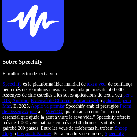
Sobre Speechify
El millor lector de text a veu
Speechify
és la plataforma líder mundial de
text a veu
, de confiança
per a més de 50 milions d'usuaris i avalada per més de 500.000
ressenyes de cinc estrelles a les seves aplicacions de text a veu
per a
iOS
,
Android
,
Extensió de Chrome
,
aplicació web
i
aplicació per a
Mac
. El 2025,
Apple va premiar
Speechify amb el prestigiós
Premi
de Disseny Apple
a la
WWDC
, qualificant-lo com “una eina
essencial que ajuda la gent a viure la seva vida.” Speechify ofereix
més de 1.000 veus naturals en més de 60 idiomes i s'utilitza a
gairebé 200 països. Entre les veus de celebritats hi trobem
Snoop
Dogg
i
Gwyneth Paltrow
. Per a creadors i empreses,
Speechify