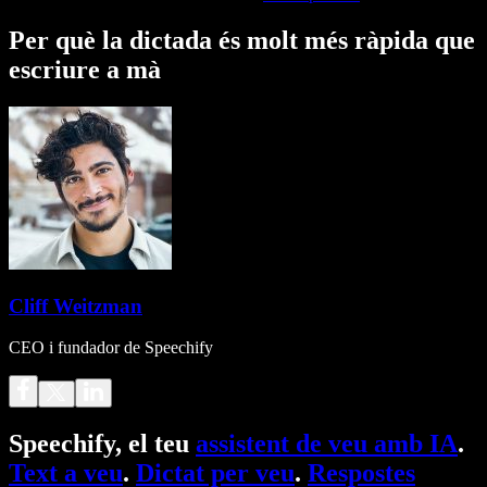
Per què la dictada és molt més ràpida que
escriure a mà
Cliff Weitzman
CEO i fundador de Speechify
Speechify, el teu
assistent de veu amb IA
.
Text a veu
.
Dictat per veu
.
Respostes