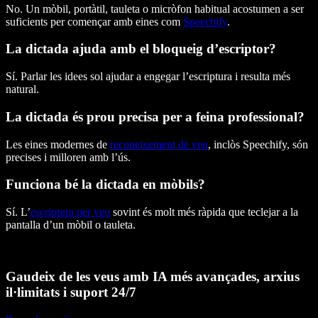
No. Un mòbil, portàtil, tauleta o micròfon habitual acostumen a ser
suficients per començar amb eines com
Speechify
.
La dictada ajuda amb el bloqueig d’escriptor?
Sí. Parlar les idees sol ajudar a engegar l’escriptura i resulta més
natural.
La dictada és prou precisa per a feina professional?
Les eines modernes de
reconeixement de veu
, inclòs Speechify, són
precises i milloren amb l’ús.
Funciona bé la dictada en mòbils?
Sí. L’
escriptura per veu
sovint és molt més ràpida que teclejar a la
pantalla d’un mòbil o tauleta.
Gaudeix de les veus amb IA més avançades, arxius
il·limitats i suport 24/7