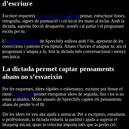
d’escriure
Escriure requereix
fer moltes coses alhora
: pensar, estructurar frases,
ortografia, signes de puntuació i col·locar les mans al teclat. Amb la
dictada, aquesta fricció desapareix: només cal parlar i el programari
escriu per tu.
L’
escriptura per veu
de Speechify millora amb l’ús, aprenent de les
correccions i patrons d’escriptura. Abans t’havies d’adaptar tu; ara el
programari s’adapta a tu, fent la dictada més conversacional i menys
mecànica.
La dictada permet captar pensaments
abans no s’esvaeixin
Per fer esquemes, idees ràpides o esborranys, escriure pot frenar el
ritme.
La dictada
permet enregistrar idees de seguida, fins i tot si no
estan acabades. Molts usuaris de Speechify capten els pensaments
abans de perdre’n el fil.
Dir les idees en veu alta ajuda a arrencar. Per a escriptors, estudiants
o professionals, la dictada redueix la paràlisi i ajuda a superar el
bloqueig inicial, quan la velocitat importa més que la perfecció.