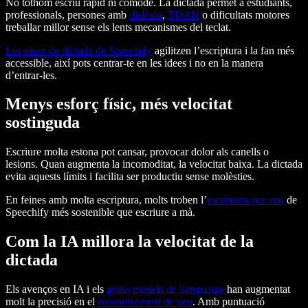
No tothom escriu ràpid ni còmode. La dictada permet a estudiants,
professionals, persones amb
dislèxia
,
TDAH
o dificultats motores
treballar millor sense els lents mecanismes del teclat.
Les eines de dictada de Speechify
agilitzen l’escriptura i la fan més
accessible, així pots centrar-te en les idees i no en la manera
d’entrar-les.
Menys esforç físic, més velocitat
sostinguda
Escriure molta estona pot cansar, provocar dolor als canells o
lesions. Quan augmenta la incomoditat, la velocitat baixa. La dictada
evita aquests límits i facilita ser productiu sense molèsties.
En feines amb molta escriptura, molts troben l’
escriptura per veu
de
Speechify més sostenible que escriure a mà.
Com la IA millora la velocitat de la
dictada
Els avenços en IA i els
grans models de llenguatge
han augmentat
molt la precisió en el
reconeixement de veu
. Amb puntuació