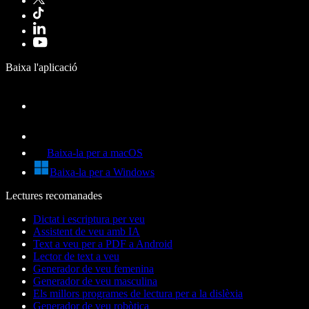
Baixa l'aplicació
Baixa-la per a macOS
Baixa-la per a Windows
Lectures recomanades
Dictat i escriptura per veu
Assistent de veu amb IA
Text a veu per a PDF a Android
Lector de text a veu
Generador de veu femenina
Generador de veu masculina
Els millors programes de lectura per a la dislèxia
Generador de veu robòtica