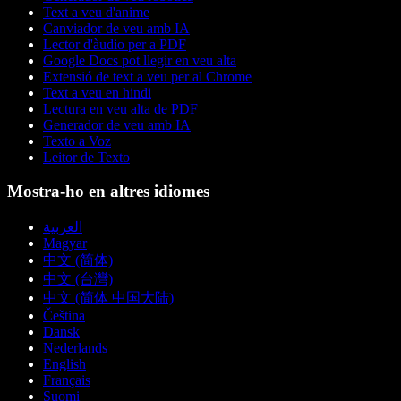
Text a veu d'anime
Canviador de veu amb IA
Lector d'àudio per a PDF
Google Docs pot llegir en veu alta
Extensió de text a veu per al Chrome
Text a veu en hindi
Lectura en veu alta de PDF
Generador de veu amb IA
Texto a Voz
Leitor de Texto
Mostra-ho en altres idiomes
العربية
Magyar
中文 (简体)
中文 (台灣)
中文 (简体 中国大陆)
Čeština
Dansk
Nederlands
English
Français
Suomi