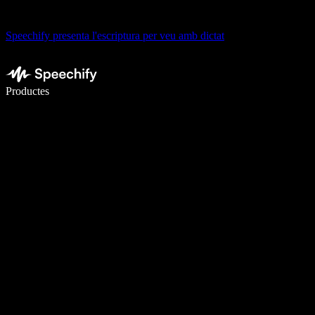
Speechify presenta l'escriptura per veu amb dictat
Escriu 5× més ràpid amb la veu
Productes
Més informació