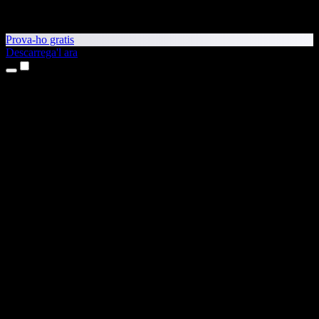
Prova-ho gratis
Descarrega'l ara
Productes
Text a veu
Aplicacions per a iPhone i iPad
Aplicació per a Android
Extensió per al Chrome
Extensió per a l'Edge
Aplicació web
Aplicació per al Mac
Aplicació per al Windows