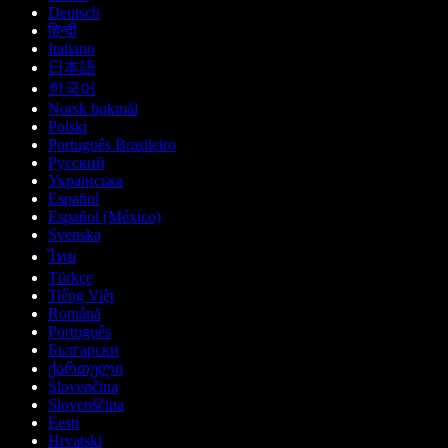
Deutsch
हिन्दी
Italiano
日本語
한국어
Norsk bokmål
Polski
Português Brasileiro
Русский
Українська
Español
Español (México)
Svenska
ไทย
Türkçe
Tiếng Việt
Română
Português
Български
ქართული
Slovenčina
Slovenščina
Eesti
Hrvatski