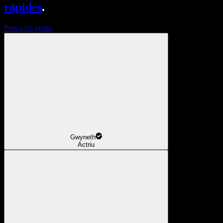
ràpides
.
Prova-ho gratis
Gwyneth
Actriu