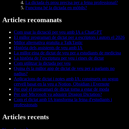
La dictada és prou precisa per a feina professional?
Funciona bé la dictada en mòbils?
Articles recomanats
Com usar la dictació per veu amb IA a ChatGPT
El millor programari de dictat per a escriptors i autors el 2026
Millor alternativa gratuïta a TalkTastic
Història dels assistents de veu amb IA
La millor eina de dictat de veu per a estudiants de medicina
La història de l’escriptura per veu i eines de dictat
Com utilitzar la dictada per veu
Quina és la millor app de dictat de veu per a parlants no
nadius?
Aplicacions de dictat i notes amb IA: construeix un segon
cervell basat en la veu a Notion, Obsidian i Evernote
Per què el programari de dictat torna a estar de moda
Per què Microsoft va adquirir Dragon Dictation?
Com el dictat amb IA transforma la feina d'estudiants i
professionals
Articles recents