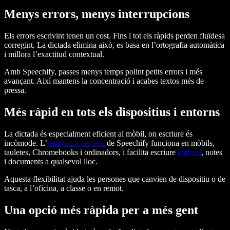
Menys errors, menys interrupcions
Els errors escrivint tenen un cost. Fins i tot els ràpids perden fluïdesa
corregint. La dictada elimina això, es basa en l’ortografia automàtica
i millora l’exactitud contextual.
Amb Speechify, passes menys temps polint petits errors i més
avançant. Així mantens la concentració i acabes textos més de
pressa.
Més ràpid en tots els dispositius i entorns
La dictada és especialment eficient al mòbil, on escriure és
incòmode. L’
escriptura per veu
de Speechify funciona en mòbils,
tauletes, Chromebooks i ordinadors, i facilita escriure
correus
, notes
i documents a qualsevol lloc.
Aquesta flexibilitat ajuda les persones que canvien de dispositiu o de
tasca, a l’oficina, a classe o en remot.
Una opció més ràpida per a més gent