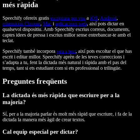
més ràpida
Speechify ofereix gratis
escriptura per veu
a
iOS
,
Android
,
extensions Chrome
,
Mac
i
aplicacions web
, així pots dictar en
qualsevol dispositiu. Amb Speechify escrius correus, documents,
captes idees de pressa i escrius millor sense entrebancar-te amb el
teclat.
Speechify també incorpora
veu a text
, així pots escoltar el que has
escrit i editar millor. Speechify aprèn de les teves correccions i
s’adapta a tu, fent la dictada més natural i ràpida amb el pas del
temps, tant si ets estudiant com si ets professional o trilingüe.
Preguntes freqüents
La dictada és més ràpida que escriure per a la
majoria?
Sí, per a la majoria parlar és molt més ràpid que escriure, i fa de la
dictada la manera més àgil de crear textos.
Cal equip especial per dictar?