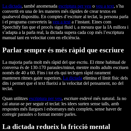
La dictada
, també anomenada
escriptura per veu
o
veu a text
, s’ha
convertit en una de les maneres més ràpides de crear textos en
qualsevol dispositiu. En comptes d’escriure al teclat, la persona parla
i el programa converteix la
veu a text
a l’instant. Eines com
Speechify fan que el procés sigui fluid i, a mesura que la IA millora i
s’adapta a la parla real, la dictada supera cada cop més l’escriptura
manual tant en velocitat com en eficiència.
Parlar sempre és més ràpid que escriure
La majoria parla molt més ràpid del que escriu. El ritme habitual de
conversa és de 130-170 paraules/minut, mentre molts adults escriuen
només de 40 a 60. Fins i tot els qui teclegen ràpid rarament
mantenen ritmes gaire superiors.
La dictada
elimina el límit físic dels
dits i permet que el text flueixi a la velocitat del pensament, no del
teclat.
Quan utilitzes
escriptura per veu
, escriure esdevé més natural. Ja no
cal aturar-se per seguir el teclat: les idees surten sense talls, amb
respostes més llargues i esborranys més complets, sense haver de
corregir paraules o format mentre parles.
La dictada redueix la fricció mental