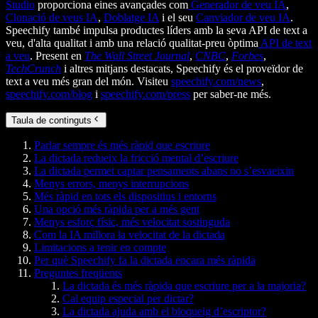
Studio
proporciona eines avançades com
Generador de veu IA
,
Clonació de veus IA
,
Doblatge IA
i el seu
Canviador de veu IA
.
Speechify també impulsa productes líders amb la seva API de text a
veu, d'alta qualitat i amb una relació qualitat-preu òptima
API de text
a veu
. Present en
The Wall Street Journal
,
CNBC
,
Forbes
,
TechCrunch
i altres mitjans destacats, Speechify és el proveïdor de
text a veu més gran del món. Visiteu
speechify.com/news
,
speechify.com/blog
i
speechify.com/press
per saber-ne més.
Taula de continguts
Parlar sempre és més ràpid que escriure
La dictada redueix la fricció mental d’escriure
La dictada permet captar pensaments abans no s’esvaeixin
Menys errors, menys interrupcions
Més ràpid en tots els dispositius i entorns
Una opció més ràpida per a més gent
Menys esforç físic, més velocitat sostinguda
Com la IA millora la velocitat de la dictada
Limitacions a tenir en compte
Per què Speechify fa la dictada encara més ràpida
Preguntes freqüents
La dictada és més ràpida que escriure per a la majoria?
Cal equip especial per dictar?
La dictada ajuda amb el bloqueig d’escriptor?