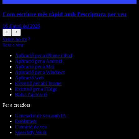
Com escriure més ràpid amb l'escriptura per veu
P
16 d’abril del 2026
5
Veure-ho tot
Text a veu
Aplicació per a iPhone i iPad
Aplicació per a Android
Aplicació per a Mac
Aplicació per a Windows
Aplicació web
Extensió per al Chrome
Extensió per a l’Edge
Baixa l'aplicació
Per a creadors
Generador de veu amb IA
Doblament
Clonació de veu
Speechify Work