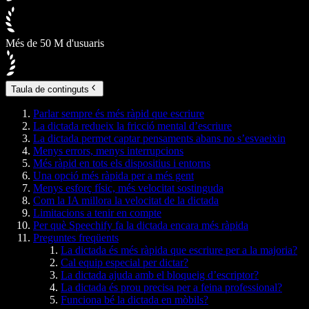
Més de 50 M d'usuaris
Taula de continguts
Parlar sempre és més ràpid que escriure
La dictada redueix la fricció mental d’escriure
La dictada permet captar pensaments abans no s’esvaeixin
Menys errors, menys interrupcions
Més ràpid en tots els dispositius i entorns
Una opció més ràpida per a més gent
Menys esforç físic, més velocitat sostinguda
Com la IA millora la velocitat de la dictada
Limitacions a tenir en compte
Per què Speechify fa la dictada encara més ràpida
Preguntes freqüents
La dictada és més ràpida que escriure per a la majoria?
Cal equip especial per dictar?
La dictada ajuda amb el bloqueig d’escriptor?
La dictada és prou precisa per a feina professional?
Funciona bé la dictada en mòbils?