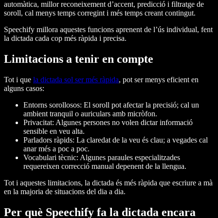
automàtica, millor reconeixement d’accent, predicció i filtratge de
soroll, cal menys temps corregint i més temps creant contingut.
Speechify millora aquestes funcions aprenent de l’ús individual, fent
la dictada cada cop més ràpida i precisa.
Limitacions a tenir en compte
Tot i que
la dictada sol ser més ràpida
, pot ser menys eficient en
alguns casos:
Entorns sorollosos:
El soroll pot afectar la precisió; cal un
ambient tranquil o auriculars amb micròfon.
Privacitat:
Algunes persones no volen dictar informació
sensible en veu alta.
Parladors ràpids:
La claredat de la veu és clau; a vegades cal
anar més a poc a poc.
Vocabulari tècnic:
Algunes paraules especialitzades
requereixen correcció manual depenent de la llengua.
Tot i aquestes limitacions, la dictada és més ràpida que escriure a mà
en la majoria de situacions del dia a dia.
Per què Speechify fa la dictada encara