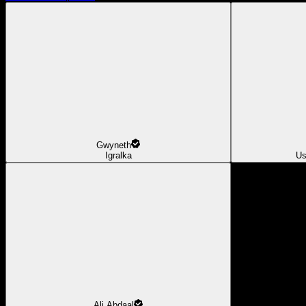
Gwyneth
Igralka
Us
Ali Abdaal