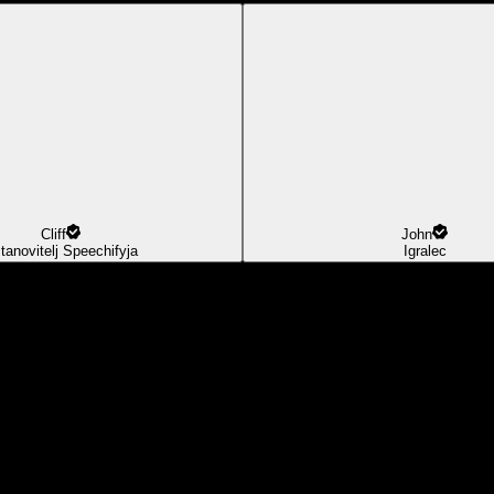
Cliff
John
tanovitelj Speechifyja
Igralec