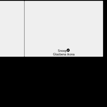
Snoop
Glasbena ikona