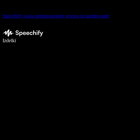
Speechify uvaja prepoznavanje govora in narekovanje
Pišite 5× hitreje z narekovanjem
Izdelki
Več o tem