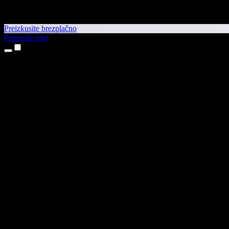
Preizkusite brezplačno
Prenesite zdaj
Izdelki
Pretvorba besedila v govor
Aplikaciji za iPhone in iPad
Aplikacija za Android
Razširitev za Chrome
Razširitev za Edge
Spletna aplikacija
Aplikacija za Mac
Aplikacija za Windows