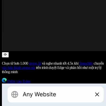
Chọn từ hơn 1.000
giọng AI
và nghe nhanh tới 4.5x khi
Speechify
chuyển
văn bản thành giọng nói
trên trình duyệt Edge và phản hồi như một trợ lý
thông minh
Thêm vào Edge