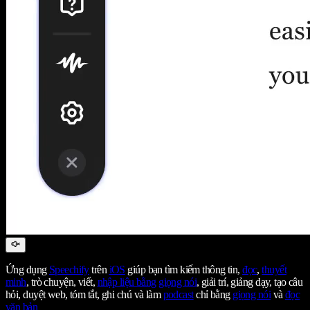
Ứng dụng
Speechify
trên
iOS
giúp bạn tìm kiếm thông tin,
đọc
,
thuyết
minh
, trò chuyện, viết,
nhập liệu bằng giọng nói
, giải trí, giảng dạy, tạo câu
hỏi, duyệt web, tóm tắt, ghi chú và làm
podcast
chỉ bằng
giọng nói
và
đọc
văn bản