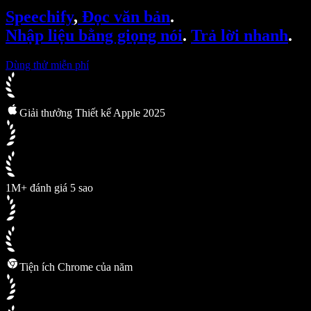
SIMBA Voice Agents
Speechify
,
Đọc văn bản
.
Speechify cho nhà phát triển
Nhập liệu bằng giọng nói
.
Trả lời nhanh
.
Dùng thử miễn phí
Giải thưởng Thiết kế Apple 2025
1M+ đánh giá 5 sao
Tiện ích Chrome của năm