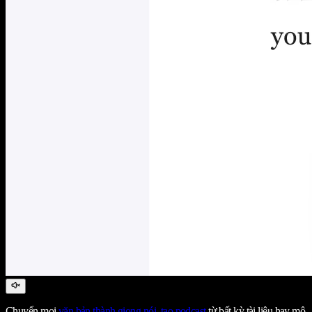
Chuyển mọi
văn bản thành giọng nói
,
tạo podcast
từ bất kỳ tài liệu hay mô