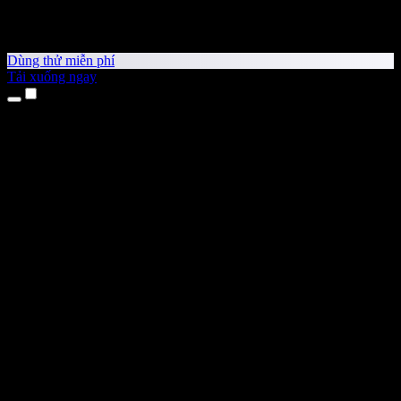
Dùng thử miễn phí
Tải xuống ngay
Sản phẩm
Chuyển văn bản thành giọng nói
Ứng dụng cho iPhone & iPad
Ứng dụng Android
Tiện ích cho Chrome
Tiện ích cho Edge
Ứng dụng web
Ứng dụng cho Mac