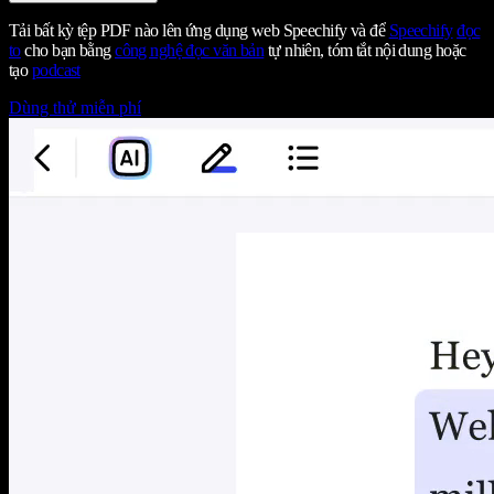
Tải bất kỳ tệp PDF nào lên ứng dụng web Speechify và để
Speechify
đọc
to
cho bạn bằng
công nghệ đọc văn bản
tự nhiên, tóm tắt nội dung hoặc
tạo
podcast
Dùng thử miễn phí