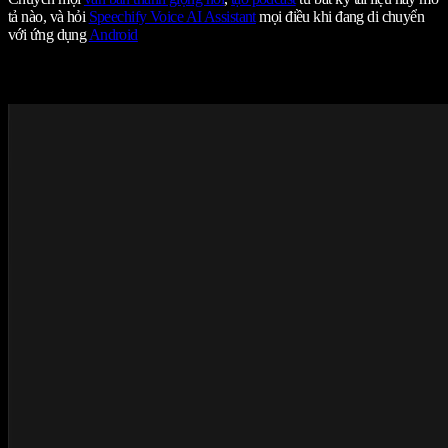
tả nào, và hỏi
Speechify Voice AI Assistant
mọi điều khi đang di chuyển
với ứng dụng
Android