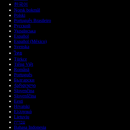
한국어
Norsk bokmål
Polski
Português Brasileiro
Русский
Українська
Español
Español (México)
Svenska
ไทย
Türkçe
Tiếng Việt
Română
Português
Български
ქართული
Slovenčina
Slovenščina
Eesti
Hrvatski
Ελληνικά
Lietuvių
עברית
Bahasa Indonesia