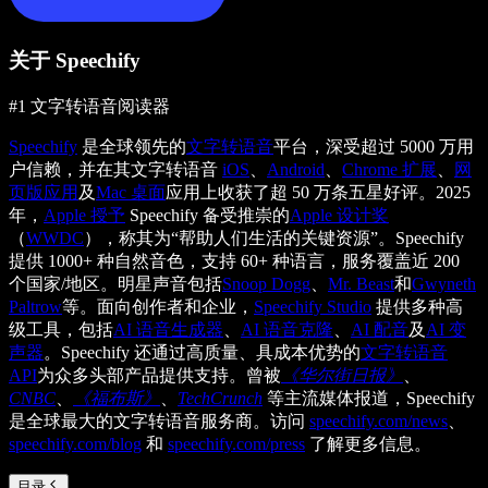
关于 Speechify
#1 文字转语音阅读器
Speechify
是全球领先的
文字转语音
平台，深受超过 5000 万用
户信赖，并在其文字转语音
iOS
、
Android
、
Chrome 扩展
、
网
页版应用
及
Mac 桌面
应用上收获了超 50 万条五星好评。2025
年，
Apple 授予
Speechify 备受推崇的
Apple 设计奖
（
WWDC
），称其为“帮助人们生活的关键资源”。Speechify
提供 1000+ 种自然音色，支持 60+ 种语言，服务覆盖近 200
个国家/地区。明星声音包括
Snoop Dogg
、
Mr. Beast
和
Gwyneth
Paltrow
等。面向创作者和企业，
Speechify Studio
提供多种高
级工具，包括
AI 语音生成器
、
AI 语音克隆
、
AI 配音
及
AI 变
声器
。Speechify 还通过高质量、具成本优势的
文字转语音
API
为众多头部产品提供支持。曾被
《华尔街日报》
、
CNBC
、
《福布斯》
、
TechCrunch
等主流媒体报道，Speechify
是全球最大的文字转语音服务商。访问
speechify.com/news
、
speechify.com/blog
和
speechify.com/press
了解更多信息。
目录