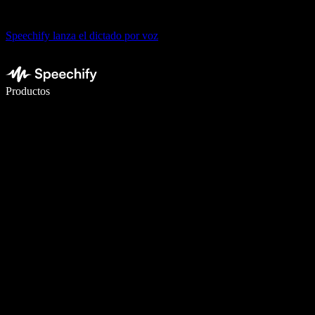
Speechify lanza el dictado por voz
Escribe 5× más rápido con dictado por voz
Productos
Más información