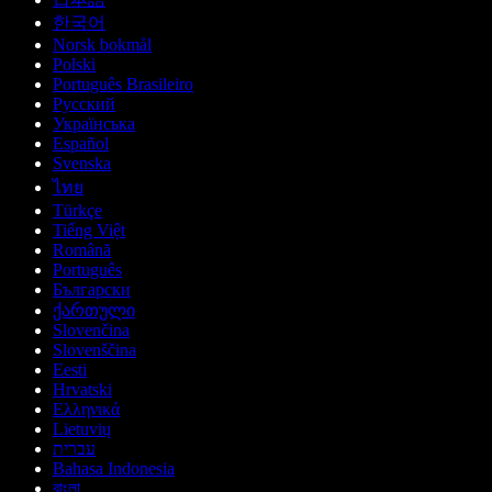
한국어
Norsk bokmål
Polski
Português Brasileiro
Русский
Українська
Español
Svenska
ไทย
Türkçe
Tiếng Việt
Română
Português
Български
ქართული
Slovenčina
Slovenščina
Eesti
Hrvatski
Ελληνικά
Lietuvių
עברית
Bahasa Indonesia
বাংলা