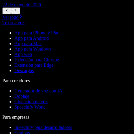
22 de mayo de 2026
1
Ver todo
Texto a voz
App para iPhone y iPad
App para Android
App para Mac
App para Windows
App web
Extensión para Chrome
Extensión para Edge
Descargas
Para creadores
Generador de voz con IA
Doblaje
Clonación de voz
Speechify Work
Para empresas
Speechify para desarrolladores
Equipos