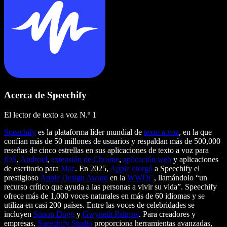
Acerca de Speechify
El lector de texto a voz N.º 1
Speechify
es la plataforma líder mundial de
texto a voz
, en la que
confían más de 50 millones de usuarios y respaldan más de 500,000
reseñas de cinco estrellas en sus aplicaciones de texto a voz para
iOS
,
Android
,
extensión de Chrome
,
aplicación web
y aplicaciones
de escritorio para
Mac
. En 2025,
Apple otorgó
a Speechify el
prestigioso
Apple Design Award
en la
WWDC
, llamándolo “un
recurso crítico que ayuda a las personas a vivir su vida”. Speechify
ofrece más de 1,000 voces naturales en más de 60 idiomas y se
utiliza en casi 200 países. Entre las voces de celebridades se
incluyen
Snoop Dogg
y
Gwyneth Paltrow
. Para creadores y
empresas,
Speechify Studio
proporciona herramientas avanzadas,