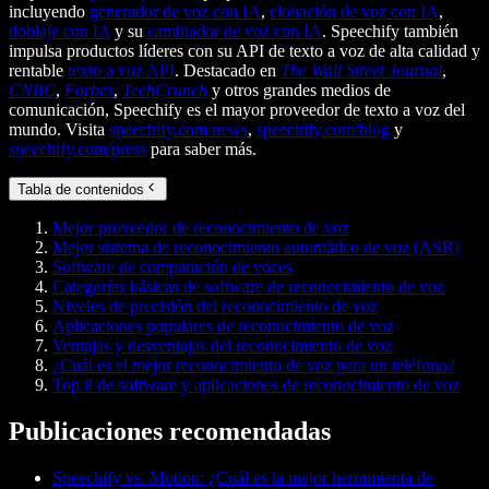
incluyendo
generador de voz con IA
,
clonación de voz con IA
,
doblaje con IA
y su
cambiador de voz con IA
. Speechify también
impulsa productos líderes con su API de texto a voz de alta calidad y
rentable
texto a voz API
. Destacado en
The Wall Street Journal
,
CNBC
,
Forbes
,
TechCrunch
y otros grandes medios de
comunicación, Speechify es el mayor proveedor de texto a voz del
mundo. Visita
speechify.com/news
,
speechify.com/blog
y
speechify.com/press
para saber más.
Tabla de contenidos
Mejor proveedor de reconocimiento de voz
Mejor sistema de reconocimiento automático de voz (ASR)
Software de comparación de voces
Categorías básicas de software de reconocimiento de voz
Niveles de precisión del reconocimiento de voz
Aplicaciones populares de reconocimiento de voz
Ventajas y desventajas del reconocimiento de voz
¿Cuál es el mejor reconocimiento de voz para un teléfono?
Top 8 de software y aplicaciones de reconocimiento de voz
Publicaciones recomendadas
Speechify vs. Motion: ¿Cuál es la mejor herramienta de