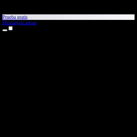
Prueba gratis
Descárgalo ahora
Productos
Texto a voz
Apps para iPhone y iPad
App para Android
Extensión para Chrome
Extensión para Edge
App web
App para Mac
App para Windows