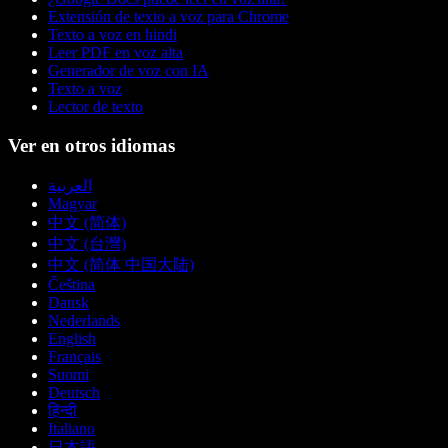
Extensión de texto a voz para Chrome
Texto a voz en hindi
Leer PDF en voz alta
Generador de voz con IA
Texto a voz
Lector de texto
Ver en otros idiomas
العربية
Magyar
中文 (简体)
中文 (台灣)
中文 (简体 中国大陆)
Čeština
Dansk
Nederlands
English
Français
Suomi
Deutsch
हिन्दी
Italiano
日本語