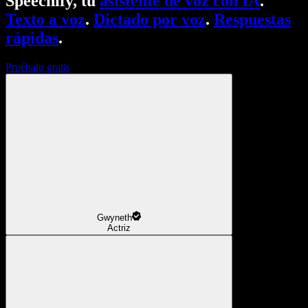
Speechify, tu
asistente de voz con IA
.
Texto a voz
.
Dictado por voz
.
Respuestas
rápidas
.
Pruébalo gratis
Gwyneth
Actriz