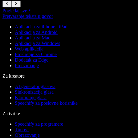
Pogledaj sve
Pretvaranje teksta u govor
Aplikacija za iPhone i iPad
Aplikacija za Android
Aplikacija za Mac
Aplikacija za Windows
Web aplikacija
Proširenje za Chrome
Dodatak za Edge
Preuzimanje
Za kreatore
AI generator glasova
Sinkronizacija glasa
Kloniranje glasa
Speechify za poslovne korisnike
Za tvrtke
Speechify za programere
Timovi
Obrazovanje