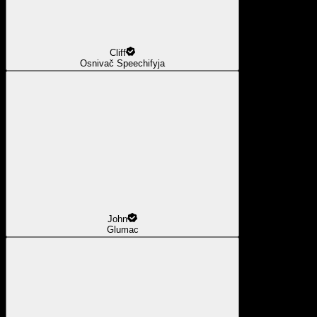
Cliff
Osnivač Speechifyja
John
Glumac