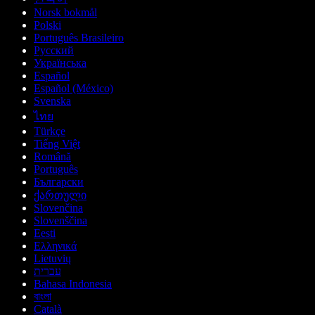
Norsk bokmål
Polski
Português Brasileiro
Русский
Українська
Español
Español (México)
Svenska
ไทย
Türkçe
Tiếng Việt
Română
Português
Български
ქართული
Slovenčina
Slovenščina
Eesti
Ελληνικά
Lietuvių
עברית
Bahasa Indonesia
বাংলা
Català