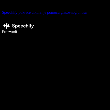
Speechify pokreće diktiranje pomoću glasovnog unosa
Pišite 5× brže uz glasovno diktiranje
Proizvodi
Saznajte više