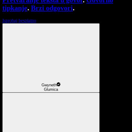
Pretvaranje teksta u govor
.
Govorno
tipkanje
.
Brzi odgovori
.
Isprobaj besplatno
Gwyneth
Glumica