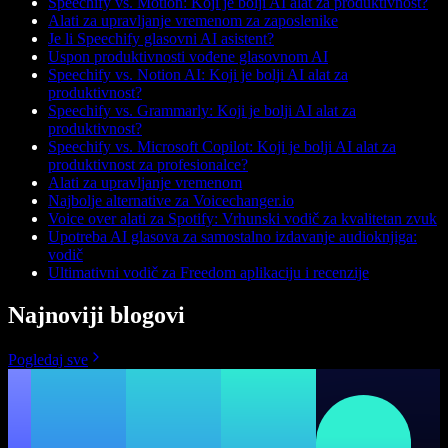
Speechify vs. Motion: Koji je bolji AI alat za produktivnost?
Alati za upravljanje vremenom za zaposlenike
Je li Speechify glasovni AI asistent?
Uspon produktivnosti vođene glasovnom AI
Speechify vs. Notion AI: Koji je bolji AI alat za
produktivnost?
Speechify vs. Grammarly: Koji je bolji AI alat za
produktivnost?
Speechify vs. Microsoft Copilot: Koji je bolji AI alat za
produktivnost za profesionalce?
Alati za upravljanje vremenom
Najbolje alternative za Voicechanger.io
Voice over alati za Spotify: Vrhunski vodič za kvalitetan zvuk
Upotreba AI glasova za samostalno izdavanje audioknjiga:
vodič
Ultimativni vodič za Freedom aplikaciju i recenzije
Najnoviji blogovi
Pogledaj sve