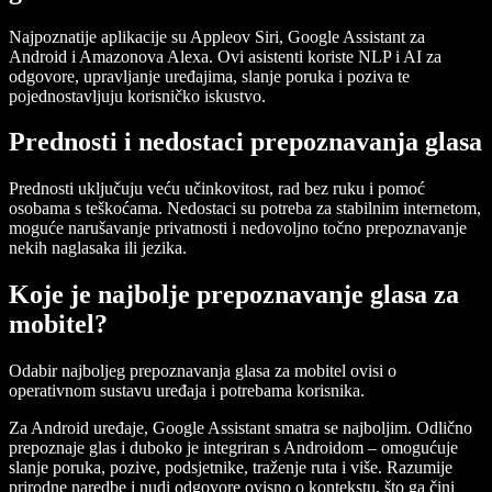
Najpoznatije aplikacije su Appleov Siri, Google Assistant za
Android i Amazonova Alexa. Ovi asistenti koriste NLP i AI za
odgovore, upravljanje uređajima, slanje poruka i poziva te
pojednostavljuju korisničko iskustvo.
Prednosti i nedostaci prepoznavanja glasa
Prednosti uključuju veću učinkovitost, rad bez ruku i pomoć
osobama s teškoćama. Nedostaci su potreba za stabilnim internetom,
moguće narušavanje privatnosti i nedovoljno točno prepoznavanje
nekih naglasaka ili jezika.
Koje je najbolje prepoznavanje glasa za
mobitel?
Odabir najboljeg prepoznavanja glasa za mobitel ovisi o
operativnom sustavu uređaja i potrebama korisnika.
Za Android uređaje, Google Assistant smatra se najboljim. Odlično
prepoznaje glas i duboko je integriran s Androidom – omogućuje
slanje poruka, pozive, podsjetnike, traženje ruta i više. Razumije
prirodne naredbe i nudi odgovore ovisno o kontekstu, što ga čini