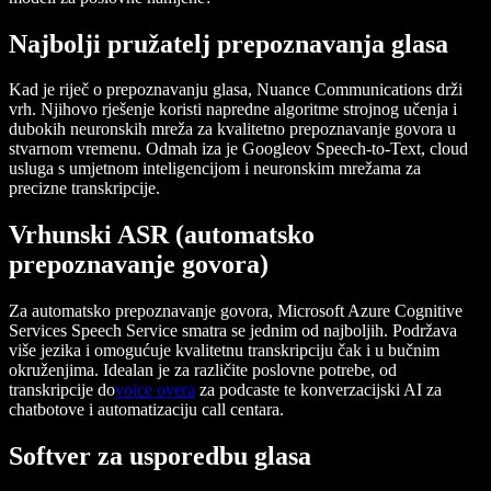
Najbolji pružatelj prepoznavanja glasa
Kad je riječ o prepoznavanju glasa, Nuance Communications drži
vrh. Njihovo rješenje koristi napredne algoritme strojnog učenja i
dubokih neuronskih mreža za kvalitetno prepoznavanje govora u
stvarnom vremenu. Odmah iza je Googleov Speech-to-Text, cloud
usluga s umjetnom inteligencijom i neuronskim mrežama za
precizne transkripcije.
Vrhunski ASR (automatsko
prepoznavanje govora)
Za automatsko prepoznavanje govora, Microsoft Azure Cognitive
Services Speech Service smatra se jednim od najboljih. Podržava
više jezika i omogućuje kvalitetnu transkripciju čak i u bučnim
okruženjima. Idealan je za različite poslovne potrebe, od
transkripcije do
voice overa
za podcaste te konverzacijski AI za
chatbotove i automatizaciju call centara.
Softver za usporedbu glasa