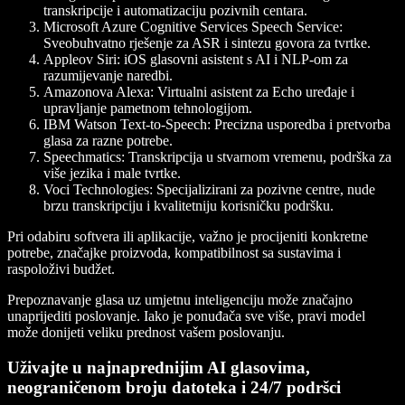
transkripcije i automatizaciju pozivnih centara.
Microsoft Azure Cognitive Services Speech Service
:
Sveobuhvatno rješenje za ASR i sintezu govora za tvrtke.
Appleov Siri
: iOS glasovni asistent s AI i NLP-om za
razumijevanje naredbi.
Amazonova Alexa
: Virtualni asistent za Echo uređaje i
upravljanje pametnom tehnologijom.
IBM Watson Text-to-Speech
: Precizna usporedba i pretvorba
glasa za razne potrebe.
Speechmatics
: Transkripcija u stvarnom vremenu, podrška za
više jezika i male tvrtke.
Voci Technologies
: Specijalizirani za pozivne centre, nude
brzu transkripciju i kvalitetniju korisničku podršku.
Pri odabiru softvera ili aplikacije, važno je procijeniti konkretne
potrebe, značajke proizvoda, kompatibilnost sa sustavima i
raspoloživi budžet.
Prepoznavanje glasa uz umjetnu inteligenciju može značajno
unaprijediti poslovanje. Iako je ponuđača sve više, pravi model
može donijeti veliku prednost vašem poslovanju.
Uživajte u najnaprednijim AI glasovima,
neograničenom broju datoteka i 24/7 podršci