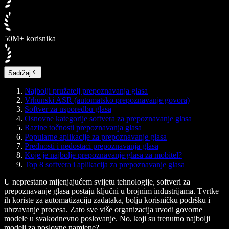
50M+ korisnika
Sadržaj
Najbolji pružatelj prepoznavanja glasa
Vrhunski ASR (automatsko prepoznavanje govora)
Softver za usporedbu glasa
Osnovne kategorije softvera za prepoznavanje glasa
Razine točnosti prepoznavanja glasa
Popularne aplikacije za prepoznavanje glasa
Prednosti i nedostaci prepoznavanja glasa
Koje je najbolje prepoznavanje glasa za mobitel?
Top 8 softvera i aplikacija za prepoznavanje glasa
U neprestano mijenjajućem svijetu tehnologije, softveri za
prepoznavanje glasa postaju ključni u brojnim industrijama. Tvrtke
ih koriste za automatizaciju zadataka, bolju korisničku podršku i
ubrzavanje procesa. Zato sve više organizacija uvodi govorne
modele u svakodnevno poslovanje. No, koji su trenutno najbolji
modeli za poslovne namjene?