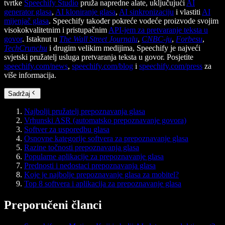
tvrtke
Speechify Studio
pruža napredne alate, uključujući
AI
generator glasa
,
AI kloniranje glasa
,
AI sinkronizaciju
i vlastiti
AI
mijenjač glasa
. Speechify također pokreće vodeće proizvode svojim
visokokvalitetnim i pristupačnim
API-jem za pretvaranje teksta u
govor
. Istaknut u
The Wall Street Journalu
,
CNBC-ju
,
Forbesu
,
TechCrunchu
i drugim velikim medijima, Speechify je najveći
svjetski pružatelj usluga pretvaranja teksta u govor. Posjetite
speechify.com/news
,
speechify.com/blog
i
speechify.com/press
za
više informacija.
Sadržaj
Najbolji pružatelj prepoznavanja glasa
Vrhunski ASR (automatsko prepoznavanje govora)
Softver za usporedbu glasa
Osnovne kategorije softvera za prepoznavanje glasa
Razine točnosti prepoznavanja glasa
Popularne aplikacije za prepoznavanje glasa
Prednosti i nedostaci prepoznavanja glasa
Koje je najbolje prepoznavanje glasa za mobitel?
Top 8 softvera i aplikacija za prepoznavanje glasa
Preporučeni članci