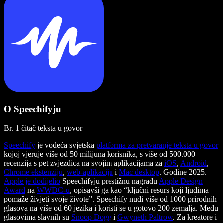
O Speechifyju
Br. 1 čitač teksta u govor
Speechify
je vodeća svjetska
platforma za pretvaranje teksta u govor
kojoj vjeruje više od 50 milijuna korisnika, s više od 500.000
recenzija s pet zvjezdica na svojim aplikacijama za
iOS
,
Android
,
Chrome ekstenziju
,
web-aplikaciju
i
Mac desktop
. Godine 2025.
Apple je dodijelio
Speechifyju prestižnu nagradu
Apple Design
Award
na
WWDC-u
, opisavši ga kao “ključni resurs koji ljudima
pomaže živjeti svoje živote”. Speechify nudi više od 1000 prirodnih
glasova na više od 60 jezika i koristi se u gotovo 200 zemalja. Među
glasovima slavnih su
Snoop Dogg
i
Gwyneth Paltrow
. Za kreatore i