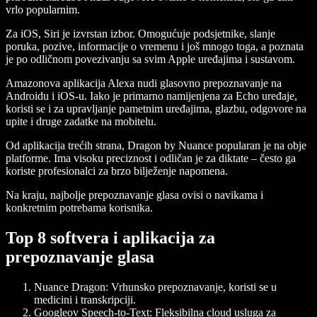
vrlo popularnim.
Za iOS, Siri je izvrstan izbor. Omogućuje podsjetnike, slanje
poruka, pozive, informacije o vremenu i još mnogo toga, a poznata
je po odličnom povezivanju sa svim Apple uređajima i sustavom.
Amazonova aplikacija Alexa nudi glasovno prepoznavanje na
Androidu i iOS-u. Iako je primarno namijenjena za Echo uređaje,
koristi se i za upravljanje pametnim uređajima, glazbu, odgovore na
upite i druge zadatke na mobitelu.
Od aplikacija trećih strana, Dragon by Nuance popularan je na obje
platforme. Ima visoku preciznost i odličan je za diktate – često ga
koriste profesionalci za brzo bilježenje napomena.
Na kraju, najbolje prepoznavanje glasa ovisi o navikama i
konkretnim potrebama korisnika.
Top 8 softvera i aplikacija za
prepoznavanje glasa
Nuance Dragon
: Vrhunsko prepoznavanje, koristi se u
medicini i transkripciji.
Googleov Speech-to-Text
: Fleksibilna cloud usluga za