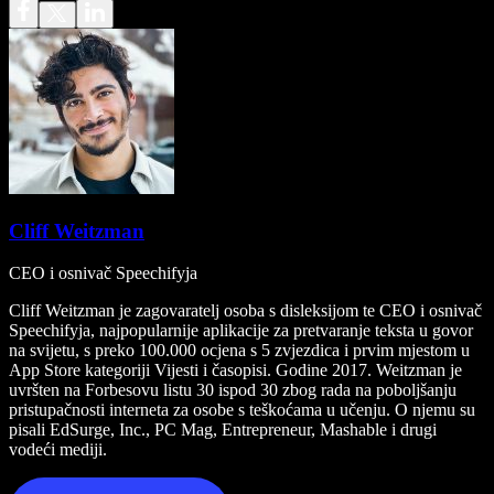
Cliff Weitzman
CEO i osnivač Speechifyja
Cliff Weitzman je zagovaratelj osoba s disleksijom te CEO i osnivač
Speechifyja, najpopularnije aplikacije za pretvaranje teksta u govor
na svijetu, s preko 100.000 ocjena s 5 zvjezdica i prvim mjestom u
App Store kategoriji Vijesti i časopisi. Godine 2017. Weitzman je
uvršten na Forbesovu listu 30 ispod 30 zbog rada na poboljšanju
pristupačnosti interneta za osobe s teškoćama u učenju. O njemu su
pisali EdSurge, Inc., PC Mag, Entrepreneur, Mashable i drugi
vodeći mediji.