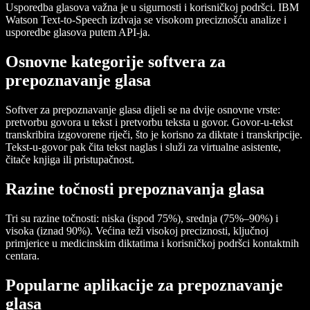
Usporedba glasova važna je u sigurnosti i korisničkoj podršci. IBM
Watson Text-to-Speech izdvaja se visokom preciznošću analize i
usporedbe glasova putem API-ja.
Osnovne kategorije softvera za
prepoznavanje glasa
Softver za prepoznavanje glasa dijeli se na dvije osnovne vrste:
pretvorbu govora u tekst i pretvorbu teksta u govor. Govor-u-tekst
transkribira izgovorene riječi, što je korisno za diktate i transkripcije.
Tekst-u-govor pak čita tekst naglas i služi za virtualne asistente,
čitače knjiga ili pristupačnost.
Razine točnosti prepoznavanja glasa
Tri su razine točnosti: niska (ispod 75%), srednja (75%–90%) i
visoka (iznad 90%). Većina teži visokoj preciznosti, ključnoj
primjerice u medicinskim diktatima i korisničkoj podršci kontaktnih
centara.
Popularne aplikacije za prepoznavanje
glasa