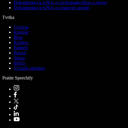
Dokumentacija API-ja za pretvaranje teksta u govor
Dokumentacija API-ja za glasovne agente
Tvrtka
O nama
Kontakt
Blog
Karijere
Partneri
Pomoć
Status
Mediji
Vizualni identitet
Pratite Speechify