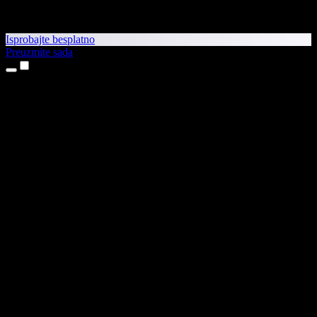
Isprobajte besplatno
Preuzmite sada
Proizvodi
Pretvaranje teksta u govor
Aplikacije za iPhone i iPad
Aplikacija za Android
Proširenje za Chrome
Proširenje za Edge
Web-aplikacija
Aplikacija za Mac
Aplikacija za Windows