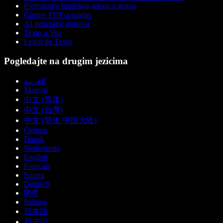
Pretvaranje hindskog teksta u govor
Čitanje PDF-a naglas
AI generator glasova
Texto a Voz
Leitor de Texto
Pogledajte na drugim jezicima
العربية
Magyar
中文 (简体)
中文 (台灣)
中文 (简体 中国大陆)
Čeština
Dansk
Nederlands
English
Français
Suomi
Deutsch
हिन्दी
Italiano
日本語
한국어