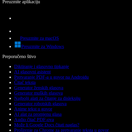
Preuzmite aplikaciju
Preuzmite za macOS
Preuzmite za Windows
Preporučeno štivo
Diktiranje i glasovno tipkanje
AI glasovni asistent
Pretvaranje PDF-a u govor na Androidu
Čitač teksta
Generator ženskih glasova
Generator muških glasova
Najbolji alati za čitanje za disleksiju
Generator robotskih glasova
Anime tekst u govor
AI alat za promjenu glasa
Audio čitač PDF-ova
Može li Google Docs čitati naglas?
Proširenje za Chrome za pretvaranje teksta u govor