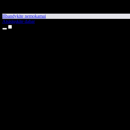
Išbandykite nemokamai
Atsisiųskite dabar
Produktai
Teksto skaitymas balsu
iPhone ir iPad programėlės
Android programėlė
Chrome plėtinys
Edge plėtinys
Interneto programėlė
Mac programėlė
Windows programėlė