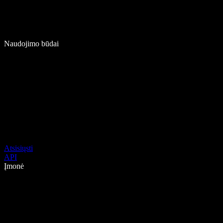
Naudojimo būdai
Atsisiųsti
API
Įmonė