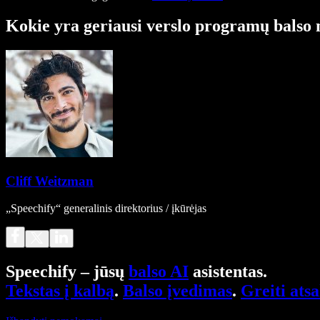
Kokie yra geriausi verslo programų balso 
Cliff Weitzman
„Speechify“ generalinis direktorius / įkūrėjas
Speechify – jūsų
balso AI
asistentas.
Tekstas į kalbą
.
Balso įvedimas
.
Greiti ats