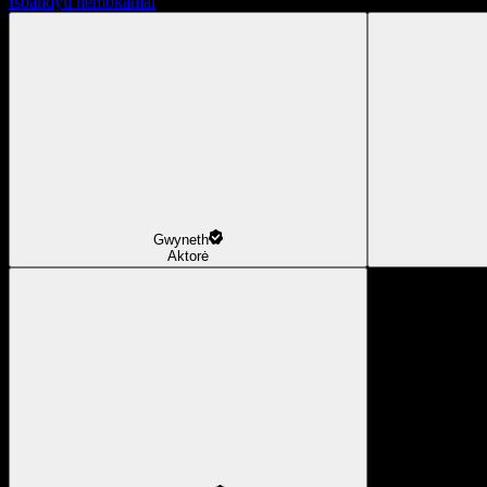
Išbandyti nemokamai
Gwyneth
Aktorė