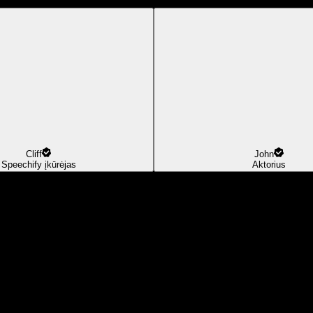
Cliff
John
Speechify įkūrėjas
Aktorius