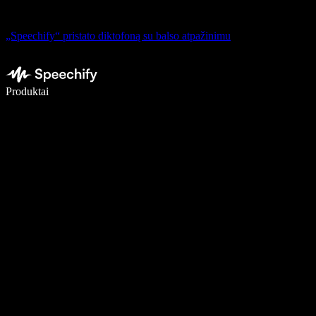
„Speechify“ pristato diktofoną su balso atpažinimu
Rašykite 5× greičiau naudodami diktavimą balsu
Produktai
Sužinokite daugiau