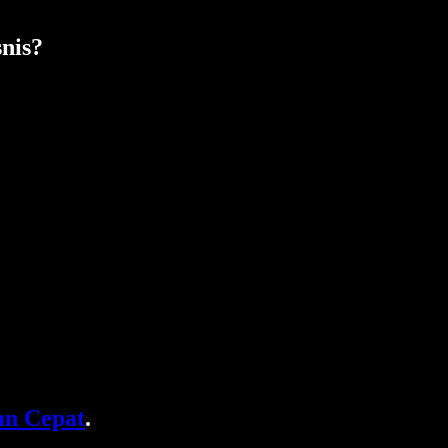
snis?
n Cepat
.