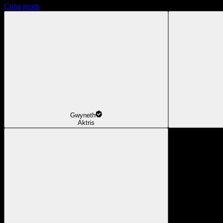
Coba gratis
Gwyneth
Aktris