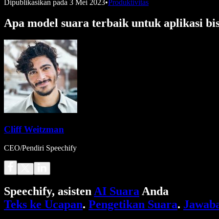
Dipublikasikan pada
3 Mei 2023
•
Produktivitas
Apa model suara terbaik untuk aplikasi bi
Cliff Weitzman
CEO/Pendiri Speechify
Speechify, asisten
AI Suara
Anda
Teks ke Ucapan
.
Pengetikan Suara
.
Jawaba