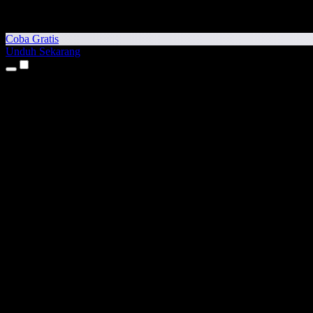
Coba Gratis
Unduh Sekarang
Produk
Teks ke Suara
Aplikasi iPhone & iPad
Aplikasi Android
Ekstensi Chrome
Ekstensi Edge
Aplikasi Web
Aplikasi Mac
Aplikasi Windows