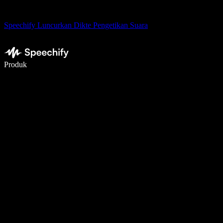
Speechify Luncurkan Dikte Pengetikan Suara
Menulis 5× lebih cepat dengan dikte suara
Produk
Pelajari lebih lanjut