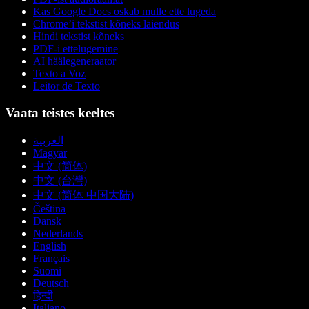
Kas Google Docs oskab mulle ette lugeda
Chrome’i tekstist kõneks laiendus
Hindi tekstist kõneks
PDF-i ettelugemine
AI häälegeneraator
Texto a Voz
Leitor de Texto
Vaata teistes keeltes
العربية
Magyar
中文 (简体)
中文 (台灣)
中文 (简体 中国大陆)
Čeština
Dansk
Nederlands
English
Français
Suomi
Deutsch
हिन्दी
Italiano