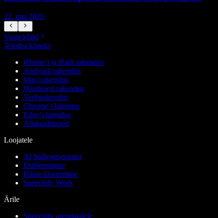
22. mai 2026
1
Vaata kõiki
Tekstist kõneks
iPhone’i ja iPadi rakendus
Androidi rakendus
Maci rakendus
Windowsi rakendus
Veebirakendus
Chrome’i laiendus
Edge’i laiendus
Allalaadimised
Loojatele
AI häälegeneraator
Dubleerimine
Hääle kloonimine
Speechify Work
Ärile
Speechify arendajatele