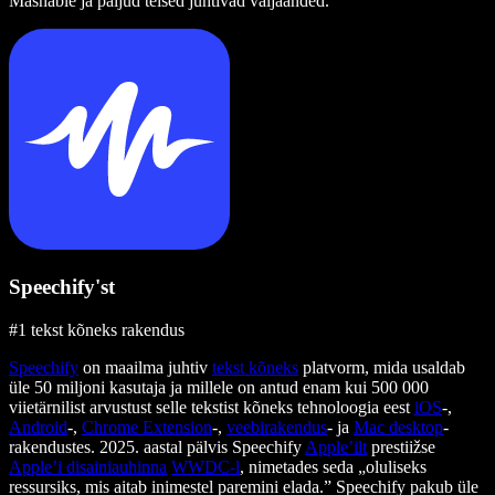
Mashable ja paljud teised juhtivad väljaanded.
Speechify'st
#1 tekst kõneks rakendus
Speechify
on maailma juhtiv
tekst kõneks
platvorm, mida usaldab
üle 50 miljoni kasutaja ja millele on antud enam kui 500 000
viietärnilist arvustust selle tekstist kõneks tehnoloogia eest
iOS
-,
Android
-,
Chrome Extension
-,
veebirakendus
- ja
Mac desktop
-
rakendustes. 2025. aastal pälvis Speechify
Apple’ilt
prestiižse
Apple’i disainiauhinna
WWDC-l
, nimetades seda „oluliseks
ressursiks, mis aitab inimestel paremini elada.” Speechify pakub üle