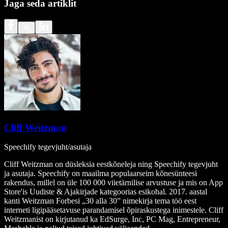
Jaga seda artiklit
Cliff Weitzman
Speechify tegevjuht/asutaja
Cliff Weitzman on düsleksia eestkõneleja ning Speechify tegevjuht
ja asutaja. Speechify on maailma populaarseim kõnesünteesi
rakendus, millel on üle 100 000 viietärnilise arvustuse ja mis on App
Store'is Uudiste & Ajakirjade kategoorias esikohal. 2017. aastal
kanti Weitzman Forbesi „30 alla 30” nimekirja tema töö eest
interneti ligipääsetavuse parandamisel õpiraskustega inimestele. Cliff
Weitzmanist on kirjutanud ka EdSurge, Inc, PC Mag, Entrepreneur,