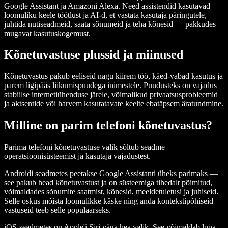
Google Assistant ja Amazoni Alexa. Need assistendid kasutavad
loomuliku keele töötlust ja AI-d, et vastata kasutaja päringutele,
juhtida nutiseadmeid, saata sõnumeid ja teha kõnesid — pakkudes
mugavat kasutuskogemust.
Kõnetuvastuse plussid ja miinused
Kõnetuvastus pakub eeliseid nagu kiirem töö, käed-vabad kasutus ja
parem ligipääs liikumispuudega inimestele. Puudusteks on vajadus
stabiilse internetiühenduse järele, võimalikud privaatsusprobleemid
ja aktsentide või harvem kasutatavate keelte ebatäpsem äratundmine.
Milline on parim telefoni kõnetuvastus?
Parima telefoni kõnetuvastuse valik sõltub seadme
operatsioonisüsteemist ja kasutaja vajadustest.
Androidi seadmetes peetakse Google Assistanti üheks parimaks —
see pakub head kõnetuvastust ja on süsteemiga tihedalt põimitud,
võimaldades sõnumite saatmist, kõnesid, meeldetuletusi ja juhiseid.
Selle oskus mõista loomulikke käske ning anda kontekstipõhiseid
vastuseid teeb selle populaarseks.
iOS-seadmetes on Apple'i Siri väga hea valik. See võimaldab luua