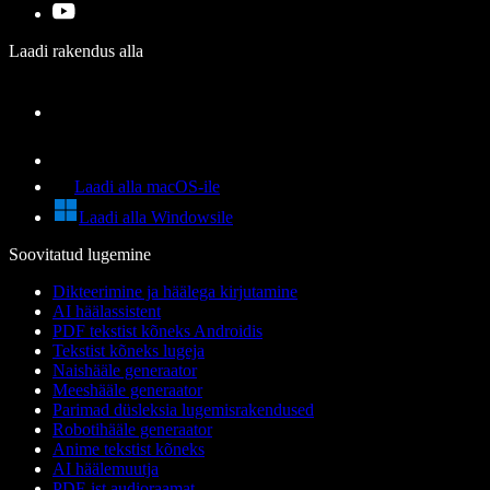
Laadi rakendus alla
Laadi alla macOS-ile
Laadi alla Windowsile
Soovitatud lugemine
Dikteerimine ja häälega kirjutamine
AI häälassistent
PDF tekstist kõneks Androidis
Tekstist kõneks lugeja
Naishääle generaator
Meeshääle generaator
Parimad düsleksia lugemisrakendused
Robotihääle generaator
Anime tekstist kõneks
AI häälemuutja
PDF-ist audioraamat