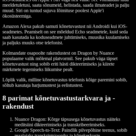
meeldetuletusi, saata sõnumeid, helistada, saada ilmateadet ja palju
muud. Siri on tuntud sujuva lõimituse poolest Apple'i
ökosüsteemiga.
Amazon Alexa pakub samuti kõnetuvastust nii Androidi kui iOS-
seadmetes. Peamiselt on see mõeldud Echo seadmetele, kuid seda
saab kasutada ka koduseadmete juhtimiseks, muusika kuulamiseks
ja paljuks muuks otse telefonist.
Kolmandate osapoolte rakendustest on Dragon by Nuance
populaarne valik mõlemal platvormil. See pakub väga täpset
kõnetuvastust ning sobib eriti hästi dikteerimiseks ja kiirete
märkmete tegemiseks liikumise pealt.
Lõplik valik, milline kõnetuvastus telefonis kõige paremini sobib,
sõltub kasutaja harjumustest ja eelistustest.
8 parimat kõnetuvastustarkvara ja -
rakendust
Nuance Dragon
: Kõrge täpsusega kõnetuvastus näiteks
meditsiini dikteerimiseks ja transkribeerimiseks.
Google Speech-to-Text
: Paindlik pilvepõhine teenus, sobib
reaalajaks transkriptsiooniks ja kõnekeskuste