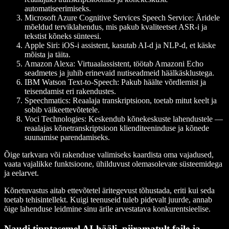
automatiseerimiseks.
Microsoft Azure Cognitive Services Speech Service
: Äridele
mõeldud terviklahendus, mis pakub kvaliteetset ASR-i ja
tekstist kõneks sünteesi.
Apple Siri
: iOS-i assistent, kasutab AI-d ja NLP-d, et käske
mõista ja täita.
Amazon Alexa
: Virtuaalassistent, töötab Amazoni Echo
seadmetes ja juhib erinevaid nutiseadmeid häälkäsklustega.
IBM Watson Text-to-Speech
: Pakub häälte võrdlemist ja
teisendamist eri rakendustes.
Speechmatics
: Reaalaja transkriptsioon, toetab mitut keelt ja
sobib väikeettevõtetele.
Voci Technologies
: Keskendub kõnekeskuste lahendustele —
reaalajas kõnetranskriptsioon klienditeeninduse ja kõnede
suunamise parendamiseks.
Õige tarkvara või rakenduse valimiseks kaardista oma vajadused,
vaata vajalikke funktsioone, ühilduvust olemasolevate süsteemidega
ja eelarvet.
Kõnetuvastus aitab ettevõtetel äritegevust tõhustada, eriti kui seda
toetab tehisintellekt. Kuigi teenuseid tuleb pidevalt juurde, annab
õige lahenduse leidmine sinu ärile arvestatava konkurentsieelise.
Naudi tipptasemel AI-hääli, piiramatult faile ja