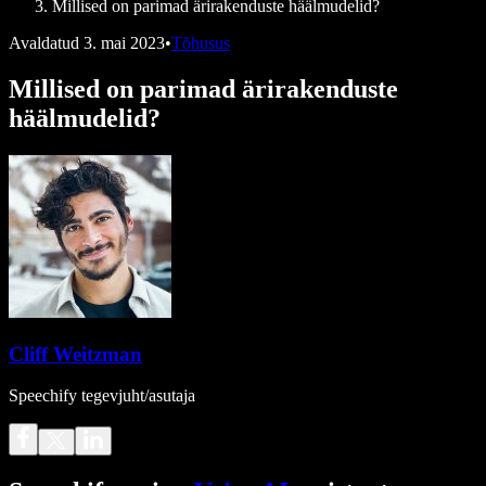
Millised on parimad ärirakenduste häälmudelid?
Avaldatud
3. mai 2023
•
Tõhusus
Millised on parimad ärirakenduste
häälmudelid?
Cliff Weitzman
Speechify tegevjuht/asutaja