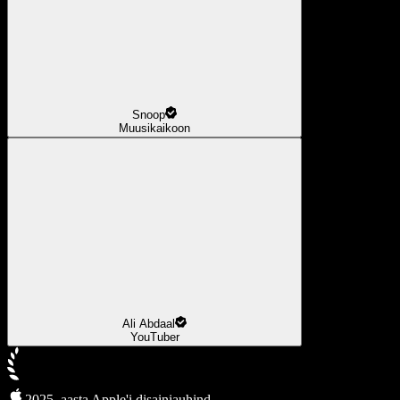
Snoop
Muusikaikoon
Ali Abdaal
YouTuber
2025. aasta Apple'i disainiauhind