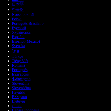
日本語
한국어
Norsk bokmål
Polski
Português Brasileiro
Русский
Українська
Español
Español (México)
Svenska
ไทย
Türkçe
Tiếng Việt
Română
Português
Български
ქართული
Slovenčina
Slovenščina
Hrvatski
Ελληνικά
Lietuvių
עברית
Bahasa Indonesia