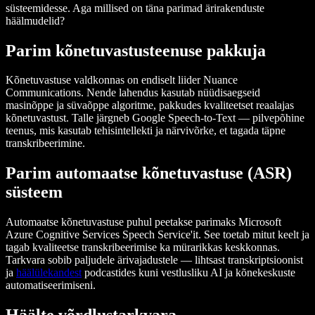
süsteemidesse. Aga millised on täna parimad ärirakenduste
häälmudelid?
Parim kõnetuvastusteenuse pakkuja
Kõnetuvastuse valdkonnas on endiselt liider Nuance
Communications. Nende lahendus kasutab nüüdisaegseid
masinõppe ja süvaõppe algoritme, pakkudes kvaliteetset reaalajas
kõnetuvastust. Talle järgneb Google Speech-to-Text — pilvepõhine
teenus, mis kasutab tehisintellekti ja närvivõrke, et tagada täpne
transkribeerimine.
Parim automaatse kõnetuvastuse (ASR)
süsteem
Automaatse kõnetuvastuse puhul peetakse parimaks Microsoft
Azure Cognitive Services Speech Service'it. See toetab mitut keelt ja
tagab kvaliteetse transkribeerimise ka mürarikkas keskkonnas.
Tarkvara sobib paljudele ärivajadustele — lihtsast transkriptsioonist
ja
häälülekandest
podcastides kuni vestlusliku AI ja kõnekeskuste
automatiseerimiseni.