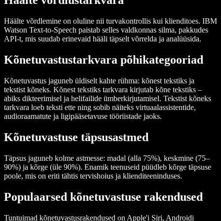
Häälte võrdlustarkvara
Häälte võrdlemine on oluline nii turvakontrollis kui klienditoes. IBM
Watson Text-to-Speech paistab selles valdkonnas silma, pakkudes
API-t, mis suudab erinevaid hääli täpselt võrrelda ja analüüsida.
Kõnetuvastus­tarkvara põhikategooriad
Kõnetuvastus jaguneb üldiselt kahte rühma: kõnest tekstiks ja
tekstist kõneks. Kõnest tekstiks tarkvara kirjutab kõne tekstiks –
abiks dikteerimisel ja helifailide ümberkirjutamisel. Tekstist kõneks
tarkvara loeb teksti ette ning sobib näiteks virtuaalassistentide,
audioraamatute ja ligipääsetavuse tööriistade jaoks.
Kõnetuvastuse täpsusastmed
Täpsus jaguneb kolme astmesse: madal (alla 75%), keskmine (75–
90%) ja kõrge (üle 90%). Enamik teenuseid püüdleb kõrge täpsuse
poole, mis on eriti tähtis tervishoius ja klienditeeninduses.
Populaarsed kõnetuvastuse rakendused
Tuntuimad kõnetuvastusrakendused on Apple'i Siri, Androidi