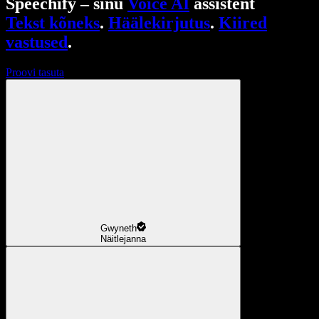
Speechify – sinu
Voice AI
assistent
Tekst kõneks
.
Häälekirjutus
.
Kiired
vastused
.
Proovi tasuta
Gwyneth
Näitlejanna