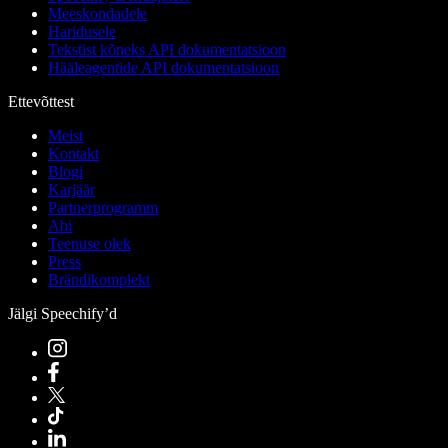
Meeskondadele
Haridusele
Tekstist kõneks API dokumentatsioon
Hääleagentide API dokumentatsioon
Ettevõttest
Meist
Kontakt
Blogi
Karjäär
Partnerprogramm
Abi
Teenuse olek
Press
Brändikomplekt
Jälgi Speechify’d