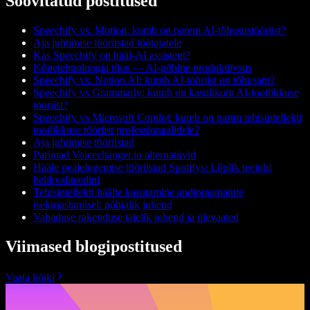
Soovitatud postitused
Speechify vs. Motion: kumb on parem AI-tõhusustööriist?
Aja juhtimise tööriistad töötajatele
Kas Speechify on hääl-AI assistent?
Kõnetehnoloogia tõus — AI-põhine produktiivsus
Speechify vs. Notion AI: kumb AI-tööriist on tõhusam?
Speechify vs Grammarly: kumb on kasulikum AI-tootlikkuse
tööriist?
Speechify vs Microsoft Copilot: kumb on parim tehisintellekti
tootlikkuse tööriist professionaalidele?
Aja juhtimise tööriistad
Parimad Voicechanger.io alternatiivid
Hääle pealelugemise tööriistad Spotifys: Lõplik teejuht
helikvaliteedini
Tehisintellekti häälte kasutamine audioraamatute
isekirjastamisel: põhjalik juhend
Vabaduse rakenduse täielik juhend ja ülevaated
Viimased blogipostitused
Vaata kõiki