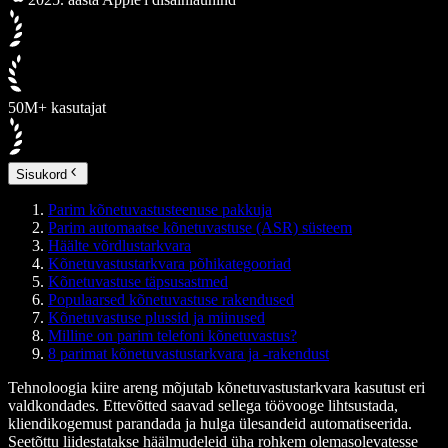
50M+ kasutajat
Sisukord
Parim kõnetuvastusteenuse pakkuja
Parim automaatse kõnetuvastuse (ASR) süsteem
Häälte võrdlustarkvara
Kõnetuvastus­tarkvara põhikategooriad
Kõnetuvastuse täpsusastmed
Populaarsed kõnetuvastuse rakendused
Kõnetuvastuse plussid ja miinused
Milline on parim telefoni kõnetuvastus?
8 parimat kõnetuvastustarkvara ja -rakendust
Tehnoloogia kiire areng mõjutab kõnetuvastustarkvara kasutust eri
valdkondades. Ettevõtted saavad sellega töövooge lihtsustada,
kliendikogemust parandada ja hulga ülesandeid automatiseerida.
Seetõttu liidestatakse häälmudeleid üha rohkem olemasolevatesse