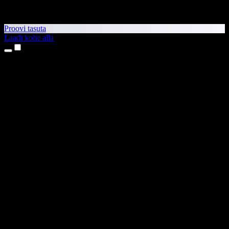
Proovi tasuta
Laadi kohe alla
Tooted
Tekst kõneks
iPhone’i ja iPadi rakendused
Androidi rakendus
Chrome’i laiendus
Edge’i laiendus
Veebirakendus
Maci rakendus
Windowsi rakendus