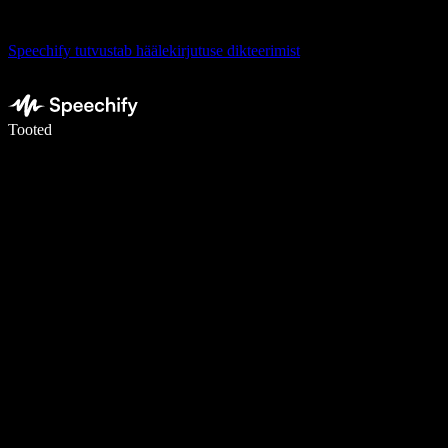
Speechify tutvustab häälekirjutuse dikteerimist
Kirjuta häälega 5× kiiremini
Tooted
Loe lähemalt