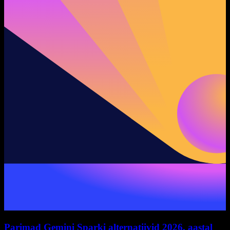
Parimad Gemini Sparki alternatiivid 2026. aastal