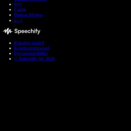
বাংলা
Català
Bahasa Melayu
اردو
Küpsiste seaded
Kasutustingimused
Privaatsuspoliitika
© Speechify Inc 2026