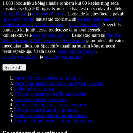
1 000 loodusliku kõlaga hääle rohkem kui 60 keeles ning seda
kasutatakse ligi 200 riigis. Kuulsuste häältest on saadaval näiteks
Snoop Dogg
ja
Gwyneth Paltrow
. Loojatele ja ettevõtetele pakub
Speechify Studio
täiustatud tööriistu, sh
AI-häälegeneraatorit
,
AI-
häälekloonimist
,
AI-dubleerimist
ja
AI-häälevahetust
. Speechify
panustab ka juhtivatesse toodetesse tänu kvaliteetsele ja
kuluefektiivsele
tekst kõneks API-le
. Esindatud näiteks
The Wall
Street Journal
,
CNBC
,
Forbes
,
TechCrunch
ja muudes juhtivates
meediakanalites, on Speechify maailma suurim kõnesünteesi
teenusepakkuja. Vaata lisaks:
speechify.com/news
,
speechify.com/blog
ja
speechify.com/press
.
Sisukord
Parim kõnetuvastusteenuse pakkuja
Parim automaatse kõnetuvastuse (ASR) süsteem
Häälte võrdlustarkvara
Kõnetuvastus­tarkvara põhikategooriad
Kõnetuvastuse täpsusastmed
Populaarsed kõnetuvastuse rakendused
Kõnetuvastuse plussid ja miinused
Milline on parim telefoni kõnetuvastus?
8 parimat kõnetuvastustarkvara ja -rakendust