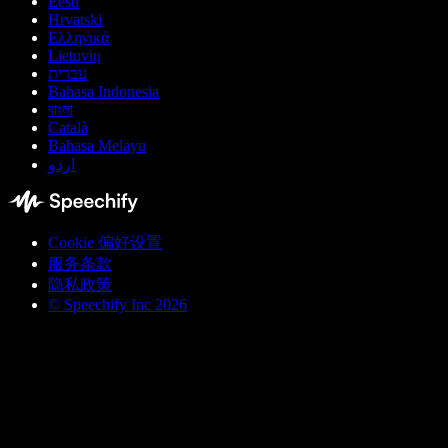
Eesti
Hrvatski
Ελληνικά
Lietuvių
עברית
Bahasa Indonesia
বাংলা
Català
Bahasa Melayu
اردو
Cookie 偏好设置
服务条款
隐私政策
© Speechify Inc 2026