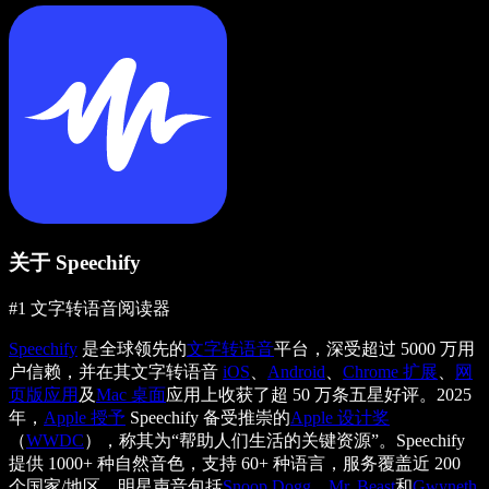
关于 Speechify
#1 文字转语音阅读器
Speechify
是全球领先的
文字转语音
平台，深受超过 5000 万用
户信赖，并在其文字转语音
iOS
、
Android
、
Chrome 扩展
、
网
页版应用
及
Mac 桌面
应用上收获了超 50 万条五星好评。2025
年，
Apple 授予
Speechify 备受推崇的
Apple 设计奖
（
WWDC
），称其为“帮助人们生活的关键资源”。Speechify
提供 1000+ 种自然音色，支持 60+ 种语言，服务覆盖近 200
个国家/地区。明星声音包括
Snoop Dogg
、
Mr. Beast
和
Gwyneth