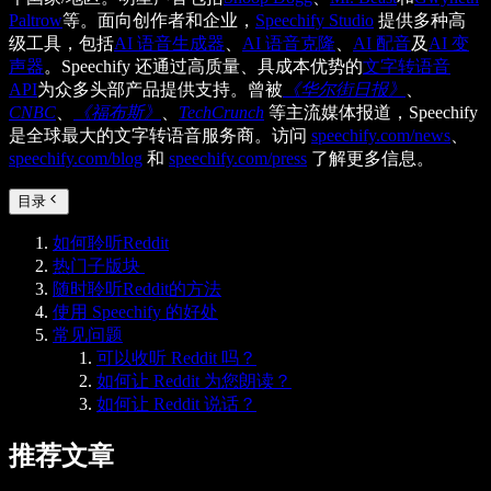
Paltrow
等。面向创作者和企业，
Speechify Studio
提供多种高
级工具，包括
AI 语音生成器
、
AI 语音克隆
、
AI 配音
及
AI 变
声器
。Speechify 还通过高质量、具成本优势的
文字转语音
API
为众多头部产品提供支持。曾被
《华尔街日报》
、
CNBC
、
《福布斯》
、
TechCrunch
等主流媒体报道，Speechify
是全球最大的文字转语音服务商。访问
speechify.com/news
、
speechify.com/blog
和
speechify.com/press
了解更多信息。
目录
如何聆听Reddit
热门子版块
随时聆听Reddit的方法
使用 Speechify 的好处
常见问题
可以收听 Reddit 吗？
如何让 Reddit 为您朗读？
如何让 Reddit 说话？
推荐文章