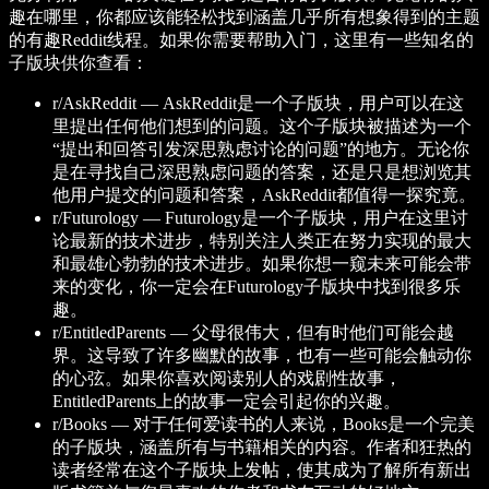
趣在哪里，你都应该能轻松找到涵盖几乎所有想象得到的主题
的有趣Reddit线程。如果你需要帮助入门，这里有一些知名的
子版块供你查看：
r/AskReddit —
AskReddit是一个子版块，用户可以在这
里提出任何他们想到的问题。这个子版块被描述为一个
“提出和回答引发深思熟虑讨论的问题”的地方。无论你
是在寻找自己深思熟虑问题的答案，还是只是想浏览其
他用户提交的问题和答案，AskReddit都值得一探究竟。
r/Futurology —
Futurology是一个子版块，用户在这里讨
论最新的技术进步，特别关注人类正在努力实现的最大
和最雄心勃勃的技术进步。如果你想一窥未来可能会带
来的变化，你一定会在Futurology子版块中找到很多乐
趣。
r/EntitledParents —
父母很伟大，但有时他们可能会越
界。这导致了许多幽默的故事，也有一些可能会触动你
的心弦。如果你喜欢阅读别人的戏剧性故事，
EntitledParents上的故事一定会引起你的兴趣。
r/Books —
对于任何爱读书的人来说，Books是一个完美
的子版块，涵盖所有与书籍相关的内容。作者和狂热的
读者经常在这个子版块上发帖，使其成为了解所有新出