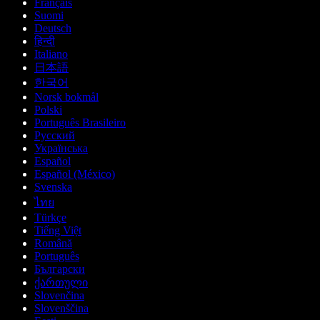
Français
Suomi
Deutsch
हिन्दी
Italiano
日本語
한국어
Norsk bokmål
Polski
Português Brasileiro
Русский
Українська
Español
Español (México)
Svenska
ไทย
Türkçe
Tiếng Việt
Română
Português
Български
ქართული
Slovenčina
Slovenščina