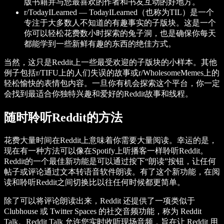
版书籍并与您最喜欢的作者和书友互动的好地方。
r/TodayILearned —
TodayILearned（也称为TIL）是一个
专注于大多数人不知道的有趣事实的子版块。这是一个
你可以轻松花费数小时探索的兔子洞，也是确保你每天
都能学到一些新鲜有趣的东西的绝佳方式。
当然，这只是Reddit上一些最受欢迎的子版块的小样本。其他
例子包括r/TIFU上的人们失误的故事或r/WholesomeMemes上的
轻松愉快的表情包内容。一旦你有机会探索这个平台，你一定
会找到最适合你独特兴趣和爱好的Reddit故事和线程。
随时聆听Reddit的方法
花费大量时间在Reddit上意味着你需要大量阅读。幸运的是，
现在有一种方法可以像在Spotify上听播客一样聆听Reddit。
Reddit的一个最佳新功能是可以通过按下“朗读”按钮，让任何
帖子或评论通过文本转语音软件朗读。有了这个新功能，在阅
读和聆听Reddit之间切换比以往任何时候都更简单。
除了可以将评论朗读出来，Reddit 还提供了一项类似于
Clubhouse 或 Twitter Spaces 的社交音频功能，称为 Reddit
Talk。Reddit Talk 允许您实时收听现场音频，旨在让 Reddit 用