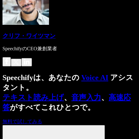
クリフ・ワイツマン
SpeechifyのCEO兼創業者
Speechifyは、あなたの
Voice AI
アシス
タント。
テキスト読み上げ
、
音声入力
、
高速応
答
がすべてこれひとつで。
無料で試してみる