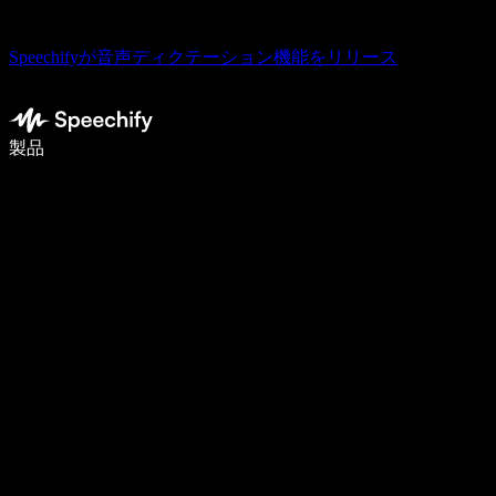
Speechifyが音声ディクテーション機能をリリース
音声入力で5倍速く書ける
製品
詳しく見る