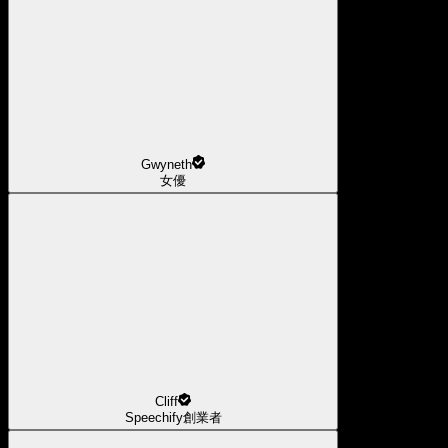
Gwyneth
女優
Cliff
Speechify創業者