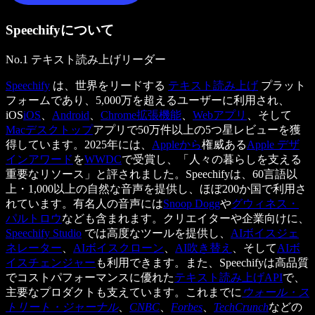
Speechifyについて
No.1 テキスト読み上げリーダー
Speechify
は、世界をリードする
テキスト読み上げ
プラット
フォームであり、5,000万を超えるユーザーに利用され、
iOS
iOS
、
Android
、
Chrome拡張機能
、
Webアプリ
、そして
Macデスクトップ
アプリで50万件以上の5つ星レビューを獲
得しています。2025年には、
Appleから
権威ある
Apple デザ
インアワード
を
WWDC
で受賞し、「人々の暮らしを支える
重要なリソース」と評されました。Speechifyは、60言語以
上・1,000以上の自然な音声を提供し、ほぼ200か国で利用さ
れています。有名人の音声には
Snoop Dogg
や
グウィネス・
パルトロウ
なども含まれます。クリエイターや企業向けに、
Speechify Studio
では高度なツールを提供し、
AIボイスジェ
ネレーター
、
AIボイスクローン
、
AI吹き替え
、そして
AIボ
イスチェンジャー
も利用できます。また、Speechifyは高品質
でコストパフォーマンスに優れた
テキスト読み上げAPI
で、
主要なプロダクトも支えています。これまでに
ウォール・ス
トリート・ジャーナル
、
CNBC
、
Forbes
、
TechCrunch
などの