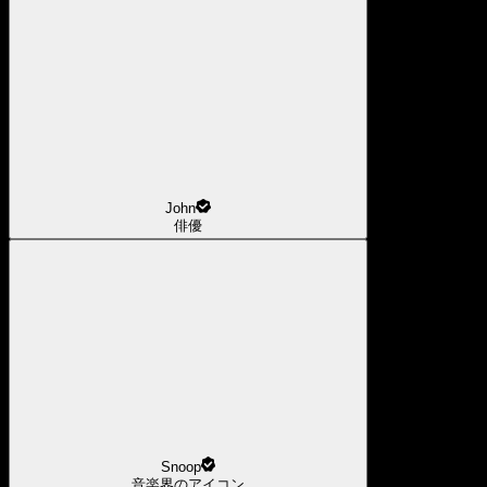
John
俳優
Snoop
音楽界のアイコン