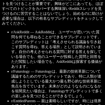
トを見つけることが重要です。興味がどこにあっても、ほぼ
すべてのトピックをカバーする興味深いRedditスレッドを見
つけるのに苦労することはないでしょう。始めるのに助けが
必要な場合は、以下の有名なサブレディットをチェックして
みてください。
r/AskReddit —
AskRedditは、ユーザーが思いついた質
問を何でも尋ねることができるサブレディットです。
このサブレディットは「考えさせられる議論を引き起
こす質問を尋ね、答える場所」として説明されていま
す。自分の考えさせられる質問に対する答えを探して
いる場合でも、他のユーザーが投稿した質問と回答を
ただ閲覧したい場合でも、AskRedditは探索する価値が
あります。
r/Futurology —
Futurologyは、最新の技術革新について
議論するためのサブレディットであり、特に人類が達
成しようとしている最大かつ最も野心的な技術革新に
焦点を当てています。未来がどのようなものになるか
を垣間見たい場合は、Futurologyサブレディットで多く
の楽しみを見つけることができるでしょう。
r/EntitledParents —
親は素晴らしいですが、時には境界