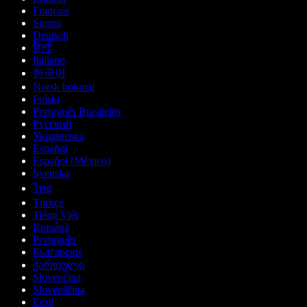
Français
Suomi
Deutsch
हिन्दी
Italiano
한국어
Norsk bokmål
Polski
Português Brasileiro
Русский
Українська
Español
Español (México)
Svenska
ไทย
Türkçe
Tiếng Việt
Română
Português
Български
ქართული
Slovenčina
Slovenščina
Eesti