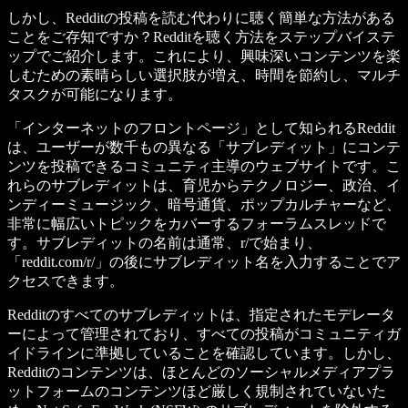
しかし、Redditの投稿を読む代わりに聴く簡単な方法がある
ことをご存知ですか？Redditを聴く方法をステップバイステ
ップでご紹介します。これにより、興味深いコンテンツを楽
しむための素晴らしい選択肢が増え、時間を節約し、マルチ
タスクが可能になります。
「インターネットのフロントページ」として知られるReddit
は、ユーザーが数千もの異なる「サブレディット」にコンテ
ンツを投稿できるコミュニティ主導のウェブサイトです。こ
れらのサブレディットは、育児からテクノロジー、政治、イ
ンディーミュージック、暗号通貨、ポップカルチャーなど、
非常に幅広いトピックをカバーするフォーラムスレッドで
す。サブレディットの名前は通常、r/で始まり、
「reddit.com/r/」の後にサブレディット名を入力することでア
クセスできます。
Redditのすべてのサブレディットは、指定されたモデレータ
ーによって管理されており、すべての投稿がコミュニティガ
イドラインに準拠していることを確認しています。しかし、
Redditのコンテンツは、ほとんどのソーシャルメディアプラ
ットフォームのコンテンツほど厳しく規制されていないた