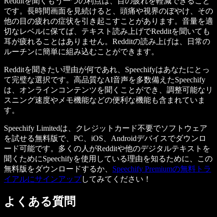
Redditを聞くもう一つの利点は、目の疲れを軽減できること
です。長時間画面を見続けると、頭痛や視界のぼやけ、その
他の目の疲れの症状を引き起こすことがあります。音量を適
切なレベルに保てば、テキスト読み上げでRedditを聞いても
耳が疲れることはありません。Redditの読み上げは、日常の
ルーチンに簡単に組み込むことができます。
Redditを聞きたい理由が何であれ、Speechifyはあなたにとっ
て完璧な選択です。高品質なAI音声を多数備えたSpeechify
は、オンラインコンテンツを聞くことができ、調整可能なリ
スニング速度やメモ機能などの便利な機能も含まれていま
す。
Speechify Limitedは、クレジットカード不要でソフトウェア
を試せる無料版で、PC、iOS、Androidデバイスでダウンロ
ード可能です。多くの人がRedditや他のデジタルテキストを
聞くためにSpeechifyを使用している理由を知るために、この
無料版をダウンロードするか、
Speechify Premiumの無料トラ
イアルにサインアップ
してみてください！
よくある質問