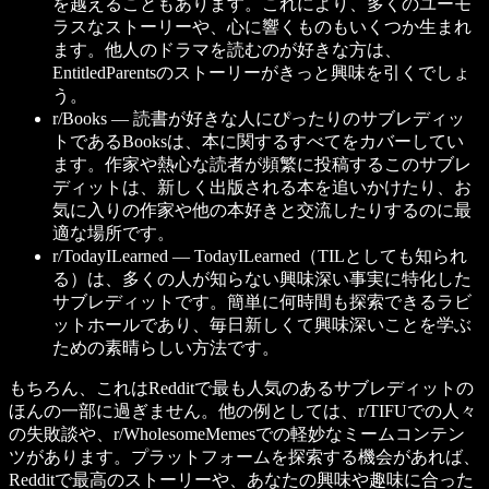
を越えることもあります。これにより、多くのユーモ
ラスなストーリーや、心に響くものもいくつか生まれ
ます。他人のドラマを読むのが好きな方は、
EntitledParentsのストーリーがきっと興味を引くでしょ
う。
r/Books —
読書が好きな人にぴったりのサブレディッ
トであるBooksは、本に関するすべてをカバーしてい
ます。作家や熱心な読者が頻繁に投稿するこのサブレ
ディットは、新しく出版される本を追いかけたり、お
気に入りの作家や他の本好きと交流したりするのに最
適な場所です。
r/TodayILearned —
TodayILearned（TILとしても知られ
る）は、多くの人が知らない興味深い事実に特化した
サブレディットです。簡単に何時間も探索できるラビ
ットホールであり、毎日新しくて興味深いことを学ぶ
ための素晴らしい方法です。
もちろん、これはRedditで最も人気のあるサブレディットの
ほんの一部に過ぎません。他の例としては、r/TIFUでの人々
の失敗談や、r/WholesomeMemesでの軽妙なミームコンテン
ツがあります。プラットフォームを探索する機会があれば、
Redditで最高のストーリーや、あなたの興味や趣味に合った