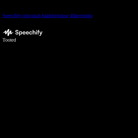
Speechify tutvustab häälekirjutuse dikteerimist
Kirjuta häälega 5× kiiremini
Tooted
Loe lähemalt