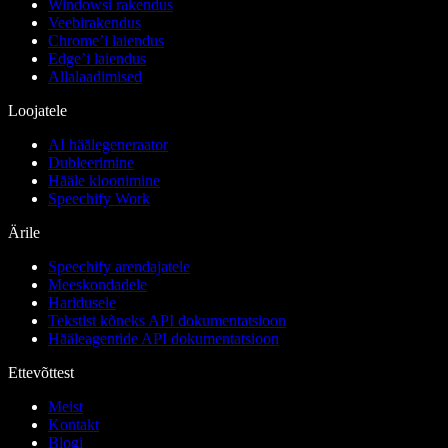
Windowsi rakendus
Veebirakendus
Chrome’i laiendus
Edge’i laiendus
Allalaadimised
Loojatele
AI häälegeneraator
Dubleerimine
Hääle kloonimine
Speechify Work
Ärile
Speechify arendajatele
Meeskondadele
Haridusele
Tekstist kõneks API dokumentatsioon
Hääleagentide API dokumentatsioon
Ettevõttest
Meist
Kontakt
Blogi