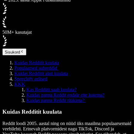
50M+ kasutajat
Sisukord
Kuidas Redditit kuulata
Populaarsed subreddid
Kuidas Redditit alati kuulata
Speechify eelised
KKK
Kas Redditit saab kuulata?
Kuidas panna Reddit endale ette lugema?
Kuidas panna Reddit rääkima?
Kuidas Redditit kuulata
Reddit loodi 2005. aastal ning on nüüd üks maailma populaarsemaid
veebilehti. Erinevalt platvormidest nagu TikTok, Discord ja