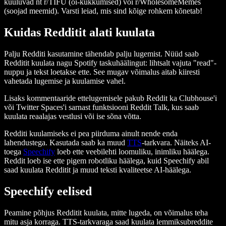
kuuluvad nt r/TIFU (oi-kukkumised) või r/WholesomeMemes
(soojad meemid). Varsti leiad, mis sind kõige rohkem kõnetab!
Kuidas Redditit alati kuulata
Palju Redditi kasutamine tähendab palju lugemist. Nüüd saab
Redditit kuulata nagu Spotify taskuhäälingut: lihtsalt vajuta "read"-
nuppu ja tekst loetakse ette. See mugav võimalus aitab kiiresti
vahetada lugemise ja kuulamise vahel.
Lisaks kommentaaride ettelugemisele pakub Reddit ka Clubhouse'i
või Twitter Spaces'i sarnast funktsiooni Reddit Talk, kus saab
kuulata reaalajas vestlusi või ise sõna võtta.
Redditi kuulamiseks ei pea piirduma ainult nende enda
lahendustega. Kasutada saab ka muud
TTS
-tarkvara. Näiteks AI-
toega
Speechify
loeb ette veebilehti loomuliku, inimliku häälega.
Reddit loeb ise ette pigem robotliku häälega, kuid Speechify abil
saad kuulata Redditit ja muud teksti kvaliteetse AI-häälega.
Speechify eelised
Peamine põhjus Redditit kuulata, mitte lugeda, on võimalus teha
mitu asja korraga. TTS-tarkvaraga saad kuulata lemmiksubreddite