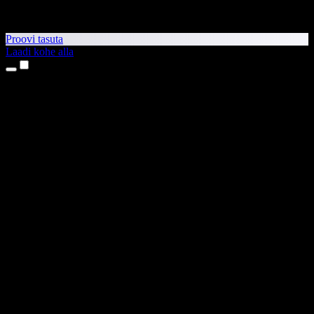
Proovi tasuta
Laadi kohe alla
Tooted
Tekst kõneks
iPhone’i ja iPadi rakendused
Androidi rakendus
Chrome’i laiendus
Edge’i laiendus
Veebirakendus
Maci rakendus
Windowsi rakendus