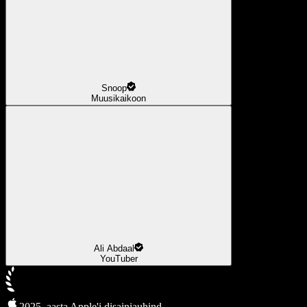
Snoop
Muusikaikoon
Ali Abdaal
YouTuber
2025. aasta Apple'i disainiauhind