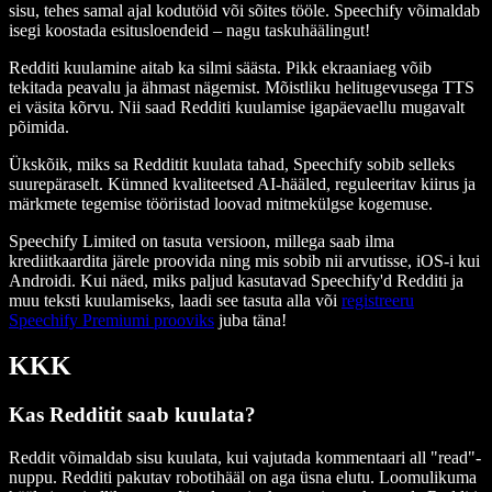
sisu, tehes samal ajal kodutöid või sõites tööle. Speechify võimaldab
isegi koostada esitusloendeid – nagu taskuhäälingut!
Redditi kuulamine aitab ka silmi säästa. Pikk ekraaniaeg võib
tekitada peavalu ja ähmast nägemist. Mõistliku helitugevusega TTS
ei väsita kõrvu. Nii saad Redditi kuulamise igapäevaellu mugavalt
põimida.
Ükskõik, miks sa Redditit kuulata tahad, Speechify sobib selleks
suurepäraselt. Kümned kvaliteetsed AI-hääled, reguleeritav kiirus ja
märkmete tegemise tööriistad loovad mitmekülgse kogemuse.
Speechify Limited on tasuta versioon, millega saab ilma
krediitkaardita järele proovida ning mis sobib nii arvutisse, iOS-i kui
Androidi. Kui näed, miks paljud kasutavad Speechify'd Redditi ja
muu teksti kuulamiseks, laadi see tasuta alla või
registreeru
Speechify Premiumi prooviks
juba täna!
KKK
Kas Redditit saab kuulata?
Reddit võimaldab sisu kuulata, kui vajutada kommentaari all "read"-
nuppu. Redditi pakutav robotihääl on aga üsna elutu. Loomulikuma