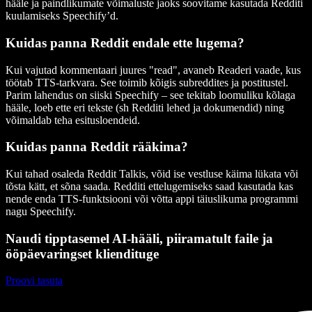
hääle ja paindlikumate võimaluste jaoks soovitame kasutada Redditi
kuulamiseks Speechify’d.
Kuidas panna Reddit endale ette lugema?
Kui vajutad kommentaari juures "read", avaneb Readeri vaade, kus
töötab TTS-tarkvara. See toimib kõigis subreddites ja postitustel.
Parim lahendus on siiski Speechify – see tekitab loomuliku kõlaga
hääle, loeb ette eri tekste (sh Redditi lehed ja dokumendid) ning
võimaldab teha esitusloendeid.
Kuidas panna Reddit rääkima?
Kui tahad osaleda Reddit Talkis, võid ise vestluse käima lükata või
tõsta kätt, et sõna saada. Redditi ettelugemiseks saad kasutada kas
nende enda TTS-funktsiooni või võtta appi täiuslikuma programmi
nagu Speechify.
Naudi tipptasemel AI-hääli, piiramatult faile ja
ööpäevaringset kliendituge
Proovi tasuta