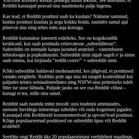
YouTube koosneb Reddit peaaegu ainult tekstist. See tähendab, et
Redditi kasutajad peavad sisu nautimiseks palju lugema.
Kas tead, et Redditi postitusi saab ka kuulata? Näitame sammud,
kuidas postitusi kuulata ja aega kokku hoida, nautides samal ajal
põnevat sisu ning tehes mitu asja korraga.
Redditit kutsutakse interneti esileheks. See on kogukondlik
keskkond, kus saab postitada erinevatesse „subredditesse“.
Subreddits on teemade kaupa jaotatud arutelud – vanemlusest
tehnoloogia ja popkultuurini. Subredditi nimi algab sageli r/ ja sinna
saab minna, kui kirjutada “reddit.com/r/” + subredditi nimi.
Kõiki subreddite haldavad moderaatorid, kes jälgivad, et postitused
vastaks reeglitele. Redditis pole aga sisu nii rangelt kontrollitud kui
paljudes teistes sotsiaalmeediates ning NSFW-sisu peitmiseks tuleb
filter ise sisse lülitada. Paljude jaoks on see osa Redditi võlust –
kunagi ei tea, mille otsa satud.
Redditit saab nautida mitut moodi: uusi teadmisi ammutades,
sarnaste huvidega inimestega suheldes või enda kogemusi jagades.
Kasutajad ehk Redditorid kommenteerivad ja upvote'ivad postitusi.
Kõige populaarsemad postitused on subredditi tipus või Redditi
avalehel!
Seetõttu ongi Reddit üks 20 populaarseimast veebilehest maailmas.