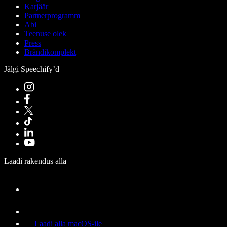
Karjäär
Partnerprogramm
Abi
Teenuse olek
Press
Brändikomplekt
Jälgi Speechify’d
Laadi rakendus alla
Laadi alla macOS-ile