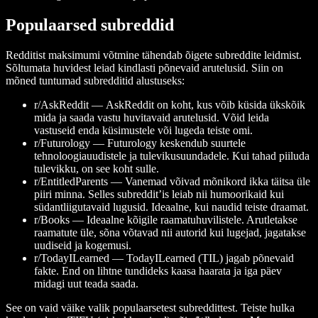
Populaarsed subreddid
Redditist maksimumi võtmine tähendab õigete subreddite leidmist.
Sõltumata huvidest leiad kindlasti põnevaid arutelusid. Siin on
mõned tuntumad subredditid alustuseks:
r/AskReddit —
AskReddit on koht, kus võib küsida ükskõik
mida ja saada vastu huvitavaid arutelusid. Võid leida
vastuseid enda küsimustele või lugeda teiste omi.
r/Futurology —
Futurology keskendub suurtele
tehnoloogiauudistele ja tulevikusuundadele. Kui tahad piiluda
tulevikku, on see koht sulle.
r/EntitledParents —
Vanemad võivad mõnikord ikka täitsa üle
piiri minna. Selles subreddit’is leiab nii humoorikaid kui
südantliigutavaid lugusid. Ideaalne, kui naudid teiste draamat.
r/Books —
Ideaalne kõigile raamatuhuvilistele. Arutletakse
raamatute üle, sõna võtavad nii autorid kui lugejad, jagatakse
uudiseid ja kogemusi.
r/TodayILearned —
TodayILearned (TIL) jagab põnevaid
fakte. End on lihtne tundideks kaasa haarata ja iga päev
midagi uut teada saada.
See on vaid väike valik populaarsetest subreddittest. Teiste hulka