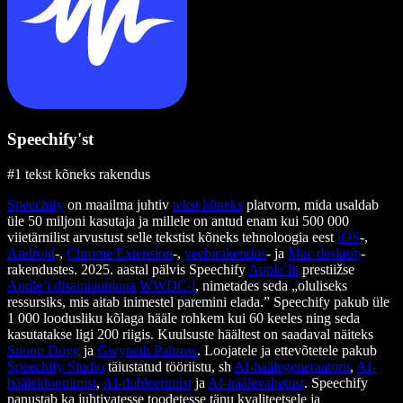
Speechify'st
#1 tekst kõneks rakendus
Speechify
on maailma juhtiv
tekst kõneks
platvorm, mida usaldab
üle 50 miljoni kasutaja ja millele on antud enam kui 500 000
viietärnilist arvustust selle tekstist kõneks tehnoloogia eest
iOS
-,
Android
-,
Chrome Extension
-,
veebirakendus
- ja
Mac desktop
-
rakendustes. 2025. aastal pälvis Speechify
Apple’ilt
prestiižse
Apple’i disainiauhinna
WWDC-l
, nimetades seda „oluliseks
ressursiks, mis aitab inimestel paremini elada.” Speechify pakub üle
1 000 loodusliku kõlaga hääle rohkem kui 60 keeles ning seda
kasutatakse ligi 200 riigis. Kuulsuste häältest on saadaval näiteks
Snoop Dogg
ja
Gwyneth Paltrow
. Loojatele ja ettevõtetele pakub
Speechify Studio
täiustatud tööriistu, sh
AI-häälegeneraatorit
,
AI-
häälekloonimist
,
AI-dubleerimist
ja
AI-häälevahetust
. Speechify
panustab ka juhtivatesse toodetesse tänu kvaliteetsele ja