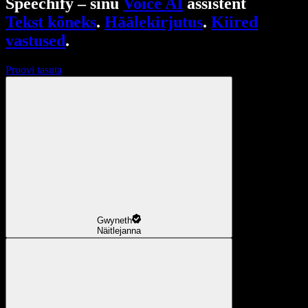
Speechify – sinu
Voice AI
assistent
Tekst kõneks
.
Häälekirjutus
.
Kiired
vastused
.
Proovi tasuta
Gwyneth
Näitlejanna