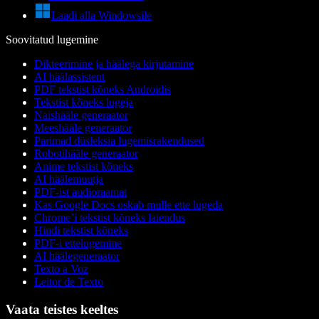
Laadi alla Windowsile
Soovitatud lugemine
Dikteerimine ja häälega kirjutamine
AI häälassistent
PDF tekstist kõneks Androidis
Tekstist kõneks lugeja
Naishääle generaator
Meeshääle generaator
Parimad düsleksia lugemisrakendused
Robotihääle generaator
Anime tekstist kõneks
AI häälemuutja
PDF-ist audioraamat
Kas Google Docs oskab mulle ette lugeda
Chrome’i tekstist kõneks laiendus
Hindi tekstist kõneks
PDF-i ettelugemine
AI häälegeneraator
Texto a Voz
Leitor de Texto
Vaata teistes keeltes