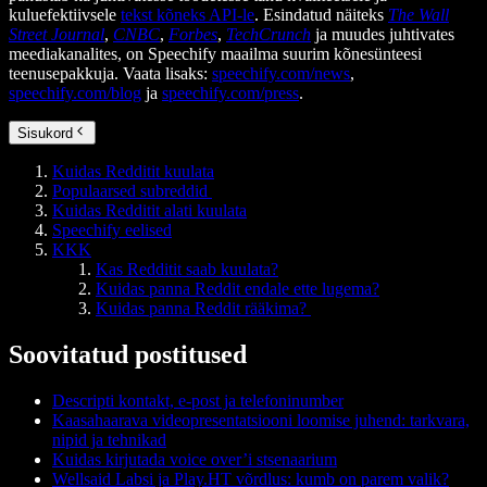
kuluefektiivsele
tekst kõneks API-le
. Esindatud näiteks
The Wall
Street Journal
,
CNBC
,
Forbes
,
TechCrunch
ja muudes juhtivates
meediakanalites, on Speechify maailma suurim kõnesünteesi
teenusepakkuja. Vaata lisaks:
speechify.com/news
,
speechify.com/blog
ja
speechify.com/press
.
Sisukord
Kuidas Redditit kuulata
Populaarsed subreddid
Kuidas Redditit alati kuulata
Speechify eelised
KKK
Kas Redditit saab kuulata?
Kuidas panna Reddit endale ette lugema?
Kuidas panna Reddit rääkima?
Soovitatud postitused
Descripti kontakt, e-post ja telefoninumber
Kaasahaarava videopresentatsiooni loomise juhend: tarkvara,
nipid ja tehnikad
Kuidas kirjutada voice over’i stsenaarium
Wellsaid Labsi ja Play.HT võrdlus: kumb on parem valik?