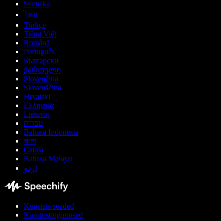
Svenska
ไทย
Türkçe
Tiếng Việt
Română
Português
Български
ქართული
Slovenčina
Slovenščina
Hrvatski
Ελληνικά
Lietuvių
עברית
Bahasa Indonesia
বাংলা
Català
Bahasa Melayu
اردو
Küpsiste seaded
Kasutustingimused