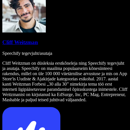
Cliff Weitzman
Speechify tegevjuht/asutaja
Cliff Weitzman on düsleksia eestkõneleja ning Speechify tegevjuht
ja asutaja. Speechify on maailma populaarseim kõnesünteesi
rakendus, millel on üle 100 000 viietärnilise arvustuse ja mis on App
Store'is Uudiste & Ajakirjade kategoorias esikohal. 2017. aastal
kanti Weitzman Forbesi „30 alla 30” nimekirja tema töö eest
interneti ligipääsetavuse parandamisel õpiraskustega inimestele. Cliff
Weitzmanist on kirjutanud ka EdSurge, Inc, PC Mag, Entrepreneur,
Mashable ja paljud teised juhtivad väljaanded.