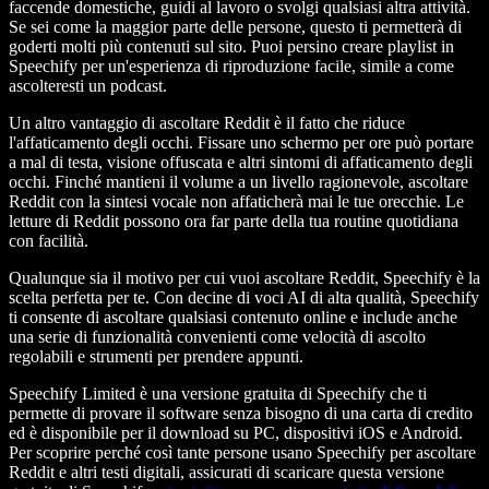
faccende domestiche, guidi al lavoro o svolgi qualsiasi altra attività.
Se sei come la maggior parte delle persone, questo ti permetterà di
goderti molti più contenuti sul sito. Puoi persino creare playlist in
Speechify per un'esperienza di riproduzione facile, simile a come
ascolteresti un podcast.
Un altro vantaggio di ascoltare Reddit è il fatto che riduce
l'affaticamento degli occhi. Fissare uno schermo per ore può portare
a mal di testa, visione offuscata e altri sintomi di affaticamento degli
occhi. Finché mantieni il volume a un livello ragionevole, ascoltare
Reddit con la sintesi vocale non affaticherà mai le tue orecchie. Le
letture di Reddit possono ora far parte della tua routine quotidiana
con facilità.
Qualunque sia il motivo per cui vuoi ascoltare Reddit, Speechify è la
scelta perfetta per te. Con decine di voci AI di alta qualità, Speechify
ti consente di ascoltare qualsiasi contenuto online e include anche
una serie di funzionalità convenienti come velocità di ascolto
regolabili e strumenti per prendere appunti.
Speechify Limited è una versione gratuita di Speechify che ti
permette di provare il software senza bisogno di una carta di credito
ed è disponibile per il download su PC, dispositivi iOS e Android.
Per scoprire perché così tante persone usano Speechify per ascoltare
Reddit e altri testi digitali, assicurati di scaricare questa versione