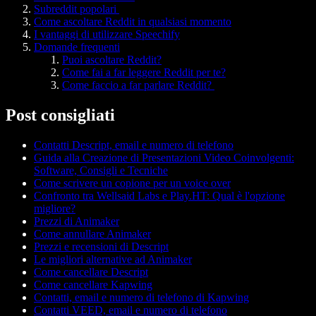
Subreddit popolari
Come ascoltare Reddit in qualsiasi momento
I vantaggi di utilizzare Speechify
Domande frequenti
Puoi ascoltare Reddit?
Come fai a far leggere Reddit per te?
Come faccio a far parlare Reddit?
Post consigliati
Contatti Descript, email e numero di telefono
Guida alla Creazione di Presentazioni Video Coinvolgenti:
Software, Consigli e Tecniche
Come scrivere un copione per un voice over
Confronto tra Wellsaid Labs e Play.HT: Qual è l'opzione
migliore?
Prezzi di Animaker
Come annullare Animaker
Prezzi e recensioni di Descript
Le migliori alternative ad Animaker
Come cancellare Descript
Come cancellare Kapwing
Contatti, email e numero di telefono di Kapwing
Contatti VEED, email e numero di telefono