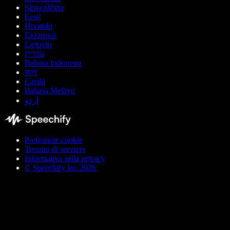
Slovenščina
Eesti
Hrvatski
Ελληνικά
Lietuvių
עברית
Bahasa Indonesia
বাংলা
Català
Bahasa Melayu
اردو
Preferenze cookie
Termini di servizio
Informativa sulla privacy
© Speechify Inc 2026