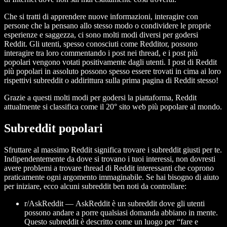
Che si tratti di apprendere nuove informazioni, interagire con
persone che la pensano allo stesso modo o condividere le proprie
esperienze e saggezza, ci sono molti modi diversi per godersi
Reddit. Gli utenti, spesso conosciuti come Redditor, possono
interagire tra loro commentando i post nei thread, e i post più
popolari vengono votati positivamente dagli utenti. I post di Reddit
più popolari in assoluto possono spesso essere trovati in cima ai loro
rispettivi subreddit o addirittura sulla prima pagina di Reddit stesso!
Grazie a questi molti modi per godersi la piattaforma, Reddit
attualmente si classifica come il 20° sito web più popolare al mondo.
Subreddit popolari
Sfruttare al massimo Reddit significa trovare i subreddit giusti per te.
Indipendentemente da dove si trovano i tuoi interessi, non dovresti
avere problemi a trovare thread di Reddit interessanti che coprono
praticamente ogni argomento immaginabile. Se hai bisogno di aiuto
per iniziare, ecco alcuni subreddit ben noti da controllare:
r/AskReddit —
AskReddit è un subreddit dove gli utenti
possono andare a porre qualsiasi domanda abbiano in mente.
Questo subreddit è descritto come un luogo per “fare e