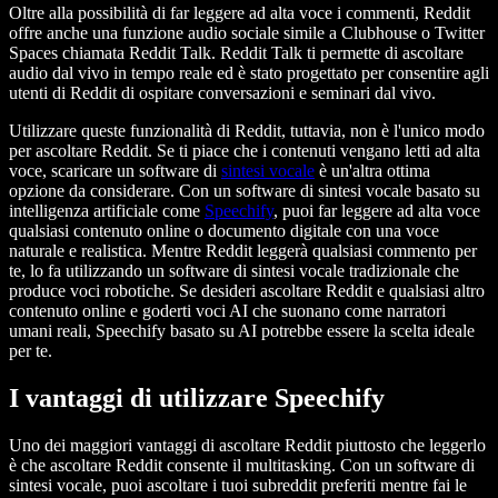
Oltre alla possibilità di far leggere ad alta voce i commenti, Reddit
offre anche una funzione audio sociale simile a Clubhouse o Twitter
Spaces chiamata Reddit Talk. Reddit Talk ti permette di ascoltare
audio dal vivo in tempo reale ed è stato progettato per consentire agli
utenti di Reddit di ospitare conversazioni e seminari dal vivo.
Utilizzare queste funzionalità di Reddit, tuttavia, non è l'unico modo
per ascoltare Reddit. Se ti piace che i contenuti vengano letti ad alta
voce, scaricare un software di
sintesi vocale
è un'altra ottima
opzione da considerare. Con un software di sintesi vocale basato su
intelligenza artificiale come
Speechify
, puoi far leggere ad alta voce
qualsiasi contenuto online o documento digitale con una voce
naturale e realistica. Mentre Reddit leggerà qualsiasi commento per
te, lo fa utilizzando un software di sintesi vocale tradizionale che
produce voci robotiche. Se desideri ascoltare Reddit e qualsiasi altro
contenuto online e goderti voci AI che suonano come narratori
umani reali, Speechify basato su AI potrebbe essere la scelta ideale
per te.
I vantaggi di utilizzare Speechify
Uno dei maggiori vantaggi di ascoltare Reddit piuttosto che leggerlo
è che ascoltare Reddit consente il multitasking. Con un software di
sintesi vocale, puoi ascoltare i tuoi subreddit preferiti mentre fai le