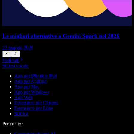
Le migliori alternative a Gemini Spark nel 2026
22 maggio 2026
1
Vedi tutti
Sintesi vocale
App per iPhone e iPad
App per Android
App per Mac
App per Windows
App Web
Estensione per Chrome
Estensione per Edge
Scarica
Per creator
Generatore di voci AI