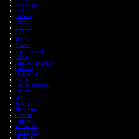
Nederlands
English
Français
Suomi
Deutsch
हिन्दी
日本語
한국어
Norsk bokmål
Polski
Português Brasileiro
Русский
Українська
Español
Español (México)
Svenska
ไทย
Türkçe
Tiếng Việt
Română
Português
Български
ქართული
Slovenčina