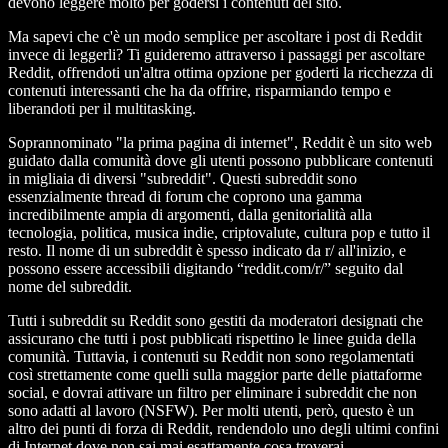
devono leggere molto per godersi i contenuti del sito.
Ma sapevi che c'è un modo semplice per ascoltare i post di Reddit
invece di leggerli? Ti guideremo attraverso i passaggi per ascoltare
Reddit, offrendoti un'altra ottima opzione per goderti la ricchezza di
contenuti interessanti che ha da offrire, risparmiando tempo e
liberandoti per il multitasking.
Soprannominato "la prima pagina di internet", Reddit è un sito web
guidato dalla comunità dove gli utenti possono pubblicare contenuti
in migliaia di diversi "subreddit". Questi subreddit sono
essenzialmente thread di forum che coprono una gamma
incredibilmente ampia di argomenti, dalla genitorialità alla
tecnologia, politica, musica indie, criptovalute, cultura pop e tutto il
resto. Il nome di un subreddit è spesso indicato da r/ all'inizio, e
possono essere accessibili digitando “reddit.com/r/” seguito dal
nome del subreddit.
Tutti i subreddit su Reddit sono gestiti da moderatori designati che
assicurano che tutti i post pubblicati rispettino le linee guida della
comunità. Tuttavia, i contenuti su Reddit non sono regolamentati
così strettamente come quelli sulla maggior parte delle piattaforme
social, e dovrai attivare un filtro per eliminare i subreddit che non
sono adatti al lavoro (NSFW). Per molti utenti, però, questo è un
altro dei punti di forza di Reddit, rendendolo uno degli ultimi confini
di Internet dove non sai mai esattamente cosa troverai.