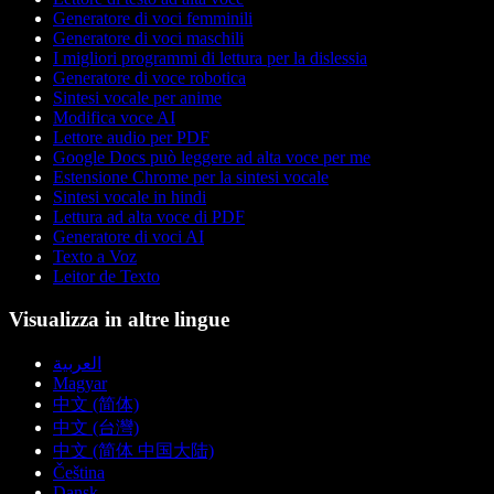
Generatore di voci femminili
Generatore di voci maschili
I migliori programmi di lettura per la dislessia
Generatore di voce robotica
Sintesi vocale per anime
Modifica voce AI
Lettore audio per PDF
Google Docs può leggere ad alta voce per me
Estensione Chrome per la sintesi vocale
Sintesi vocale in hindi
Lettura ad alta voce di PDF
Generatore di voci AI
Texto a Voz
Leitor de Texto
Visualizza in altre lingue
العربية
Magyar
中文 (简体)
中文 (台灣)
中文 (简体 中国大陆)
Čeština
Dansk