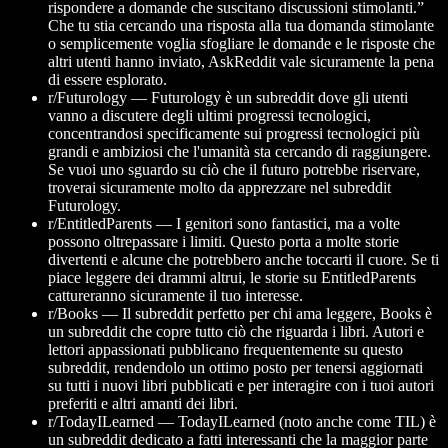
rispondere a domande che suscitano discussioni stimolanti.”
Che tu stia cercando una risposta alla tua domanda stimolante
o semplicemente voglia sfogliare le domande e le risposte che
altri utenti hanno inviato, AskReddit vale sicuramente la pena
di essere esplorato.
r/Futurology —
Futurology è un subreddit dove gli utenti
vanno a discutere degli ultimi progressi tecnologici,
concentrandosi specificamente sui progressi tecnologici più
grandi e ambiziosi che l'umanità sta cercando di raggiungere.
Se vuoi uno sguardo su ciò che il futuro potrebbe riservare,
troverai sicuramente molto da apprezzare nel subreddit
Futurology.
r/EntitledParents —
I genitori sono fantastici, ma a volte
possono oltrepassare i limiti. Questo porta a molte storie
divertenti e alcune che potrebbero anche toccarti il cuore. Se ti
piace leggere dei drammi altrui, le storie su EntitledParents
cattureranno sicuramente il tuo interesse.
r/Books —
Il subreddit perfetto per chi ama leggere, Books è
un subreddit che copre tutto ciò che riguarda i libri. Autori e
lettori appassionati pubblicano frequentemente su questo
subreddit, rendendolo un ottimo posto per tenersi aggiornati
su tutti i nuovi libri pubblicati e per interagire con i tuoi autori
preferiti e altri amanti dei libri.
r/TodayILearned —
TodayILearned (noto anche come TIL) è
un subreddit dedicato a fatti interessanti che la maggior parte