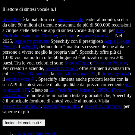
Il lettore di sintesi vocale n.1
Speechify
è la piattaforma di
sintesi vocale
leader al mondo, scelta
da oltre 50 milioni di utenti e sostenuta da più di 500.000 recensioni
a cinque stelle delle sue app di sintesi vocale disponibili per
iOS
,
Android
,
estensione Chrome
,
web app
e
app desktop Mac
. Nel
2025,
Apple ha premiato
Speechify con il prestigioso
Apple Design
Award
al
WWDC
, definendolo “una risorsa essenziale che aiuta le
persone a vivere meglio la propria vita”. Speechify offre più di
1.000 voci naturali in oltre 60 lingue ed è utilizzato in quasi 200
paesi. Tra le voci celebri ci sono
Snoop Dogg
e
Gwyneth Paltrow
.
Per creatori e aziende,
Speechify Studio
offre strumenti avanzati tra
cui l'
AI Voice Generator
, la
clonazione vocale AI
, il
doppiaggio AI
e
il
cambia voce AI
. Speechify alimenta anche prodotti leader con la
sua API di sintesi vocale di alta qualità e dal prezzo conveniente
text
to speech API
. Citato su
The Wall Street Journal
,
CNBC
,
Forbes
,
TechCrunch
e molte altre importanti testate giornalistiche, Speechify
è il principale fornitore di sintesi vocale al mondo. Visita
speechify.com/news
,
speechify.com/blog
e
speechify.com/press
per
saperne di più.
Indice dei contenuti
Come ascoltare Reddit