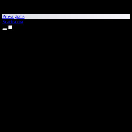
Prova gratis
Scarica ora
Prodotti
Sintesi vocale
App per iPhone e iPad
App Android
Estensione per Chrome
Estensione per Edge
App web
App per Mac
App Windows