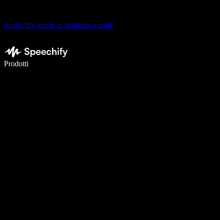
Speechify lancia la dettatura vocale
Scrivi 5× più velocemente con la dettatura vocale
Prodotti
Scopri di più