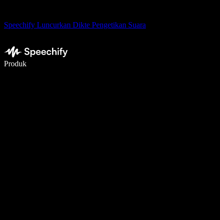
Speechify Luncurkan Dikte Pengetikan Suara
Menulis 5× lebih cepat dengan dikte suara
Produk
Pelajari lebih lanjut