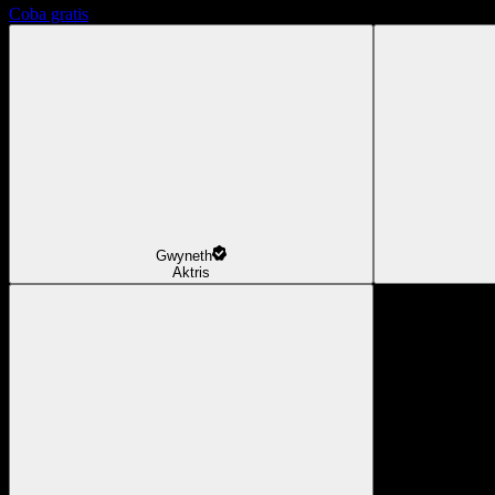
Coba gratis
Gwyneth
Aktris