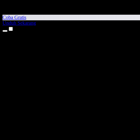
Coba Gratis
Unduh Sekarang
Produk
Teks ke Suara
Aplikasi iPhone & iPad
Aplikasi Android
Ekstensi Chrome
Ekstensi Edge
Aplikasi Web
Aplikasi Mac
Aplikasi Windows